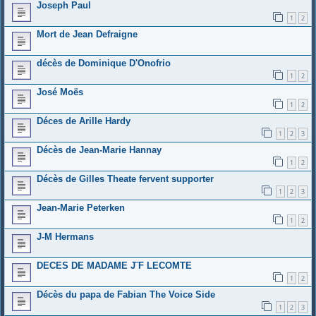
Joseph Paul
1
2
Mort de Jean Defraigne
décès de Dominique D'Onofrio
1
2
José Moës
1
2
Déces de Arille Hardy
1
2
3
Décès de Jean-Marie Hannay
1
2
Décès de Gilles Theate fervent supporter
1
2
3
Jean-Marie Peterken
1
2
J-M Hermans
DECES DE MADAME J¨F LECOMTE
1
2
Décès du papa de Fabian The Voice Side
1
2
3