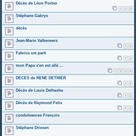
Décès de Léon Portier
1
2
3
Stéphane Gabrys
décès
Jean-Marie Valkeneers
1
2
Fabrice est parti
1
2
mon Papa s'en est allé ...
1
2
3
4
DECES de RENE DETHIER
1
2
Décès de Louis Delhaxhe
1
2
Décès de Raymond Felix
1
2
condoleances François
Stéphane Driesen