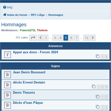
FAQ
Index du forum
RFC Liège
Hommages
Hommages
Modérateurs :
Francis2711
,
Thelone
Page
5
sur
12
1
3
4
5
6
7
12
Précédente
Suivante
331 sujets
…
…
Annonces
Appel aux dons - Forum 2024
1
2
Sujets
Jean Denis Boussard
décès Ernest Destain
1
2
3
Denis Theunis
1
2
Décès d'Ivan Pâque
1
2