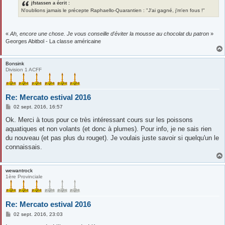
jfstassen a écrit :
N'oublions jamais le précepte Raphaello-Quarantien : "J'ai gagné, j'm'en fous !"
«
Ah, encore une chose. Je vous conseille d'éviter la mousse au chocolat du patron
»
Georges Abitbol - La classe américaine
Bonsink
Division 1 ACFF
Re: Mercato estival 2016
M
02 sept. 2016, 16:57
e
s
Ok. Merci à tous pour ce très intéressant cours sur les poissons
s
aquatiques et non volants (et donc à plumes). Pour info, je ne sais rien
a
g
du nouveau (et pas plus du rouget). Je voulais juste savoir si quelqu'un le
e
connaissais.
wewantrock
1ère Provinciale
Re: Mercato estival 2016
M
02 sept. 2016, 23:03
e