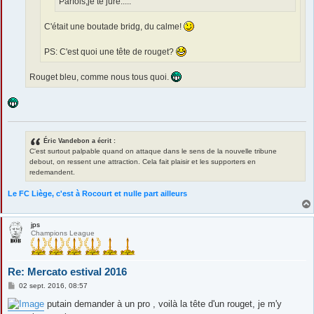
Parfois,je te jure.....
C'était une boutade bridg, du calme!
PS: C'est quoi une tête de rouget?
Rouget bleu, comme nous tous quoi.
Éric Vandebon a écrit :
C'est surtout palpable quand on attaque dans le sens de la nouvelle tribune
debout, on ressent une attraction. Cela fait plaisir et les supporters en
redemandent.
Le FC Liège, c'est à Rocourt et nulle part ailleurs
jps
Champions League
Re: Mercato estival 2016
M
02 sept. 2016, 08:57
e
s
putain demander à un pro , voilà la tête d'un rouget, je m'y
s