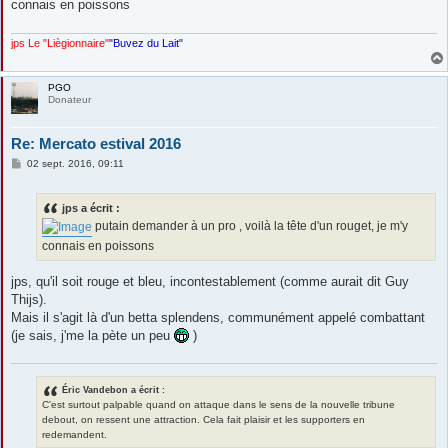
connais en poissons
a
g
e
jps Le "Liègionnaire"
"Buvez du Lait"
PGO
Donateur
Re: Mercato estival 2016
M
02 sept. 2016, 09:11
e
s
s
jps a écrit :
a
g
putain demander à un pro , voilà la tête d'un rouget, je m'y
e
connais en poissons
jps, qu'il soit rouge et bleu, incontestablement (comme aurait dit Guy
Thijs).
Mais il s'agit là d'un betta splendens, communément appelé combattant
(je sais, j'me la pète un peu
)
Éric Vandebon a écrit :
C'est surtout palpable quand on attaque dans le sens de la nouvelle tribune
debout, on ressent une attraction. Cela fait plaisir et les supporters en
redemandent.