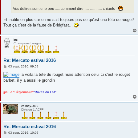
Vos délires sont une peu ..... comment dire ..... ..... ....... chiants
Et inutile en plus car on ne sait toujours pas ce qu'est une tête de rouget!
Tout ça c'est de la faute de Bridgfast...
jps
Champions League
Re: Mercato estival 2016
M
03 sept. 2016, 09:59
e
s
la voilà la tête du rouget mais attention celui ci c'est le rouget
s
barbet, il y a aussi le grondin
a
g
e
jps Le "Liègionnaire"
"Buvez du Lait"
chimay1892
Division 1 ACFF
Re: Mercato estival 2016
M
03 sept. 2016, 10:07
e