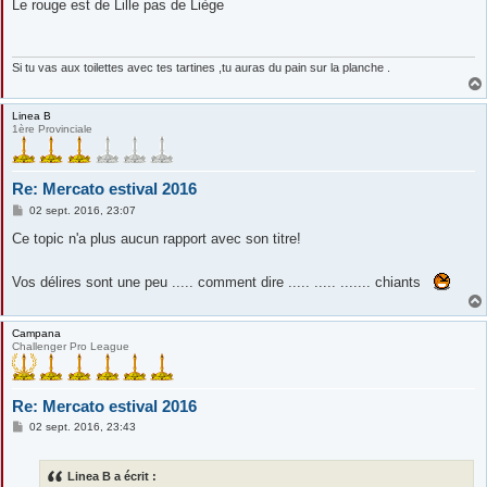
s
Le rouge est de Lille pas de Liège
s
a
g
e
Si tu vas aux toilettes avec tes tartines ,tu auras du pain sur la planche .
Linea B
1ère Provinciale
Re: Mercato estival 2016
M
02 sept. 2016, 23:07
e
s
Ce topic n'a plus aucun rapport avec son titre!
s
a
g
Vos délires sont une peu ..... comment dire ..... ..... ....... chiants
e
Campana
Challenger Pro League
Re: Mercato estival 2016
M
02 sept. 2016, 23:43
e
s
s
Linea B a écrit :
a