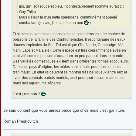
jps, qu'il soit rouge et bleu, incontestablement (comme aurait dit
Guy Thijs).
Mais il s'agit là d'un betta splendens, communément appelé
combattant (je sais, j'me la pète un peu
)
Et si mes souvenirs sont bons, le betta splendens est une espèce de
poissons de la famille des Osphronemidae. Il est originaire des eaux
douces tropicales du Sud-Est asiatique (Thaïlande, Cambodge, Viêt
Nam, Laos et Malaisie). Cette espèce est très couramment élevée en
captivité comme poisson d'aquarium un peu partout dans le monde.
Des variétés domestiques existent dans différentes formes et couleurs.
Dans ses pays d'origine, les mâles sont utilisés pour des combats
d'animaux. En effet ils peuvent se montrer très belliqueux entre eux et
livrer des combats parfois mortels, c'est pourquoi ils sont maintenus
dans des aquariums séparés.
C'est juste non ?
Je suis content que vous aimiez parce que chez nous c'est garniture.
Roman Preskovitch