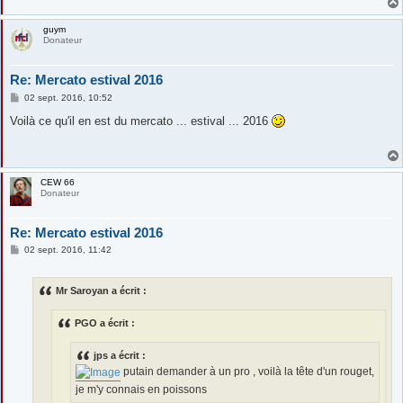
guym
Donateur
Re: Mercato estival 2016
M
02 sept. 2016, 10:52
e
s
Voilà ce qu'il en est du mercato ... estival ... 2016
s
a
g
e
CEW 66
Donateur
Re: Mercato estival 2016
M
02 sept. 2016, 11:42
e
s
s
Mr Saroyan a écrit :
a
g
e
PGO a écrit :
jps a écrit :
putain demander à un pro , voilà la tête d'un rouget,
je m'y connais en poissons