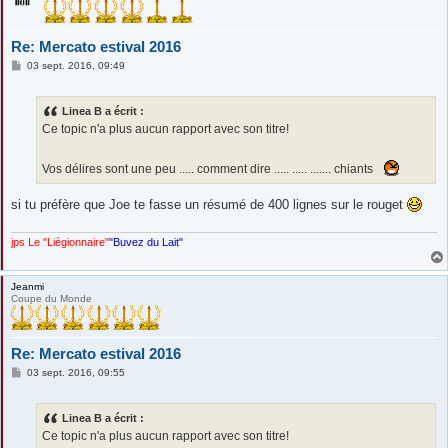
Re: Mercato estival 2016
M
03 sept. 2016, 09:49
e
s
s
Linea B a écrit :
a
g
Ce topic n'a plus aucun rapport avec son titre!
e
Vos délires sont une peu ..... comment dire ..... ..... ....... chiants
si tu préfère que Joe te fasse un résumé de 400 lignes sur le rouget
jps Le "Liègionnaire"
"Buvez du Lait"
Jeanmi
Coupe du Monde
Re: Mercato estival 2016
M
03 sept. 2016, 09:55
e
s
s
Linea B a écrit :
a
g
Ce topic n'a plus aucun rapport avec son titre!
e