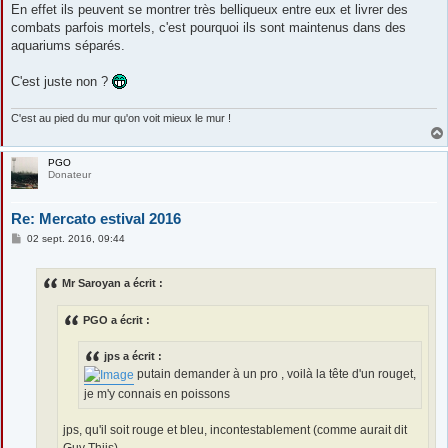
En effet ils peuvent se montrer très belliqueux entre eux et livrer des
combats parfois mortels, c'est pourquoi ils sont maintenus dans des
aquariums séparés.
C'est juste non ?
C'est au pied du mur qu'on voit mieux le mur !
PGO
Donateur
Re: Mercato estival 2016
M
02 sept. 2016, 09:44
e
s
s
Mr Saroyan a écrit :
a
g
e
PGO a écrit :
jps a écrit :
putain demander à un pro , voilà la tête d'un rouget,
je m'y connais en poissons
jps, qu'il soit rouge et bleu, incontestablement (comme aurait dit
Guy Thijs).