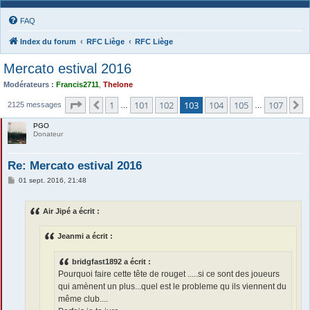
FAQ
Index du forum
RFC Liège
RFC Liège
Mercato estival 2016
Modérateurs :
Francis2711
,
Thelone
Page
103
sur
107
1
101
102
103
104
105
107
Précédente
S
2125 messages
…
…
PGO
Donateur
Re: Mercato estival 2016
M
01 sept. 2016, 21:48
e
s
s
Air Jipé a écrit :
a
g
e
Jeanmi a écrit :
bridgfast1892 a écrit :
Pourquoi faire cette tête de rouget .....si ce sont des joueurs
qui amènent un plus...quel est le probleme qu ils viennent du
même club....