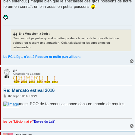
bien entendu; j'imagine bien que le spécialiste des gros poissons de notre
forum en connaît un brin aussi en petits poissons
Éric Vandebon a écrit :
C'est surtout palpable quand on attaque dans le sens de la nouvelle tribune
debout, on ressent une attraction. Cela fait plaisir et les supporters en
redemandent.
Le FC Liège, c'est à Rocourt et nulle part ailleurs
jps
Champions League
Re: Mercato estival 2016
M
02 sept. 2016, 09:21
e
s
merci PGO de ta reconnaissance dans ce monde de requins
s
a
g
e
jps Le "Liègionnaire"
"Buvez du Lait"
Mr Saroyan