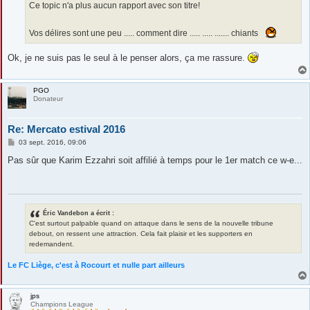
g
Ce topic n'a plus aucun rapport avec son titre!
e
Vos délires sont une peu ..... comment dire ..... ..... ....... chiants
Ok, je ne suis pas le seul à le penser alors, ça me rassure.
PGO
Donateur
Re: Mercato estival 2016
M
03 sept. 2016, 09:06
e
s
Pas sûr que Karim Ezzahri soit affilié à temps pour le 1er match ce w-e...
s
a
g
e
Éric Vandebon a écrit :
C'est surtout palpable quand on attaque dans le sens de la nouvelle tribune
debout, on ressent une attraction. Cela fait plaisir et les supporters en
redemandent.
Le FC Liège, c'est à Rocourt et nulle part ailleurs
jps
Champions League