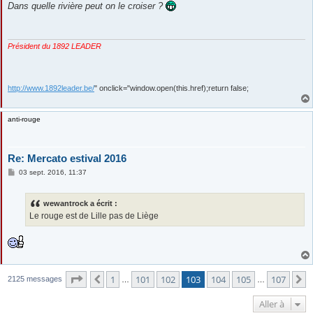
s
Dans quelle rivière peut on le croiser ?
s
a
g
e
Président du 1892 LEADER
http://www.1892leader.be/
" onclick="window.open(this.href);return false;
anti-rouge
Re: Mercato estival 2016
M
03 sept. 2016, 11:37
e
s
s
wewantrock a écrit :
a
g
Le rouge est de Lille pas de Liège
e
Page
103
sur
107
1
101
102
103
104
105
107
Précédente
S
2125 messages
…
…
Aller à