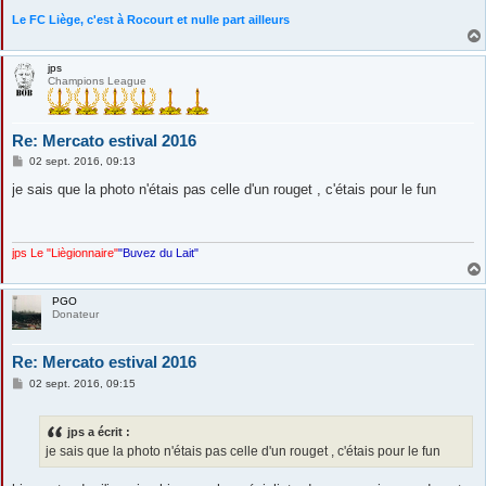
Le FC Liège, c'est à Rocourt et nulle part ailleurs
jps
Champions League
Re: Mercato estival 2016
M
02 sept. 2016, 09:13
e
s
je sais que la photo n'étais pas celle d'un rouget , c'étais pour le fun
s
a
g
e
jps Le "Liègionnaire"
"Buvez du Lait"
PGO
Donateur
Re: Mercato estival 2016
M
02 sept. 2016, 09:15
e
s
s
jps a écrit :
a
g
je sais que la photo n'étais pas celle d'un rouget , c'étais pour le fun
e