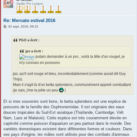
Jupiler Pro League
Re: Mercato estival 2016
M
02 sept. 2016, 09:22
e
s
s
PGO a écrit :
a
g
e
jps a écrit :
putain demander à un pro , voilà la tête d'un rouget, je
m'y connais en poissons
jps, qu'il soit rouge et bleu, incontestablement (comme aurait dit Guy
Thijs).
Mais il s'agit là d'un betta splendens, communément appelé combattant
(je sais, j'me la pète un peu
)
Et si mes souvenirs sont bons, le betta splendens est une espèce de
poissons de la famille des Osphronemidae. Il est originaire des eaux
douces tropicales du Sud-Est asiatique (Thaïlande, Cambodge, Viêt
Nam, Laos et Malaisie). Cette espèce est très couramment élevée en
captivité comme poisson d'aquarium un peu partout dans le monde. Des
variétés domestiques existent dans différentes formes et couleurs. Dans
ses pays d'origine, les mâles sont utilisés pour des combats d'animaux.