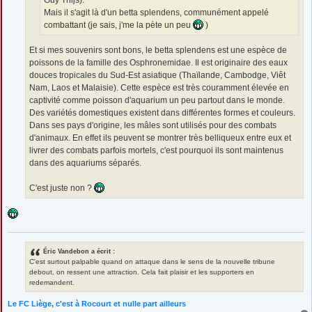
Mais il s'agit là d'un betta splendens, communément appelé
combattant (je sais, j'me la pète un peu
)
Et si mes souvenirs sont bons, le betta splendens est une espèce de
poissons de la famille des Osphronemidae. Il est originaire des eaux
douces tropicales du Sud-Est asiatique (Thaïlande, Cambodge, Viêt
Nam, Laos et Malaisie). Cette espèce est très couramment élevée en
captivité comme poisson d'aquarium un peu partout dans le monde.
Des variétés domestiques existent dans différentes formes et couleurs.
Dans ses pays d'origine, les mâles sont utilisés pour des combats
d'animaux. En effet ils peuvent se montrer très belliqueux entre eux et
livrer des combats parfois mortels, c'est pourquoi ils sont maintenus
dans des aquariums séparés.
C'est juste non ?
Éric Vandebon a écrit :
C'est surtout palpable quand on attaque dans le sens de la nouvelle tribune
debout, on ressent une attraction. Cela fait plaisir et les supporters en
redemandent.
Le FC Liège, c'est à Rocourt et nulle part ailleurs