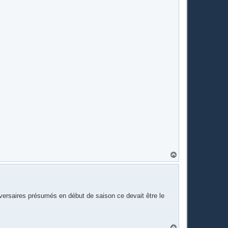
H
a
u
t
dversaires présumés en début de saison ce devait être le
H