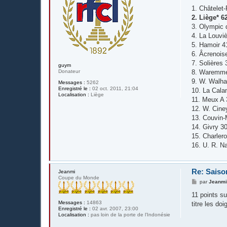
a
g
1. Châtelet
e
2. Liège* 6
3. Olympic 
4. La Louvi
5. Hamoir 4
6. Âcrenois
7. Solières 
guym
Donateur
8. Waremm
9. W. Walha
Messages :
5262
Enregistré le :
02 oct. 2011, 21:04
10. La Cala
Localisation :
Liège
11. Meux A 
12. W. Cine
13. Couvin-
14. Givry 3
15. Charlero
16. U. R. N
Re: Saiso
Jeanmi
Coupe du Monde
M
par
Jeanm
e
s
11 points su
s
Messages :
14863
titre les doi
a
Enregistré le :
02 avr. 2007, 23:00
g
Localisation :
pas loin de la porte de l'Indonésie
e