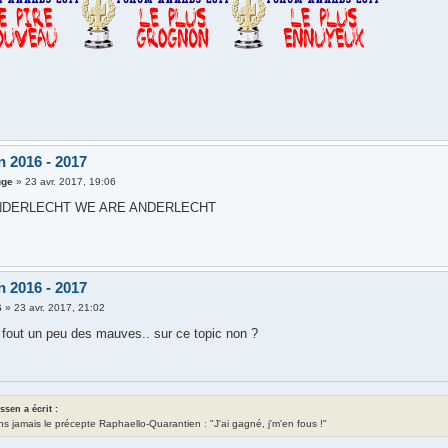
n 2016 - 2017
uge
»
23 avr. 2017, 19:06
NDERLECHT WE ARE ANDERLECHT
n 2016 - 2017
6
»
23 avr. 2017, 21:02
 fout un peu des mauves.. sur ce topic non ?
assen a écrit :
ns jamais le précepte Raphaello-Quarantien : "J'ai gagné, j'm'en fous !"