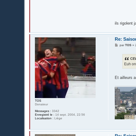
ils rigolent 
Re: Saiso
M
par
TOS
»
e
s
s
CEW
a
g
Euh on 
e
Et ailleurs 
TOS
Donateur
Messages :
3342
Enregistré le :
14 sept. 2004, 22:56
Localisation :
Liège
Re: Saiso