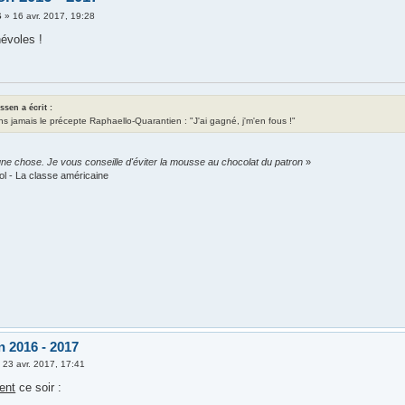
6
»
16 avr. 2017, 19:28
évoles !
assen a écrit :
ns jamais le précepte Raphaello-Quarantien : "J'ai gagné, j'm'en fous !"
ne chose. Je vous conseille d'éviter la mousse au chocolat du patron
»
ol - La classe américaine
n 2016 - 2017
»
23 avr. 2017, 17:41
ent
ce soir :