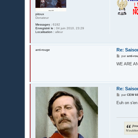
pitoux
Donateur
Messages :
6192
Enregistré le :
04 juin 2010, 23:29
Localisation :
alleur
Re: Saiso
anti-rouge
M
par
anti-ro
e
s
WE ARE A
s
a
g
e
Re: Saiso
M
par
CEW 6
e
s
Euh on s'en
s
a
g
e
jfst
N'oublio