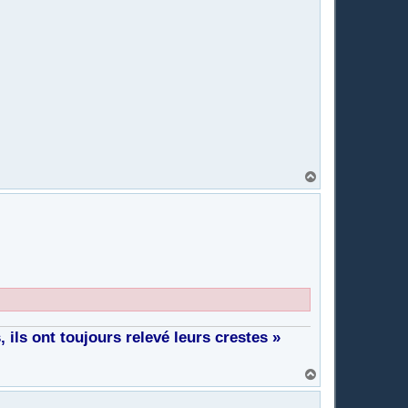
H
a
u
t
ils ont toujours relevé leurs crestes »
H
a
u