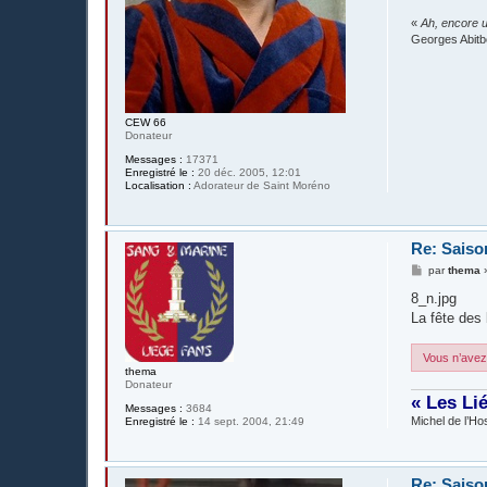
«
Ah, encore u
Georges Abitb
CEW 66
Donateur
Messages :
17371
Enregistré le :
20 déc. 2005, 12:01
Localisation :
Adorateur de Saint Moréno
Re: Saiso
M
par
thema
e
s
8_n.jpg
s
La fête des
a
g
e
Vous n’avez 
thema
Donateur
« Les Li
Messages :
3684
Michel de l’Hos
Enregistré le :
14 sept. 2004, 21:49
Re: Saiso