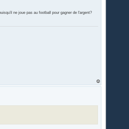
t
puisqu'il ne joue pas au football pour gagner de l'argent?
H
a
u
t