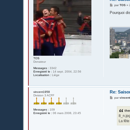
M
par
TOS
»
e
s
Pourquoi dis
s
a
g
e
TOS
Donateur
Messages :
3342
Enregistré le :
14 sept. 2004, 22:56
Localisation :
Liège
Re: Saiso
vincent1958
Division 3 ACFF
M
par
vincen
e
s
s
Messages :
109
the
a
Enregistré le :
06 mars 2008, 23:45
g
8_n.jp
e
La fête