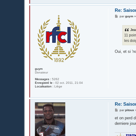
Re: Saiso
M
par
guym
e
s
s
Jea
a
g
11 poin
e
les doi
Oui, et si '
guym
Donateur
Messages :
5262
Enregistré le :
02 oct. 2011, 21:04
Localisation :
Liège
Re: Saiso
M
par
pitoux
e
s
et on perd d
s
derniere jou
a
g
e