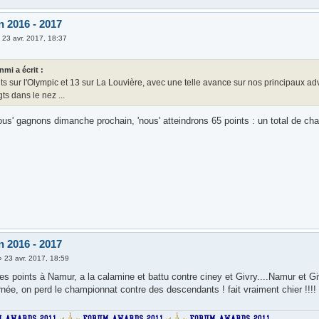
n 2016 - 2017
»
23 avr. 2017, 18:37
nmi a écrit :
ts sur l'Olympic et 13 sur La Louvière, avec une telle avance sur nos principaux ad
gts dans le nez ...
nous' gagnons dimanche prochain, 'nous' atteindrons 65 points : un total de c
n 2016 - 2017
»
23 avr. 2017, 18:59
es points à Namur, a la calamine et battu contre ciney et Givry....Namur et G
rnée, on perd le championnat contre des descendants ! fait vraiment chier !!!!