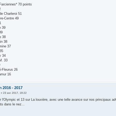
-Farciennes* 70 points
2
de Charleroi 51
ère-Centre 49
1
e 39
39
e 38
in 38
mine 37
35
y 34
M. 33
0
i-Fleurus 26
amur 16
n 2016 - 2017
i
»
23 avr. 2017, 18:22
r l'Olympic et 13 sur La louvière, avec une telle avance sur nos principaux a
gts dans le nez...