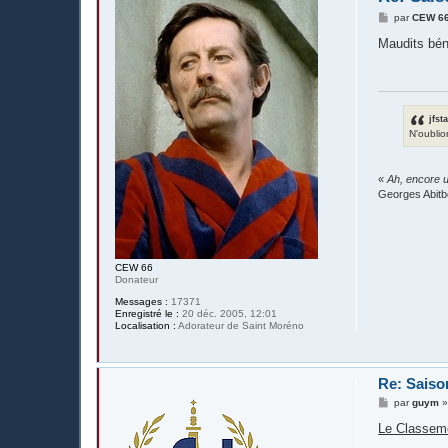
M
par
CEW 6
e
s
Maudits bén
s
a
g
e
jfst
N'oublio
«
Ah, encore u
Georges Abitb
CEW 66
Donateur
Messages :
17371
Enregistré le :
20 déc. 2005, 12:01
Localisation :
Adorateur de Saint Moréno
Re: Saiso
M
par
guym
e
s
Le Classem
s