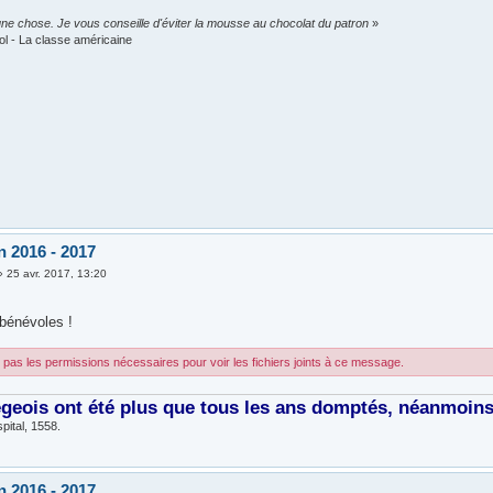
ne chose. Je vous conseille d'éviter la mousse au chocolat du patron
»
ol - La classe américaine
n 2016 - 2017
»
25 avr. 2017, 13:20
 bénévoles !
pas les permissions nécessaires pour voir les fichiers joints à ce message.
égeois ont été plus que tous les ans domptés, néanmoins, 
pital, 1558.
n 2016 - 2017