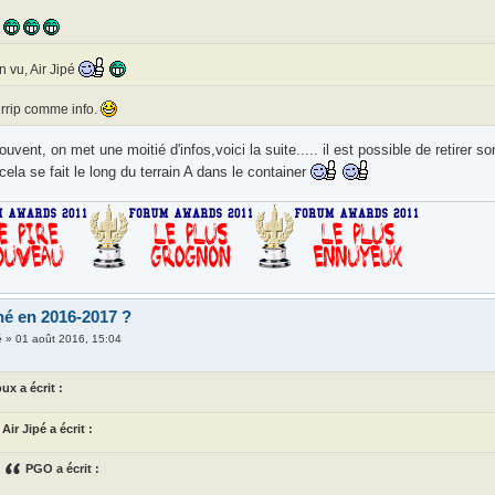
n vu, Air Jipé
errip comme info.
vent, on met une moitié d'infos,voici la suite..... il est possible de retirer
cela se fait le long du terrain A dans le container
é en 2016-2017 ?
é
»
01 août 2016, 15:04
oux a écrit :
Air Jipé a écrit :
PGO a écrit :