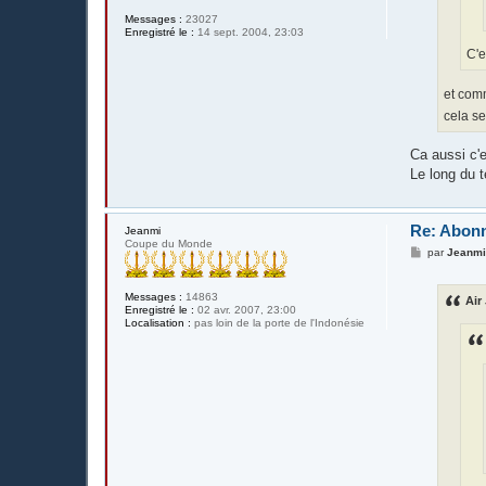
Messages :
23027
Enregistré le :
14 sept. 2004, 23:03
C'e
et comm
cela se
Ca aussi c'
Le long du t
Re: Abonn
Jeanmi
Coupe du Monde
M
par
Jeanm
e
s
s
Messages :
14863
Air 
a
Enregistré le :
02 avr. 2007, 23:00
g
Localisation :
pas loin de la porte de l'Indonésie
e