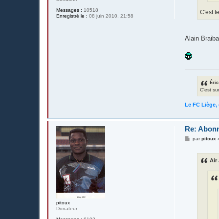
Messages :
10518
C'est t
Enregistré le :
08 juin 2010, 21:58
Alain Braib
Éric
C'est su
Le FC Liège, 
Re: Abonn
M
par
pitoux
e
s
s
Air 
a
g
e
pitoux
Donateur