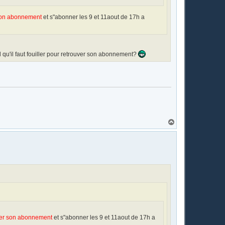
r son abonnement
et s"abonner les 9 et 11aout de 17h a
el qu'il faut fouiller pour retrouver son abonnement?
H
a
u
t
tirer son abonnement
et s"abonner les 9 et 11aout de 17h a