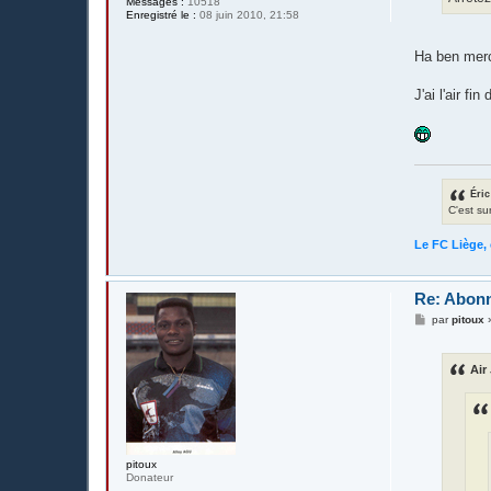
Messages :
10518
Enregistré le :
08 juin 2010, 21:58
Ha ben merc
J'ai l'air f
Éric
C'est su
Le FC Liège, 
Re: Abonn
M
par
pitoux
e
s
s
Air 
a
g
e
pitoux
Donateur