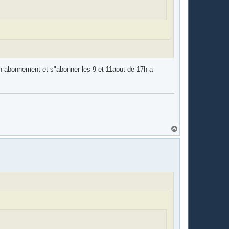
 son abonnement et s"abonner les 9 et 11aout de 17h a
H
a
u
t