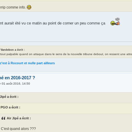
errip comme info.
ant aurait été vu ce matin au point de corner un peu comme ça
 Vandebon a écrit :
rtout palpable quand on attaque dans le sens de la nouvelle tribune debout, on ressent une attrac
c'est à Rocourt et nulle part ailleurs
é en 2016-2017 ?
»
01 août 2016, 14:50
Jipé a écrit :
PGO a écrit :
Air Jipé a écrit :
C'est quand alors ???