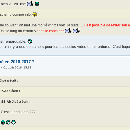
bien vu, Air Jipé
st terrip comme info.
e souvent, on met une moitié d'infos,voici la suite.....
il est possible de retirer so
 fait le long du terrain A
dans le container
est remarquable.
errain il y a des containers pour les cannettes vides et les ordures. C'est lequ
é en 2016-2017 ?
i
»
01 août 2016, 15:32
Jipé a écrit :
PGO a écrit :
Air Jipé a écrit :
C'est quand alors ???