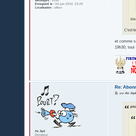
Messages :
6192
Enregistré le :
04 juin 2010, 23:29
Localisation :
alleur
bie
C'est t
et comme sou
19h30, tout 
Re: Abonn
M
par
Air Jip
e
s
s
pit
a
g
e
Air Jipé
Donateur