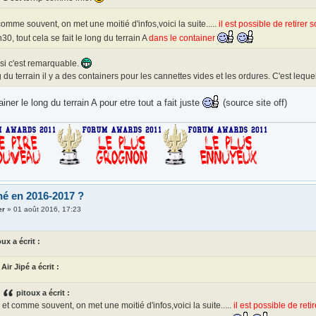
comme souvent, on met une moitié d'infos,voici la suite.....
il est possible de retire
30, tout cela se fait le long du terrain A
dans le container
si c'est remarquable.
 du terrain il y a des containers pour les cannettes vides et les ordures. C'est lequ
iner le long du terrain A pour etre tout a fait juste
(source site off)
é en 2016-2017 ?
er
»
01 août 2016, 17:23
oux a écrit :
Air Jipé a écrit :
pitoux a écrit :
et comme souvent, on met une moitié d'infos,voici la suite.....
il est possible de re