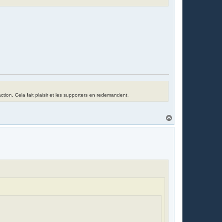
tion. Cela fait plaisir et les supporters en redemandent.
H
a
u
t