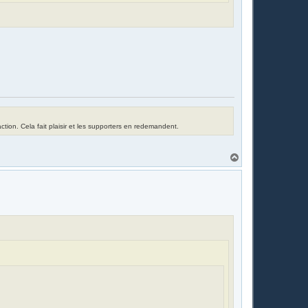
tion. Cela fait plaisir et les supporters en redemandent.
H
a
u
t