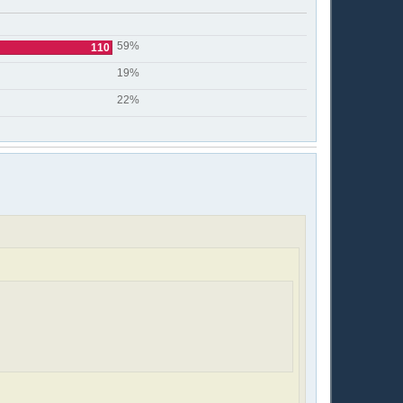
59%
110
19%
22%