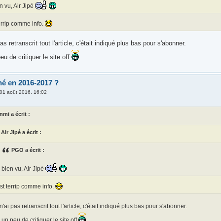
n vu, Air Jipé
errip comme info.
pas retranscrit tout l'article, c'était indiqué plus bas pour s'abonner.
eu de critiquer le site off
é en 2016-2017 ?
01 août 2016, 16:02
nmi a écrit :
Air Jipé a écrit :
PGO a écrit :
bien vu, Air Jipé
st terrip comme info.
n'ai pas retranscrit tout l'article, c'était indiqué plus bas pour s'abonner.
 un peu de critiquer le site off