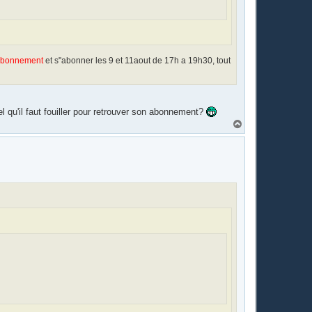
n abonnement
et s"abonner les 9 et 11aout de 17h a 19h30, tout
el qu'il faut fouiller pour retrouver son abonnement?
H
a
u
t