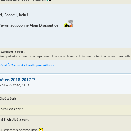
i, Jeanmi, hein !!!
in d'avoir soupçonné Alain Braibant de
 Vandebon a écrit :
rtout palpable quand on attaque dans le sens de la nouvelle tribune debout, on ressent une attrac
c'est à Rocourt et nulle part ailleurs
é en 2016-2017 ?
»
01 août 2016, 17:11
Jipé a écrit :
pitoux a écrit :
Air Jipé a écrit :
C'est terrip comme info.