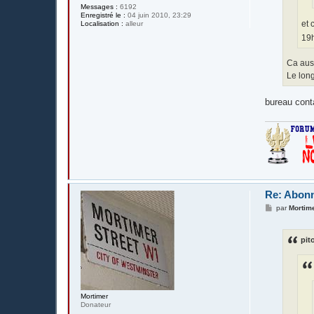
Messages :
6192
Enregistré le :
04 juin 2010, 23:29
et 
Localisation :
alleur
19h
Ca aus
Le long
bureau conta
Re: Abonn
M
par
Mortim
e
s
s
pit
a
g
e
Mortimer
Donateur