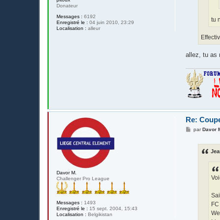
Donateur
Messages :
6192
tu 
Enregistré le :
04 juin 2010, 23:29
Localisation :
alleur
Effecti
allez, tu as
Re: Coupe
M
par
Davor 
e
s
s
Jea
a
g
e
Davor M.
Voi
Challenger Pro League
Sai
Messages :
1493
FC
Enregistré le :
15 sept. 2004, 15:43
Wes
Localisation :
Belgikistan