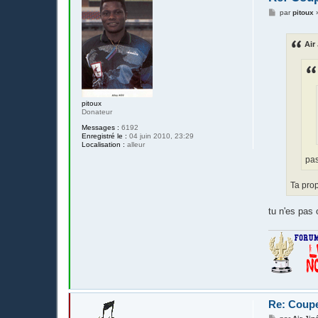
M
par
pitoux
e
s
s
Air 
a
g
e
pitoux
Donateur
Messages :
6192
Enregistré le :
04 juin 2010, 23:29
Localisation :
alleur
pas
Ta prop
tu n'es pas o
Re: Coupe
M