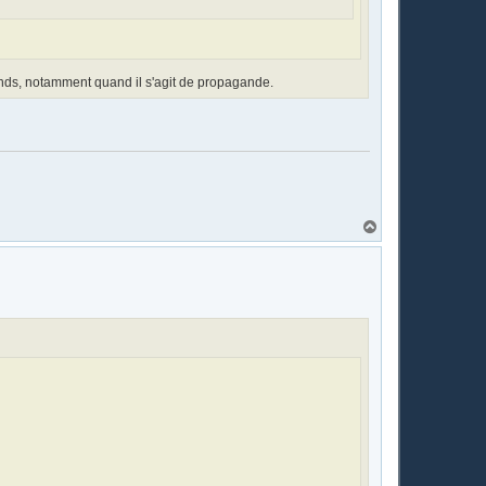
ntends, notamment quand il s'agit de propagande.
H
a
u
t