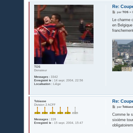
Re: Coupe
M
par
TOS
»
e
s
Le charme d
s
en Belgique 
a
g
franchement 
e
TOS
Donateur
Messages :
3342
Enregistré le :
14 sept. 2004, 22:56
Localisation :
Liège
Re: Coupe
Tobiasse
Division 2 ACFF
M
par
Tobias
e
s
Comme le sig
s
Messages :
226
sixième tour
a
Enregistré le :
15 sept. 2004, 15:47
g
obligatoirem
e