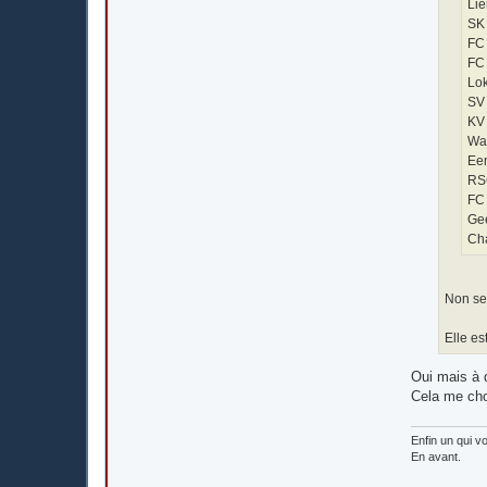
Lie
SK 
FC
FC
Lok
SV
KV 
Wa
Een
RS
FC
Gee
Cha
Non seu
Elle es
Oui mais à d
Cela me cho
Enfin un qui vo
En avant.