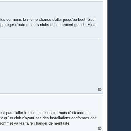
u
t
plus ou moins la même chance d'aller jusqu'au bout. Sauf
protéger d'autres petits-clubs-qui-se-croient-grands. Alors
H
a
u
t
t pas d'aller le plus loin possible mais d'atteindre le
ant qu'un club n'ayant pas des installations conformes doit
 somme) va les faire changer de mentalité.
H