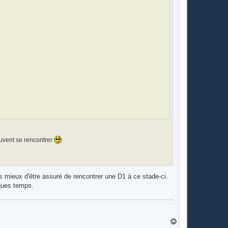
euvent se rencontrer
s mieux d'être assuré de rencontrer une D1 à ce stade-ci.
lques temps.
H
a