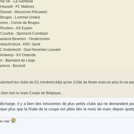
rse SK - La Gantoise
Hasselt - FC Malines
 Dessel - Mouscron-Péruwelz
 Bruges - Lommel United
eren - Cercle de Bruges
 Roulers - AS Eupen
Courtrai - Sprimont-Comblain
asland-Beveren - Oosterzonen
dracht Alost - KRC Genk
C Anderlecht - Oud-Heverlee Louvain
 Antwerp - KV Ostende
l - $tandard de Liège
rleroi - Bocholt
lement les clubs de D1 n'entrent déjà qu'en 1/16è de finale mais en plus ils ne p
t bien loin la vraie Coupe de Belgique...
écharge, il y a bien des trésoreries de plus petits clubs qui ne demandent pa
que plus que la finale de la coupe est pliée dès le mois de mars depuis que
ie clair