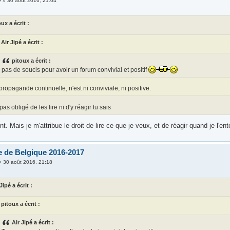
é
»
30 août 2016, 21:04
oux a écrit :
Air Jipé a écrit :
pitoux a écrit :
pas de soucis pour avoir un forum convivial et positif
propagande continuelle, n'est ni conviviale, ni positive.
 pas obligé de les lire ni d'y réagir tu sais
t. Mais je m'attribue le droit de lire ce que je veux, et de réagir quand je l'
 de Belgique 2016-2017
»
30 août 2016, 21:18
Jipé a écrit :
pitoux a écrit :
Air Jipé a écrit :