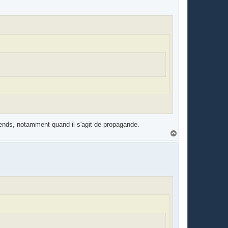
entends, notamment quand il s'agit de propagande.
H
a
u
t