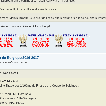
Ta propagande continuelle, n'est ni conviviale, ni positive.
n'es pas obligé de les lire ni d'y réagir tu sais
vement. Mais je m'attribue le droit de lire ce que je veux, et de réagir quand je l'e
 raison ! bonne soirée et Allons Liege!
 de Belgique 2016-2017
M.
»
31 août 2016, 22:59
n-Yves a écrit :
Le Tchè a écrit :
ci le Tirage des 1/16ème de Finale de la Coupe de Belgique :
nt-Trond - RC Harelbeke
 Cappellen - Zulte-Waregem
terlo - AFC Tubize