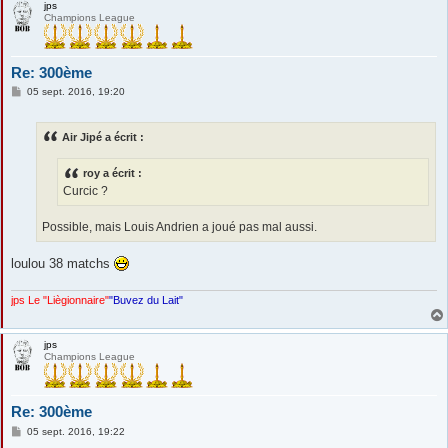
jps
Champions League
Re: 300ème
M
05 sept. 2016, 19:20
e
s
s
Air Jipé a écrit :
a
g
e
roy a écrit :
Curcic ?
Possible, mais Louis Andrien a joué pas mal aussi.
loulou 38 matchs
jps Le "Liègionnaire"
"Buvez du Lait"
jps
Champions League
Re: 300ème
M
05 sept. 2016, 19:22
e