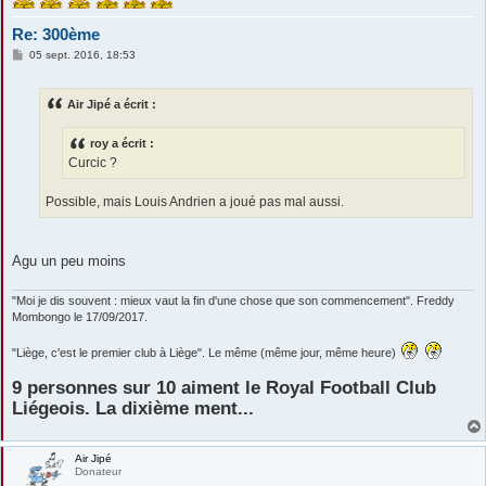
Re: 300ème
M
05 sept. 2016, 18:53
e
s
s
Air Jipé a écrit :
a
g
e
roy a écrit :
Curcic ?
Possible, mais Louis Andrien a joué pas mal aussi.
Agu un peu moins
"Moi je dis souvent : mieux vaut la fin d'une chose que son commencement". Freddy
Mombongo le 17/09/2017.
"Liège, c'est le premier club à Liège". Le même (même jour, même heure)
9 personnes sur 10 aiment le Royal Football Club
Liégeois. La dixième ment...
Air Jipé
Donateur