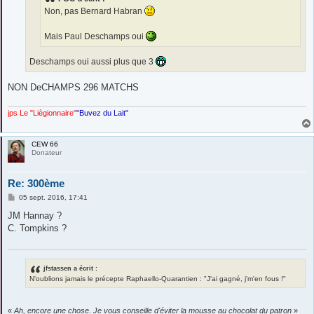
Non, pas Bernard Habran
Mais Paul Deschamps oui
Deschamps oui aussi plus que 3
NON DeCHAMPS 296 MATCHS
jps Le "Liègionnaire"
"Buvez du Lait"
CEW 66
Donateur
Re: 300ème
M
05 sept. 2016, 17:41
e
s
JM Hannay ?
s
C. Tompkins ?
a
g
e
jfstassen a écrit :
N'oublions jamais le précepte Raphaello-Quarantien : "J'ai gagné, j'm'en fous !"
«
Ah, encore une chose. Je vous conseille d'éviter la mousse au chocolat du patron
»