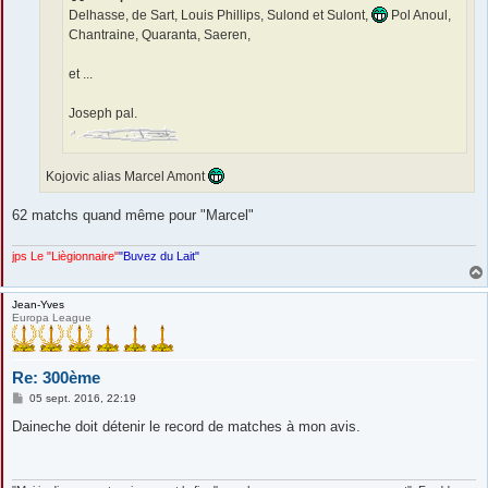
Delhasse, de Sart, Louis Phillips, Sulond et Sulont,
Pol Anoul,
Chantraine, Quaranta, Saeren,
et ...
Joseph pal.
Kojovic alias Marcel Amont
62 matchs quand même pour "Marcel"
jps Le "Liègionnaire"
"Buvez du Lait"
Jean-Yves
Europa League
Re: 300ème
M
05 sept. 2016, 22:19
e
s
Daineche doit détenir le record de matches à mon avis.
s
a
g
e