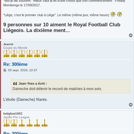
"Moi je dis souvent : mieux vaut la fin d'une chose que son commencement". Freddy
Mombongo le 17/09/2017.
"Liège, c'est le premier club à Liège". Le même (même jour, même heure)
9 personnes sur 10 aiment le Royal Football Club
Liégeois. La dixième ment...
Jeanmi
Coupe du Monde
Re: 300ème
M
05 sept. 2016, 22:37
e
s
s
Jean-Yves a écrit :
a
g
Daineche doit détenir le record de matches à mon avis.
e
L'étoile (Daineche) filante.
bridgfast1892
Jupiler Pro League
Re: 300ème