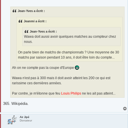
e
s
s
Jean-Yves a écrit :
a
g
e
Jeanmi a écrit :
Jean-Yves a écrit :
Wawa doit aussi avoir quelques matches au compteur chez
nous.
On parle bien de matchs de championnats ? Une moyenne de 30
matchs par saison pendant 10 ans, il doit être loin du compte...
Ah on ne compte pas la coupe d'Europe
Wawa n'est pas à 300 mais il doit avoir atteint les 200 ce qui est
rarissime ces dernières années.
Par contre, je m'étonne que feu
Louis Philips
ne les ait pas atteint...
365. Wikipédia.
Air Jipé
Donateur