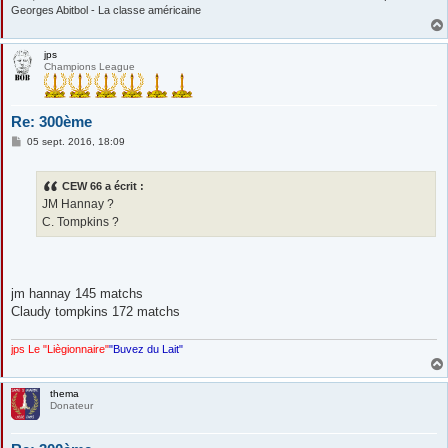
Georges Abitbol - La classe américaine
jps
Champions League
Re: 300ème
M
05 sept. 2016, 18:09
e
s
s
CEW 66 a écrit :
a
g
JM Hannay ?
e
C. Tompkins ?
jm hannay 145 matchs
Claudy tompkins 172 matchs
jps Le "Liègionnaire"
"Buvez du Lait"
thema
Donateur