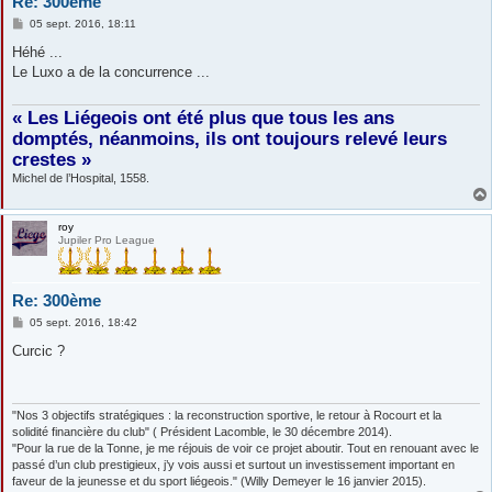
Re: 300ème
M
05 sept. 2016, 18:11
e
s
Héhé ...
s
Le Luxo a de la concurrence ...
a
g
e
« Les Liégeois ont été plus que tous les ans
domptés, néanmoins, ils ont toujours relevé leurs
crestes »
Michel de l’Hospital, 1558.
roy
Jupiler Pro League
Re: 300ème
M
05 sept. 2016, 18:42
e
s
Curcic ?
s
a
g
e
"Nos 3 objectifs stratégiques : la reconstruction sportive, le retour à Rocourt et la
solidité financière du club" ( Président Lacomble, le 30 décembre 2014).
"Pour la rue de la Tonne, je me réjouis de voir ce projet aboutir. Tout en renouant avec le
passé d’un club prestigieux, j’y vois aussi et surtout un investissement important en
faveur de la jeunesse et du sport liégeois." (Willy Demeyer le 16 janvier 2015).