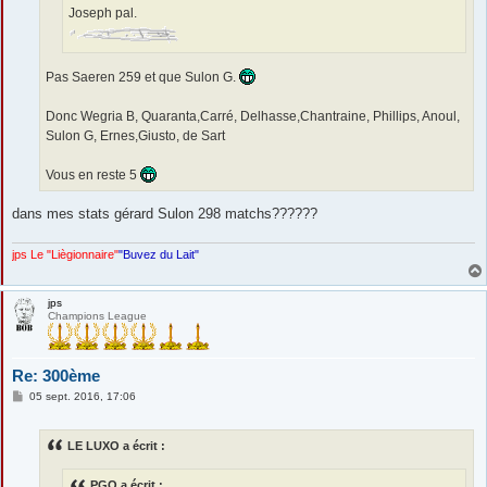
Joseph pal.
Pas Saeren 259 et que Sulon G.
Donc Wegria B, Quaranta,Carré, Delhasse,Chantraine, Phillips, Anoul,
Sulon G, Ernes,Giusto, de Sart
Vous en reste 5
dans mes stats gérard Sulon 298 matchs??????
jps Le "Liègionnaire"
"Buvez du Lait"
jps
Champions League
Re: 300ème
M
05 sept. 2016, 17:06
e
s
s
LE LUXO a écrit :
a
g
e
PGO a écrit :