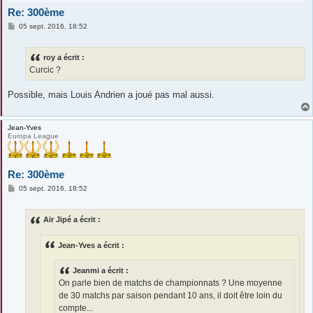
Re: 300ème
M
05 sept. 2016, 18:52
e
s
s
roy a écrit :
a
g
Curcic ?
e
Possible, mais Louis Andrien a joué pas mal aussi.
Jean-Yves
Europa League
Re: 300ème
M
05 sept. 2016, 18:52
e
s
s
Air Jipé a écrit :
a
g
e
Jean-Yves a écrit :
Jeanmi a écrit :
On parle bien de matchs de championnats ? Une moyenne
de 30 matchs par saison pendant 10 ans, il doit être loin du
compte...