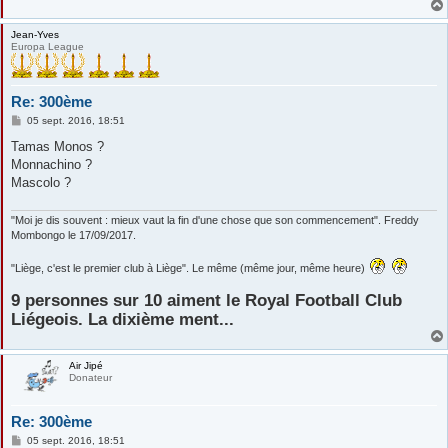
Jean-Yves
Europa League
Re: 300ème
M
05 sept. 2016, 18:51
e
s
Tamas Monos ?
s
Monnachino ?
a
g
Mascolo ?
e
"Moi je dis souvent : mieux vaut la fin d'une chose que son commencement". Freddy
Mombongo le 17/09/2017.
"Liège, c'est le premier club à Liège". Le même (même jour, même heure)
9 personnes sur 10 aiment le Royal Football Club
Liégeois. La dixième ment...
Air Jipé
Donateur
Re: 300ème
M
05 sept. 2016, 18:51