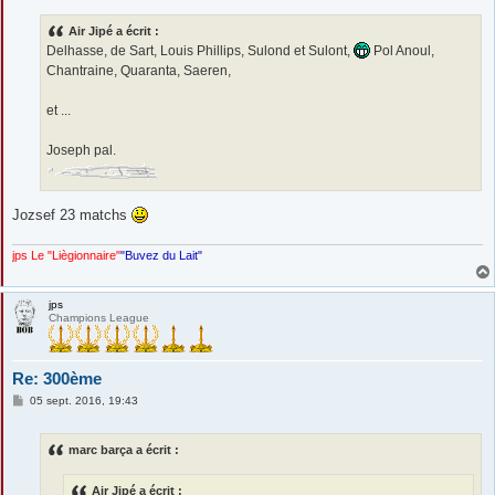
s
s
Air Jipé a écrit :
a
g
Delhasse, de Sart, Louis Phillips, Sulond et Sulont,
Pol Anoul,
e
Chantraine, Quaranta, Saeren,
et ...
Joseph pal.
Jozsef 23 matchs
jps Le "Liègionnaire"
"Buvez du Lait"
jps
Champions League
Re: 300ème
M
05 sept. 2016, 19:43
e
s
s
marc barça a écrit :
a
g
e
Air Jipé a écrit :