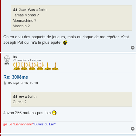
s
s
Jean-Yves a écrit :
a
g
Tamas Monos ?
e
Monnachino ?
Mascolo ?
On en a vu des paquets de joueurs, mais au risque de me répéter, c'est
Joseph Pal qui m'a le plus épaté.
jps
Champions League
Re: 300ème
M
05 sept. 2016, 19:18
e
s
s
roy a écrit :
a
g
Curcic ?
e
Jovan 256 matchs pas loin
jps Le "Liègionnaire"
"Buvez du Lait"