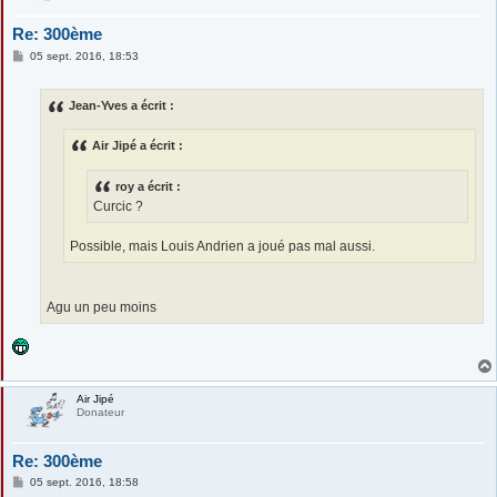
Re: 300ème
M
05 sept. 2016, 18:53
e
s
s
Jean-Yves a écrit :
a
g
e
Air Jipé a écrit :
roy a écrit :
Curcic ?
Possible, mais Louis Andrien a joué pas mal aussi.
Agu un peu moins
Air Jipé
Donateur
Re: 300ème
M
05 sept. 2016, 18:58
e