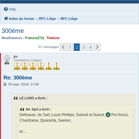
FAQ
Index du forum
RFC Liège
RFC Liège
300ème
Modérateurs :
Francis2711
,
Thelone
1
2
3
4
Précédente
Suivante
67 messages
jps
Champions League
Re: 300ème
M
05 sept. 2016, 17:04
e
s
s
LE LUXO a écrit :
a
g
e
Air Jipé a écrit :
Delhasse, de Sart, Louis Phillips, Sulond et Sulont,
Pol Anoul,
Chantraine, Quaranta, Saeren,
et ...