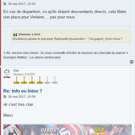
M
29 mai 2017, 10:54
e
s
En cas de disparition, vu qu'ils étaient descendants directs, cela libère
s
une place pour Verlaine.... pas pour nous.
a
g
e
jfstassen a écrit :
N'oublions jamais le précepte Raphaello-Quarantien : "J'ai gagné, j'm'en fous !"
«
Ah, encore une chose. Je vous conseille d'éviter la mousse au chocolat du patron
»
Georges Abitbol - La classe américaine
T10
Division 3 ACFF
Re: Info ou Intox ?
M
29 mai 2017, 10:59
e
s
ok c'est tres clair.
s
a
g
Merci
e