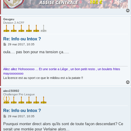
Geugeu
Division 2 ACFF
Re: Info ou Intox ?
M
29 mai 2017, 10:35
e
s
oula.... pas bon pour ma tension ça.....
s
a
g
e
Allez allez Hohoooooo ... Et une sortie a Liège , un bon petit resto , un boulets frites
mayoooooooo
La licence est au sport ce que le mildiou est a la patate !!
alex150892
Challenger Pro League
Re: Info ou Intox ?
M
29 mai 2017, 10:35
e
s
Pourquoi monter direct alors qu'ils sont de toute façon descendant? Ce
s
serait une montée pour Verlaine alors...
a