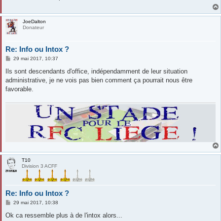
g
e
JoeDalton
Donateur
Re: Info ou Intox ?
M
29 mai 2017, 10:37
e
s
Ils sont descendants d'office, indépendamment de leur situation
s
administrative, je ne vois pas bien comment ça pourrait nous être
a
g
favorable.
e
T10
Division 3 ACFF
Re: Info ou Intox ?
M
29 mai 2017, 10:38
e
s
Ok ca ressemble plus à de l'intox alors...
s