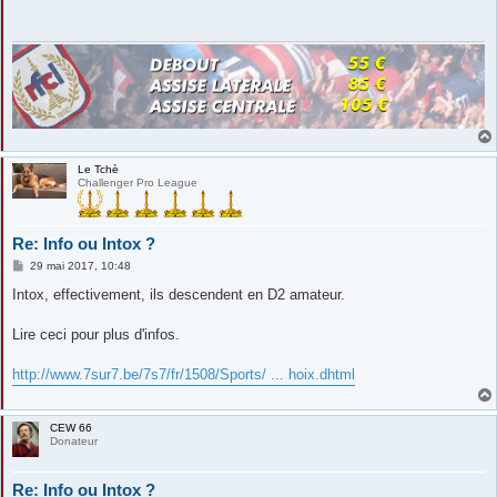
a
g
e
Le Tchè
Challenger Pro League
Re: Info ou Intox ?
M
29 mai 2017, 10:48
e
s
Intox, effectivement, ils descendent en D2 amateur.
s
a
g
Lire ceci pour plus d'infos.
e
http://www.7sur7.be/7s7/fr/1508/Sports/ ... hoix.dhtml
CEW 66
Donateur
Re: Info ou Intox ?