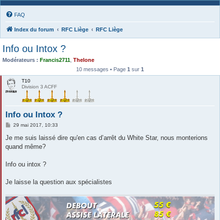
FAQ
Index du forum
RFC Liège
RFC Liège
Info ou Intox ?
Modérateurs :
Francis2711
,
Thelone
10 messages • Page
1
sur
1
T10
Division 3 ACFF
Info ou Intox ?
M
29 mai 2017, 10:33
e
s
Je me suis laissé dire qu'en cas d’arrêt du White Star, nous monterions
s
quand même?
a
g
e
Info ou intox ?
Je laisse la question aux spécialistes