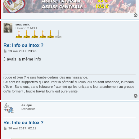
seadsusic
Division 2 ACFF
Re: Info ou Intox ?
M
29 mai 2017, 23:46
e
s
J avais la même info
s
a
g
e
rouge et bleu ? je suis tombé dedans dès ma naissance.
Ce sont les supporters qui assurent la pérénité du club, qui en sont l'essence, la raison
d'être . Sans eux, sans l'obscure fraternité qui les unit,sans leur attachement au groupe
qu'ils forment , tout le travail fourni est pure vanité.
Air Jipé
Donateur
Re: Info ou Intox ?
M
30 mai 2017, 02:11
e
s