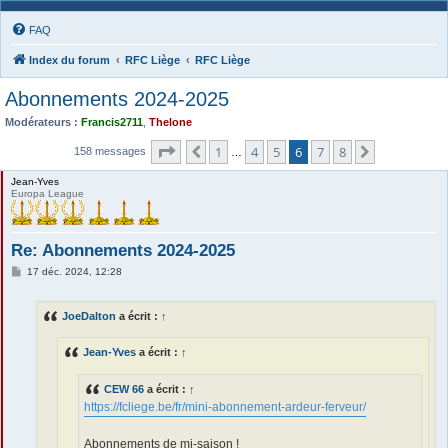
FAQ
Index du forum
RFC Liège
RFC Liège
Abonnements 2024-2025
Modérateurs :
Francis2711
,
Thelone
Page
6
sur
8
1
4
5
6
7
8
Précédente
Suivante
158 messages
…
Jean-Yves
Europa League
Re: Abonnements 2024-2025
M
17 déc. 2024, 12:28
e
s
s
JoeDalton
a écrit :
↑
a
g
e
Jean-Yves
a écrit :
↑
CEW 66
a écrit :
↑
https://fcliege.be/fr/mini-abonnement-ardeur-ferveur/
Abonnements de mi-saison !