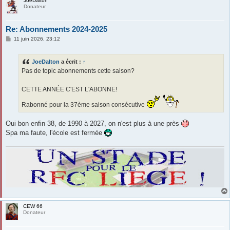
JoeDalton
Donateur
Re: Abonnements 2024-2025
M
11 juin 2026, 23:12
e
s
s
JoeDalton
a écrit :
↑
a
g
Pas de topic abonnements cette saison?
e
CETTE ANNÉE C'EST L'ABONNE!
Rabonné pour la 37ème saison consécutive
Oui bon enfin 38, de 1990 à 2027, on n'est plus à une près
Spa ma faute, l'école est fermée
CEW 66
Donateur