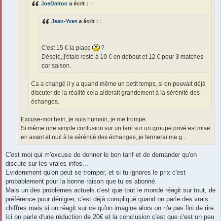
JoeDalton
a écrit :
↑
Jean-Yves
a écrit :
↑
C'est 15 € la place
?
Désolé, j'étais resté à 10 € en debout et 12 € pour 3 matches
par saison.
Ca a changé il y a quand même un petit temps, si on pouvait déjà
discuter de la réalité cela aiderait grandement à la sérénité des
échanges.
Excuse-moi hein, je suis humain, je me trompe.
Si même une simple confusion sur un tarif sur un groupe privé est mise
en avant et nuit à la sérénité des échanges, je fermerai ma g...
C'est moi qui m'excuse de donner le bon tarif et de demander qu'on
discute sur les vraies infos...
Evidemment qu'on peut se tromper, et si tu ignores le prix c'est
probablement pour la bonne raison que tu es abonné.
Mais un des problèmes actuels c'est que tout le monde réagit sur tout, de
préférence pour dénigrer, c'est déjà compliqué quand on parle des vrais
chiffres mais si on réagit sur ce qu'on imagine alors on n'a pas fini de rire.
Ici on parle d'une réduction de 20€ et la conclusion c'est que c'est un peu