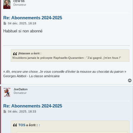
CEW 66
Donateur
Re: Abonnements 2024-2025
M
04 déc. 2025, 18:18
e
s
Habituel si non abonné
s
a
g
e
jfstassen a écrit :
N'oublions jamais le précepte Raphaello-Quarantien : "J'ai gagné, j'm'en fous !"
«
Ah, encore une chose. Je vous conseille d'éviter la mousse au chocolat du patron
»
Georges Abitbol - La classe américaine
JoeDalton
Donateur
Re: Abonnements 2024-2025
M
04 déc. 2025, 18:33
e
s
s
TOS
a écrit :
↑
a
g
e