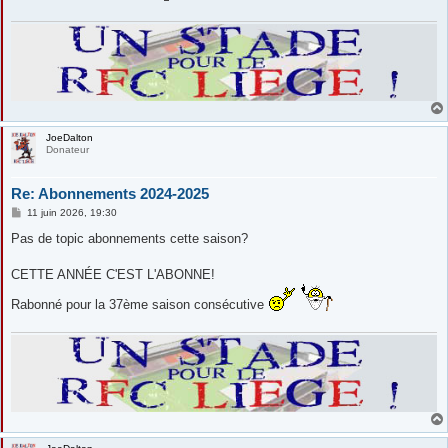
JoeDalton
Donateur
Re: Abonnements 2024-2025
M
11 juin 2026, 19:30
e
s
Pas de topic abonnements cette saison?
s
a
g
CETTE ANNÉE C'EST L'ABONNE!
e
Rabonné pour la 37ème saison consécutive