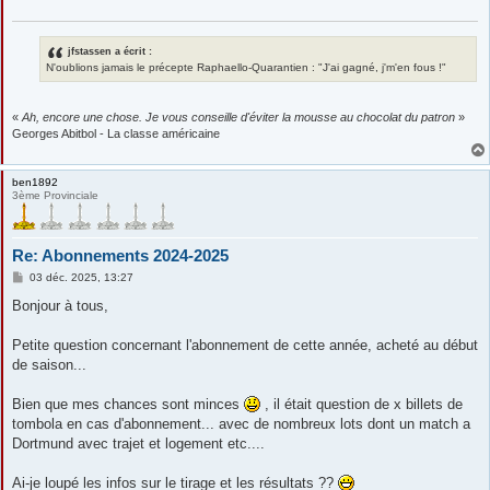
jfstassen a écrit :
N'oublions jamais le précepte Raphaello-Quarantien : "J'ai gagné, j'm'en fous !"
«
Ah, encore une chose. Je vous conseille d'éviter la mousse au chocolat du patron
»
Georges Abitbol - La classe américaine
ben1892
3ème Provinciale
Re: Abonnements 2024-2025
M
03 déc. 2025, 13:27
e
s
Bonjour à tous,
s
a
g
Petite question concernant l'abonnement de cette année, acheté au début
e
de saison...
Bien que mes chances sont minces
, il était question de x billets de
tombola en cas d'abonnement... avec de nombreux lots dont un match a
Dortmund avec trajet et logement etc....
Ai-je loupé les infos sur le tirage et les résultats ??