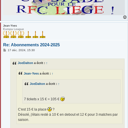
Jean-Yves
Europa League
Re: Abonnements 2024-2025
M
17 déc. 2024, 15:30
e
s
s
JoeDalton
a écrit :
↑
a
g
e
Jean-Yves
a écrit :
↑
JoeDalton
a écrit :
↑
7 tickets x 15 € = 105 €
C'est 15 € la place
?
Désolé, j'étais resté à 10 € en debout et 12 € pour 3 matches par
saison.