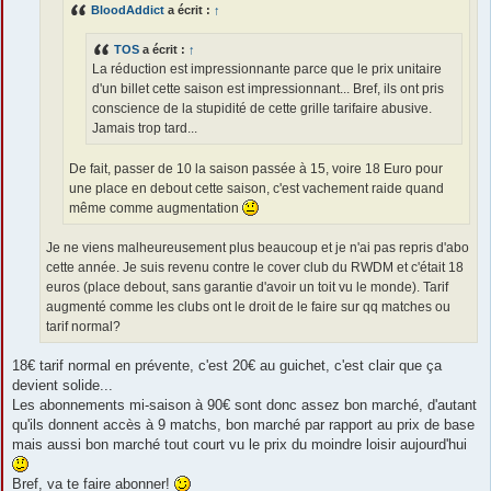
BloodAddict
a écrit :
↑
TOS
a écrit :
↑
La réduction est impressionnante parce que le prix unitaire
d'un billet cette saison est impressionnant... Bref, ils ont pris
conscience de la stupidité de cette grille tarifaire abusive.
Jamais trop tard...
De fait, passer de 10 la saison passée à 15, voire 18 Euro pour
une place en debout cette saison, c'est vachement raide quand
même comme augmentation
Je ne viens malheureusement plus beaucoup et je n'ai pas repris d'abo
cette année. Je suis revenu contre le cover club du RWDM et c'était 18
euros (place debout, sans garantie d'avoir un toit vu le monde). Tarif
augmenté comme les clubs ont le droit de le faire sur qq matches ou
tarif normal?
18€ tarif normal en prévente, c'est 20€ au guichet, c'est clair que ça
devient solide...
Les abonnements mi-saison à 90€ sont donc assez bon marché, d'autant
qu'ils donnent accès à 9 matchs, bon marché par rapport au prix de base
mais aussi bon marché tout court vu le prix du moindre loisir aujourd'hui
Bref, va te faire abonner!