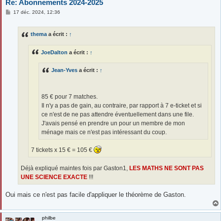
Re: Abonnements 2024-2025
M
17 déc. 2024, 12:36
e
s
s
thema
a écrit :
↑
a
g
e
JoeDalton
a écrit :
↑
Jean-Yves
a écrit :
↑
85 € pour 7 matches.
Il n'y a pas de gain, au contraire, par rapport à 7 e-ticket et si
ce n'est de ne pas attendre éventuellement dans une file.
J'avais pensé en prendre un pour un membre de mon
ménage mais ce n'est pas intéressant du coup.
7 tickets x 15 € = 105 €
Déjà expliqué maintes fois par Gaston1,
LES MATHS NE SONT PAS
UNE SCIENCE EXACTE
!!!
Oui mais ce n'est pas facile d'appliquer le théorème de Gaston.
philbe