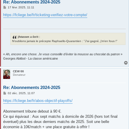
Re: Abonnements 2024-2025
M
17 févr. 2025, 11:11
e
s
https://fcliege.be/fr/ticketing-verifiez-votre-compte/
s
a
g
e
jfstassen a écrit :
N'oublions jamais le précepte Raphaello-Quarantien : "J'ai gagné, j'm'en fous !"
«
Ah, encore une chose. Je vous conseille d'éviter la mousse au chocolat du patron
»
Georges Abitbol - La classe américaine
CEW 66
Donateur
Re: Abonnements 2024-2025
M
02 déc. 2025, 11:07
e
s
https://fcliege.be/fr/abos-objectif-playoffs/
s
a
g
Abonnement tribune debout à 90 €.
e
Ce qui équivaut : Aux sept matchs à domicile de 2026 (hors tort final
éventuel) plus les deux derniers matchs de 2025. Soit une belle
économie à 10€/match + une place gratuite à offrir !