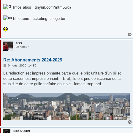
Infos abos : tinyurl.com/mtm5wd7
Billetterie : ticketing.fcliege.be
TOS
Donateur
Re: Abonnements 2024-2025
M
04 déc. 2025, 14:35
e
s
La réduction est impressionnante parce que le prix unitaire d'un billet
s
cette saison est impressionnant... Bref, ils ont pris conscience de la
a
g
stupidité de cette grille tarifaire abusive. Jamais trop tard...
e
BloodAddict