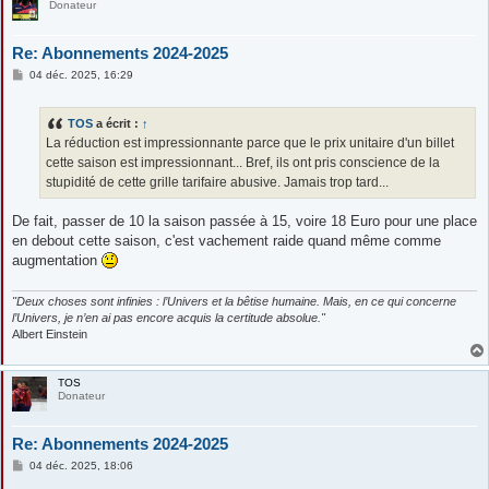
Donateur
Re: Abonnements 2024-2025
M
04 déc. 2025, 16:29
e
s
s
TOS
a écrit :
↑
a
g
La réduction est impressionnante parce que le prix unitaire d'un billet
e
cette saison est impressionnant... Bref, ils ont pris conscience de la
stupidité de cette grille tarifaire abusive. Jamais trop tard...
De fait, passer de 10 la saison passée à 15, voire 18 Euro pour une place
en debout cette saison, c'est vachement raide quand même comme
augmentation
"Deux choses sont infinies : l’Univers et la bêtise humaine. Mais, en ce qui concerne
l’Univers, je n’en ai pas encore acquis la certitude absolue."
Albert Einstein
TOS
Donateur
Re: Abonnements 2024-2025
M
04 déc. 2025, 18:06
e