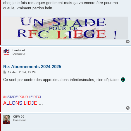
cher, je le fais remarquer gentiment mais ça va encore être pour ma
gueule, vraiment pardon hein.
hraskinet
Donateur
Re: Abonnements 2024-2025
M
17 déc. 2024, 19:24
e
s
Ce sont par contre des approximations infinitesimales, n'en déplaise.
s
a
g
e
DE
POUR
LE
R
F
C
L
A
L
L
O
N
S
L
I
D
J
E
...
CEW 66
Donateur