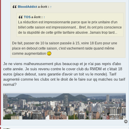
s
s
BloodAddict
a écrit :
↑
a
g
e
TOS
a écrit :
↑
La réduction est impressionnante parce que le prix unitaire d'un
billet cette saison est impressionnant... Bref, ils ont pris conscience
de la stupidité de cette grille tarifaire abusive. Jamais trop tard...
De fait, passer de 10 la saison passée à 15, voire 18 Euro pour une
place en debout cette saison, c'est vachement raide quand même
comme augmentation
Je ne viens malheureusement plus beaucoup et je n'ai pas repris d'abo
cette année. Je suis revenu contre le cover club du RWDM et c'était 18
euros (place debout, sans garantie d'avoir un toit vu le monde). Tarif
augmenté comme les clubs ont le droit de le faire sur qq matches ou tarif
normal?