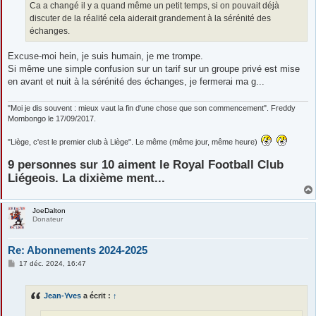
Ca a changé il y a quand même un petit temps, si on pouvait déjà
discuter de la réalité cela aiderait grandement à la sérénité des
échanges.
Excuse-moi hein, je suis humain, je me trompe.
Si même une simple confusion sur un tarif sur un groupe privé est mise
en avant et nuit à la sérénité des échanges, je fermerai ma g...
"Moi je dis souvent : mieux vaut la fin d'une chose que son commencement". Freddy
Mombongo le 17/09/2017.
"Liège, c'est le premier club à Liège". Le même (même jour, même heure)
9 personnes sur 10 aiment le Royal Football Club
Liégeois. La dixième ment...
JoeDalton
Donateur
Re: Abonnements 2024-2025
M
17 déc. 2024, 16:47
e
s
s
Jean-Yves
a écrit :
↑
a
g
e