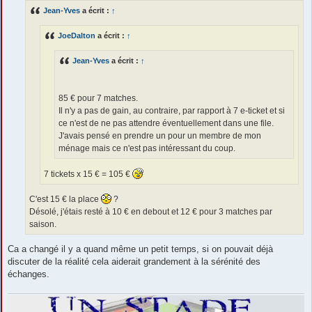
s
Jean-Yves
a écrit :
↑
a
g
e
JoeDalton
a écrit :
↑
Jean-Yves
a écrit :
↑
85 € pour 7 matches.
Il n'y a pas de gain, au contraire, par rapport à 7 e-ticket et si
ce n'est de ne pas attendre éventuellement dans une file.
J'avais pensé en prendre un pour un membre de mon
ménage mais ce n'est pas intéressant du coup.
7 tickets x 15 € = 105 €
C'est 15 € la place
?
Désolé, j'étais resté à 10 € en debout et 12 € pour 3 matches par
saison.
Ca a changé il y a quand même un petit temps, si on pouvait déjà
discuter de la réalité cela aiderait grandement à la sérénité des
échanges.