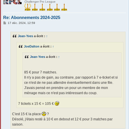
Challenger Pro League
Re: Abonnements 2024-2025
M
17 déc. 2024, 12:59
e
s
s
Jean-Yves
a écrit :
↑
a
g
e
JoeDalton
a écrit :
↑
Jean-Yves
a écrit :
↑
85 € pour 7 matches.
Il n'y a pas de gain, au contraire, par rapport à 7 e-ticket et si
ce n'est de ne pas attendre éventuellement dans une file.
J'avais pensé en prendre un pour un membre de mon
ménage mais ce n'est pas intéressant du coup.
7 tickets x 15 € = 105 €
C'est 15 € la place
?
Désolé, j'étais resté à 10 € en debout et 12 € pour 3 matches par
saison.