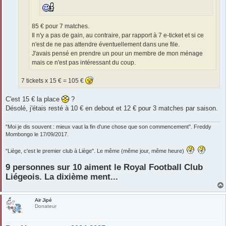
85 € pour 7 matches.
Il n'y a pas de gain, au contraire, par rapport à 7 e-ticket et si ce
n'est de ne pas attendre éventuellement dans une file.
J'avais pensé en prendre un pour un membre de mon ménage
mais ce n'est pas intéressant du coup.
7 tickets x 15 € = 105 €
C'est 15 € la place
?
Désolé, j'étais resté à 10 € en debout et 12 € pour 3 matches par saison.
"Moi je dis souvent : mieux vaut la fin d'une chose que son commencement". Freddy
Mombongo le 17/09/2017.
"Liège, c'est le premier club à Liège". Le même (même jour, même heure)
9 personnes sur 10 aiment le Royal Football Club
Liégeois. La dixième ment...
Air Jipé
Donateur