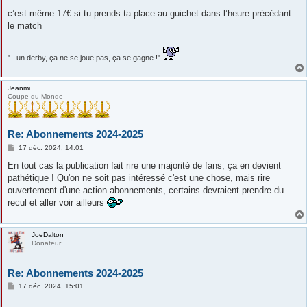
c’est même 17€ si tu prends ta place au guichet dans l’heure précédant
le match
"...un derby, ça ne se joue pas, ça se gagne !"
Jeanmi
Coupe du Monde
Re: Abonnements 2024-2025
M
17 déc. 2024, 14:01
e
s
En tout cas la publication fait rire une majorité de fans, ça en devient
s
pathétique ! Qu'on ne soit pas intéressé c'est une chose, mais rire
a
g
ouvertement d'une action abonnements, certains devraient prendre du
e
recul et aller voir ailleurs
JoeDalton
Donateur
Re: Abonnements 2024-2025
M
17 déc. 2024, 15:01
e
s