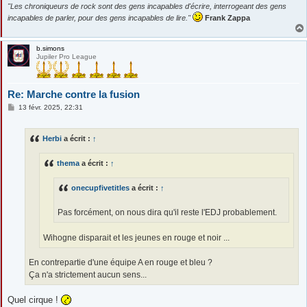
"Les chroniqueurs de rock sont des gens incapables d'écrire, interrogeant des gens
incapables de parler, pour des gens incapables de lire."
Frank Zappa
b.simons
Jupiler Pro League
Re: Marche contre la fusion
M
13 févr. 2025, 22:31
e
s
s
Herbi
a écrit :
↑
a
g
e
thema
a écrit :
↑
onecupfivetitles
a écrit :
↑
Pas forcément, on nous dira qu'il reste l'EDJ probablement.
Wihogne disparait et les jeunes en rouge et noir ...
En contrepartie d'une équipe A en rouge et bleu ?
Ça n'a strictement aucun sens...
Quel cirque !