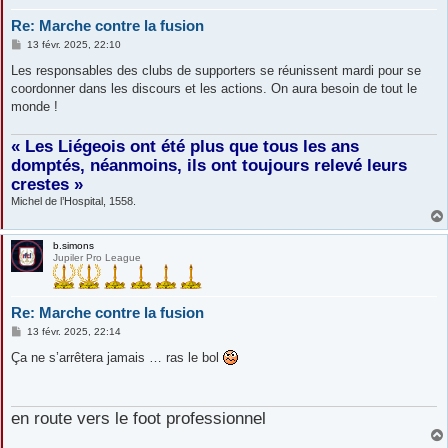
Re: Marche contre la fusion
M
13 févr. 2025, 22:10
e
s
Les responsables des clubs de supporters se réunissent mardi pour se
s
coordonner dans les discours et les actions. On aura besoin de tout le
a
g
monde !
e
« Les Liégeois ont été plus que tous les ans
domptés, néanmoins, ils ont toujours relevé leurs
crestes »
Michel de l’Hospital, 1558.
b.simons
Jupiler Pro League
Re: Marche contre la fusion
M
13 févr. 2025, 22:14
e
s
Ça ne s’arrêtera jamais … ras le bol
s
a
g
e
en route vers le foot professionnel