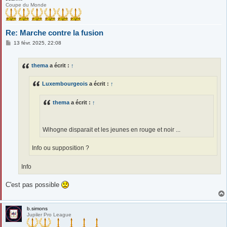
Coupe du Monde
Re: Marche contre la fusion
M
13 févr. 2025, 22:08
e
s
s
thema
a écrit :
↑
a
g
e
Luxembourgeois
a écrit :
↑
thema
a écrit :
↑
Wihogne disparait et les jeunes en rouge et noir ...
Info ou supposition ?
Info
C'est pas possible
b.simons
Jupiler Pro League