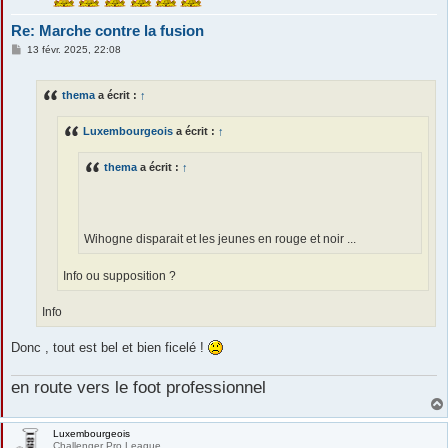
Re: Marche contre la fusion
M
13 févr. 2025, 22:08
e
s
s
thema
a écrit :
↑
a
g
e
Luxembourgeois
a écrit :
↑
thema
a écrit :
↑
Wihogne disparait et les jeunes en rouge et noir ...
Info ou supposition ?
Info
Donc , tout est bel et bien ficelé !
en route vers le foot professionnel
Luxembourgeois
Challenger Pro League