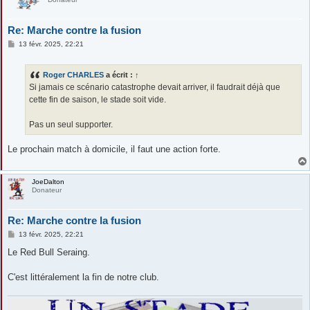
Re: Marche contre la fusion
M
13 févr. 2025, 22:21
e
s
s
Roger CHARLES
a écrit :
↑
a
g
Si jamais ce scénario catastrophe devait arriver, il faudrait déjà que
e
cette fin de saison, le stade soit vide.
Pas un seul supporter.
Le prochain match à domicile, il faut une action forte.
JoeDalton
Donateur
Re: Marche contre la fusion
M
13 févr. 2025, 22:21
e
s
Le Red Bull Seraing.
s
a
g
C'est littéralement la fin de notre club.
e