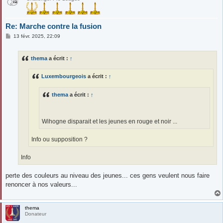
Re: Marche contre la fusion
M
13 févr. 2025, 22:09
e
s
s
thema
a écrit :
↑
a
g
e
Luxembourgeois
a écrit :
↑
thema
a écrit :
↑
Wihogne disparait et les jeunes en rouge et noir ...
Info ou supposition ?
Info
perte des couleurs au niveau des jeunes... ces gens veulent nous faire
renoncer à nos valeurs...
thema
Donateur