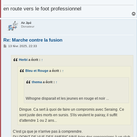
en route vers le foot professionnel
Air Jipé
Donateur
Re: Marche contre la fusion
M
13 févr. 2025, 22:33
e
s
s
Herbi
a écrit :
↑
a
g
e
Bleu et Rouge
a écrit :
↑
thema
a écrit :
↑
Wihogne disparait et les jeunes en rouge et noir ...
Dingue. Ca sert à quoi de faire un compromis avec Seraing. Ce
sont juste des morts en sursis. S'ils veulent le pairay, il suffit
d'attendre 1 ou 2 ans...
C'est ça que je n'arrive pas à comprendre.