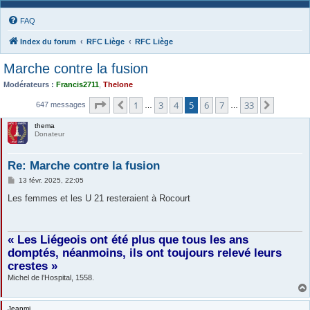
FAQ
Index du forum
RFC Liège
RFC Liège
Marche contre la fusion
Modérateurs :
Francis2711
,
Thelone
Page
5
sur
33
1
3
4
5
6
7
33
Précédente
Suivant
647 messages
…
…
thema
Donateur
Re: Marche contre la fusion
M
13 févr. 2025, 22:05
e
s
Les femmes et les U 21 resteraient à Rocourt
s
a
g
e
« Les Liégeois ont été plus que tous les ans
domptés, néanmoins, ils ont toujours relevé leurs
crestes »
Michel de l’Hospital, 1558.
Jeanmi