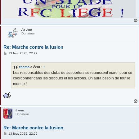
Air Jipé
Donateur
Re: Marche contre la fusion
M
13 févr. 2025, 22:22
e
s
s
thema
a écrit :
↑
a
g
Les responsables des clubs de supporters se réunissent mardi pour se
e
coordonner dans les discours et les actions. On aura besoin de tout le
monde !
thema
Donateur
Re: Marche contre la fusion
M
13 févr. 2025, 22:22
e