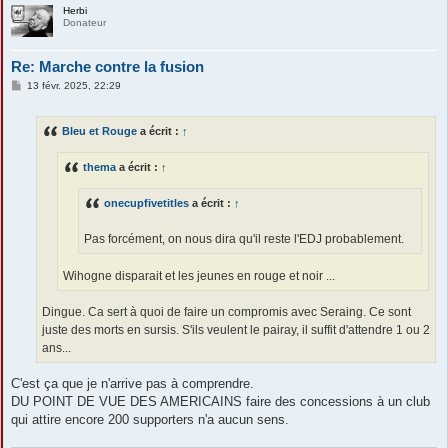
Herbi
Donateur
Re: Marche contre la fusion
M
13 févr. 2025, 22:29
e
s
s
Bleu et Rouge
a écrit :
↑
a
g
e
thema
a écrit :
↑
onecupfivetitles
a écrit :
↑
Pas forcément, on nous dira qu'il reste l'EDJ probablement.
Wihogne disparait et les jeunes en rouge et noir ...
Dingue. Ca sert à quoi de faire un compromis avec Seraing. Ce sont
juste des morts en sursis. S'ils veulent le pairay, il suffit d'attendre 1 ou 2
ans...
C'est ça que je n'arrive pas à comprendre.
DU POINT DE VUE DES AMERICAINS faire des concessions à un club
qui attire encore 200 supporters n'a aucun sens.