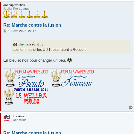
onecupfivetitles
Jupiler Pro League
Re: Marche contre la fusion
M
13 févr. 2025, 22:17
e
s
s
thema
a écrit :
↑
a
g
Les femmes et les U 21 resteraient à Rocourt
e
En bleu et noir pour changer un peu.
hraskinet
Donateur
Re: Marche contre la fusion