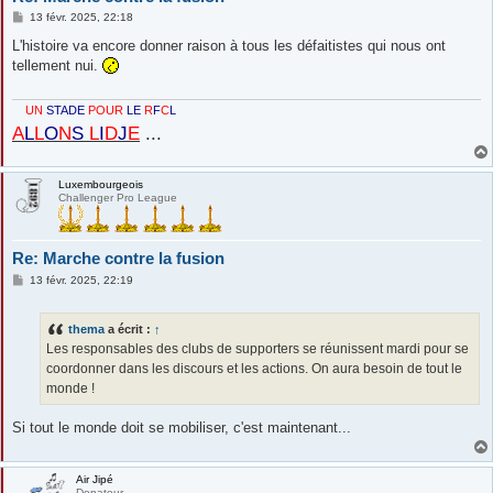
M
13 févr. 2025, 22:18
e
s
L'histoire va encore donner raison à tous les défaitistes qui nous ont
s
tellement nui.
a
g
e
N
STADE
POUR
LE
R
F
C
L
A
L
L
O
N
S
L
I
D
J
E
...
Luxembourgeois
Challenger Pro League
Re: Marche contre la fusion
M
13 févr. 2025, 22:19
e
s
s
thema
a écrit :
↑
a
g
Les responsables des clubs de supporters se réunissent mardi pour se
e
coordonner dans les discours et les actions. On aura besoin de tout le
monde !
Si tout le monde doit se mobiliser, c'est maintenant...
Air Jipé
Donateur