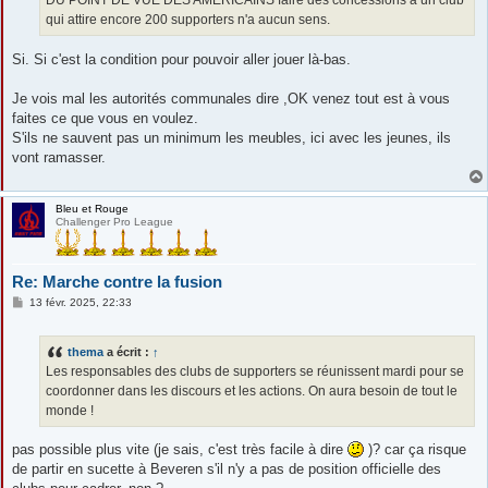
DU POINT DE VUE DES AMERICAINS faire des concessions à un club
qui attire encore 200 supporters n'a aucun sens.
Si. Si c'est la condition pour pouvoir aller jouer là-bas.
Je vois mal les autorités communales dire ,OK venez tout est à vous
faites ce que vous en voulez.
S'ils ne sauvent pas un minimum les meubles, ici avec les jeunes, ils
vont ramasser.
Bleu et Rouge
Challenger Pro League
Re: Marche contre la fusion
M
13 févr. 2025, 22:33
e
s
s
thema
a écrit :
↑
a
g
Les responsables des clubs de supporters se réunissent mardi pour se
e
coordonner dans les discours et les actions. On aura besoin de tout le
monde !
pas possible plus vite (je sais, c'est très facile à dire
)? car ça risque
de partir en sucette à Beveren s'il n'y a pas de position officielle des