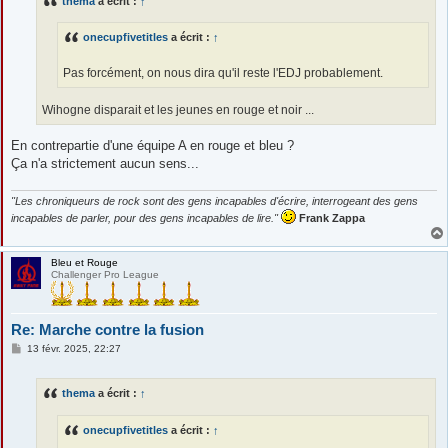
thema
a écrit :
↑
a
g
e
onecupfivetitles
a écrit :
↑
Pas forcément, on nous dira qu'il reste l'EDJ probablement.
Wihogne disparait et les jeunes en rouge et noir ...
En contrepartie d'une équipe A en rouge et bleu ?
Ça n'a strictement aucun sens...
"Les chroniqueurs de rock sont des gens incapables d'écrire, interrogeant des gens
incapables de parler, pour des gens incapables de lire."
Frank Zappa
Bleu et Rouge
Challenger Pro League
Re: Marche contre la fusion
M
13 févr. 2025, 22:27
e
s
s
thema
a écrit :
↑
a
g
e
onecupfivetitles
a écrit :
↑