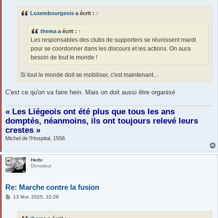
s
s
Luxembourgeois
a écrit :
↑
a
g
e
thema
a écrit :
↑
Les responsables des clubs de supporters se réunissent mardi
pour se coordonner dans les discours et les actions. On aura
besoin de tout le monde !
Si tout le monde doit se mobiliser, c'est maintenant...
C'est ce qu'on va faire hein. Mais on doit aussi être organisé
« Les Liégeois ont été plus que tous les ans
domptés, néanmoins, ils ont toujours relevé leurs
crestes »
Michel de l’Hospital, 1558.
Herbi
Donateur
Re: Marche contre la fusion
M
13 févr. 2025, 22:26
e
s
s