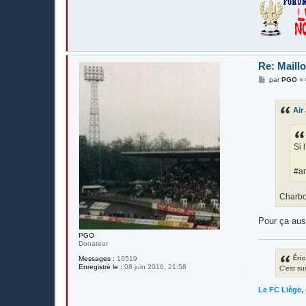
Re: Maillo
M
par
PGO
»
e
s
s
Air
a
g
e
Si 
#ar
Charbon
Pour ça aus
PGO
Donateur
Éric
Messages :
10519
Enregistré le :
08 juin 2010, 21:58
C'est su
Le FC Liège, 