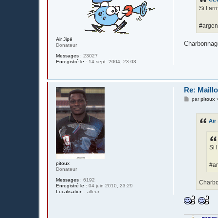
a
g
Si l’ar
e
#argen
Air Jipé
Charbonnage 
Donateur
Messages :
23027
Enregistré le :
14 sept. 2004, 23:03
Re: Maillo
M
par
pitoux
e
s
s
Air
a
g
e
Si 
pitoux
#ar
Donateur
Messages :
6192
Charbon
Enregistré le :
04 juin 2010, 23:29
Localisation :
alleur