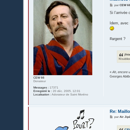
M
par
CEW 6
e
s
Si l’arrivé
s
a
g
Idem, avec
e
#argent ?
jfst
N'oublio
«
Ah, encore u
Georges Abitb
CEW 66
Donateur
Messages :
17371
Enregistré le :
20 déc. 2005, 12:01
Localisation :
Adorateur de Saint Moréno
Re: Maillo
M
par
Air Jip
e
s
s
CE