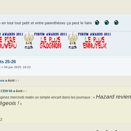
 en tout tout petit et entre parenthèses ça peut le faire
ts 25-26
é
»
09 juin 2025, 19:23
oux
a écrit :
↑
CEW 66
a écrit :
↑
Hazard revient
ginez mercredi matin un simple encart dans les journaux : «
égeois !
»
:2