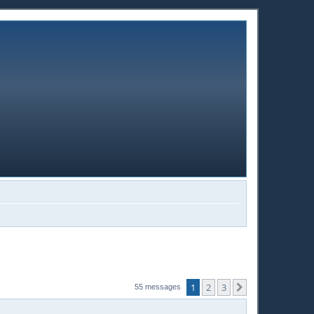
1
2
3
Suivante
55 messages