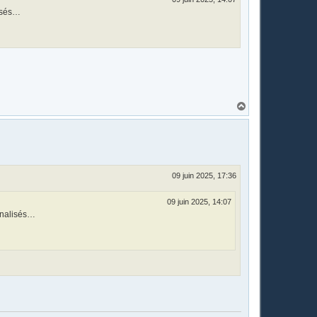
lisés…
H
a
u
t
09 juin 2025, 17:36
09 juin 2025, 14:07
onnalisés…