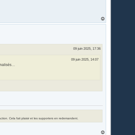
H
a
u
t
09 juin 2025, 17:36
09 juin 2025, 14:07
onnalisés…
tion. Cela fait plaisir et les supporters en redemandent.
H