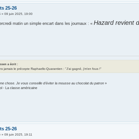
ts 25-26
6
»
09 juin 2025, 19:00
Hazard revient d
rcredi matin un simple encart dans les journaux : «
assen a écrit :
ns jamais le précepte Raphaello-Quarantien : "J'ai gagné, j'm'en fous !"
ne chose. Je vous conseille d'éviter la mousse au chocolat du patron
»
ol - La classe américaine
ts 25-26
é
»
09 juin 2025, 19:11