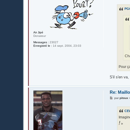
s
s
PG
a
g
e
Air Jipé
Donateur
Messages :
23027
Enregistré le :
14 sept. 2004, 23:03
Cha
Pour ça
S'il s'en va
Re: Maillo
M
par
pitoux
e
s
s
CE
a
g
Imagin
e
!
»