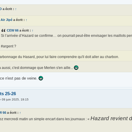
O
a écrit :
↑
Air Jipé
a écrit :
↑
CEW 66
a écrit :
↑
Si l’arrivée d’Hazard se confirme… on pourrait peut-être envisager les maillots p
#argent ?
rbonnage du Hasard, pour lui faire comprendre qu'il doit aller au charbon.
 aussi, c'est dommage que Merlen s'en aille...
, ce n'est pas de veine.
ts 25-26
»
09 juin 2025, 19:15
W 66
a écrit :
↑
Hazard revient d
ez mercredi matin un simple encart dans les journaux : «