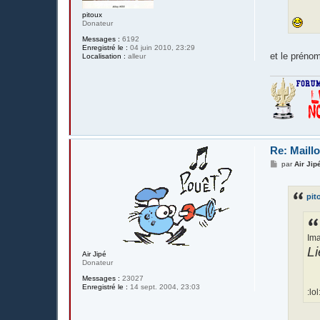
pitoux
Donateur
Messages :
6192
Enregistré le :
04 juin 2010, 23:29
et le prénom
Localisation :
alleur
Re: Maillo
M
par
Air Jip
e
s
s
pit
a
g
e
Ima
Li
Air Jipé
Donateur
Messages :
23027
Enregistré le :
14 sept. 2004, 23:03
:lol