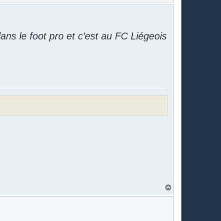
a
u
t
ans le foot pro et c’est au FC Liégeois
H
a
u
t