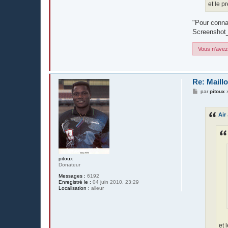
et le p
"Pour connaî
Screenshot
Vous n’avez 
Re: Maillo
M
par
pitoux
e
s
s
Air
a
g
e
pitoux
Donateur
Messages :
6192
Enregistré le :
04 juin 2010, 23:29
Localisation :
alleur
et 