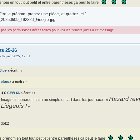
rénom en tout tout petit et entre parenthèses ça peut le faire
tre le prénom, prenez une pièce, et grattez ici."
_20250609_192223_Google.jpg
pas les permissions nécessaires pour voir les fichiers joints à ce message.
ts 25-26
»
09 juin 2025, 19:31
 Jipé
a écrit :
↑
pitoux
a écrit :
↑
CEW 66
a écrit :
↑
Hazard revi
Imaginez mercredi matin un simple encart dans les journaux : «
Liégeois !
»
:lol:2
le prénom en tout tout petit et entre parenthèses ça peut le faire