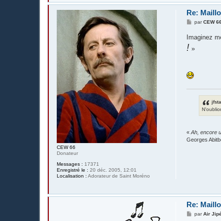
Re: Maillo
M
par
CEW 6
e
s
Imaginez me
s
!
a
»
g
e
jfst
N'oublio
«
Ah, encore u
Georges Abitb
CEW 66
Donateur
Messages :
17371
Enregistré le :
20 déc. 2005, 12:01
Localisation :
Adorateur de Saint Moréno
Re: Maillo
M
par
Air Jip
e