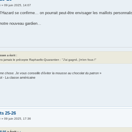
6
»
09 juin 2025, 14:07
e d’Hazard se confirme… on pourrait peut-être envisager les maillots personna
 notre nouveau gardien…
assen a écrit :
ns jamais le précepte Raphaello-Quarantien : "J'ai gagné, j'm'en fous !"
ne chose. Je vous conseille d'éviter la mousse au chocolat du patron
»
ol - La classe américaine
ts 25-26
é
»
09 juin 2025, 17:36
W 66
a écrit :
↑