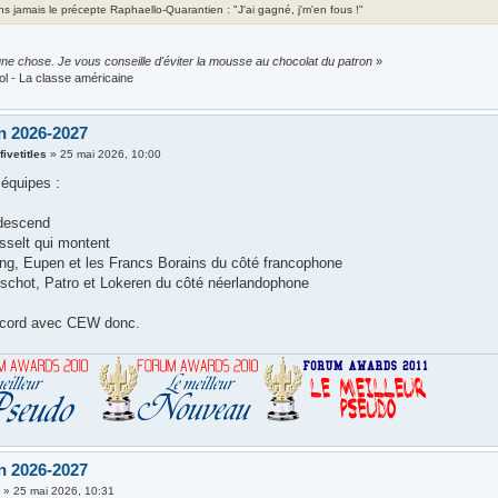
ns jamais le précepte Raphaello-Quarantien : "J'ai gagné, j'm'en fous !"
ne chose. Je vous conseille d'éviter la mousse au chocolat du patron
»
ol - La classe américaine
n 2026-2027
ivetitles
»
25 mai 2026, 10:00
 équipes :
 descend
asselt qui montent
ing, Eupen et les Francs Borains du côté francophone
rschot, Patro et Lokeren du côté néerlandophone
ccord avec CEW donc.
n 2026-2027
i
»
25 mai 2026, 10:31