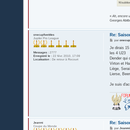
N'oublio
«
Ah, encore u
Georges Abitb
Re: Saiso
onecupfivetitles
Jupiler Pro League
M
par
onecupf
e
s
Je dirais 15
s
Messages :
2777
les 4 U23
a
Enregistré le :
22 févr. 2010, 17:09
g
Dender qui
Localisation :
De retour à Rocourt
e
Virton et H
Liège, Sera
Lierse, Bee
Je suis d'a
Re: Saiso
Jeanmi
Coupe du Monde
M
par
Jeanm