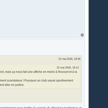
H
a
u
t
22 mai 2026, 18:56
22 mai 2026, 18:12
ent, mais ça nous fait une affiche en moins à Rocourt et à la
lement scandaleux ! Pourquoi un club sauvé sportivement
nt aller en justice.
championnat pour mettre le copain du directeur technique et