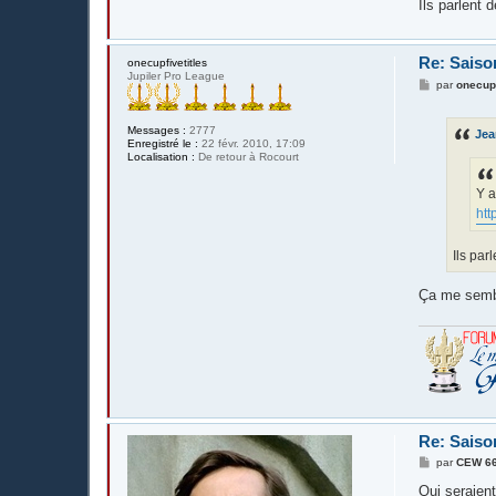
Ils parlent d
Re: Saiso
onecupfivetitles
Jupiler Pro League
M
par
onecupf
e
s
s
Messages :
2777
Je
a
Enregistré le :
22 févr. 2010, 17:09
g
Localisation :
De retour à Rocourt
e
Y a
htt
Ils par
Ça me sembl
Re: Saiso
M
par
CEW 6
e
s
Qui seraien