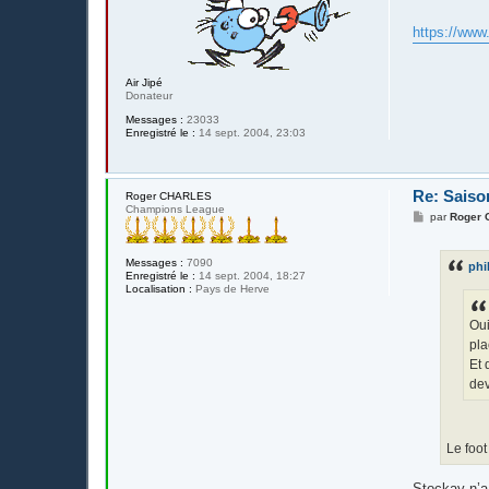
g
e
https://www
Air Jipé
Donateur
Messages :
23033
Enregistré le :
14 sept. 2004, 23:03
Re: Saiso
Roger CHARLES
Champions League
M
par
Roger
e
s
s
Messages :
7090
phil
a
Enregistré le :
14 sept. 2004, 18:27
g
Localisation :
Pays de Herve
e
Oui
pla
Et 
dev
Le foot
Stockay n’a