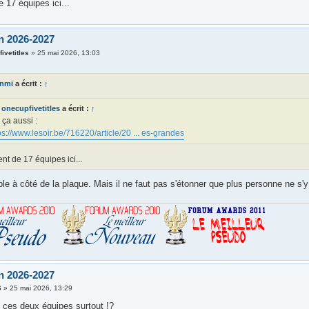
e 17 équipes ici...
n 2026-2027
ivetitles
»
25 mai 2026, 13:03
anmi
a écrit :
↑
onecupfivetitles
a écrit :
↑
 ça aussi :
ps://www.lesoir.be/716220/article/20 ... es-grandes
lent de 17 équipes ici...
e à côté de la plaque. Mais il ne faut pas s'étonner que plus personne ne s'y
n 2026-2027
6
»
25 mai 2026, 13:29
t ces deux équipes surtout !?