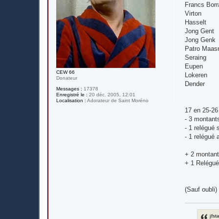
Francs Borr
Virton
Hasselt
Jong Gent
Jong Genk
Patro Maas
Seraing
Eupen
CEW 66
Lokeren
Donateur
Dender
Messages :
17378
Enregistré le :
20 déc. 2005, 12:01
Localisation :
Adorateur de Saint Moréno
17 en 25-26
- 3 montant
- 1 relégué s
- 1 relégué 
+ 2 montan
+ 1 Relégu
(Sauf oubli)
jfst