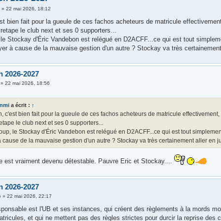
i
»
22 mai 2026, 18:12
st bien fait pour la gueule de ces fachos acheteurs de matricule effectivemen
retape le club next et ses 0 supporters...
 le Stockay d'Éric Vandebon est relégué en D2ACFF...ce qui est tout simple
ayer à cause de la mauvaise gestion d'un autre ? Stockay va très certainement 
n 2026-2027
»
22 mai 2026, 18:56
anmi
a écrit :
↑
, c'est bien fait pour la gueule de ces fachos acheteurs de matricule effectivement,
etape le club next et ses 0 supporters...
oup, le Stockay d'Éric Vandebon est relégué en D2ACFF...ce qui est tout simplemen
 cause de la mauvaise gestion d'un autre ? Stockay va très certainement aller en ju
ge est vraiment devenu détestable. Pauvre Eric et Stockay....
n 2026-2027
é
»
22 mai 2026, 22:17
ponsable est l'UB et ses instances, qui créent des règlements à la mords moi 
tricules, et qui ne mettent pas des règles strictes pour durcir la reprise des 