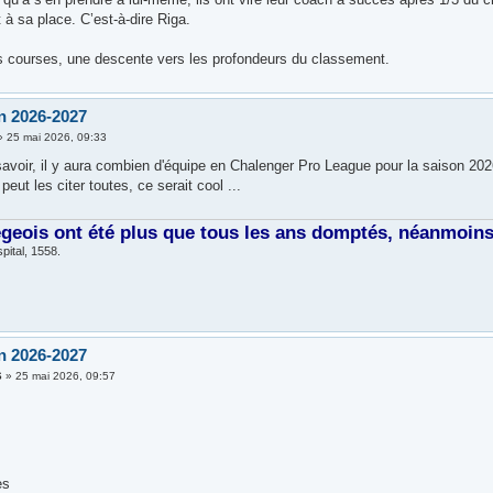
 à sa place. C’est-à-dire Riga.
s courses, une descente vers les profondeurs du classement.
n 2026-2027
»
25 mai 2026, 09:33
savoir, il y aura combien d'équipe en Chalenger Pro League pour la saison 202
peut les citer toutes, ce serait cool ...
égeois ont été plus que tous les ans domptés, néanmoins, 
pital, 1558.
n 2026-2027
6
»
25 mai 2026, 09:57
es