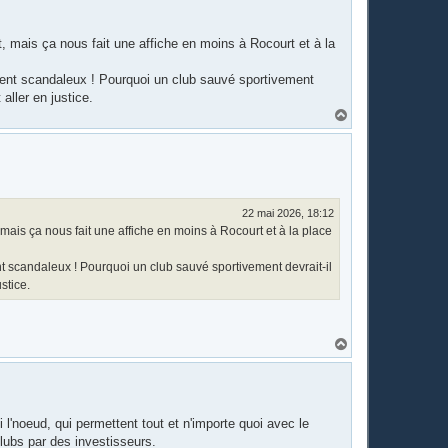
t, mais ça nous fait une affiche en moins à Rocourt et à la
ment scandaleux ! Pourquoi un club sauvé sportivement
aller en justice.
H
a
u
t
22 mai 2026, 18:12
 mais ça nous fait une affiche en moins à Rocourt et à la place
t scandaleux ! Pourquoi un club sauvé sportivement devrait-il
stice.
H
a
u
t
l'noeud, qui permettent tout et n'importe quoi avec le
clubs par des investisseurs.