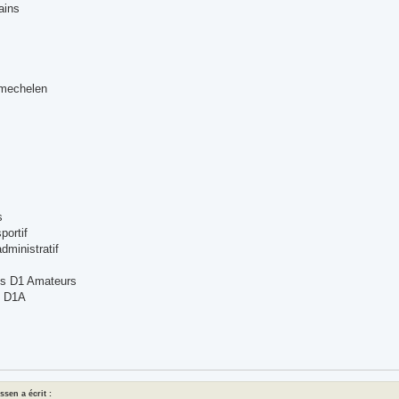
ains
mechelen
s
portif
administratif
ts D1 Amateurs
é D1A
assen a écrit :