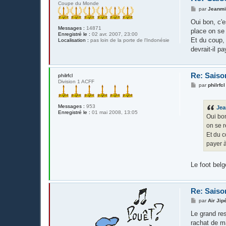
Coupe du Monde
M
par
Jeanm
e
s
Oui bon, c'e
s
Messages :
14871
place on se 
a
Enregistré le :
02 avr. 2007, 23:00
g
Et du coup,
Localisation :
pas loin de la porte de l'Indonésie
e
devrait-il p
Re: Saiso
philrfcl
Division 1 ACFF
M
par
philrfcl
e
s
s
Messages :
953
Je
a
Enregistré le :
01 mai 2008, 13:05
g
Oui bon
e
on se r
Et du c
payer à
Le foot bel
Re: Saiso
M
par
Air Jip
e
s
Le grand res
s
rachat de ma
a