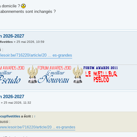
 domicile ?
fs abonnements sont inchangés ?
n 2026-2027
ivetitles
»
25 mai 2026, 10:59
 :
lesoir.be/716220/article/20 ... es-grandes
n 2026-2027
i
»
25 mai 2026, 11:32
cupfivetitles
a écrit :
↑
aussi :
/www.lesoir.be/716220/article/20 ... es-grandes