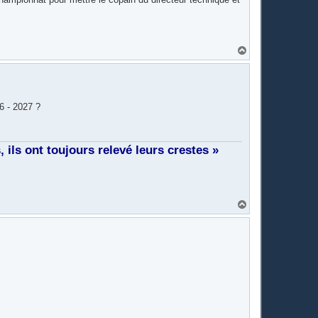
H
a
u
t
6 - 2027 ?
ils ont toujours relevé leurs crestes »
H
a
u
t