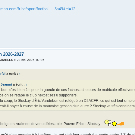
.msn.com/fr-be/sport/footbal ... 3a49&ei=12
n 2026-2027
 CHARLES
»
23 mai 2026, 07:36
rfcl
a écrit :
↑
Jeanmi
a écrit :
↑
 bon, c'est bien fait pour la gueule de ces fachos acheteurs de matricule effectivem
ce on se retape le club next et ses 0 supporters...
du coup, le Stockay d'Éric Vandebon est relégué en D2ACFF...ce qui est tout simp
rait-il payer à cause de la mauvaise gestion d'un autre ? Stockay va très certaineme
 belge est vraiment devenu détestable. Pauvre Eric et Stockay....
 qu’à s’en prendre à lui-même, ils ont viré leur coach à succès après 1/3 du 