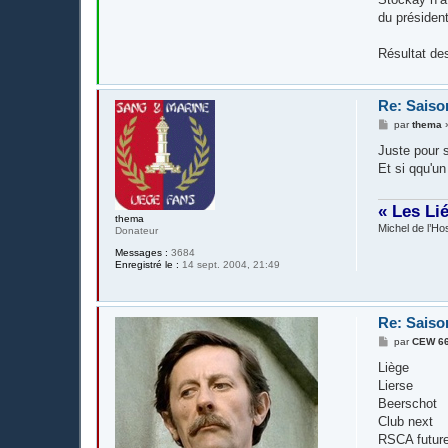
du président
Résultat de
Re: Saiso
M
par
thema
e
s
Juste pour 
s
Et si qqu'un 
a
g
e
« Les Li
thema
Michel de l’Hos
Donateur
Messages :
3684
Enregistré le :
14 sept. 2004, 21:49
Re: Saiso
M
par
CEW 6
e
s
Liège
s
Lierse
a
g
Beerschot
e
Club next
RSCA futur