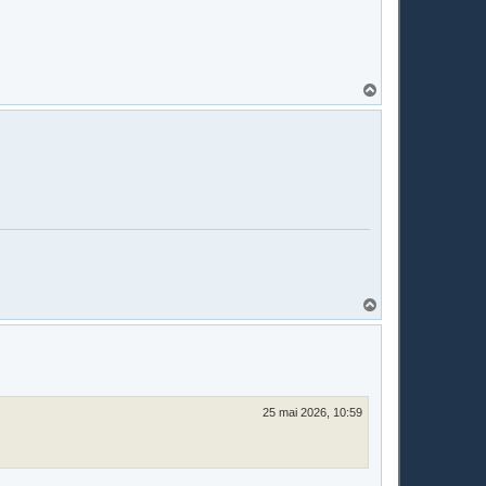
H
a
u
t
H
a
u
t
25 mai 2026, 10:59