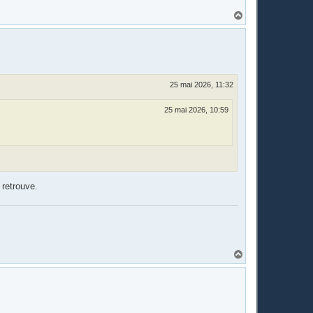
H
a
u
t
25 mai 2026, 11:32
25 mai 2026, 10:59
 retrouve.
H
a
u
t