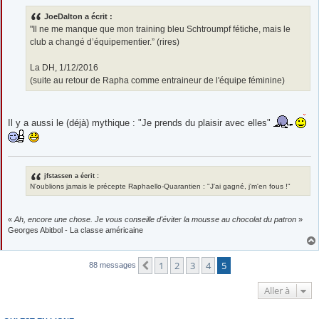
s
s
JoeDalton a écrit :
a
g
"Il ne me manque que mon training bleu Schtroumpf fétiche, mais le
e
club a changé d’équipementier.” (rires)
La DH, 1/12/2016
(suite au retour de Rapha comme entraineur de l'équipe féminine)
Il y a aussi le (déjà) mythique : "Je prends du plaisir avec elles"
jfstassen a écrit :
N'oublions jamais le précepte Raphaello-Quarantien : "J'ai gagné, j'm'en fous !"
«
Ah, encore une chose. Je vous conseille d'éviter la mousse au chocolat du patron
»
Georges Abitbol - La classe américaine
1
2
3
4
5
Précédente
88 messages
Aller à