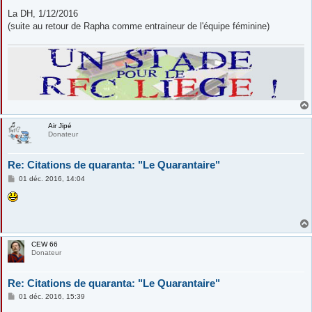
e
La DH, 1/12/2016
(suite au retour de Rapha comme entraineur de l'équipe féminine)
Air Jipé
Donateur
Re: Citations de quaranta: "Le Quarantaire"
M
01 déc. 2016, 14:04
e
s
s
a
g
e
CEW 66
Donateur
Re: Citations de quaranta: "Le Quarantaire"
M
01 déc. 2016, 15:39
e