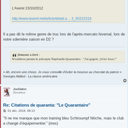
L'Avenir 23/10/2012
http://www.lavenir.net/article/detail.a ... 3_00222319
Il a pas dit le même genre de truc lors de l'après-mercato hivernal, lors de
notre sdernière saison en D2 ?
jfstassen a écrit :
N'oublions jamais le précepte Raphaello-Quarantien : "J'ai gagné, j'm'en fous !"
«
Ah, encore une chose. Je vous conseille d'éviter la mousse au chocolat du patron
»
Georges Abitbol - La classe américaine
JoeDalton
Donateur
Re: Citations de quaranta: "Le Quarantaire"
M
01 déc. 2016, 08:13
e
s
"Il ne me manque que mon training bleu Schtroumpf fétiche, mais le club
s
a changé d’équipementier.” (rires)
a
g