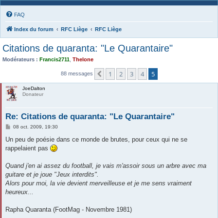
FAQ
Index du forum
RFC Liège
RFC Liège
Citations de quaranta: "Le Quarantaire"
Modérateurs :
Francis2711
,
Thelone
1
2
3
4
5
Précédente
88 messages
JoeDalton
Donateur
Re: Citations de quaranta: "Le Quarantaire"
M
08 oct. 2009, 19:30
e
s
Un peu de poésie dans ce monde de brutes, pour ceux qui ne se
s
rappelaient pas
a
g
e
Quand j'en ai assez du football, je vais m'assoir sous un arbre avec ma
guitare et je joue "Jeux interdits".
Alors pour moi, la vie devient merveilleuse et je me sens vraiment
heureux...
Rapha Quaranta (FootMag - Novembre 1981)