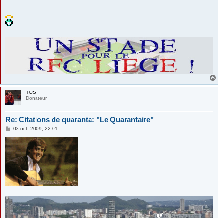
TOS
Donateur
Re: Citations de quaranta: "Le Quarantaire"
M
08 oct. 2009, 22:01
e
s
s
a
g
e