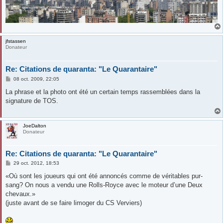
jfstassen
Donateur
Re: Citations de quaranta: "Le Quarantaire"
M
08 oct. 2009, 22:05
e
s
La phrase et la photo ont été un certain temps rassemblées dans la
s
signature de TOS.
a
g
e
JoeDalton
Donateur
Re: Citations de quaranta: "Le Quarantaire"
M
29 oct. 2012, 18:53
e
s
«Où sont les joueurs qui ont été annoncés comme de véritables pur-
s
sang? On nous a vendu une Rolls-Royce avec le moteur d’une Deux
a
g
chevaux.»
e
(juste avant de se faire limoger du CS Verviers)