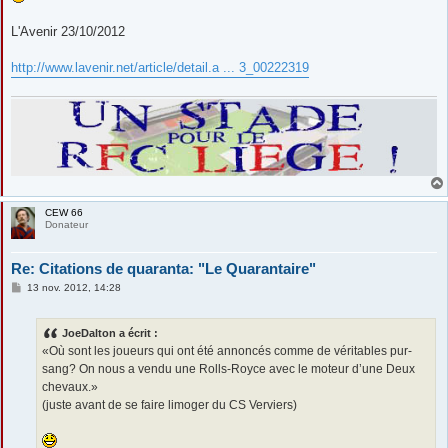
L'Avenir 23/10/2012
http://www.lavenir.net/article/detail.a ... 3_00222319
CEW 66
Donateur
Re: Citations de quaranta: "Le Quarantaire"
M
13 nov. 2012, 14:28
e
s
s
JoeDalton a écrit :
a
g
«Où sont les joueurs qui ont été annoncés comme de véritables pur-
e
sang? On nous a vendu une Rolls-Royce avec le moteur d’une Deux
chevaux.»
(juste avant de se faire limoger du CS Verviers)