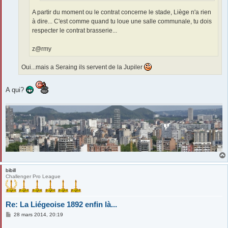
A partir du moment ou le contrat concerne le stade, Liège n'a rien
à dire... C'est comme quand tu loue une salle communale, tu dois
respecter le contrat brasserie...
z@rmy
Oui...mais a Seraing ils servent de la Jupiler
A qui?
bibill
Challenger Pro League
Re: La Liégeoise 1892 enfin là...
M
28 mars 2014, 20:19
e
s