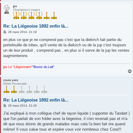
jps
Champions League
Re: La Liégeoise 1892 enfin là...
M
28 mars 2014, 21:19
e
s
en plus ce que je ne comprend pas c'est que la diekirch fait partie du
s
portefeuille de inbev, qu'il vente de la diekirch ou de la jup c'est toujours
a
g
un de leur produit , comprend pas , en plus si il serve de la jup les ventes
e
augmenterons
jps Le "Liègionnaire"
"Buvez du Lait"
coura yves
2ème Provinciale
Re: La Liégeoise 1892 enfin là...
M
28 mars 2014, 21:26
e
s
J'ai expliqué à mon collègue chef de rayon liquide ( supporter du Tandart )
s
que l'on parlait de son folder avec la liégeoise, il n'en revenait pas et m'a
a
g
dit que nous étions de grands malades mais cela l'a bien fait rire quand
e
même! Il vous salue tous et espère vous voir nombreux chez Cora!!!