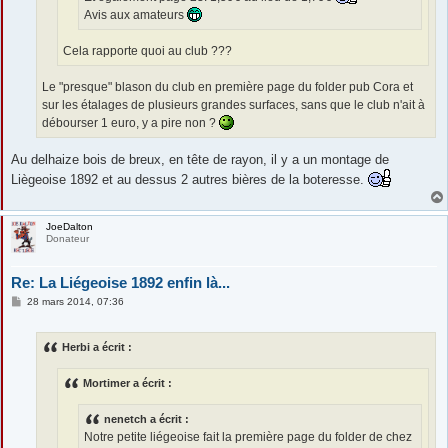
Avis aux amateurs
Cela rapporte quoi au club ???
Le "presque" blason du club en première page du folder pub Cora et
sur les étalages de plusieurs grandes surfaces, sans que le club n'ait à
débourser 1 euro, y a pire non ?
Au delhaize bois de breux, en tête de rayon, il y a un montage de
Liègeoise 1892 et au dessus 2 autres bières de la boteresse.
JoeDalton
Donateur
Re: La Liégeoise 1892 enfin là...
M
28 mars 2014, 07:36
e
s
s
Herbi a écrit :
a
g
e
Mortimer a écrit :
nenetch a écrit :
Notre petite liégeoise fait la première page du folder de chez