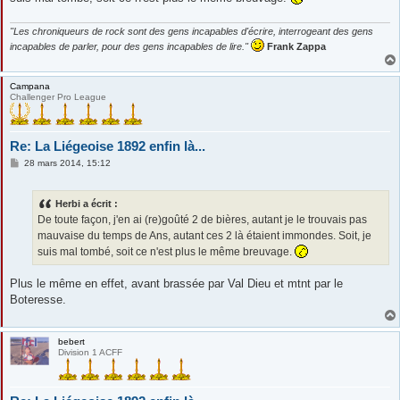
e
"Les chroniqueurs de rock sont des gens incapables d'écrire, interrogeant des gens
incapables de parler, pour des gens incapables de lire."
Frank Zappa
Campana
Challenger Pro League
Re: La Liégeoise 1892 enfin là...
M
28 mars 2014, 15:12
e
s
s
Herbi a écrit :
a
g
De toute façon, j'en ai (re)goûté 2 de bières, autant je le trouvais pas
e
mauvaise du temps de Ans, autant ces 2 là étaient immondes. Soit, je
suis mal tombé, soit ce n'est plus le même breuvage.
Plus le même en effet, avant brassée par Val Dieu et mtnt par le
Boteresse.
bebert
Division 1 ACFF