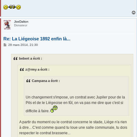
JoeDalton
Donateur
Re: La Liégeoise 1892 enfin là...
M
28 mars 2014, 21:30
e
s
s
bebert a écrit :
a
g
e
z@rmy a écrit :
Campana a écrit :
Un changement s'impose, un contrat avec Jupiler pour de la
Pils et de le Liègeoise en fût, on va pas me dire que c'est si
difficile à faire.
A partir du moment ou le contrat concerne le stade, Liège n'a rien
à dire... C'est comme quand tu loue une salle communale, tu dois
respecter le contrat brasserie...