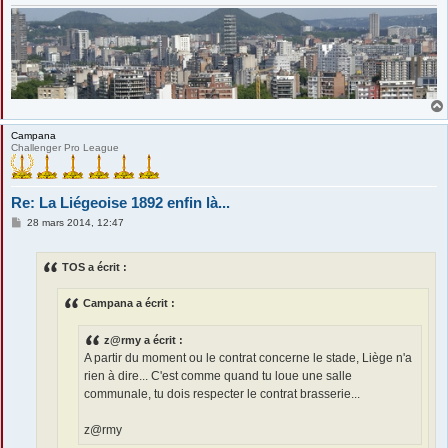
Campana
Challenger Pro League
Re: La Liégeoise 1892 enfin là...
M
28 mars 2014, 12:47
e
s
s
TOS a écrit :
a
g
e
Campana a écrit :
z@rmy a écrit :
A partir du moment ou le contrat concerne le stade, Liège n'a
rien à dire... C'est comme quand tu loue une salle
communale, tu dois respecter le contrat brasserie...
z@rmy