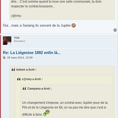
dire... C'est comme quand tu loue une salle communale, tu dois
respecter le contrat brasserie...
z@rmy
Oui...mais a Seraing ils servent de la Jupiler
TOS
Donateur
Re: La Liégeoise 1892 enfin là...
M
28 mars 2014, 15:59
e
s
s
bebert a écrit :
a
g
e
z@rmy a écrit :
Campana a écrit :
Un changement s'impose, un contrat avec Jupiler pour de la
Pils et de le Liègeoise en fût, on va pas me dire que c'est si
difficile à faire.