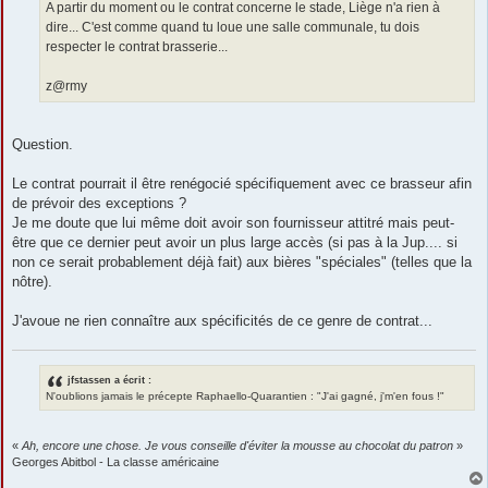
A partir du moment ou le contrat concerne le stade, Liège n'a rien à
dire... C'est comme quand tu loue une salle communale, tu dois
respecter le contrat brasserie...
z@rmy
Question.
Le contrat pourrait il être renégocié spécifiquement avec ce brasseur afin
de prévoir des exceptions ?
Je me doute que lui même doit avoir son fournisseur attitré mais peut-
être que ce dernier peut avoir un plus large accès (si pas à la Jup.... si
non ce serait probablement déjà fait) aux bières "spéciales" (telles que la
nôtre).
J'avoue ne rien connaître aux spécificités de ce genre de contrat...
jfstassen a écrit :
N'oublions jamais le précepte Raphaello-Quarantien : "J'ai gagné, j'm'en fous !"
«
Ah, encore une chose. Je vous conseille d'éviter la mousse au chocolat du patron
»
Georges Abitbol - La classe américaine