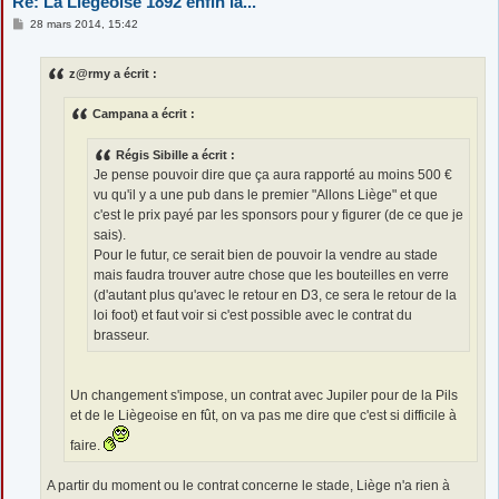
Re: La Liégeoise 1892 enfin là...
M
28 mars 2014, 15:42
e
s
s
z@rmy a écrit :
a
g
e
Campana a écrit :
Régis Sibille a écrit :
Je pense pouvoir dire que ça aura rapporté au moins 500 €
vu qu'il y a une pub dans le premier "Allons Liège" et que
c'est le prix payé par les sponsors pour y figurer (de ce que je
sais).
Pour le futur, ce serait bien de pouvoir la vendre au stade
mais faudra trouver autre chose que les bouteilles en verre
(d'autant plus qu'avec le retour en D3, ce sera le retour de la
loi foot) et faut voir si c'est possible avec le contrat du
brasseur.
Un changement s'impose, un contrat avec Jupiler pour de la Pils
et de le Liègeoise en fût, on va pas me dire que c'est si difficile à
faire.
A partir du moment ou le contrat concerne le stade, Liège n'a rien à