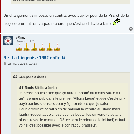
Un changement s'impose, un contrat avec Jupiler pour de la Pils et de le
Liègeoise en fût, on va pas me dire que c'est si difficile à faire.
z@rmy
Division 1 ACFF
Re: La Liégeoise 1892 enfin là...
M
28 mars 2014, 10:13
e
s
s
Campana a écrit :
a
g
e
Régis Sibille a écrit :
Je pense pouvoir dire que ça aura rapporté au moins 500 € vu
qu'il y a une pub dans le premier "Allons Liège" et que c'est le prix
payé par les sponsors pour y figurer (de ce que je sais).
Pour le futur, ce serait bien de pouvoir la vendre au stade mais
faudra trouver autre chose que les bouteilles en verre (d'autant
plus qu'avec le retour en D3, ce sera le retour de la loi foot) et faut
voir si c'est possible avec le contrat du brasseur.