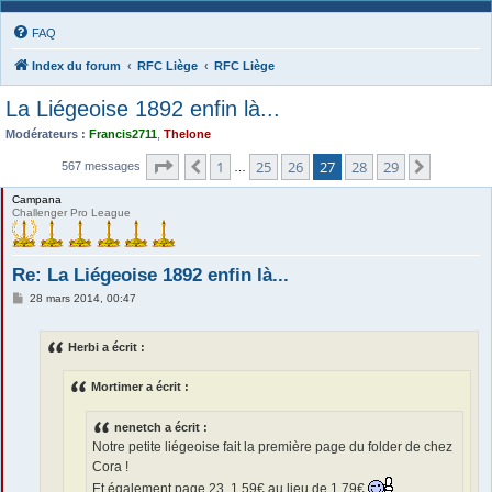
FAQ
Index du forum
RFC Liège
RFC Liège
La Liégeoise 1892 enfin là...
Modérateurs :
Francis2711
,
Thelone
Page
27
sur
29
1
25
26
27
28
29
Précédente
Suivante
567 messages
…
Campana
Challenger Pro League
Re: La Liégeoise 1892 enfin là...
M
28 mars 2014, 00:47
e
s
s
Herbi a écrit :
a
g
e
Mortimer a écrit :
nenetch a écrit :
Notre petite liégeoise fait la première page du folder de chez
Cora !
Et également page 23. 1,59€ au lieu de 1,79€