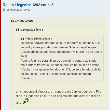
Re: La Liégeoise 1892 enfin là...
M
28 mars 2014, 20:52
e
s
s
z@rmy a écrit :
a
g
e
Campana a écrit :
Régis Sibille a écrit :
Je pense pouvoir dire que ça aura rapporté au moins 500 €
vu qu'il y a une pub dans le premier "Allons Liège" et que
c'est le prix payé par les sponsors pour y figurer (de ce que je
sais).
Pour le futur, ce serait bien de pouvoir la vendre au stade
mais faudra trouver autre chose que les bouteilles en verre
(d'autant plus qu'avec le retour en D3, ce sera le retour de la
loi foot) et faut voir si c'est possible avec le contrat du
brasseur.
Un changement s'impose, un contrat avec Jupiler pour de la Pils
et de le Liègeoise en fût, on va pas me dire que c'est si difficile à
faire.