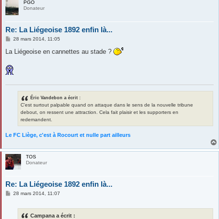
PGO
Donateur
Re: La Liégeoise 1892 enfin là...
M
28 mars 2014, 11:05
e
s
La Liégeoise en cannettes au stade ?
s
a
g
e
Éric Vandebon a écrit :
C'est surtout palpable quand on attaque dans le sens de la nouvelle tribune
debout, on ressent une attraction. Cela fait plaisir et les supporters en
redemandent.
Le FC Liège, c'est à Rocourt et nulle part ailleurs
TOS
Donateur
Re: La Liégeoise 1892 enfin là...
M
28 mars 2014, 11:07
e
s
s
Campana a écrit :
a