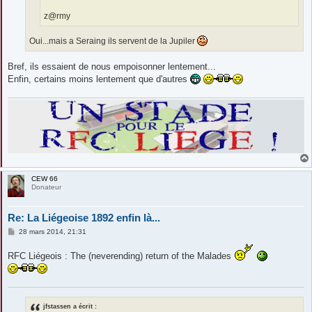
z@rmy
Oui...mais a Seraing ils servent de la Jupiler
Bref, ils essaient de nous empoisonner lentement...
Enfin, certains moins lentement que d'autres
CEW 66
Donateur
Re: La Liégeoise 1892 enfin là...
M
28 mars 2014, 21:31
e
s
RFC Liégeois : The (neverending) return of the Malades
s
a
g
e
jfstassen a écrit :