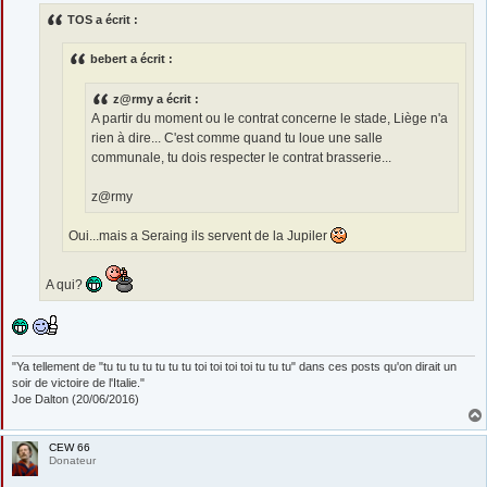
s
TOS a écrit :
a
g
e
bebert a écrit :
z@rmy a écrit :
A partir du moment ou le contrat concerne le stade, Liège n'a
rien à dire... C'est comme quand tu loue une salle
communale, tu dois respecter le contrat brasserie...
z@rmy
Oui...mais a Seraing ils servent de la Jupiler
A qui?
"Ya tellement de "tu tu tu tu tu tu tu toi toi toi toi tu tu tu" dans ces posts qu'on dirait un
soir de victoire de l'Italie."
Joe Dalton (20/06/2016)
CEW 66
Donateur