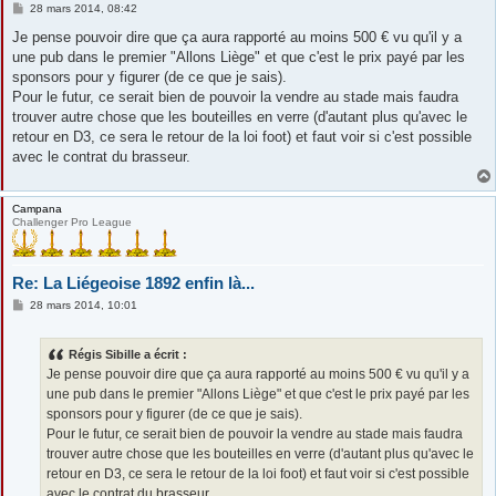
M
28 mars 2014, 08:42
e
s
Je pense pouvoir dire que ça aura rapporté au moins 500 € vu qu'il y a
s
une pub dans le premier "Allons Liège" et que c'est le prix payé par les
a
g
sponsors pour y figurer (de ce que je sais).
e
Pour le futur, ce serait bien de pouvoir la vendre au stade mais faudra
trouver autre chose que les bouteilles en verre (d'autant plus qu'avec le
retour en D3, ce sera le retour de la loi foot) et faut voir si c'est possible
avec le contrat du brasseur.
Campana
Challenger Pro League
Re: La Liégeoise 1892 enfin là...
M
28 mars 2014, 10:01
e
s
s
Régis Sibille a écrit :
a
g
Je pense pouvoir dire que ça aura rapporté au moins 500 € vu qu'il y a
e
une pub dans le premier "Allons Liège" et que c'est le prix payé par les
sponsors pour y figurer (de ce que je sais).
Pour le futur, ce serait bien de pouvoir la vendre au stade mais faudra
trouver autre chose que les bouteilles en verre (d'autant plus qu'avec le
retour en D3, ce sera le retour de la loi foot) et faut voir si c'est possible
avec le contrat du brasseur.