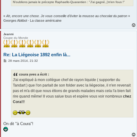
N'oublions jamais le précepte Raphaello-Quarantien : "J'ai gagné, j'm'en fous !"
«
Ah, encore une chose. Je vous conseille d'éviter la mousse au chocolat du patron
»
Georges Abitbol - La classe américaine
Jeanmi
Coupe du Monde
Re: La Liégeoise 1892 enfin là...
M
28 mars 2014, 21:32
e
s
s
coura yves a écrit :
a
g
J'ai expliqué à mon collègue chef de rayon liquide ( supporter du
e
Tandart ) que l'on parlait de son folder avec la liégeoise, il n'en revenait
pas et m'a dit que nous étions de grands malades mais cela l'a bien fait
rire quand même! Il vous salue tous et espère vous voir nombreux
chez
Cora!!
!
On dit "à Coura"!