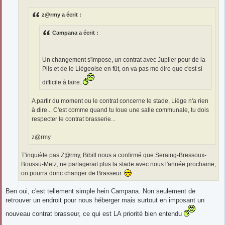
g
e
z@rmy a écrit :
Campana a écrit :
Un changement s'impose, un contrat avec Jupiler pour de la
Pils et de le Liègeoise en fût, on va pas me dire que c'est si
difficile à faire.
A partir du moment ou le contrat concerne le stade, Liège n'a rien
à dire... C'est comme quand tu loue une salle communale, tu dois
respecter le contrat brasserie...
z@rmy
T'inquiète pas Z@rmy, Bibill nous a confirmé que Seraing-Bressoux-
Boussu-Metz, ne partagerait plus la stade avec nous l'année prochaine,
on pourra donc changer de Brasseur.
Ben oui, c'est tellement simple hein Campana. Non seulement de
retrouver un endroit pour nous héberger mais surtout en imposant un
nouveau contrat brasseur, ce qui est LA priorité bien entendu