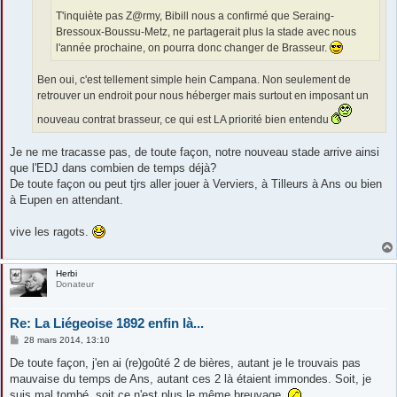
T'inquiète pas Z@rmy, Bibill nous a confirmé que Seraing-
Bressoux-Boussu-Metz, ne partagerait plus la stade avec nous
l'année prochaine, on pourra donc changer de Brasseur.
Ben oui, c'est tellement simple hein Campana. Non seulement de
retrouver un endroit pour nous héberger mais surtout en imposant un
nouveau contrat brasseur, ce qui est LA priorité bien entendu
Je ne me tracasse pas, de toute façon, notre nouveau stade arrive ainsi
que l'EDJ dans combien de temps déjà?
De toute façon ou peut tjrs aller jouer à Verviers, à Tilleurs à Ans ou bien
à Eupen en attendant.
vive les ragots.
Herbi
Donateur
Re: La Liégeoise 1892 enfin là...
M
28 mars 2014, 13:10
e
s
De toute façon, j'en ai (re)goûté 2 de bières, autant je le trouvais pas
s
mauvaise du temps de Ans, autant ces 2 là étaient immondes. Soit, je
a
g
suis mal tombé, soit ce n'est plus le même breuvage.