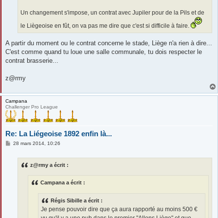
Un changement s'impose, un contrat avec Jupiler pour de la Pils et de
le Liègeoise en fût, on va pas me dire que c'est si difficile à faire.
A partir du moment ou le contrat concerne le stade, Liège n'a rien à dire...
C'est comme quand tu loue une salle communale, tu dois respecter le
contrat brasserie...
z@rmy
Campana
Challenger Pro League
Re: La Liégeoise 1892 enfin là...
M
28 mars 2014, 10:26
e
s
s
z@rmy a écrit :
a
g
e
Campana a écrit :
Régis Sibille a écrit :
Je pense pouvoir dire que ça aura rapporté au moins 500 €
vu qu'il y a une pub dans le premier "Allons Liège" et que