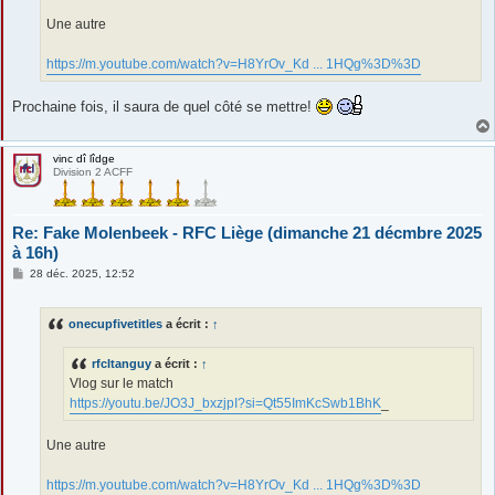
Une autre
https://m.youtube.com/watch?v=H8YrOv_Kd ... 1HQg%3D%3D
Prochaine fois, il saura de quel côté se mettre!
vinc dî lîdge
Division 2 ACFF
Re: Fake Molenbeek - RFC Liège (dimanche 21 décmbre 2025
à 16h)
M
28 déc. 2025, 12:52
e
s
s
onecupfivetitles
a écrit :
↑
a
g
e
rfcltanguy
a écrit :
↑
Vlog sur le match
https://youtu.be/JO3J_bxzjpI?si=Qt55ImKcSwb1BhK
_
Une autre
https://m.youtube.com/watch?v=H8YrOv_Kd ... 1HQg%3D%3D