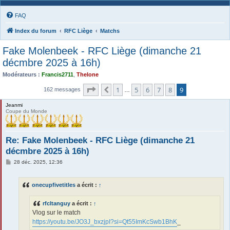
FAQ
Index du forum
RFC Liège
Matchs
Fake Molenbeek - RFC Liège (dimanche 21
décmbre 2025 à 16h)
Modérateurs :
Francis2711
,
Thelone
Page
9
sur
9
1
5
6
7
8
9
Précédente
162 messages
…
Jeanmi
Coupe du Monde
Re: Fake Molenbeek - RFC Liège (dimanche 21
décmbre 2025 à 16h)
M
28 déc. 2025, 12:36
e
s
s
onecupfivetitles
a écrit :
↑
a
g
e
rfcltanguy
a écrit :
↑
Vlog sur le match
https://youtu.be/JO3J_bxzjpI?si=Qt55ImKcSwb1BhK
_