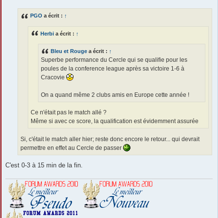
s
s
PGO
a écrit :
↑
a
g
e
Herbi
a écrit :
↑
Bleu et Rouge
a écrit :
↑
Superbe performance du Cercle qui se qualifie pour les
poules de la conference league après sa victoire 1-6 à
Cracovie
On a quand même 2 clubs amis en Europe cette année !
Ce n'était pas le match allé ?
Même si avec ce score, la qualification est évidemment assurée
Si, c'était le match aller hier; reste donc encore le retour... qui devrait
permettre en effet au Cercle de passer
C'est 0-3 à 15 min de la fin.