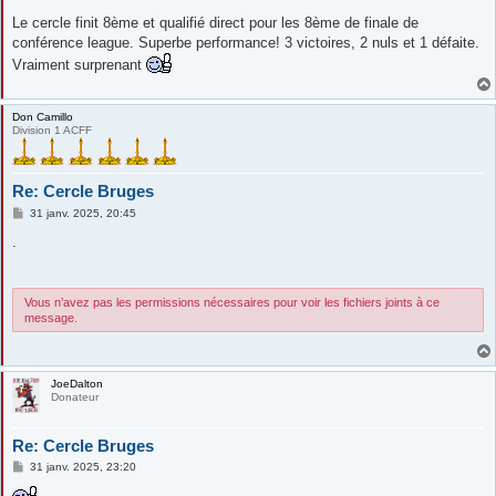
e
s
Le cercle finit 8ème et qualifié direct pour les 8ème de finale de
s
conférence league. Superbe performance! 3 victoires, 2 nuls et 1 défaite.
a
g
Vraiment surprenant
e
Don Camillo
Division 1 ACFF
Re: Cercle Bruges
M
31 janv. 2025, 20:45
e
s
.
s
a
g
e
Vous n’avez pas les permissions nécessaires pour voir les fichiers joints à ce
message.
JoeDalton
Donateur
Re: Cercle Bruges
M
31 janv. 2025, 23:20
e
s