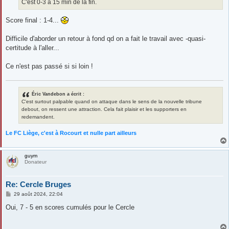
C'est 0-3 à 15 min de la fin.
Score final : 1-4...
Difficile d'aborder un retour à fond qd on a fait le travail avec -quasi-
certitude à l'aller...
Ce n'est pas passé si si loin !
Éric Vandebon a écrit :
C'est surtout palpable quand on attaque dans le sens de la nouvelle tribune
debout, on ressent une attraction. Cela fait plaisir et les supporters en
redemandent.
Le FC Liège, c'est à Rocourt et nulle part ailleurs
guym
Donateur
Re: Cercle Bruges
M
29 août 2024, 22:04
e
s
Oui, 7 - 5 en scores cumulés pour le Cercle
s
a
g