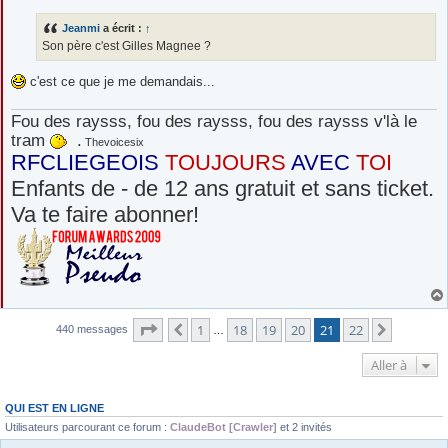
s
s
Jeanmi
a écrit :
↑
a
g
Son père c'est Gilles Magnee ?
e
c'est ce que je me demandais...
Fou des raysss, fou des raysss, fou des raysss v'là le
tram
.
Thevoicesix
RFCLIEGEOIS
TOUJOURS
AVEC
TOI
Enfants de - de 12 ans gratuit et sans ticket.
Va te faire abonner!
Page
21
sur
22
1
18
19
20
21
22
Précédente
Suivante
440 messages
…
Aller à
QUI EST EN LIGNE
Utilisateurs parcourant ce forum :
ClaudeBot [Crawler]
et 2 invités