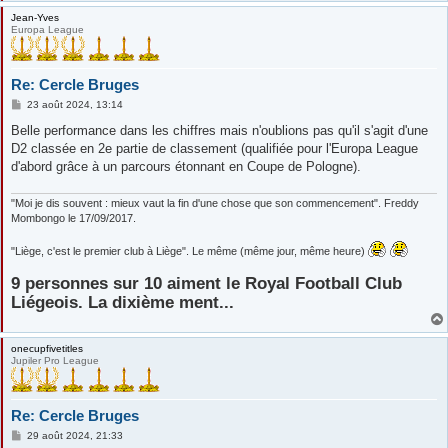
Jean-Yves
Europa League
Re: Cercle Bruges
M
23 août 2024, 13:14
e
s
Belle performance dans les chiffres mais n'oublions pas qu'il s'agit d'une
s
D2 classée en 2e partie de classement (qualifiée pour l'Europa League
a
g
d'abord grâce à un parcours étonnant en Coupe de Pologne).
e
"Moi je dis souvent : mieux vaut la fin d'une chose que son commencement". Freddy
Mombongo le 17/09/2017.
"Liège, c'est le premier club à Liège". Le même (même jour, même heure)
9 personnes sur 10 aiment le Royal Football Club
Liégeois. La dixième ment...
onecupfivetitles
Jupiler Pro League
Re: Cercle Bruges
M
29 août 2024, 21:33
e