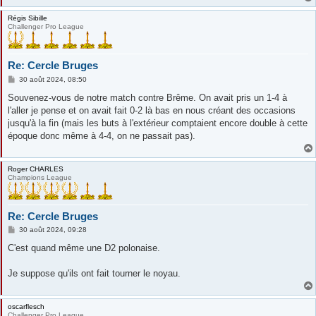
e
Régis Sibille
Challenger Pro League
Re: Cercle Bruges
M
30 août 2024, 08:50
e
s
Souvenez-vous de notre match contre Brême. On avait pris un 1-4 à
s
l'aller je pense et on avait fait 0-2 là bas en nous créant des occasions
a
g
jusqu'à la fin (mais les buts à l'extérieur comptaient encore double à cette
e
époque donc même à 4-4, on ne passait pas).
Roger CHARLES
Champions League
Re: Cercle Bruges
M
30 août 2024, 09:28
e
s
C'est quand même une D2 polonaise.
s
a
g
Je suppose qu'ils ont fait tourner le noyau.
e
oscarflesch
Challenger Pro League