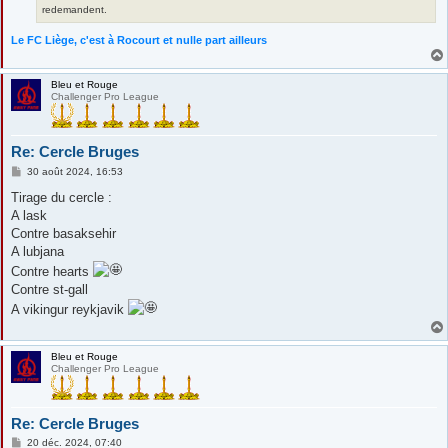
redemandent.
Le FC Liège, c'est à Rocourt et nulle part ailleurs
Bleu et Rouge
Challenger Pro League
Re: Cercle Bruges
M
30 août 2024, 16:53
e
s
Tirage du cercle :
s
A lask
a
g
Contre basaksehir
e
A lubjana
Contre hearts
Contre st-gall
A vikingur reykjavik
Bleu et Rouge
Challenger Pro League
Re: Cercle Bruges
M
20 déc. 2024, 07:40