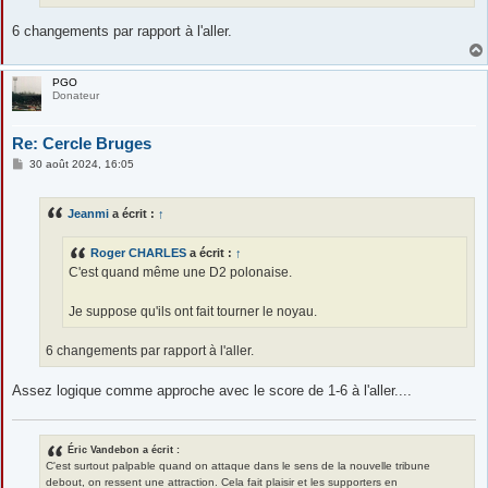
6 changements par rapport à l'aller.
PGO
Donateur
Re: Cercle Bruges
M
30 août 2024, 16:05
e
s
s
Jeanmi
a écrit :
↑
a
g
e
Roger CHARLES
a écrit :
↑
C'est quand même une D2 polonaise.
Je suppose qu'ils ont fait tourner le noyau.
6 changements par rapport à l'aller.
Assez logique comme approche avec le score de 1-6 à l'aller....
Éric Vandebon a écrit :
C'est surtout palpable quand on attaque dans le sens de la nouvelle tribune
debout, on ressent une attraction. Cela fait plaisir et les supporters en