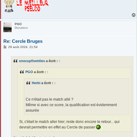
PGO
Donateur
Re: Cercle Bruges
M
29 août 2024, 21:54
e
s
s
onecupfivetitles
a écrit :
↑
a
g
e
PGO
a écrit :
↑
Herbi
a écrit :
↑
Ce n'était pas le match allé ?
Même si avec ce score, la qualification est évidemment
assurée
Si, c'était le match aller hier; reste donc encore le retour... qui
devrait permettre en effet au Cercle de passer