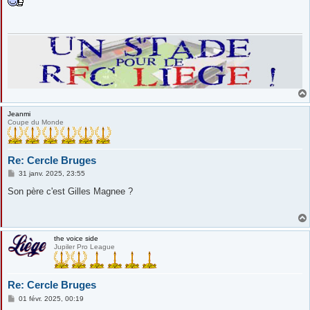
s
a
g
e
Jeanmi
Coupe du Monde
Re: Cercle Bruges
M
31 janv. 2025, 23:55
e
s
Son père c'est Gilles Magnee ?
s
a
g
e
the voice side
Jupiler Pro League
Re: Cercle Bruges
M
01 févr. 2025, 00:19
e