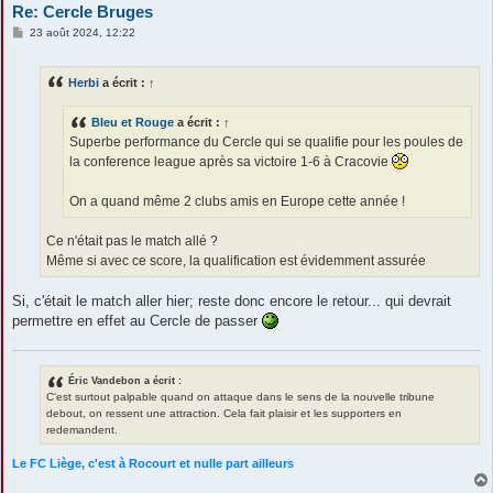
Re: Cercle Bruges
M
23 août 2024, 12:22
e
s
s
Herbi
a écrit :
↑
a
g
e
Bleu et Rouge
a écrit :
↑
Superbe performance du Cercle qui se qualifie pour les poules de
la conference league après sa victoire 1-6 à Cracovie
On a quand même 2 clubs amis en Europe cette année !
Ce n'était pas le match allé ?
Même si avec ce score, la qualification est évidemment assurée
Si, c'était le match aller hier; reste donc encore le retour... qui devrait
permettre en effet au Cercle de passer
Éric Vandebon a écrit :
C'est surtout palpable quand on attaque dans le sens de la nouvelle tribune
debout, on ressent une attraction. Cela fait plaisir et les supporters en
redemandent.
Le FC Liège, c'est à Rocourt et nulle part ailleurs