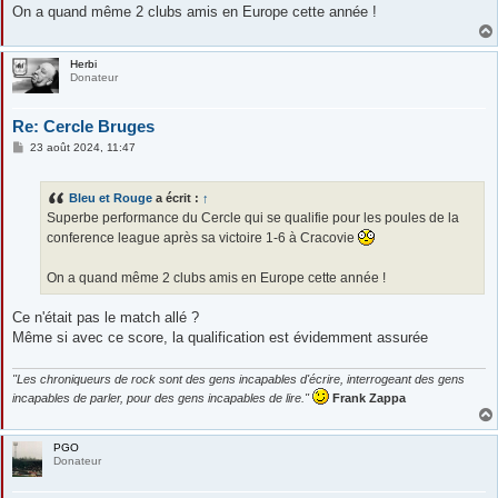
e
On a quand même 2 clubs amis en Europe cette année !
Herbi
Donateur
Re: Cercle Bruges
M
23 août 2024, 11:47
e
s
s
Bleu et Rouge
a écrit :
↑
a
g
Superbe performance du Cercle qui se qualifie pour les poules de la
e
conference league après sa victoire 1-6 à Cracovie
On a quand même 2 clubs amis en Europe cette année !
Ce n'était pas le match allé ?
Même si avec ce score, la qualification est évidemment assurée
"Les chroniqueurs de rock sont des gens incapables d'écrire, interrogeant des gens
incapables de parler, pour des gens incapables de lire."
Frank Zappa
PGO
Donateur