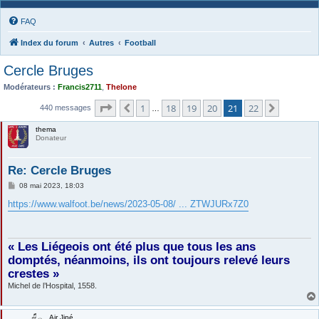
FAQ
Index du forum
Autres
Football
Cercle Bruges
Modérateurs :
Francis2711
,
Thelone
Page
21
sur
22
1
18
19
20
21
22
Précédente
Suivante
440 messages
…
thema
Donateur
Re: Cercle Bruges
M
08 mai 2023, 18:03
e
s
https://www.walfoot.be/news/2023-05-08/ ... ZTWJURx7Z0
s
a
g
e
« Les Liégeois ont été plus que tous les ans
domptés, néanmoins, ils ont toujours relevé leurs
crestes »
Michel de l’Hospital, 1558.
Air Jipé