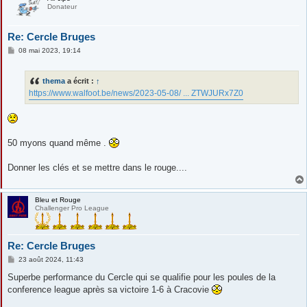
Donateur
Re: Cercle Bruges
M
08 mai 2023, 19:14
e
s
s
thema
a écrit :
↑
a
g
https://www.walfoot.be/news/2023-05-08/ ... ZTWJURx7Z0
e
50 myons quand même .
Donner les clés et se mettre dans le rouge....
Bleu et Rouge
Challenger Pro League
Re: Cercle Bruges
M
23 août 2024, 11:43
e
s
Superbe performance du Cercle qui se qualifie pour les poules de la
s
conference league après sa victoire 1-6 à Cracovie
a
g