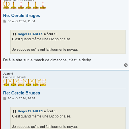
Re: Cercle Bruges
M
30 août 2024, 11:54
e
s
s
Roger CHARLES
a écrit :
↑
a
g
C'est quand même une D2 polonaise.
e
Je suppose qu'ils ont fait tourner le noyau.
Déjà la tête sur le match de dimanche, c'est le derby.
Jeanmi
Coupe du Monde
Re: Cercle Bruges
M
30 août 2024, 16:01
e
s
s
Roger CHARLES
a écrit :
↑
a
g
C'est quand même une D2 polonaise.
e
Je suppose qu'ils ont fait tourner le noyau.