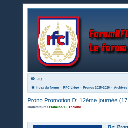
FAQ
Index du forum
RFC Liège
Pronos 2025-2026
Archives
Prono Promotion D: 12ème journée (17
Modérateurs :
Francis2711
,
Thelone
Re: Pron