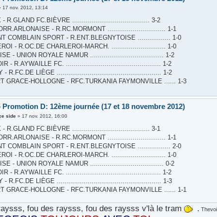
»
17 nov. 2012, 13:14
R.GLAND FC.BIÈVRE ........................................ 3-2
R.ARLONAISE - R.RC.MORMONT .............................. 1-1
 COMBLAIN SPORT - R.ENT.BLEGNYTOISE ................. 1-0
I - R.OC.DE CHARLEROI-MARCH. ............................ 1-0
 - UNION ROYALE NAMUR ...................................... 1-2
 R.AYWAILLE FC. ................................................. 1-2
R.FC.DE LIÈGE ...................................................... 1-2
T GRACE-HOLLOGNE - RFC.TURKANIA FAYMONVILLE ...... 1-3
 Promotion D: 12ème journée (17 et 18 novembre 2012)
ce side
»
17 nov. 2012, 16:00
R.GLAND FC.BIÈVRE ........................................ 3-1
R.ARLONAISE - R.RC.MORMONT .............................. 1-1
 COMBLAIN SPORT - R.ENT.BLEGNYTOISE ................. 2-0
I - R.OC.DE CHARLEROI-MARCH. ............................ 1-0
 - UNION ROYALE NAMUR ...................................... 0-2
 R.AYWAILLE FC. ................................................. 1-2
R.FC.DE LIÈGE ...................................................... 1-3
T GRACE-HOLLOGNE - RFC.TURKANIA FAYMONVILLE ...... 1-1
aysss, fou des raysss, fou des raysss v'là le tram
.
Thevoi