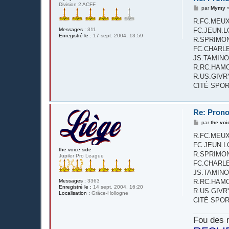
Division 2 ACFF
M
par
Mymy
e
s
R.FC.MEUX - 
s
Messages :
311
FC.JEUN.LOR
a
Enregistré le :
17 sept. 2004, 13:59
g
R.SPRIMONT
e
FC.CHARLERO
JS.TAMINOISE
R.RC.HAMOIR -
R.US.GIVRY - 
CITÉ SPOR
Re: Prono
M
par
the voi
e
s
R.FC.MEUX - 
s
FC.JEUN.LOR
a
the voice side
g
R.SPRIMONT
Jupiler Pro League
e
FC.CHARLERO
JS.TAMINOISE
R.RC.HAMOIR -
Messages :
3363
Enregistré le :
14 sept. 2004, 16:20
R.US.GIVRY - 
Localisation :
Grâce-Hollogne
CITÉ SPOR
Fou des r