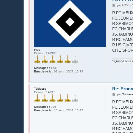
M
par
HSV
»
e
s
R.FC.MEUX - R.
s
FC.JEUN.LOR
a
g
R.SPRIMONT
e
FC.CHARLERO
JS.TAMINOISE
R.RC.HAMOIR -
R.US.GIVRY - 
CITÉ SPOR
HSV
Division 2 ACFF
" Quand on a u
Messages :
478
Enregistré le :
01 sept. 2007, 15:38
Re: Prono
Tobiasse
Division 2 ACFF
M
par
Tobias
e
s
R.FC.MEUX - R
s
Messages :
226
FC.JEUN.LOR
a
Enregistré le :
15 sept. 2004, 15:47
g
R.SPRIMONT
e
FC.CHARLERO
JS.TAMINOISE
R.RC.HAMOIR -