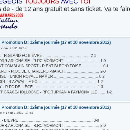
EGEOIS
TOUJOURS
AVEC
TOI
 de - de 12 ans gratuit et sans ticket. Va te fai
 Promotion D: 12ème journée (17 et 18 novembre 2012)
17 nov. 2012, 16:59
R.GLAND FC.BIÈVRE ........................................ 2-1
R.ARLONAISE - R.RC.MORMONT .............................. 1-0
 COMBLAIN SPORT - R.ENT.BLEGNYTOISE ................. 0-1
I - R.OC.DE CHARLEROI-MARCH. ............................ 2-0
 - UNION ROYALE NAMUR ...................................... 0-2
 R.AYWAILLE FC. ................................................. 1-2
R.FC.DE LIÈGE ...................................................... 1-3
T GRACE-HOLLOGNE - RFC.TURKANIA FAYMONVILLE ...... 1-2
 Promotion D: 12ème journée (17 et 18 novembre 2012)
rl
»
17 nov. 2012, 17:44
ÈVRE ............................................................... 3-0
R.ARLONAISE - R.RC.MORMONT .............................. 2-0