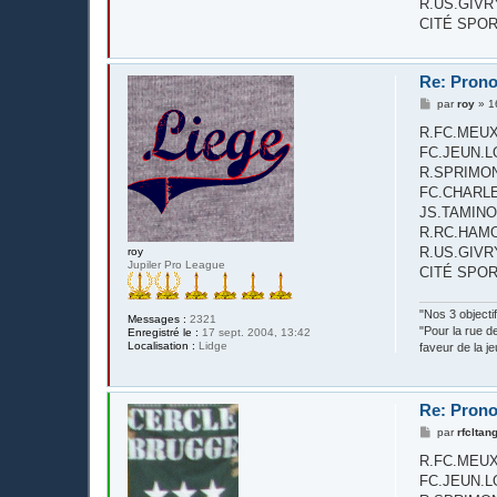
R.US.GIVRY - 
CITÉ SPOR
Re: Prono
M
par
roy
»
1
e
s
R.FC.MEUX - R
s
FC.JEUN.LOR
a
g
R.SPRIMONT
e
FC.CHARLERO
JS.TAMINOISE
R.RC.HAMOIR -
R.US.GIVRY - 
roy
Jupiler Pro League
CITÉ SPOR
"Nos 3 objecti
Messages :
2321
"Pour la rue d
Enregistré le :
17 sept. 2004, 13:42
Localisation :
Lidge
faveur de la j
Re: Prono
M
par
rfcltan
e
s
R.FC.MEUX - R.
s
FC.JEUN.LOR
a