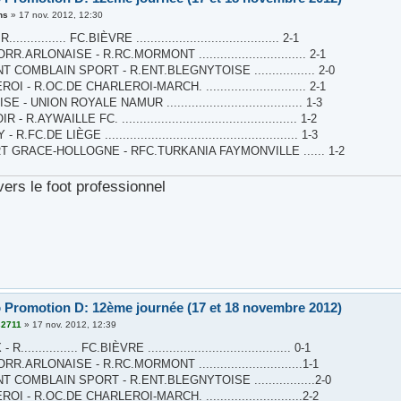
ns
»
17 nov. 2012, 12:30
............. FC.BIÈVRE ........................................ 2-1
R.ARLONAISE - R.RC.MORMONT .............................. 2-1
 COMBLAIN SPORT - R.ENT.BLEGNYTOISE ................. 2-0
I - R.OC.DE CHARLEROI-MARCH. ............................ 2-1
 - UNION ROYALE NAMUR ...................................... 1-3
 R.AYWAILLE FC. ................................................. 1-2
R.FC.DE LIÈGE ...................................................... 1-3
T GRACE-HOLLOGNE - RFC.TURKANIA FAYMONVILLE ...... 1-2
vers le foot professionnel
 Promotion D: 12ème journée (17 et 18 novembre 2012)
s2711
»
17 nov. 2012, 12:39
............... FC.BIÈVRE ........................................ 0-1
R.ARLONAISE - R.RC.MORMONT .............................1-1
 COMBLAIN SPORT - R.ENT.BLEGNYTOISE .................2-0
I - R.OC.DE CHARLEROI-MARCH. ...........................2-2