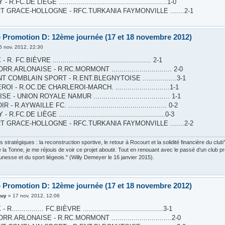
R.FC.DE LIÈGE ......................................................1-0
T GRACE-HOLLOGNE - RFC.TURKANIA FAYMONVILLE .......2-1
 Promotion D: 12ème journée (17 et 18 novembre 2012)
6 nov. 2012, 22:30
. FC.BIÈVRE ................................................. 2-1
R.ARLONAISE - R.RC.MORMONT .............................. 2-0
 COMBLAIN SPORT - R.ENT.BLEGNYTOISE .................3-1
I - R.OC.DE CHARLEROI-MARCH. ...........................1-1
 - UNION ROYALE NAMUR ...................................... 1-1
 R.AYWAILLE FC. ................................................. 0-2
R.FC.DE LIÈGE .....................................................0-3
T GRACE-HOLLOGNE - RFC.TURKANIA FAYMONVILLE .......2-2
fs stratégiques : la reconstruction sportive, le retour à Rocourt et la solidité financière du c
e la Tonne, je me réjouis de voir ce projet aboutir. Tout en renouant avec le passé d’un club pr
eunesse et du sport liégeois." (Willy Demeyer le 16 janvier 2015).
 Promotion D: 12ème journée (17 et 18 novembre 2012)
guy
»
17 nov. 2012, 12:06
............... FC.BIÈVRE ........................................3-1
R.ARLONAISE - R.RC.MORMONT ..............................2-0