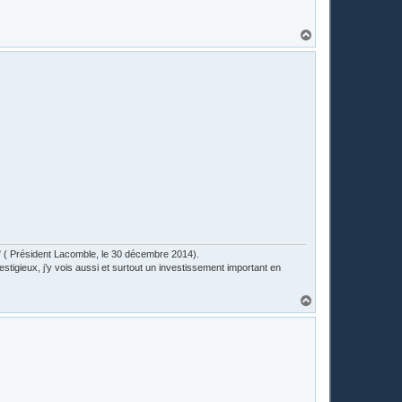
H
a
u
t
lub" ( Président Lacomble, le 30 décembre 2014).
estigieux, j’y vois aussi et surtout un investissement important en
H
a
u
t