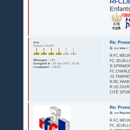
RFCLI
Enfants
Re: Prono
tony
Division 3 ACFF
M
par
tony
»
e
s
R.FC.MEUX - 
s
Messages :
139
FC.JEUN.LOR
a
Enregistré le :
09 mai 2007, 18:36
g
R.SPRIMONT
Localisation :
LIEGE
e
FC.CHARLERO
JS.TAMINOISE
R.RC.HAMOIR -
R.US.GIVRY - 
CITÉ SPOR
Re: Prono
M
par
Raycha
e
s
R.FC.MEUX - BI
s
FC.JEUN.LOR
a
g