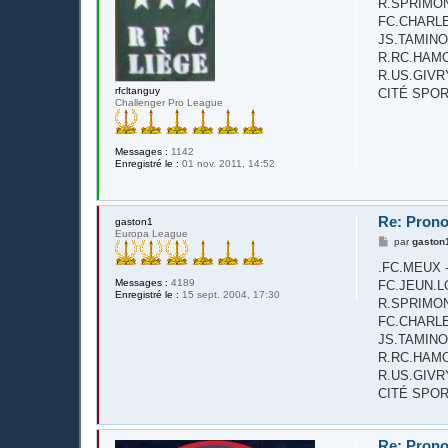
g
R.SPRIMONT
e
FC.CHARLERO
JS.TAMINOISE
R.RC.HAMOIR -
R.US.GIVRY - 
rfcltanguy
CITÉ SPOR
Challenger Pro League
Messages :
1142
Enregistré le :
01 nov. 2011, 14:52
Re: Prono
gaston1
Europa League
M
par
gaston
e
s
.FC.MEUX - R..
s
Messages :
4189
FC.JEUN.LOR
a
Enregistré le :
15 sept. 2004, 17:30
g
R.SPRIMONT
e
FC.CHARLERO
JS.TAMINOISE
R.RC.HAMOIR -
R.US.GIVRY - 
CITÉ SPOR
Re: Prono