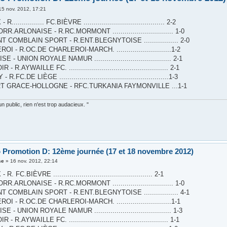
15 nov. 2012, 17:21
............... FC.BIÈVRE ........................................ 2-2
R.ARLONAISE - R.RC.MORMONT .............................. 1-0
 COMBLAIN SPORT - R.ENT.BLEGNYTOISE ................. 2-0
I - R.OC.DE CHARLEROI-MARCH. ...........................1-2
 - UNION ROYALE NAMUR ...................................... 2-1
 R.AYWAILLE FC. ................................................. 2-1
R.FC.DE LIÈGE ......................................................1-3
T GRACE-HOLLOGNE - RFC.TURKANIA FAYMONVILLE ...1-1
n public, rien n'est trop audacieux. "
 Promotion D: 12ème journée (17 et 18 novembre 2012)
se
»
16 nov. 2012, 22:14
. FC.BIÈVRE ................................................. 2-1
R.ARLONAISE - R.RC.MORMONT .............................. 1-0
 COMBLAIN SPORT - R.ENT.BLEGNYTOISE ................. 4-1
I - R.OC.DE CHARLEROI-MARCH. ...........................1-1
 - UNION ROYALE NAMUR ...................................... 1-3
 R.AYWAILLE FC. ................................................. 1-1