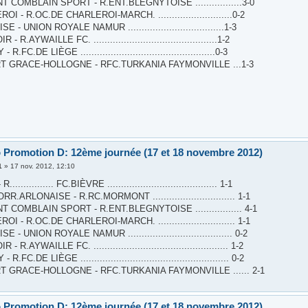
 COMBLAIN SPORT - R.ENT.BLEGNYTOISE .................3-0
I - R.OC.DE CHARLEROI-MARCH. ...........................0-2
 - UNION ROYALE NAMUR ...................................1-3
 R.AYWAILLE FC. .............................................1-2
R.FC.DE LIÈGE .................................................0-3
T GRACE-HOLLOGNE - RFC.TURKANIA FAYMONVILLE ...1-3
 Promotion D: 12ème journée (17 et 18 novembre 2012)
1
»
17 nov. 2012, 12:10
.............. FC.BIÈVRE ........................................ 1-1
R.ARLONAISE - R.RC.MORMONT .............................. 1-1
 COMBLAIN SPORT - R.ENT.BLEGNYTOISE ................. 4-1
I - R.OC.DE CHARLEROI-MARCH. ............................ 1-1
 - UNION ROYALE NAMUR ...................................... 0-2
 R.AYWAILLE FC. ................................................. 1-2
R.FC.DE LIÈGE ...................................................... 0-2
T GRACE-HOLLOGNE - RFC.TURKANIA FAYMONVILLE ...... 2-1
 Promotion D: 12ème journée (17 et 18 novembre 2012)