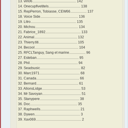
13. vin06................................................... 142
14. Onecupfivetitels..................................... 138
15. RepPerron, Tobiasse, CEW66................... 137
18. Voice Side............................................ 136
19. Litro..................................................... 135
20. Michou.................................................. 134
21. Fabrice_1892......................................... 133
22. Animal.................................................. 132
23. Thierry.titi............................................. 105
24. Becool................................................... 104
25. RFCLTanguy, Sang et marine................... 96
27. Esteban................................................. 95
28. Phil........................................................ 94
29. Seadsusic............................................... 82
30. Marc1971............................................... 68
31. Canada.................................................. 66
32. Bernard................................................. 61
33. AllonsLidge............................................. 53
34. Mr Savoyan............................................. 51
35. Stanypere.............................................. 38
36. Doc....................................................... 35
37. Raphwells.............................................. 21
38. Dywen..................................................... 3
39. Xav069..................................................... 2