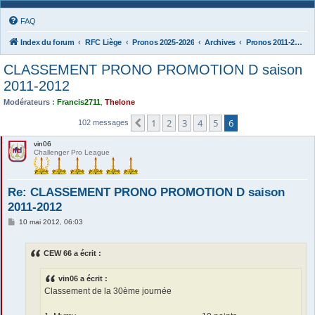
FAQ
Index du forum
RFC Liège
Pronos 2025-2026
Archives
Pronos 2011-2012
CLASSEMENT PRONO PROMOTION D saison
2011-2012
Modérateurs :
Francis2711
,
Thelone
1
2
3
4
5
6
Précédente
102 messages
vin06
Challenger Pro League
Re: CLASSEMENT PRONO PROMOTION D saison
2011-2012
M
10 mai 2012, 06:03
e
s
s
CEW 66 a écrit :
a
g
e
vin06 a écrit :
Classement de la 30ème journée