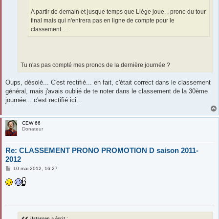
A partir de demain et jusque temps que Liège joue, , prono du tour
final mais qui n'entrera pas en ligne de compte pour le
classement.....
Tu n'as pas compté mes pronos de la dernière journée ?
Oups, désolé... C'est rectifié... en fait, c'était correct dans le classement
général, mais j'avais oublié de te noter dans le classement de la 30ème
journée... c'est rectifié ici...
CEW 66
Donateur
Re: CLASSEMENT PRONO PROMOTION D saison 2011-
2012
M
10 mai 2012, 16:27
e
s
s
a
g
e
jfstassen a écrit :