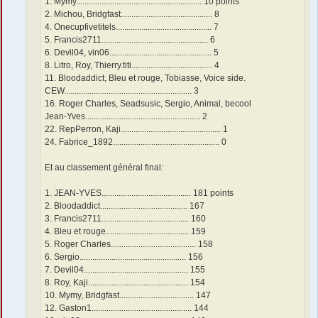
1. Mymy........................................................... 10 points
2. Michou, Bridgfast........................................... 8
4. Onecupfivetitels............................................. 7
5. Francis2711.................................................. 6
6. Devil04, vin06................................................ 5
8. Litro, Roy, Thierry.titi...................................... 4
11. Bloodaddict, Bleu et rouge, Tobiasse, Voice side.
CEW............................................................ 3
16. Roger Charles, Seadsusic, Sergio, Animal, becool
Jean-Yves...................................................... 2
22. RepPerron, Kaji............................................... 1
24. Fabrice_1892.................................................. 0
Et au classement général final:
1. JEAN-YVES.......................................... 181 points
2. Bloodaddict......................................... 167
3. Francis2711......................................... 160
4. Bleu et rouge....................................... 159
5. Roger Charles........................................ 158
6. Sergio.................................................. 156
7. Devil04................................................. 155
8. Roy, Kaji............................................... 154
10. Mymy, Bridgfast................................... 147
12. Gaston1............................................... 144