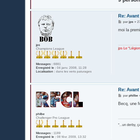
Re: Avant
M
par
jps
»
2
e
s
moi la premi
s
a
g
e
jps
jps Le "Liègio
Champions League
Messages :
6881
Enregistré le :
04 janv. 2008, 11:28
Localisation :
dans les verts paturages
Re: Avant
M
par
philbe
e
s
Becq, une f
s
a
philbe
g
Challenger Pro League
e
"...un derby, 
Messages :
1189
Enregistré le :
08 févr. 2009, 13:32