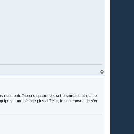
H
a
u
t
s nous entraînerons quatre fois cette semaine et quatre
uipe vit une période plus difficile, le seul moyen de s’en