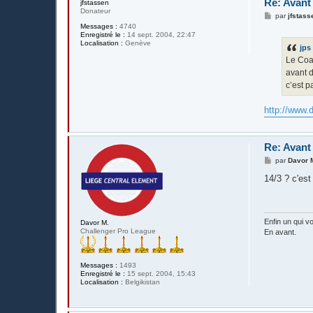
Re: Avant
jfstassen
Donateur
M
par
jfstass
e
Messages :
4740
s
Enregistré le :
14 sept. 2004, 22:47
s
Localisation :
Genève
jps
a
g
Le Coac
e
avant d
c’est p
http://www.d
Re: Avant
M
par
Davor 
e
s
14/3 ? c'est
s
a
g
e
Enfin un qui vo
Davor M.
Challenger Pro League
En avant.
Messages :
1493
Enregistré le :
15 sept. 2004, 15:43
Localisation :
Belgikistan