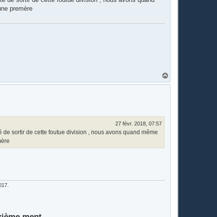
 une premère
H
a
u
t
27 févr. 2018, 07:57
lté de sortir de cette foutue division , nous avons quand même
mère
017.
xième ment...