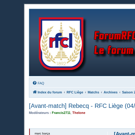
FAQ
Index du forum
RFC Liège
Matchs
Archives
Saison 
[Avant-match] Rebecq - RFC Liège (04
Modérateurs :
Francis2711
,
Thelone
[Avant-m
marc barça