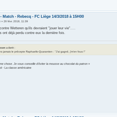
 - Match - Rebecq - FC Liège 14/3/2018 à 15H00
6
»
26 févr. 2018, 11:39
contre Wetteren qu'ils devraient "jouer leur vie".....
s ont déjà perdu contre eux la dernière fois.
assen a écrit :
ns jamais le précepte Raphaello-Quarantien : "J'ai gagné, j'm'en fous !"
ne chose. Je vous conseille d'éviter la mousse au chocolat du patron
»
ol - La classe américaine