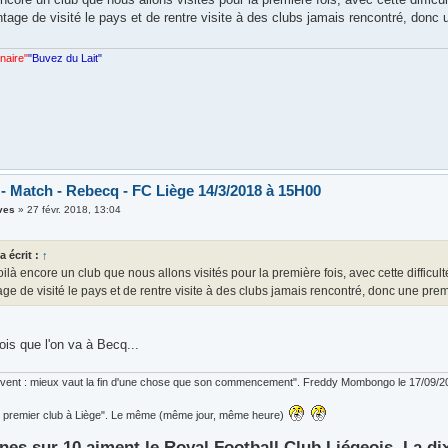
tage de visité le pays et de rentre visite à des clubs jamais rencontré, donc
nnaire"
"Buvez du Lait"
 - Match - Rebecq - FC Liège 14/3/2018 à 15H00
ves
»
27 févr. 2018, 13:04
a écrit :
↑
ilà encore un club que nous allons visités pour la première fois, avec cette difficu
age de visité le pays et de rentre visite à des clubs jamais rencontré, donc une pre
fois que l'on va à Becq...
ouvent : mieux vaut la fin d'une chose que son commencement". Freddy Mombongo le 17/09/2
 le premier club à Liège". Le même (même jour, même heure)
nes sur 10 aiment le Royal Football Club Liégeois. La di