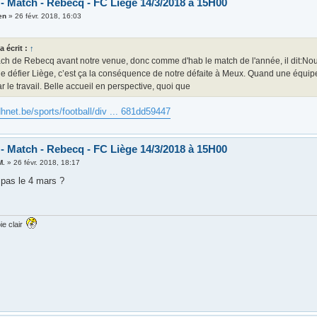
 - Match - Rebecq - FC Liège 14/3/2018 à 15H00
en
»
26 févr. 2018, 16:03
a écrit :
↑
h de Rebecq avant notre venue, donc comme d'hab le match de l'année, il dit:Nous
e défier Liège, c’est ça la conséquence de notre défaite à Meux. Quand une équipe vi
ar le travail. Belle accueil en perspective, quoi que
hnet.be/sports/football/div ... 681dd59447
 - Match - Rebecq - FC Liège 14/3/2018 à 15H00
M.
»
26 févr. 2018, 18:17
 pas le 4 mars ?
ie clair