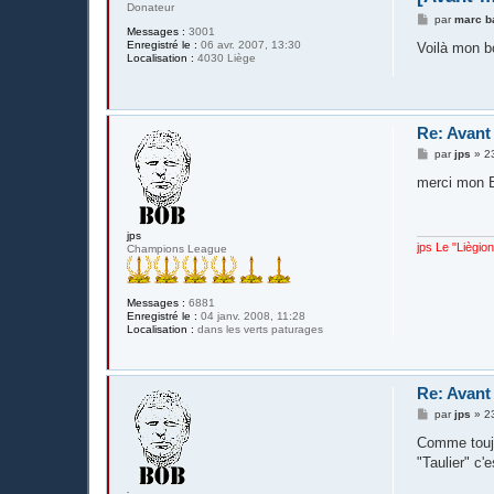
Donateur
M
par
marc b
Messages :
3001
e
Enregistré le :
06 avr. 2007, 13:30
s
Voilà mon 
Localisation :
4030 Liège
s
a
g
e
Re: Avant
M
par
jps
»
2
e
s
merci mon 
s
a
g
e
jps
jps Le "Liègio
Champions League
Messages :
6881
Enregistré le :
04 janv. 2008, 11:28
Localisation :
dans les verts paturages
Re: Avant
M
par
jps
»
2
e
s
Comme toujo
s
"Taulier" c
a
g
e