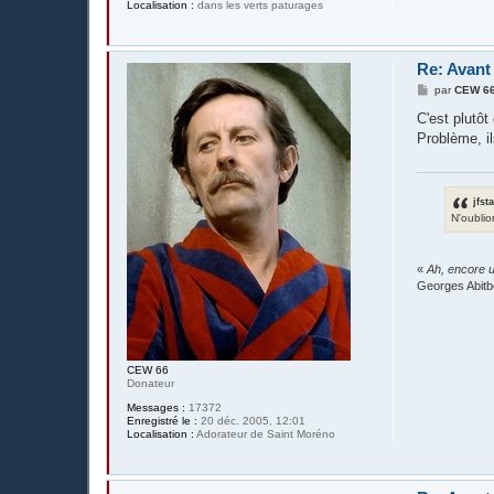
Localisation :
dans les verts paturages
Re: Avant
M
par
CEW 6
e
s
C'est plutôt 
s
Problème, il
a
g
e
jfst
N'oublio
«
Ah, encore u
Georges Abitb
CEW 66
Donateur
Messages :
17372
Enregistré le :
20 déc. 2005, 12:01
Localisation :
Adorateur de Saint Moréno