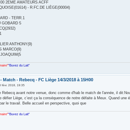
15:00 2EME AMATEURS ACFF
UOISE(01614) - R.FC.DE LIÈGE(00004)
ARD - TERR.1
U GOBARD 5
CQ(2932)
1
LIER ANTHONY(9)
S MARCO(9)
 JOAQUIM(5
nnaire"
"Buvez du Lait"
 - Match - Rebecq - FC Liège 14/3/2018 à 15H00
3 févr. 2018, 19:35
 Rebecq avant notre venue, donc comme d'hab le match de l'année, il dit:Nou
e défier Liège, c’est ça la conséquence de notre défaite à Meux. Quand une éq
t par le travail. Belle accueil en perspective, quoi que
nnaire"
"Buvez du Lait"