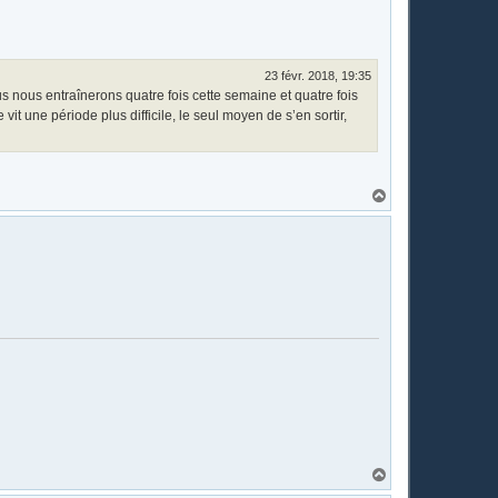
t
23 févr. 2018, 19:35
 nous entraînerons quatre fois cette semaine et quatre fois
t une période plus difficile, le seul moyen de s’en sortir,
H
a
u
t
H
a