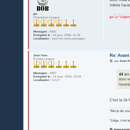
s
même l'avan
a
g
e
jps
jps Le "Liègio
Champions League
Messages :
6881
Enregistré le :
04 janv. 2008, 11:28
Localisation :
dans les verts paturages
Re: Avant
Jean-Yves
Europa League
M
par
Jean-Y
e
s
s
Messages :
4987
jps
a
Enregistré le :
14 sept. 2004, 23:34
g
donc vo
Localisation :
S.S.F.
e
l'avant
C'est la 2è 
"Moi je dis s
"Liège, c'est
9 person