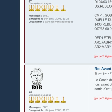
jps
DI 04/03 
Champions League
US.REBECQ
CMP : GOB
Messages :
6881
Enregistré le :
04 janv. 2008, 11:28
RUELLE D
Localisation :
dans les verts paturages
1430 REBE
067/63.60.9
REF:LETEL
AR1:FABRI
AR2:MARY
jps Le "Liègio
Re: Avant
M
par
jps
»
2
e
s
Le Coach de
s
fois avant d
a
g
sortir, c’es
e
jps
Champions League
jps Le "Liègio
Messages :
6881
Enregistré le :
04 janv. 2008, 11:28