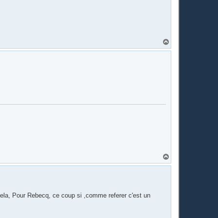
H
a
u
t
H
a
u
t
 cela, Pour Rebecq, ce coup si ,comme referer c'est un