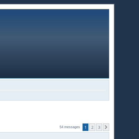
1
2
3
Suivante
54 messages