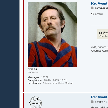
Re: Avant
M
par
CEW 6
e
s
Si erreur.
s
a
g
e
jfst
N'oublio
«
Ah, encore u
Georges Abitb
CEW 66
Donateur
Messages :
17372
Enregistré le :
20 déc. 2005, 12:01
Localisation :
Adorateur de Saint Moréno
Re: Avant
M
par
jps
»
2
e
s
donc voilà e