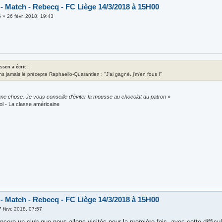
 - Match - Rebecq - FC Liège 14/3/2018 à 15H00
6
»
26 févr. 2018, 19:43
assen a écrit :
ns jamais le précepte Raphaello-Quarantien : "J'ai gagné, j'm'en fous !"
ne chose. Je vous conseille d'éviter la mousse au chocolat du patron
»
ol - La classe américaine
 - Match - Rebecq - FC Liège 14/3/2018 à 15H00
7 févr. 2018, 07:57
ncore un club que nous allons visités pour la première fois, avec cette difficu