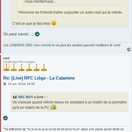
nous méritent pas...
Personne ne t'interdit d'aller supporter un autre club qui te mérite...
C'est ce que je fais hein
On peut savoir.....
Les LEADERS 1892 c'est comme le vin,plus les années passent meilleurs ils sont!
bibill
Challenger Pro League
Re: [Live] RFC Liège - La Calamine
M
15 avr. 2018, 16:59
e
s
s
NEC BOY
a écrit :
↑
a
g
On s'amuse quand même mieux en assistant à un match de la première
e
qu'à un match de la P2
"Ya tellement de "tu tu tu tu tu tu tu toi toi toi toi tu tu tu" dans ces posts qu'on dirait un