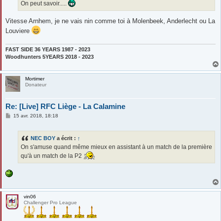
On peut savoir.....
Vitesse Arnhem, je ne vais nin comme toi à Molenbeek, Anderlecht ou La
Louviere
FAST SIDE 36 YEARS 1987 - 2023
Woodhunters 5YEARS 2018 - 2023
Mortimer
Donateur
Re: [Live] RFC Liège - La Calamine
M
15 avr. 2018, 18:18
e
s
s
NEC BOY
a écrit :
↑
a
g
On s'amuse quand même mieux en assistant à un match de la première
e
qu'à un match de la P2
vin06
Challenger Pro League