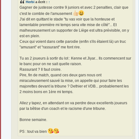
Herbi
a écrit :
↑
Gagner de justesse contre 9 juniors et avec 2 penalties, clair que
c'est le comble de l'amusement
J'ai dit en quittant le stade "tu vas voir que la honteuse et
lamentable première mi temps sera vite mise de côté"... Et
malheureusement un supporter de Liège est ultra prévisible, on y
est en plein.
Ceux qui voient dans cette parodie (enfin s'ils étaient là) un truc
"amusant" et "rassurant" me font rire.
Tu as 2 joueurs à sortir du lot : Kenne et Jiyar... Ils commencent sur
le banc pour on ne sait quelle raison.
Rassurant ? Il faut croire.
Pire, fin de match, quand ces deux gars nous ont
miraculeusement sauvé la mise, on appelle qui pour faire les
majorettes devant la tribune ? Dethier et VDB... probablement les
2 moins bons en 1ère mi temps.
Allez y tapez, en attendant on va perdre deux excellents joueurs
par la bêtise d'un coach et le racisme d'une tribune.
Bonne semaine.
PS : tout va bien