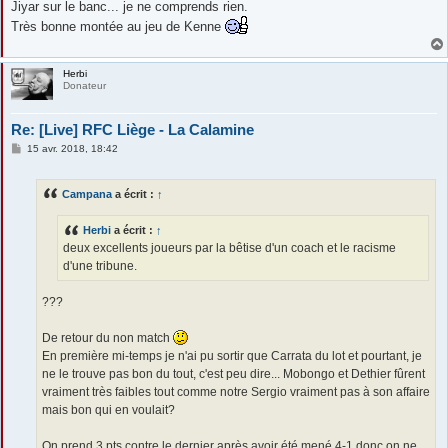
Jiyar sur le banc... je ne comprends rien.
Très bonne montée au jeu de Kenne
Herbi
Donateur
Re: [Live] RFC Liège - La Calamine
M
15 avr. 2018, 18:42
e
s
s
Campana
a écrit :
↑
a
g
e
Herbi
a écrit :
↑
deux excellents joueurs par la bêtise d'un coach et le racisme
d'une tribune.
???
De retour du non match
En première mi-temps je n'ai pu sortir que Carrata du lot et pourtant, je
ne le trouve pas bon du tout, c'est peu dire... Mobongo et Dethier fûrent
vraiment très faibles tout comme notre Sergio vraiment pas à son affaire
mais bon qui en voulait?
On prend 3 pts contre le dernier après avoir été mené 4-1 donc on ne