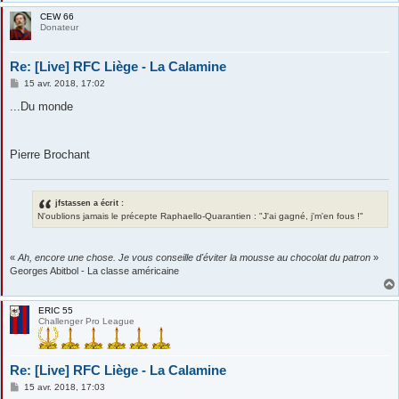
CEW 66
Donateur
Re: [Live] RFC Liège - La Calamine
M
15 avr. 2018, 17:02
e
s
...Du monde
s
a
g
e
Pierre Brochant
jfstassen a écrit :
N'oublions jamais le précepte Raphaello-Quarantien : "J'ai gagné, j'm'en fous !"
«
Ah, encore une chose. Je vous conseille d'éviter la mousse au chocolat du patron
»
Georges Abitbol - La classe américaine
ERIC 55
Challenger Pro League
Re: [Live] RFC Liège - La Calamine
M
15 avr. 2018, 17:03
e