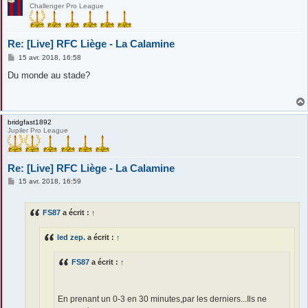
Challenger Pro League
Re: [Live] RFC Liège - La Calamine
M
15 avr. 2018, 16:58
e
s
Du monde au stade?
s
a
g
e
bridgfast1892
Jupiler Pro League
Re: [Live] RFC Liège - La Calamine
M
15 avr. 2018, 16:59
e
s
s
FS87
a écrit :
↑
a
g
e
led zep.
a écrit :
↑
FS87
a écrit :
↑
En prenant un 0-3 en 30 minutes,par les derniers...Ils ne