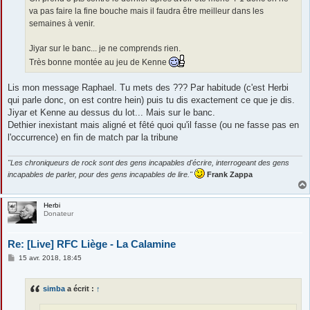
va pas faire la fine bouche mais il faudra être meilleur dans les
semaines à venir.
Jiyar sur le banc... je ne comprends rien.
Très bonne montée au jeu de Kenne
Lis mon message Raphael. Tu mets des ??? Par habitude (c'est Herbi
qui parle donc, on est contre hein) puis tu dis exactement ce que je dis.
Jiyar et Kenne au dessus du lot... Mais sur le banc.
Dethier inexistant mais aligné et fêté quoi qu'il fasse (ou ne fasse pas en
l'occurrence) en fin de match par la tribune
"Les chroniqueurs de rock sont des gens incapables d'écrire, interrogeant des gens
incapables de parler, pour des gens incapables de lire."
Frank Zappa
Herbi
Donateur
Re: [Live] RFC Liège - La Calamine
M
15 avr. 2018, 18:45
e
s
s
simba
a écrit :
↑
a
g
e