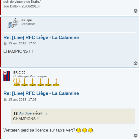
soir de victoire de l'Italie."
Joe Dalton (20/06/2016)
Air Jipé
Donateur
Re: [Live] RFC Liège - La Calamine
M
15 avr. 2018, 17:00
e
s
CHAMPIONS !!!
s
a
g
e
ERIC 55
Challenger Pro League
Re: [Live] RFC Liège - La Calamine
M
15 avr. 2018, 17:01
e
s
s
Air Jipé
a écrit :
↑
a
g
CHAMPIONS !!!
e
Wetteren perd sa licence sur tapis vert?