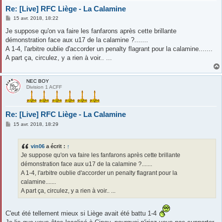
Re: [Live] RFC Liège - La Calamine
M
15 avr. 2018, 18:22
e
s
Je suppose qu'on va faire les fanfarons après cette brillante
s
démonstration face aux u17 de la calamine ?.......
a
g
A 1-4, l'arbitre oublie d'accorder un penalty flagrant pour la calamine.......
e
A part ça, circulez, y a rien à voir.. ...
NEC BOY
Division 1 ACFF
Re: [Live] RFC Liège - La Calamine
M
15 avr. 2018, 18:29
e
s
s
vin06
a écrit :
↑
a
g
Je suppose qu'on va faire les fanfarons après cette brillante
e
démonstration face aux u17 de la calamine ?.......
A 1-4, l'arbitre oublie d'accorder un penalty flagrant pour la
calamine.......
A part ça, circulez, y a rien à voir.. ...
C'eut été tellement mieux si Liège avait été battu 1-4