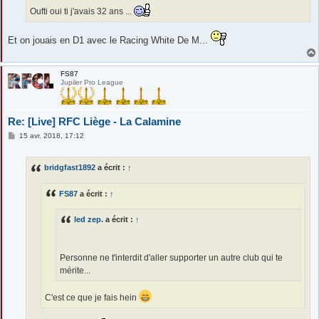
Oufti oui ti j'avais 32 ans ...
Et on jouais en D1 avec le Racing White De M...
FS87
Jupiler Pro League
Re: [Live] RFC Liège - La Calamine
M
15 avr. 2018, 17:12
e
s
s
bridgfast1892
a écrit :
↑
a
g
e
FS87
a écrit :
↑
led zep.
a écrit :
↑
Personne ne t'interdit d'aller supporter un autre club qui te
mérite...
C'est ce que je fais hein