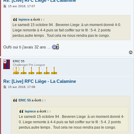
Re: [Live] RFC Liège - La Calamine
M
15 avr. 2018, 17:07
e
s
s
lepiece
a écrit :
↑
a
g
Le samedi 15 octobre 94 . Beveren Liege :à un moment donné 4-0.
e
Liege remonte à 4-4.puis se fait coiffer sur le fil : 5-4. 2 points
perdus.autre temps . Tout cela ne nous rendra pas le congo.
Oufti oui ti j'avais 32 ans ...
ERIC 55
Challenger Pro League
Re: [Live] RFC Liège - La Calamine
M
15 avr. 2018, 17:08
e
s
s
ERIC 55
a écrit :
↑
a
g
e
lepiece
a écrit :
↑
Le samedi 15 octobre 94 . Beveren Liege :à un moment donné 4-
0. Liege remonte à 4-4.puis se fait coiffer sur le fil : 5-4. 2 points
perdus.autre temps . Tout cela ne nous rendra pas le congo.