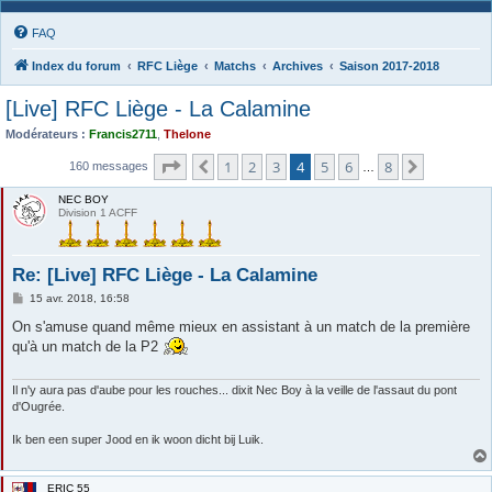
FAQ
Index du forum
RFC Liège
Matchs
Archives
Saison 2017-2018
[Live] RFC Liège - La Calamine
Modérateurs :
Francis2711
,
Thelone
Page
4
sur
8
1
2
3
4
5
6
8
Précédente
Suivante
160 messages
…
NEC BOY
Division 1 ACFF
Re: [Live] RFC Liège - La Calamine
M
15 avr. 2018, 16:58
e
s
On s'amuse quand même mieux en assistant à un match de la première
s
qu'à un match de la P2
a
g
e
Il n'y aura pas d'aube pour les rouches... dixit Nec Boy à la veille de l'assaut du pont
d'Ougrée.
Ik ben een super Jood en ik woon dicht bij Luik.
ERIC 55