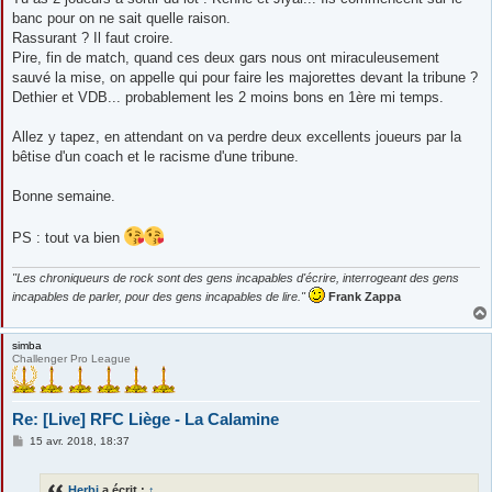
banc pour on ne sait quelle raison.
Rassurant ? Il faut croire.
Pire, fin de match, quand ces deux gars nous ont miraculeusement
sauvé la mise, on appelle qui pour faire les majorettes devant la tribune ?
Dethier et VDB... probablement les 2 moins bons en 1ère mi temps.
Allez y tapez, en attendant on va perdre deux excellents joueurs par la
bêtise d'un coach et le racisme d'une tribune.
Bonne semaine.
PS : tout va bien
"Les chroniqueurs de rock sont des gens incapables d'écrire, interrogeant des gens
incapables de parler, pour des gens incapables de lire."
Frank Zappa
simba
Challenger Pro League
Re: [Live] RFC Liège - La Calamine
M
15 avr. 2018, 18:37
e
s
s
Herbi
a écrit :
↑