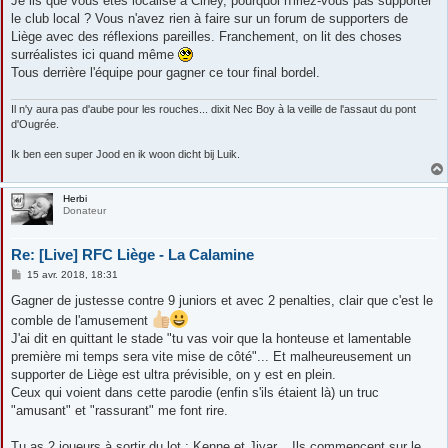
Je lis que vous êtes localisé à Ciney, pourquoi n'iriez-vous pas supporter
le club local ? Vous n'avez rien à faire sur un forum de supporters de
Liège avec des réflexions pareilles. Franchement, on lit des choses
surréalistes ici quand même
Tous derrière l'équipe pour gagner ce tour final bordel.
Il n'y aura pas d'aube pour les rouches... dixit Nec Boy à la veille de l'assaut du pont
d'Ougrée.
Ik ben een super Jood en ik woon dicht bij Luik.
Herbi
Donateur
Re: [Live] RFC Liège - La Calamine
M
15 avr. 2018, 18:31
e
s
Gagner de justesse contre 9 juniors et avec 2 penalties, clair que c'est le
s
comble de l'amusement
a
g
J'ai dit en quittant le stade "tu vas voir que la honteuse et lamentable
e
première mi temps sera vite mise de côté"... Et malheureusement un
supporter de Liège est ultra prévisible, on y est en plein.
Ceux qui voient dans cette parodie (enfin s'ils étaient là) un truc
"amusant" et "rassurant" me font rire.
Tu as 2 joueurs à sortir du lot : Kenne et Jiyar... Ils commencent sur le