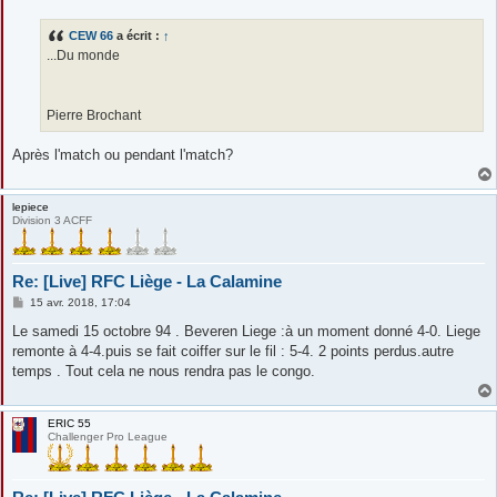
s
s
CEW 66
a écrit :
↑
a
g
...Du monde
e
Pierre Brochant
Après l'match ou pendant l'match?
lepiece
Division 3 ACFF
Re: [Live] RFC Liège - La Calamine
M
15 avr. 2018, 17:04
e
s
Le samedi 15 octobre 94 . Beveren Liege :à un moment donné 4-0. Liege
s
remonte à 4-4.puis se fait coiffer sur le fil : 5-4. 2 points perdus.autre
a
g
temps . Tout cela ne nous rendra pas le congo.
e
ERIC 55
Challenger Pro League