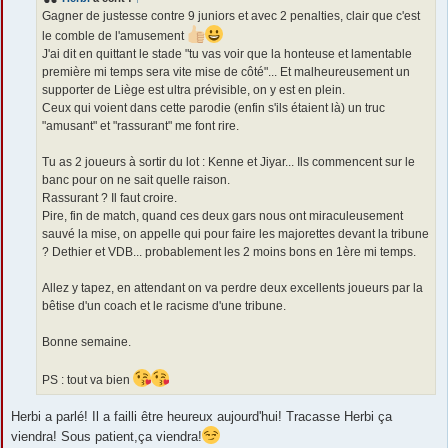
a
g
Gagner de justesse contre 9 juniors et avec 2 penalties, clair que c'est
e
le comble de l'amusement
J'ai dit en quittant le stade "tu vas voir que la honteuse et lamentable
première mi temps sera vite mise de côté"... Et malheureusement un
supporter de Liège est ultra prévisible, on y est en plein.
Ceux qui voient dans cette parodie (enfin s'ils étaient là) un truc
"amusant" et "rassurant" me font rire.
Tu as 2 joueurs à sortir du lot : Kenne et Jiyar... Ils commencent sur le
banc pour on ne sait quelle raison.
Rassurant ? Il faut croire.
Pire, fin de match, quand ces deux gars nous ont miraculeusement
sauvé la mise, on appelle qui pour faire les majorettes devant la tribune
? Dethier et VDB... probablement les 2 moins bons en 1ère mi temps.
Allez y tapez, en attendant on va perdre deux excellents joueurs par la
bêtise d'un coach et le racisme d'une tribune.
Bonne semaine.
PS : tout va bien
Herbi a parlé! Il a failli être heureux aujourd'hui! Tracasse Herbi ça
viendra! Sous patient,ça viendra!