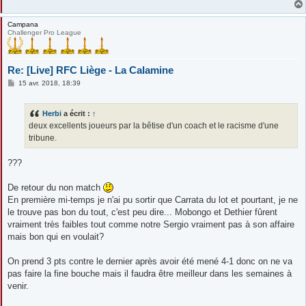
Campana
Challenger Pro League
Re: [Live] RFC Liège - La Calamine
M
15 avr. 2018, 18:39
e
s
s
Herbi
a écrit :
↑
a
g
deux excellents joueurs par la bêtise d'un coach et le racisme d'une
e
tribune.
???
De retour du non match
En première mi-temps je n'ai pu sortir que Carrata du lot et pourtant, je ne
le trouve pas bon du tout, c'est peu dire... Mobongo et Dethier fûrent
vraiment très faibles tout comme notre Sergio vraiment pas à son affaire
mais bon qui en voulait?
On prend 3 pts contre le dernier après avoir été mené 4-1 donc on ne va
pas faire la fine bouche mais il faudra être meilleur dans les semaines à
venir.