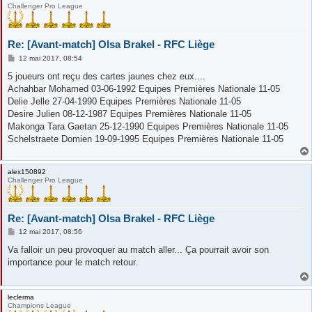
Challenger Pro League
Re: [Avant-match] Olsa Brakel - RFC Liège
M
12 mai 2017, 08:54
e
s
5 joueurs ont reçu des cartes jaunes chez eux....
s
Achahbar Mohamed 03-06-1992 Equipes Premières Nationale 11-05
a
g
Delie Jelle 27-04-1990 Equipes Premières Nationale 11-05
e
Desire Julien 08-12-1987 Equipes Premières Nationale 11-05
Makonga Tara Gaetan 25-12-1990 Equipes Premières Nationale 11-05
Schelstraete Domien 19-09-1995 Equipes Premières Nationale 11-05
alex150892
Challenger Pro League
Re: [Avant-match] Olsa Brakel - RFC Liège
M
12 mai 2017, 08:56
e
s
Va falloir un peu provoquer au match aller... Ça pourrait avoir son
s
importance pour le match retour.
a
g
e
leclerma
Champions League