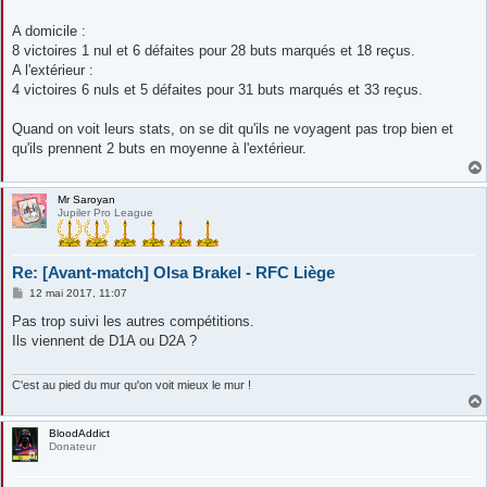
e
A domicile :
8 victoires 1 nul et 6 défaites pour 28 buts marqués et 18 reçus.
A l'extérieur :
4 victoires 6 nuls et 5 défaites pour 31 buts marqués et 33 reçus.
Quand on voit leurs stats, on se dit qu'ils ne voyagent pas trop bien et
qu'ils prennent 2 buts en moyenne à l'extérieur.
Mr Saroyan
Jupiler Pro League
Re: [Avant-match] Olsa Brakel - RFC Liège
M
12 mai 2017, 11:07
e
s
Pas trop suivi les autres compétitions.
s
Ils viennent de D1A ou D2A ?
a
g
e
C'est au pied du mur qu'on voit mieux le mur !
BloodAddict
Donateur