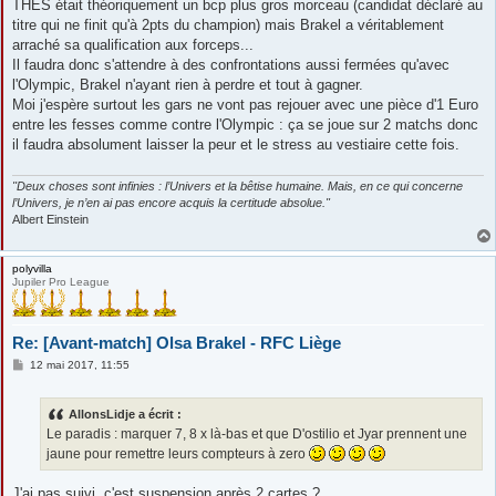
s
THES était théoriquement un bcp plus gros morceau (candidat déclaré au
s
titre qui ne finit qu'à 2pts du champion) mais Brakel a véritablement
a
g
arraché sa qualification aux forceps...
e
Il faudra donc s'attendre à des confrontations aussi fermées qu'avec
l'Olympic, Brakel n'ayant rien à perdre et tout à gagner.
Moi j'espère surtout les gars ne vont pas rejouer avec une pièce d'1 Euro
entre les fesses comme contre l'Olympic : ça se joue sur 2 matchs donc
il faudra absolument laisser la peur et le stress au vestiaire cette fois.
"Deux choses sont infinies : l’Univers et la bêtise humaine. Mais, en ce qui concerne
l’Univers, je n’en ai pas encore acquis la certitude absolue."
Albert Einstein
polyvilla
Jupiler Pro League
Re: [Avant-match] Olsa Brakel - RFC Liège
M
12 mai 2017, 11:55
e
s
s
AllonsLidje a écrit :
a
g
Le paradis : marquer 7, 8 x là-bas et que D'ostilio et Jyar prennent une
e
jaune pour remettre leurs compteurs à zero
J'ai pas suivi, c'est suspension après 2 cartes ?