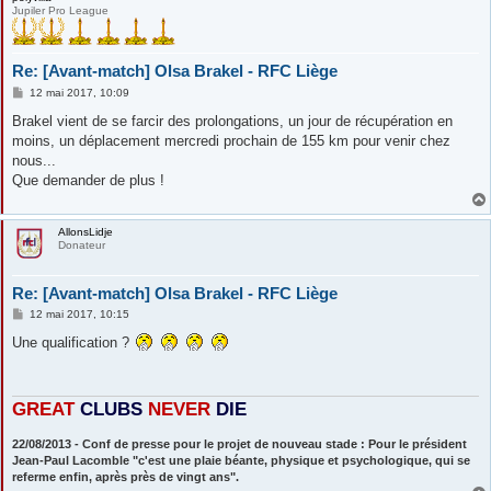
Jupiler Pro League
Re: [Avant-match] Olsa Brakel - RFC Liège
M
12 mai 2017, 10:09
e
s
Brakel vient de se farcir des prolongations, un jour de récupération en
s
moins, un déplacement mercredi prochain de 155 km pour venir chez
a
g
nous...
e
Que demander de plus !
AllonsLidje
Donateur
Re: [Avant-match] Olsa Brakel - RFC Liège
M
12 mai 2017, 10:15
e
s
Une qualification ?
s
a
g
e
GREAT
CLUBS
NEVE
R
DIE
22/08/2013 - Conf de presse pour le projet de nouveau stade : Pour le président
Jean-Paul Lacomble "c'est une plaie béante, physique et psychologique, qui se
referme enfin, après près de vingt ans".