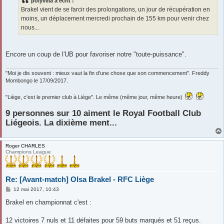
polyvilla a écrit :
a
g
Brakel vient de se farcir des prolongations, un jour de récupération en
e
moins, un déplacement mercredi prochain de 155 km pour venir chez
nous...
Encore un coup de l'UB pour favoriser notre "toute-puissance".
"Moi je dis souvent : mieux vaut la fin d'une chose que son commencement". Freddy
Mombongo le 17/09/2017.
"Liège, c'est le premier club à Liège". Le même (même jour, même heure)
9 personnes sur 10 aiment le Royal Football Club
Liégeois. La dixième ment...
Roger CHARLES
Champions League
Re: [Avant-match] Olsa Brakel - RFC Liège
M
12 mai 2017, 10:43
e
s
Brakel en championnat c'est :
s
a
g
12 victoires 7 nuls et 11 défaites pour 59 buts marqués et 51 reçus.