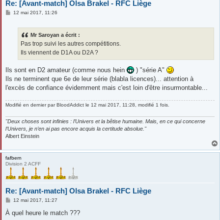
Re: [Avant-match] Olsa Brakel - RFC Liège
M
12 mai 2017, 11:26
e
s
s
Mr Saroyan a écrit :
a
g
Pas trop suivi les autres compétitions.
e
Ils viennent de D1A ou D2A ?
Ils sont en D2 amateur (comme nous hein
) "série A"
Ils ne terminent que 6e de leur série (blabla licences)... attention à
l'excès de confiance évidemment mais c'est loin d'être insurmontable...
Modifié en dernier par
BloodAddict
le 12 mai 2017, 11:28, modifié 1 fois.
"Deux choses sont infinies : l’Univers et la bêtise humaine. Mais, en ce qui concerne
l’Univers, je n’en ai pas encore acquis la certitude absolue."
Albert Einstein
fafbern
Division 2 ACFF
Re: [Avant-match] Olsa Brakel - RFC Liège
M
12 mai 2017, 11:27
e
s
À quel heure le match ???
s