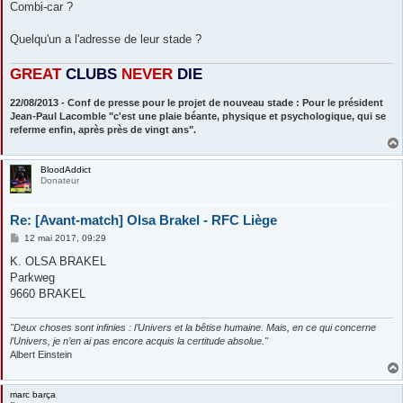
s
Combi-car ?
s
a
g
Quelqu'un a l'adresse de leur stade ?
e
GREAT
CLUBS
NEVE
R
DIE
22/08/2013 - Conf de presse pour le projet de nouveau stade : Pour le président
Jean-Paul Lacomble "c'est une plaie béante, physique et psychologique, qui se
referme enfin, après près de vingt ans".
BloodAddict
Donateur
Re: [Avant-match] Olsa Brakel - RFC Liège
M
12 mai 2017, 09:29
e
s
K. OLSA BRAKEL
s
Parkweg
a
g
9660 BRAKEL
e
"Deux choses sont infinies : l’Univers et la bêtise humaine. Mais, en ce qui concerne
l’Univers, je n’en ai pas encore acquis la certitude absolue."
Albert Einstein
marc barça