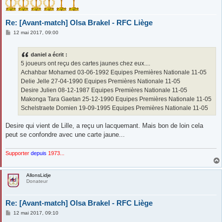
Re: [Avant-match] Olsa Brakel - RFC Liège
M
12 mai 2017, 09:00
e
s
s
daniel a écrit :
a
g
5 joueurs ont reçu des cartes jaunes chez eux....
e
Achahbar Mohamed 03-06-1992 Equipes Premières Nationale 11-05
Delie Jelle 27-04-1990 Equipes Premières Nationale 11-05
Desire Julien 08-12-1987 Equipes Premières Nationale 11-05
Makonga Tara Gaetan 25-12-1990 Equipes Premières Nationale 11-05
Schelstraete Domien 19-09-1995 Equipes Premières Nationale 11-05
Desire qui vient de Lille, a reçu un lacquemant. Mais bon de loin cela
peut se confondre avec une carte jaune...
Supporter
depuis
1973...
AllonsLidje
Donateur
Re: [Avant-match] Olsa Brakel - RFC Liège
M
12 mai 2017, 09:10
e