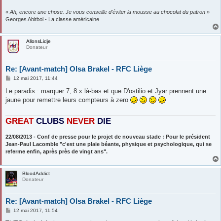
«
Ah, encore une chose. Je vous conseille d'éviter la mousse au chocolat du patron
»
Georges Abitbol - La classe américaine
AllonsLidje
Donateur
Re: [Avant-match] Olsa Brakel - RFC Liège
M
12 mai 2017, 11:44
e
s
Le paradis : marquer 7, 8 x là-bas et que D'ostilio et Jyar prennent une
s
jaune pour remettre leurs compteurs à zero
a
g
e
GREAT
CLUBS
NEVE
R
DIE
22/08/2013 - Conf de presse pour le projet de nouveau stade : Pour le président
Jean-Paul Lacomble "c'est une plaie béante, physique et psychologique, qui se
referme enfin, après près de vingt ans".
BloodAddict
Donateur
Re: [Avant-match] Olsa Brakel - RFC Liège
M
12 mai 2017, 11:54
e