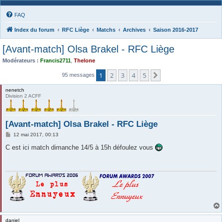
FAQ
Index du forum
RFC Liège
Matchs
Archives
Saison 2016-2017
[Avant-match] Olsa Brakel - RFC Liège
Modérateurs :
Francis2711
,
Thelone
1
2
3
4
5
Suivante
95 messages
nenetch
Division 2 ACFF
[Avant-match] Olsa Brakel - RFC Liège
M
12 mai 2017, 00:13
e
s
C est ici match dimanche 14/5 à 15h défoulez vous
s
a
g
e
daniel