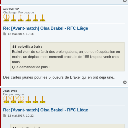
alex150892
Challenger Pro League
Re: [Avant-match] Olsa Brakel - RFC Liège
M
12 mai 2017, 10:16
e
s
s
polyvilla a écrit :
a
g
Brakel vient de se farcir des prolongations, un jour de récupération en
e
moins, un déplacement mercredi prochain de 155 km pour venir chez
nous...
Que demander de plus !
Des cartes jaunes pour les 5 joueurs de Brakel qui en ont déjà une...
Jean-Yves
Europa League
Re: [Avant-match] Olsa Brakel - RFC Liège
M
12 mai 2017, 10:22
e
s
s