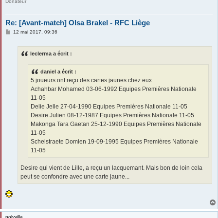
Donateur
Re: [Avant-match] Olsa Brakel - RFC Liège
M
12 mai 2017, 09:36
e
s
s
leclerma a écrit :
a
g
e
daniel a écrit :
5 joueurs ont reçu des cartes jaunes chez eux....
Achahbar Mohamed 03-06-1992 Equipes Premières Nationale
11-05
Delie Jelle 27-04-1990 Equipes Premières Nationale 11-05
Desire Julien 08-12-1987 Equipes Premières Nationale 11-05
Makonga Tara Gaetan 25-12-1990 Equipes Premières Nationale
11-05
Schelstraete Domien 19-09-1995 Equipes Premières Nationale
11-05
Desire qui vient de Lille, a reçu un lacquemant. Mais bon de loin cela
peut se confondre avec une carte jaune...
polyvilla