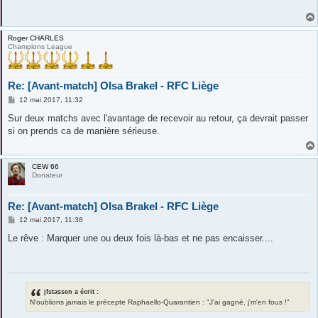
a
g
e
Roger CHARLES
Champions League
Re: [Avant-match] Olsa Brakel - RFC Liège
M
12 mai 2017, 11:32
e
s
Sur deux matchs avec l'avantage de recevoir au retour, ça devrait passer
s
si on prends ca de manière sérieuse.
a
g
e
CEW 66
Donateur
Re: [Avant-match] Olsa Brakel - RFC Liège
M
12 mai 2017, 11:38
e
s
Le rêve : Marquer une ou deux fois là-bas et ne pas encaisser....
s
a
g
e
jfstassen a écrit :
N'oublions jamais le précepte Raphaello-Quarantien : "J'ai gagné, j'm'en fous !"