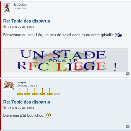
JoeDalton
Donateur
Re: Topic des disparus
M
04 juin 2018, 18:16
e
s
Bienvenue au petit Léo, un peu de soleil dans toute cette grisaille
s
a
g
e
tatayet
Division 2 ACFF
Re: Topic des disparus
M
05 juin 2018, 15:41
e
s
Bienvenu p'tit bout'chou.
s
a
g
e