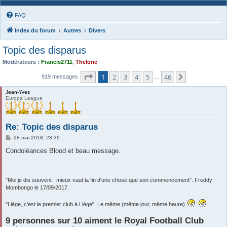
FAQ
Index du forum
Autres
Divers
Topic des disparus
Modérateurs :
Francis2711
,
Thelone
Page
1
sur
46
1
2
3
4
5
46
Suivante
919 messages
…
Jean-Yves
Europa League
Re: Topic des disparus
M
28 mai 2018, 23:39
e
s
Condoléances Blood et beau message.
s
a
g
e
"Moi je dis souvent : mieux vaut la fin d'une chose que son commencement". Freddy
Mombongo le 17/09/2017.
"Liège, c'est le premier club à Liège". Le même (même jour, même heure)
9 personnes sur 10 aiment le Royal Football Club