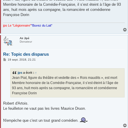
s
Membre honoraire de la Comédie-Française, il s’est éteint à l’âge de 93
a
g
ans, huit mois après sa compagne, la romancière et comédienne
e
Françoise Dorin
jps Le "Liègionnaire"
"Buvez du Lait"
Air Jipé
Donateur
Re: Topic des disparus
M
19 sept. 2018, 21:21
e
s
s
jps
a écrit :
↑
a
g
Jean Piat, figure du théâtre et vedette des « Rois maudits », est mort
e
Membre honoraire de la Comédie-Française, il s’est éteint à l’âge de
93 ans, huit mois après sa compagne, la romancière et comédienne
Françoise Dorin
Robert d'Artois.
Le feuilleton ne vaut pas les livres Maurice Druon.
N'empèche que c'est un tout grand comédien.