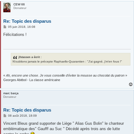
CEW 66
Donateur
Re: Topic des disparus
M
05 juin 2018, 16:08
e
s
Félicitations !
s
a
g
e
jfstassen a écrit :
N'oublions jamais le précepte Raphaello-Quarantien : "J'ai gagné, j'm'en fous !"
«
Ah, encore une chose. Je vous conseille d'éviter la mousse au chocolat du patron
»
Georges Abitbol - La classe américaine
marc barça
Donateur
Re: Topic des disparus
M
08 août 2018, 18:09
e
s
Vincent Bleus grand supporter de Liège " Alias Gus Bolin" le chanteur
s
emblématique des" Gaufff au Suc " Décédé après trois ans de lutte
a
g