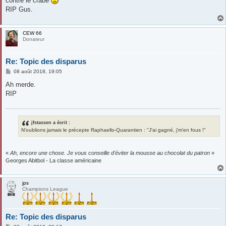
contre le crabe
e
RIP Gus.
CEW 66
Donateur
Re: Topic des disparus
M
08 août 2018, 19:05
e
s
Ah merde.
s
RIP
a
g
e
jfstassen a écrit :
N'oublions jamais le précepte Raphaello-Quarantien : "J'ai gagné, j'm'en fous !"
«
Ah, encore une chose. Je vous conseille d'éviter la mousse au chocolat du patron
»
Georges Abitbol - La classe américaine
jps
Champions League
Re: Topic des disparus