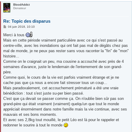
BloodAddict
Donateur
Re: Topic des disparus
M
04 juin 2018, 10:10
e
s
Merci à tous
s
Mais en cette période vraiment particulière avec ce qui s'est passé au
a
g
centre-ville, avec les inondations qui ont fait pas mal de dégâts chez pas
e
mal de monde, je ne peux pas rester sans vous raconter la "fin" de "mon"
histoire...
Comme on le craignait un peu, ma cousine a accouché avec près de 4
semaines d'avance, juste le lendemain de l'enterrement de son grand-
père.
Comme quoi, le cours de la vie est parfois vraiment étrange et je ne
cache pas que ça nous a encore fait stresser tous un coup...
Mais paradoxalement, cet accouchement prématuré a été une vraie
bénédiction : tout s'est juste su-per bien passé.
C'est que ça devait se passer comme ça. On n'oublie bien sûr pas son
grand-père qui était vraiment (vraiment) quelqu'un que tout le monde
appréciait énormément dans notre famille mais la vie continue, avec ses
mauvais et ses bons moments.
Et avec ses 2,8kg tout mouillé, le petit Léo est là pour le rappeler et
redonner le sourire à tout le monde