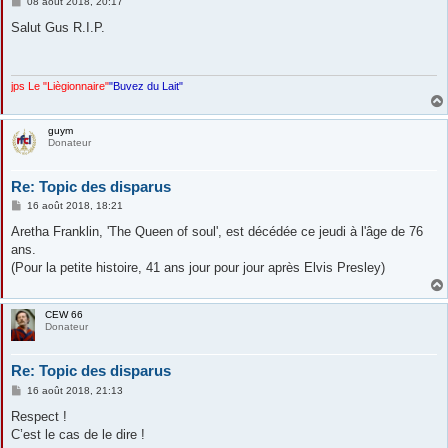
M
08 août 2018, 20:17
e
s
Salut Gus R.I.P.
s
a
g
e
jps Le "Liègionnaire"
"Buvez du Lait"
guym
Donateur
Re: Topic des disparus
M
16 août 2018, 18:21
e
s
Aretha Franklin, 'The Queen of soul', est décédée ce jeudi à l'âge de 76
s
ans.
a
g
(Pour la petite histoire, 41 ans jour pour jour après Elvis Presley)
e
CEW 66
Donateur
Re: Topic des disparus
M
16 août 2018, 21:13
e
s
Respect !
s
C’est le cas de le dire !
a