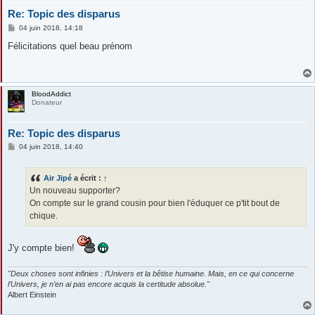
Re: Topic des disparus
M
04 juin 2018, 14:18
e
s
Félicitations quel beau prénom
s
a
g
e
BloodAddict
Donateur
Re: Topic des disparus
M
04 juin 2018, 14:40
e
s
s
Air Jipé
a écrit :
↑
a
g
Un nouveau supporter?
e
On compte sur le grand cousin pour bien l'éduquer ce p'tit bout de
chique.
J'y compte bien!
"Deux choses sont infinies : l’Univers et la bêtise humaine. Mais, en ce qui concerne
l’Univers, je n’en ai pas encore acquis la certitude absolue."
Albert Einstein