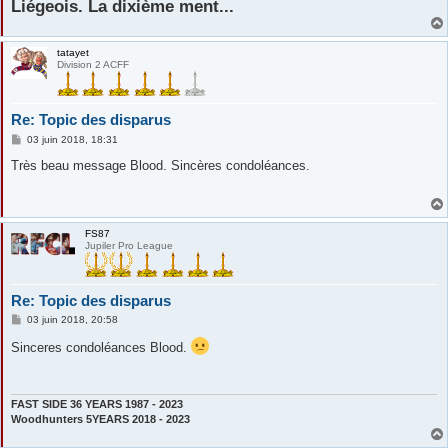
Liégeois. La dixième ment...
tatayet
Division 2 ACFF
Re: Topic des disparus
M
03 juin 2018, 18:31
e
s
Très beau message Blood. Sincères condoléances.
s
a
g
e
FS87
Jupiler Pro League
Re: Topic des disparus
M
03 juin 2018, 20:58
e
s
Sinceres condoléances Blood.
s
a
g
e
FAST SIDE 36 YEARS 1987 - 2023
Woodhunters 5YEARS 2018 - 2023