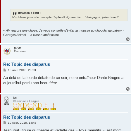
g
e
jfstassen a écrit :
N'oublions jamais le précepte Raphaello-Quarantien : "J'ai gagné, j'm'en fous !"
«
Ah, encore une chose. Je vous conseille d'éviter la mousse au chocolat du patron
»
Georges Abitbol - La classe américaine
guym
Donateur
Re: Topic des disparus
M
18 août 2018, 23:23
e
s
Au-delà de la lourde défaite de ce soir, notre entraîneur Dante Brogno a
s
aujourd'hui perdu son beau-frère.
a
g
e
jps
Champions League
Re: Topic des disparus
M
19 sept. 2018, 14:46
e
s
Jean Piat, figure du théâtre et vedette des « Rois maudits », est mort