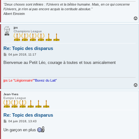
"Deux choses sont infinies : l’Univers et la bêtise humaine. Mais, en ce qui concerne
l’Univers, je n’en ai pas encore acquis la certitude absolue."
Albert Einstein
jps
Champions League
Re: Topic des disparus
M
04 juin 2018, 11:17
e
s
Bienvenue au Petit Léo, courage à toutes et tous amicalement
s
a
g
e
jps Le "Liègionnaire"
"Buvez du Lait"
Jean-Yves
Europa League
Re: Topic des disparus
M
04 juin 2018, 13:43
e
s
Un garçon en plus
s
a