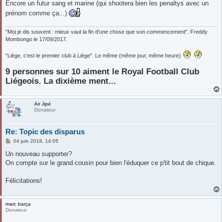
g
Encore un futur sang et marine (qui shootera bien les penaltys avec un
e
prénom comme ça...)
"Moi je dis souvent : mieux vaut la fin d'une chose que son commencement". Freddy
Mombongo le 17/09/2017.
"Liège, c'est le premier club à Liège". Le même (même jour, même heure)
9 personnes sur 10 aiment le Royal Football Club
Liégeois. La dixième ment...
Air Jipé
Donateur
Re: Topic des disparus
M
04 juin 2018, 14:05
e
s
Un nouveau supporter?
s
On compte sur le grand cousin pour bien l'éduquer ce p'tit bout de chique.
a
g
e
Félicitations!
marc barça
Donateur