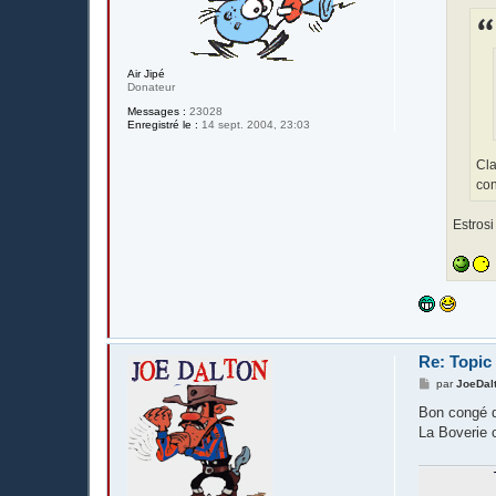
e
Air Jipé
Donateur
Messages :
23028
Enregistré le :
14 sept. 2004, 23:03
Cla
con
Estrosi
Re: Topic
M
par
JoeDal
e
s
Bon congé d
s
La Boverie c
a
g
e