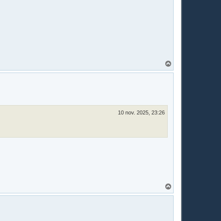
H
a
u
t
10 nov. 2025, 23:26
H
a
u
t