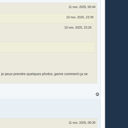
11 nov. 2025, 00:44
10 nov. 2025, 23:39
10 nov. 2025, 23:26
 si je peux prendre quelques photos, genre comment ça se
H
a
u
t
11 nov. 2025, 06:30