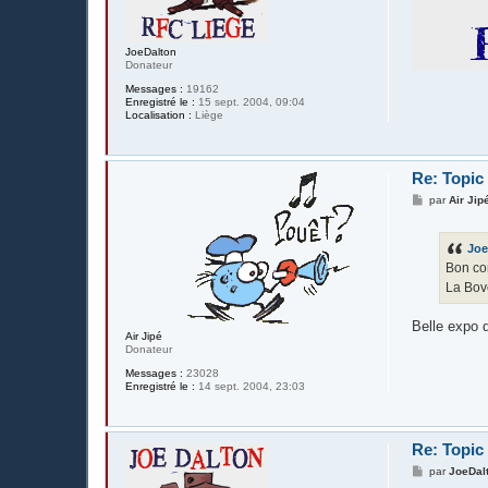
JoeDalton
Donateur
Messages :
19162
Enregistré le :
15 sept. 2004, 09:04
Localisation :
Liège
Re: Topic
M
par
Air Jip
e
s
s
Joe
a
g
Bon con
e
La Bove
Belle expo 
Air Jipé
Donateur
Messages :
23028
Enregistré le :
14 sept. 2004, 23:03
Re: Topic
M
par
JoeDal
e