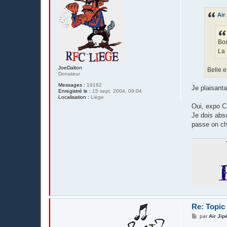
s
s
Air
a
g
e
Bon
La 
JoeDalton
Belle 
Donateur
Messages :
19162
Je plaisant
Enregistré le :
15 sept. 2004, 09:04
Localisation :
Liège
Oui, expo Ca
Je dois abs
passe on ch
Re: Topic
M
par
Air Jip
e