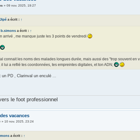
ns
»
09 nov. 2025, 19:27
 Jipé
a écrit :
↑
b.simons
a écrit :
↑
n arrivé , me manque juste les 3 points de vendredi
al connait les noms des malades longues durée, mais aussi des "trop souvent en va
, il lui a refilé tes coordonnées, tes empreintes digitales, et ton ADN;
t un PD , Clarinval un enculé ...
vers le foot professionnel
 des vacances
é
»
10 nov. 2025, 23:24
imons
a écrit :
↑