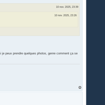
10 nov. 2025, 23:39
10 nov. 2025, 23:26
t si je peux prendre quelques photos, genre comment ça se
H
a
u
t