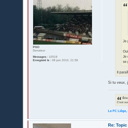
e
Je 
PGO
Donateur
Oui
Je 
Messages :
10519
Enregistré le :
08 juin 2010, 21:58
se 
Il para
Si tu veux, 
Éric
C'est su
Le FC Liège, 
Re: Topic