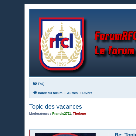
FAQ
Index du forum
Autres
Divers
Topic des vacances
Modérateurs :
Francis2711
,
Thelone
Re: Topi