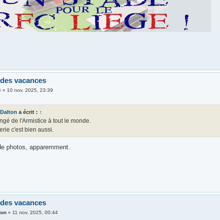
 des vacances
é
»
10 nov. 2025, 23:39
Dalton
a écrit :
↑
gé de l'Armistice à tout le monde.
rie c'est bien aussi.
de photos, apparemment.
 des vacances
ton
»
11 nov. 2025, 00:44