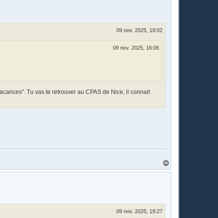
09 nov. 2025, 19:02
09 nov. 2025, 16:06
cances". Tu vas te retrouver au CPAS de Nice, il connait
H
a
u
t
09 nov. 2025, 19:27