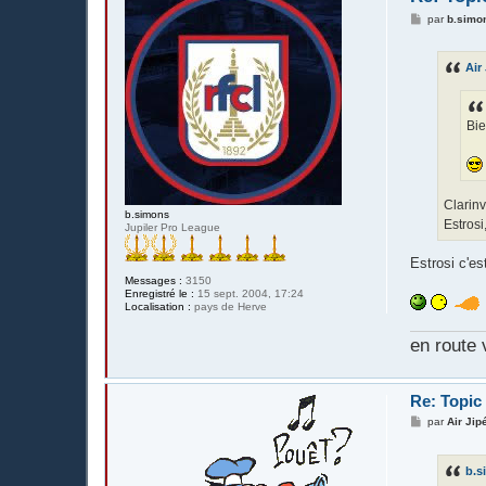
M
par
b.simo
e
s
s
Air
a
g
e
Bie
Clarinv
b.simons
Estrosi
Jupiler Pro League
Estrosi c'es
Messages :
3150
Enregistré le :
15 sept. 2004, 17:24
Localisation :
pays de Herve
en route 
Re: Topic
M
par
Air Jip
e
s
s
b.s
a
g