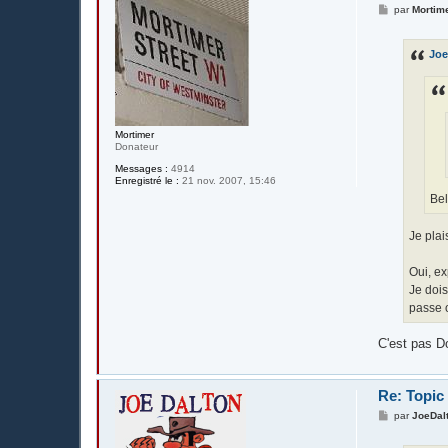
M
par
Mortim
e
s
s
Joe
a
g
e
Mortimer
Donateur
Messages :
4914
Enregistré le :
21 nov. 2007, 15:46
Bel
Je pla
Oui, ex
Je dois
passe 
C'est pas D
Re: Topic
M
par
JoeDal
e
s