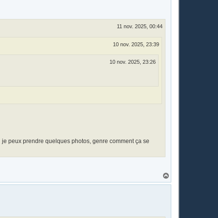
11 nov. 2025, 00:44
10 nov. 2025, 23:39
10 nov. 2025, 23:26
 si je peux prendre quelques photos, genre comment ça se
H
a
u
t