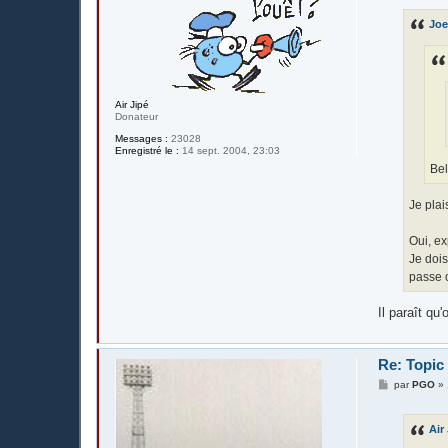
s
s
Joe
a
g
e
Air Jipé
Donateur
Messages :
23028
Enregistré le :
14 sept. 2004, 23:03
Bel
Je pla
Oui, ex
Je dois
passe 
Il paraît qu
Re: Topic
M
par
PGO
»
e
s
s
Air
a
g