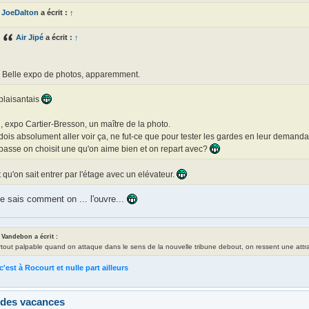
JoeDalton
a écrit :
↑
Air Jipé
a écrit :
↑
Belle expo de photos, apparemment.
plaisantais
, expo Cartier-Bresson, un maître de la photo.
dois absolument aller voir ça, ne fut-ce que pour tester les gardes en leur deman
passe on choisit une qu'on aime bien et on repart avec?
ît qu'on sait entrer par l'étage avec un elévateur.
je sais comment on ... l'ouvre...
 Vandebon a écrit :
rtout palpable quand on attaque dans le sens de la nouvelle tribune debout, on ressent une attrac
c'est à Rocourt et nulle part ailleurs
 des vacances