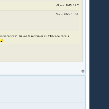
09 nov. 2025, 19:02
09 nov. 2025, 16:06
n vacances". Tu vas te retrouver au CPAS de Nice, il
H
a
u
t