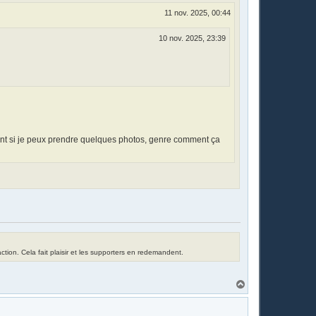
11 nov. 2025, 00:44
10 nov. 2025, 23:39
dant si je peux prendre quelques photos, genre comment ça
tion. Cela fait plaisir et les supporters en redemandent.
H
a
u
t