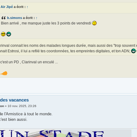
Air Jipé
a écrit :
↑
b.simons
a écrit :
↑
Bien arrivé , me manque juste les 3 points de vendredi
rinval connait les noms des malades longues durée, mais aussi des "trop souvent e
nait Estrosi, il lui a refilé tes coordonnées, tes empreintes digitales, et ton ADN;
 c'est un PD , Clarinval un enculé ...
 des vacances
ton
»
10 nov. 2025, 23:26
e l'Armistice à tout le monde.
'est bien aussi.