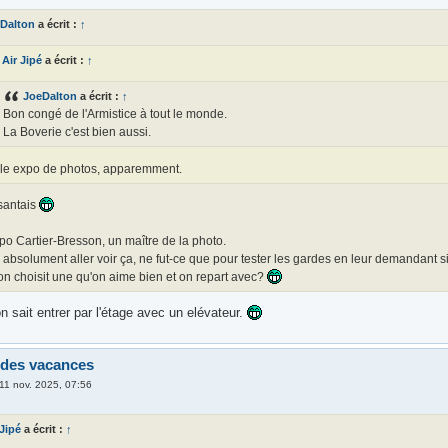
Dalton
a écrit :
↑
Air Jipé
a écrit :
↑
JoeDalton
a écrit :
↑
Bon congé de l'Armistice à tout le monde.
La Boverie c'est bien aussi.
le expo de photos, apparemment.
isantais
po Cartier-Bresson, un maître de la photo.
 absolument aller voir ça, ne fut-ce que pour tester les gardes en leur demandant
on choisit une qu'on aime bien et on repart avec?
'on sait entrer par l'étage avec un elévateur.
 des vacances
11 nov. 2025, 07:56
 Jipé
a écrit :
↑