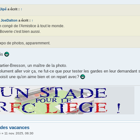
 Jipé
a écrit :
↑
JoeDalton
a écrit :
↑
 congé de l'Armistice à tout le monde.
Boverie c'est bien aussi.
expo de photos, apparemment.
ais
rtier-Bresson, un maître de la photo.
olument aller voir ça, ne fut-ce que pour tester les gardes en leur demandan
oisit une qu'on aime bien et on repart avec?
 des vacances
é
»
11 nov. 2025, 06:30