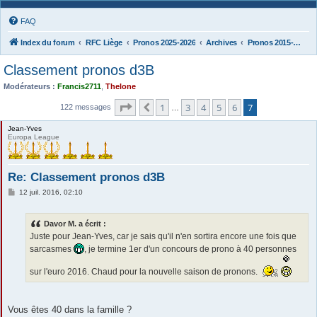
FAQ
Index du forum
RFC Liège
Pronos 2025-2026
Archives
Pronos 2015-2016
Classement pronos d3B
Modérateurs :
Francis2711
,
Thelone
Page
7
sur
7
1
3
4
5
6
7
Précédente
122 messages
…
Jean-Yves
Europa League
Re: Classement pronos d3B
M
12 juil. 2016, 02:10
e
s
s
Davor M. a écrit :
a
g
Juste pour Jean-Yves, car je sais qu'il n'en sortira encore une fois que
e
sarcasmes
, je termine 1er d'un concours de prono à 40 personnes
sur l'euro 2016. Chaud pour la nouvelle saison de pronons.
Vous êtes 40 dans la famille ?