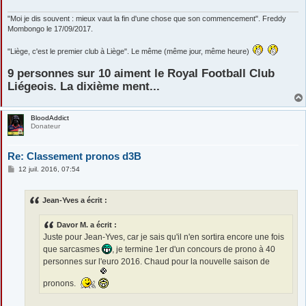
"Moi je dis souvent : mieux vaut la fin d'une chose que son commencement". Freddy
Mombongo le 17/09/2017.
"Liège, c'est le premier club à Liège". Le même (même jour, même heure)
9 personnes sur 10 aiment le Royal Football Club
Liégeois. La dixième ment...
BloodAddict
Donateur
Re: Classement pronos d3B
M
12 juil. 2016, 07:54
e
s
s
Jean-Yves a écrit :
a
g
e
Davor M. a écrit :
Juste pour Jean-Yves, car je sais qu'il n'en sortira encore une fois
que sarcasmes
, je termine 1er d'un concours de prono à 40
personnes sur l'euro 2016. Chaud pour la nouvelle saison de
pronons.