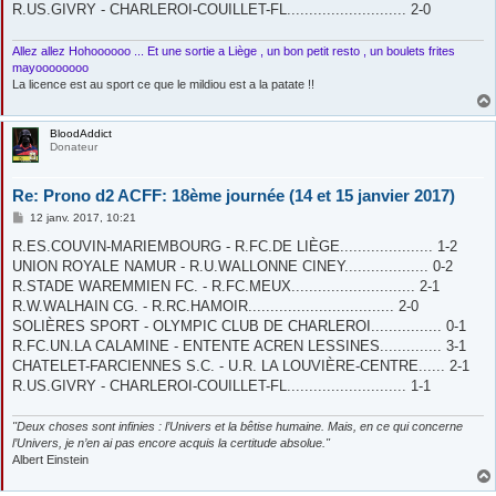
R.US.GIVRY - CHARLEROI-COUILLET-FL........................... 2-0
Allez allez Hohoooooo ... Et une sortie a Liège , un bon petit resto , un boulets frites
mayoooooooo
La licence est au sport ce que le mildiou est a la patate !!
BloodAddict
Donateur
Re: Prono d2 ACFF: 18ème journée (14 et 15 janvier 2017)
M
12 janv. 2017, 10:21
e
s
R.ES.COUVIN-MARIEMBOURG - R.FC.DE LIÈGE..................... 1-2
s
UNION ROYALE NAMUR - R.U.WALLONNE CINEY................... 0-2
a
g
R.STADE WAREMMIEN FC. - R.FC.MEUX............................ 2-1
e
R.W.WALHAIN CG. - R.RC.HAMOIR................................. 2-0
SOLIÈRES SPORT - OLYMPIC CLUB DE CHARLEROI................ 0-1
R.FC.UN.LA CALAMINE - ENTENTE ACREN LESSINES.............. 3-1
CHATELET-FARCIENNES S.C. - U.R. LA LOUVIÈRE-CENTRE...... 2-1
R.US.GIVRY - CHARLEROI-COUILLET-FL........................... 1-1
"Deux choses sont infinies : l’Univers et la bêtise humaine. Mais, en ce qui concerne
l’Univers, je n’en ai pas encore acquis la certitude absolue."
Albert Einstein