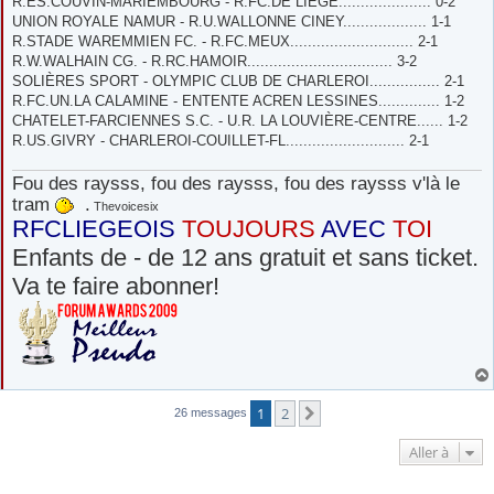
R.ES.COUVIN-MARIEMBOURG - R.FC.DE LIÈGE..................... 0-2
s
UNION ROYALE NAMUR - R.U.WALLONNE CINEY................... 1-1
a
g
R.STADE WAREMMIEN FC. - R.FC.MEUX............................ 2-1
e
R.W.WALHAIN CG. - R.RC.HAMOIR................................. 3-2
SOLIÈRES SPORT - OLYMPIC CLUB DE CHARLEROI................ 2-1
R.FC.UN.LA CALAMINE - ENTENTE ACREN LESSINES.............. 1-2
CHATELET-FARCIENNES S.C. - U.R. LA LOUVIÈRE-CENTRE...... 1-2
R.US.GIVRY - CHARLEROI-COUILLET-FL........................... 2-1
Fou des raysss, fou des raysss, fou des raysss v'là le
tram
.
Thevoicesix
RFCLIEGEOIS
TOUJOURS
AVEC
TOI
Enfants de - de 12 ans gratuit et sans ticket.
Va te faire abonner!
1
2
Suivante
26 messages
Aller à