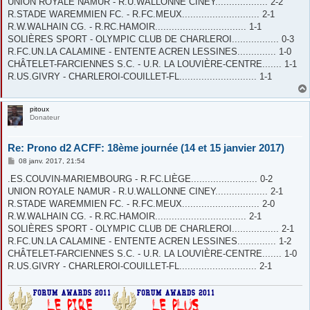
UNION ROYALE NAMUR - R.U.WALLONNE CINEY................... 2-2
a
g
R.STADE WAREMMIEN FC. - R.FC.MEUX............................ 2-1
e
R.W.WALHAIN CG. - R.RC.HAMOIR................................. 1-1
SOLIÈRES SPORT - OLYMPIC CLUB DE CHARLEROI................. 0-3
R.FC.UN.LA CALAMINE - ENTENTE ACREN LESSINES.............. 1-0
CHÂTELET-FARCIENNES S.C. - U.R. LA LOUVIÈRE-CENTRE....... 1-1
R.US.GIVRY - CHARLEROI-COUILLET-FL............................ 1-1
pitoux
Donateur
Re: Prono d2 ACFF: 18ème journée (14 et 15 janvier 2017)
M
08 janv. 2017, 21:54
e
s
.ES.COUVIN-MARIEMBOURG - R.FC.LIÈGE........................ 0-2
s
UNION ROYALE NAMUR - R.U.WALLONNE CINEY................... 2-1
a
g
R.STADE WAREMMIEN FC. - R.FC.MEUX............................ 2-0
e
R.W.WALHAIN CG. - R.RC.HAMOIR................................. 2-1
SOLIÈRES SPORT - OLYMPIC CLUB DE CHARLEROI................. 2-1
R.FC.UN.LA CALAMINE - ENTENTE ACREN LESSINES.............. 1-2
CHÂTELET-FARCIENNES S.C. - U.R. LA LOUVIÈRE-CENTRE....... 1-0
R.US.GIVRY - CHARLEROI-COUILLET-FL............................ 2-1