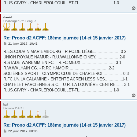
R.US.GIVRY - CHARLEROI-COUILLET-FL........................... 1-0
daniel
Challenger Pro League
Re: Prono d2 ACFF: 18ème journée (14 et 15 janvier 2017)
M
21 janv. 2017, 10:41
e
s
R.ES.COUVIN-MARIEMBOURG - R.FC.DE LIÈGE..................... 0-2
s
UNION ROYALE NAMUR - R.U.WALLONNE CINEY................... 2-0
a
g
R.STADE WAREMMIEN FC. - R.FC.MEUX............................ 3-1
e
R.W.WALHAIN CG. - R.RC.HAMOIR.................................2-2
SOLIÈRES SPORT - OLYMPIC CLUB DE CHARLEROI................ 0-3
R.FC.UN.LA CALAMINE - ENTENTE ACREN LESSINES..............1-1
CHATELET-FARCIENNES S.C. - U.R. LA LOUVIÈRE-CENTRE...... 3-1
R.US.GIVRY - CHARLEROI-COUILLET-FL........................... 1-0
kaji
Division 2 ACFF
Re: Prono d2 ACFF: 18ème journée (14 et 15 janvier 2017)
M
22 janv. 2017, 00:35
e