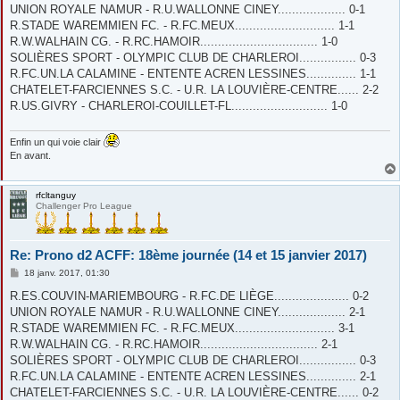
s
UNION ROYALE NAMUR - R.U.WALLONNE CINEY................... 0-1
a
g
R.STADE WAREMMIEN FC. - R.FC.MEUX............................ 1-1
e
R.W.WALHAIN CG. - R.RC.HAMOIR................................. 1-0
SOLIÈRES SPORT - OLYMPIC CLUB DE CHARLEROI................ 0-3
R.FC.UN.LA CALAMINE - ENTENTE ACREN LESSINES.............. 1-1
CHATELET-FARCIENNES S.C. - U.R. LA LOUVIÈRE-CENTRE...... 2-2
R.US.GIVRY - CHARLEROI-COUILLET-FL........................... 1-0
Enfin un qui voie clair
En avant.
rfcltanguy
Challenger Pro League
Re: Prono d2 ACFF: 18ème journée (14 et 15 janvier 2017)
M
18 janv. 2017, 01:30
e
s
R.ES.COUVIN-MARIEMBOURG - R.FC.DE LIÈGE..................... 0-2
s
UNION ROYALE NAMUR - R.U.WALLONNE CINEY................... 2-1
a
g
R.STADE WAREMMIEN FC. - R.FC.MEUX............................ 3-1
e
R.W.WALHAIN CG. - R.RC.HAMOIR................................. 2-1
SOLIÈRES SPORT - OLYMPIC CLUB DE CHARLEROI................ 0-3
R.FC.UN.LA CALAMINE - ENTENTE ACREN LESSINES.............. 2-1
CHATELET-FARCIENNES S.C. - U.R. LA LOUVIÈRE-CENTRE...... 0-2