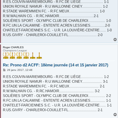
s
R.ES.COUVIN-MARIEMBOURG - R.FC.DE LIÈGE..................... 1-1
s
UNION ROYALE NAMUR - R.U.WALLONNE CINEY................... 1-2
a
g
R.STADE WAREMMIEN FC. - R.FC.MEUX............................ 1-0
e
R.W.WALHAIN CG. - R.RC.HAMOIR.................................2-1
SOLIÈRES SPORT - OLYMPIC CLUB DE CHARLEROI................ 1-0
R.FC.UN.LA CALAMINE - ENTENTE ACREN LESSINES..............2-0
CHATELET-FARCIENNES S.C. - U.R. LA LOUVIÈRE-CENTRE...... 1-0
R.US.GIVRY - CHARLEROI-COUILLET-FL........................... 2-0
Roger CHARLES
Champions League
Re: Prono d2 ACFF: 18ème journée (14 et 15 janvier 2017)
M
26 janv. 2017, 12:48
e
s
R.ES.COUVIN-MARIEMBOURG - R.FC.DE LIÈGE..................... 1-2
s
UNION ROYALE NAMUR - R.U.WALLONNE CINEY................... 3-1
a
g
R.STADE WAREMMIEN FC. - R.FC.MEUX............................ 2-1
e
R.W.WALHAIN CG. - R.RC.HAMOIR................................. 3-2
SOLIÈRES SPORT - OLYMPIC CLUB DE CHARLEROI................ 2-2
R.FC.UN.LA CALAMINE - ENTENTE ACREN LESSINES.............. 1-1
CHATELET-FARCIENNES S.C. - U.R. LA LOUVIÈRE-CENTRE...... 1-1
R.US.GIVRY - CHARLEROI-COUILLET-FL........................... 2-1