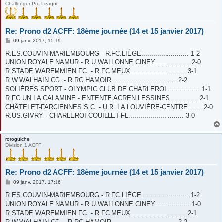
Challenger Pro League
Re: Prono d2 ACFF: 18ème journée (14 et 15 janvier 2017)
M
09 janv. 2017, 15:19
e
s
R.ES.COUVIN-MARIEMBOURG - R.FC.LIÈGE........................ 1-2
s
UNION ROYALE NAMUR - R.U.WALLONNE CINEY...................2-0
a
g
R.STADE WAREMMIEN FC. - R.FC.MEUX............................ 3-1
e
R.W.WALHAIN CG. - R.RC.HAMOIR................................. 2-2
SOLIÈRES SPORT - OLYMPIC CLUB DE CHARLEROI................. 1-1
R.FC.UN.LA CALAMINE - ENTENTE ACREN LESSINES.............. 2-1
CHÂTELET-FARCIENNES S.C. - U.R. LA LOUVIÈRE-CENTRE....... 2-0
R.US.GIVRY - CHARLEROI-COUILLET-FL............................ 3-0
roroguiche
Division 1 ACFF
Re: Prono d2 ACFF: 18ème journée (14 et 15 janvier 2017)
M
09 janv. 2017, 17:16
e
s
R.ES.COUVIN-MARIEMBOURG - R.FC.LIÈGE........................ 1-2
s
UNION ROYALE NAMUR - R.U.WALLONNE CINEY...................1-0
a
g
R.STADE WAREMMIEN FC. - R.FC.MEUX............................ 2-1
e
R.W.WALHAIN CG. - R.RC.HAMOIR................................. 2-2