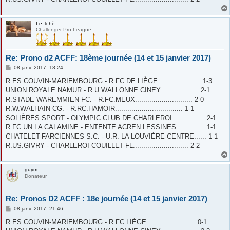
Le Tchè
Challenger Pro League
Re: Prono d2 ACFF: 18ème journée (14 et 15 janvier 2017)
M
08 janv. 2017, 18:24
e
s
R.ES.COUVIN-MARIEMBOURG - R.FC.DE LIÈGE..................... 1-3
s
UNION ROYALE NAMUR - R.U.WALLONNE CINEY................... 2-1
a
g
R.STADE WAREMMIEN FC. - R.FC.MEUX............................ 2-0
e
R.W.WALHAIN CG. - R.RC.HAMOIR................................. 1-1
SOLIÈRES SPORT - OLYMPIC CLUB DE CHARLEROI................ 2-1
R.FC.UN.LA CALAMINE - ENTENTE ACREN LESSINES.............. 1-1
CHATELET-FARCIENNES S.C. - U.R. LA LOUVIÈRE-CENTRE...... 1-1
R.US.GIVRY - CHARLEROI-COUILLET-FL........................... 2-2
guym
Donateur
Re: Pronos D2 ACFF : 18e journée (14 et 15 janvier 2017)
M
08 janv. 2017, 21:46
e
s
R.ES.COUVIN-MARIEMBOURG - R.FC.LIÈGE........................ 0-1
s