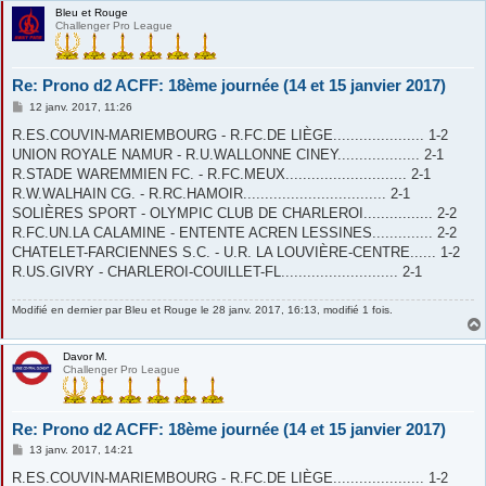
Bleu et Rouge
Challenger Pro League
Re: Prono d2 ACFF: 18ème journée (14 et 15 janvier 2017)
M
12 janv. 2017, 11:26
e
s
R.ES.COUVIN-MARIEMBOURG - R.FC.DE LIÈGE..................... 1-2
s
UNION ROYALE NAMUR - R.U.WALLONNE CINEY................... 2-1
a
g
R.STADE WAREMMIEN FC. - R.FC.MEUX............................ 2-1
e
R.W.WALHAIN CG. - R.RC.HAMOIR................................. 2-1
SOLIÈRES SPORT - OLYMPIC CLUB DE CHARLEROI................ 2-2
R.FC.UN.LA CALAMINE - ENTENTE ACREN LESSINES.............. 2-2
CHATELET-FARCIENNES S.C. - U.R. LA LOUVIÈRE-CENTRE...... 1-2
R.US.GIVRY - CHARLEROI-COUILLET-FL........................... 2-1
Modifié en dernier par
Bleu et Rouge
le 28 janv. 2017, 16:13, modifié 1 fois.
Davor M.
Challenger Pro League
Re: Prono d2 ACFF: 18ème journée (14 et 15 janvier 2017)
M
13 janv. 2017, 14:21
e
s
R.ES.COUVIN-MARIEMBOURG - R.FC.DE LIÈGE..................... 1-2