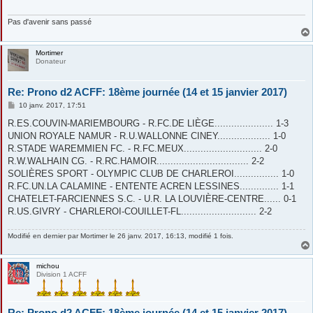
Pas d'avenir sans passé
Mortimer
Donateur
Re: Prono d2 ACFF: 18ème journée (14 et 15 janvier 2017)
M
10 janv. 2017, 17:51
e
s
R.ES.COUVIN-MARIEMBOURG - R.FC.DE LIÈGE..................... 1-3
s
UNION ROYALE NAMUR - R.U.WALLONNE CINEY................... 1-0
a
g
R.STADE WAREMMIEN FC. - R.FC.MEUX............................ 2-0
e
R.W.WALHAIN CG. - R.RC.HAMOIR................................. 2-2
SOLIÈRES SPORT - OLYMPIC CLUB DE CHARLEROI................ 1-0
R.FC.UN.LA CALAMINE - ENTENTE ACREN LESSINES.............. 1-1
CHATELET-FARCIENNES S.C. - U.R. LA LOUVIÈRE-CENTRE...... 0-1
R.US.GIVRY - CHARLEROI-COUILLET-FL........................... 2-2
Modifié en dernier par
Mortimer
le 26 janv. 2017, 16:13, modifié 1 fois.
michou
Division 1 ACFF
Re: Prono d2 ACFF: 18ème journée (14 et 15 janvier 2017)