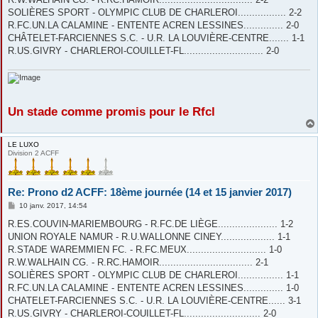
SOLIÈRES SPORT - OLYMPIC CLUB DE CHARLEROI................. 2-2
R.FC.UN.LA CALAMINE - ENTENTE ACREN LESSINES.............. 2-0
CHÂTELET-FARCIENNES S.C. - U.R. LA LOUVIÈRE-CENTRE....... 1-1
R.US.GIVRY - CHARLEROI-COUILLET-FL............................ 2-0
Un stade comme promis pour le Rfcl
LE LUXO
Division 2 ACFF
Re: Prono d2 ACFF: 18ème journée (14 et 15 janvier 2017)
M
10 janv. 2017, 14:54
e
s
R.ES.COUVIN-MARIEMBOURG - R.FC.DE LIÈGE..................... 1-2
s
UNION ROYALE NAMUR - R.U.WALLONNE CINEY................... 1-1
a
g
R.STADE WAREMMIEN FC. - R.FC.MEUX............................ 1-0
e
R.W.WALHAIN CG. - R.RC.HAMOIR................................. 2-1
SOLIÈRES SPORT - OLYMPIC CLUB DE CHARLEROI................ 1-1
R.FC.UN.LA CALAMINE - ENTENTE ACREN LESSINES.............. 1-0
CHATELET-FARCIENNES S.C. - U.R. LA LOUVIÈRE-CENTRE...... 3-1
R.US.GIVRY - CHARLEROI-COUILLET-FL........................... 2-0