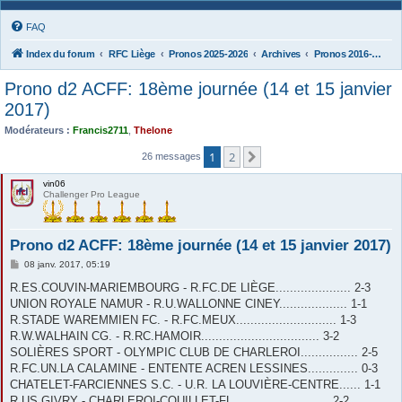
FAQ
Index du forum
RFC Liège
Pronos 2025-2026
Archives
Pronos 2016-2017
Prono d2 ACFF: 18ème journée (14 et 15 janvier
2017)
Modérateurs :
Francis2711
,
Thelone
1
2
Suivante
26 messages
vin06
Challenger Pro League
Prono d2 ACFF: 18ème journée (14 et 15 janvier 2017)
M
08 janv. 2017, 05:19
e
s
R.ES.COUVIN-MARIEMBOURG - R.FC.DE LIÈGE..................... 2-3
s
UNION ROYALE NAMUR - R.U.WALLONNE CINEY................... 1-1
a
g
R.STADE WAREMMIEN FC. - R.FC.MEUX............................ 1-3
e
R.W.WALHAIN CG. - R.RC.HAMOIR................................. 3-2
SOLIÈRES SPORT - OLYMPIC CLUB DE CHARLEROI................ 2-5
R.FC.UN.LA CALAMINE - ENTENTE ACREN LESSINES.............. 0-3
CHATELET-FARCIENNES S.C. - U.R. LA LOUVIÈRE-CENTRE...... 1-1
R.US.GIVRY - CHARLEROI-COUILLET-FL........................... 2-2