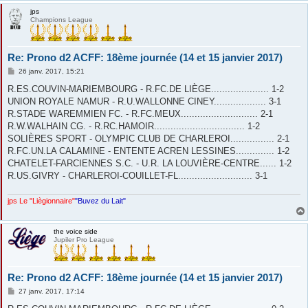
jps
Champions League
Re: Prono d2 ACFF: 18ème journée (14 et 15 janvier 2017)
M
26 janv. 2017, 15:21
e
s
R.ES.COUVIN-MARIEMBOURG - R.FC.DE LIÈGE..................... 1-2
s
UNION ROYALE NAMUR - R.U.WALLONNE CINEY................... 3-1
a
g
R.STADE WAREMMIEN FC. - R.FC.MEUX............................ 2-1
e
R.W.WALHAIN CG. - R.RC.HAMOIR................................. 1-2
SOLIÈRES SPORT - OLYMPIC CLUB DE CHARLEROI................ 2-1
R.FC.UN.LA CALAMINE - ENTENTE ACREN LESSINES.............. 1-2
CHATELET-FARCIENNES S.C. - U.R. LA LOUVIÈRE-CENTRE...... 1-2
R.US.GIVRY - CHARLEROI-COUILLET-FL........................... 3-1
jps Le "Liègionnaire"
"Buvez du Lait"
the voice side
Jupiler Pro League
Re: Prono d2 ACFF: 18ème journée (14 et 15 janvier 2017)
M
27 janv. 2017, 17:14
e
s