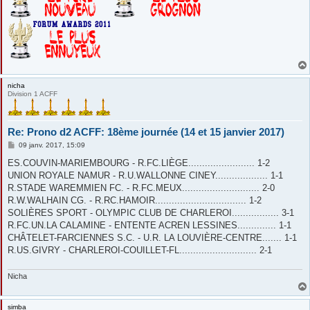
nicha
Division 1 ACFF
Re: Prono d2 ACFF: 18ème journée (14 et 15 janvier 2017)
M
09 janv. 2017, 15:09
e
s
ES.COUVIN-MARIEMBOURG - R.FC.LIÈGE........................ 1-2
s
UNION ROYALE NAMUR - R.U.WALLONNE CINEY................... 1-1
a
g
R.STADE WAREMMIEN FC. - R.FC.MEUX............................ 2-0
e
R.W.WALHAIN CG. - R.RC.HAMOIR................................. 1-2
SOLIÈRES SPORT - OLYMPIC CLUB DE CHARLEROI................. 3-1
R.FC.UN.LA CALAMINE - ENTENTE ACREN LESSINES.............. 1-1
CHÂTELET-FARCIENNES S.C. - U.R. LA LOUVIÈRE-CENTRE....... 1-1
R.US.GIVRY - CHARLEROI-COUILLET-FL............................ 2-1
Nicha
simba