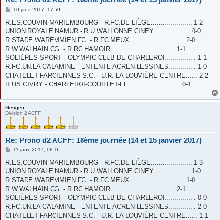
M
10 janv. 2017, 17:59
e
s
R.ES.COUVIN-MARIEMBOURG - R.FC.DE LIÈGE..................... 1-2
s
UNION ROYALE NAMUR - R.U.WALLONNE CINEY................... 0-0
a
g
R.STADE WAREMMIEN FC. - R.FC.MEUX............................ 2-0
e
R.W.WALHAIN CG. - R.RC.HAMOIR................................. 1-1
SOLIÈRES SPORT - OLYMPIC CLUB DE CHARLEROI................ 1-1
R.FC.UN.LA CALAMINE - ENTENTE ACREN LESSINES.............. 1-0
CHATELET-FARCIENNES S.C. - U.R. LA LOUVIÈRE-CENTRE...... 2-2
R.US.GIVRY - CHARLEROI-COUILLET-FL........................... 0-1
Geugeu
Division 2 ACFF
Re: Prono d2 ACFF: 18ème journée (14 et 15 janvier 2017)
M
11 janv. 2017, 08:16
e
s
R.ES.COUVIN-MARIEMBOURG - R.FC.DE LIÈGE..................... 1-3
s
UNION ROYALE NAMUR - R.U.WALLONNE CINEY................... 1-0
a
g
R.STADE WAREMMIEN FC. - R.FC.MEUX............................ 1-0
e
R.W.WALHAIN CG. - R.RC.HAMOIR................................. 2-1
SOLIÈRES SPORT - OLYMPIC CLUB DE CHARLEROI................ 0-0
R.FC.UN.LA CALAMINE - ENTENTE ACREN LESSINES.............. 2-0
CHATELET-FARCIENNES S.C. - U.R. LA LOUVIÈRE-CENTRE...... 1-1