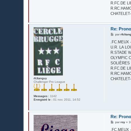
R.FC.DE LIÈG
R.RC.HAMOIR
CHATELET-FAR
Re: Prono
M
par
rfcltan
e
s
.FC.MEUX - R.
s
U.R. LA LO
a
g
R.STADE WA
e
OLYMPIC CL
SOLIÈRES SPO
R.FC.DE LIÈG
R.RC.HAMOIR
rfcltanguy
CHATELET-FAR
Challenger Pro League
Messages :
1142
Enregistré le :
01 nov. 2011, 14:52
Re: Prono
M
par
roy
»
1
e
s
.FC.MEUX - R.