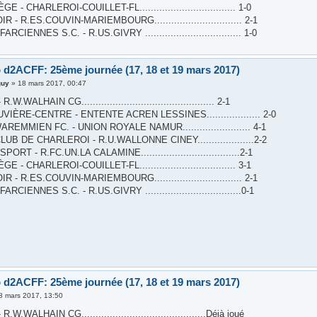
E - CHARLEROI-COUILLET-FL.................................. 1-0
 - R.ES.COUVIN-MARIEMBOURG............................... 2-1
CIENNES S.C. - R.US.GIVRY .................................. 1-0
 d2ACFF: 25ème journée (17, 18 et 19 mars 2017)
guy
»
18 mars 2017, 00:47
W.WALHAIN CG............................................... 2-1
UVIÈRE-CENTRE - ENTENTE ACREN LESSINES................... 2-0
REMMIEN FC. - UNION ROYALE NAMUR........................ 4-1
UB DE CHARLEROI - R.U.WALLONNE CINEY....................2-2
RT - R.FC.UN.LA CALAMINE...................................2-1
E - CHARLEROI-COUILLET-FL.................................. 3-1
 - R.ES.COUVIN-MARIEMBOURG............................... 2-1
CIENNES S.C. - R.US.GIVRY ..................................0-1
 d2ACFF: 25ème journée (17, 18 et 19 mars 2017)
8 mars 2017, 13:50
W.WALHAIN CG............................................Déjà joué