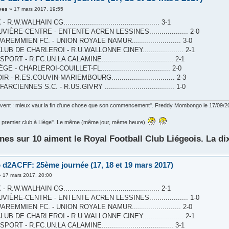
ves
»
17 mars 2017, 19:55
.W.WALHAIN CG............................................... 3-1
UVIÈRE-CENTRE - ENTENTE ACREN LESSINES................... 2-0
REMMIEN FC. - UNION ROYALE NAMUR........................ 3-0
UB DE CHARLEROI - R.U.WALLONNE CINEY.................... 2-1
RT - R.FC.UN.LA CALAMINE................................... 2-1
E - CHARLEROI-COUILLET-FL.................................. 2-0
 - R.ES.COUVIN-MARIEMBOURG............................... 2-3
CIENNES S.C. - R.US.GIVRY .................................. 1-0
ouvent : mieux vaut la fin d'une chose que son commencement". Freddy Mombongo le 17/09/2
 le premier club à Liège". Le même (même jour, même heure)
nes sur 10 aiment le Royal Football Club Liégeois. La di
 d2ACFF: 25ème journée (17, 18 et 19 mars 2017)
»
17 mars 2017, 20:00
.W.WALHAIN CG............................................... 2-1
UVIÈRE-CENTRE - ENTENTE ACREN LESSINES................... 1-0
REMMIEN FC. - UNION ROYALE NAMUR........................ 2-0
UB DE CHARLEROI - R.U.WALLONNE CINEY.................... 2-1
RT - R.FC.UN.LA CALAMINE................................... 3-1