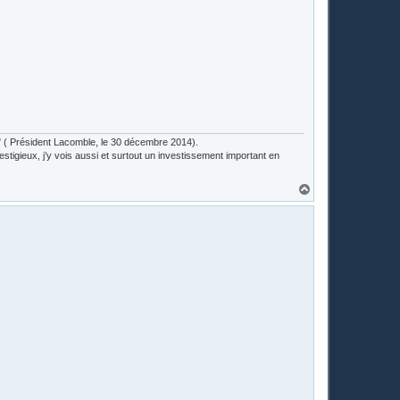
lub" ( Président Lacomble, le 30 décembre 2014).
estigieux, j’y vois aussi et surtout un investissement important en
H
a
u
t