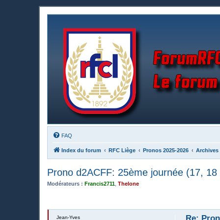
FAQ
Index du forum
RFC Liège
Pronos 2025-2026
Archives
Prono d2ACFF: 25ème journée (17, 18 
Modérateurs :
Francis2711
,
Thelone
Re: Pron
Jean-Yves