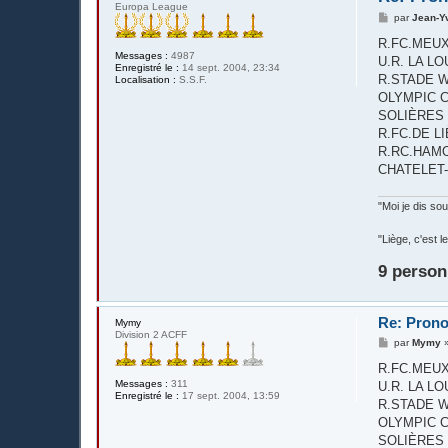
Europa League
M
par
Jean-Y
e
s
R.FC.MEUX - R
s
Messages :
4987
U.R. LA LO
a
Enregistré le :
14 sept. 2004, 23:34
g
R.STADE WA
Localisation :
S.S.F.
e
OLYMPIC CL
SOLIÈRES SPO
R.FC.DE LIÈG
R.RC.HAMOIR
CHATELET-FAR
"Moi je dis s
"Liège, c'est
9 person
Re: Prono
Mymy
Division 2 ACFF
M
par
Mymy
e
s
R.FC.MEUX - R
s
Messages :
311
U.R. LA LO
a
Enregistré le :
17 sept. 2004, 13:59
g
R.STADE WA
e
OLYMPIC CL
SOLIÈRES SPO