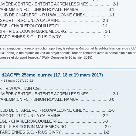
UVIÈRE-CENTRE - ENTENTE ACREN LESSINES................... 2-1
REMMIEN FC. - UNION ROYALE NAMUR........................ 3-1
UB DE CHARLEROI - R.U.WALLONNE CINEY....................1-1
RT - R.FC.UN.LA CALAMINE...................................2-1
E - CHARLEROI-COUILLET-FL.................................. 2-1
 - R.ES.COUVIN-MARIEMBOURG............................... 1-1
CIENNES S.C. - R.US.GIVRY ..................................2-1
fs stratégiques : la reconstruction sportive, le retour à Rocourt et la solidité financière du c
e la Tonne, je me réjouis de voir ce projet aboutir. Tout en renouant avec le passé d’un club pr
eunesse et du sport liégeois." (Willy Demeyer le 16 janvier 2015).
 d2ACFF: 25ème journée (17, 18 et 19 mars 2017)
4
»
18 mars 2017, 19:52
R.W.WALHAIN CG...............................................
UVIÈRE-CENTRE - ENTENTE ACREN LESSINES................... 2-1
REMMIEN FC. - UNION ROYALE NAMUR........................ 3-0
UB DE CHARLEROI - R.U.WALLONNE CINEY....................1-0
RT - R.FC.UN.LA CALAMINE...................................2-2
E - CHARLEROI-COUILLET-FL.................................. 3-0
 - R.ES.COUVIN-MARIEMBOURG............................... 2-0
CIENNES S.C. - R.US.GIVRY ..................................1-2