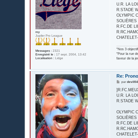
s
U.R. LA LO
a
g
R.STADE WA
e
OLYMPIC CL
SOLIÈRES SPO
R.FC.DE LIÈG
R.RC.HAMOIR
roy
Jupiler Pro League
CHATELET-FAR
"Nos 3 objecti
Messages :
2321
"Pour la rue d
Enregistré le :
17 sept. 2004, 13:42
Localisation :
Lidge
faveur de la j
Re: Prono
M
par
devil0
e
s
]R.FC.MEUX - 
s
U.R. LA LO
a
g
R.STADE WA
e
OLYMPIC CL
SOLIÈRES SPO
R.FC.DE LIÈG
R.RC.HAMOIR
CHATELET-FAR