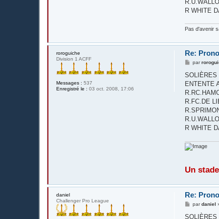
R.U.WALLONN
R WHITE D
Pas d'avenir 
Re: Prono
roroguiche
Division 1 ACFF
M
par
rorogu
e
s
SOLIÈRES S
s
Messages :
537
ENTENTE AC
a
Enregistré le :
03 oct. 2008, 17:06
g
R.RC.HAMOI
e
R.FC.DE LIÈGE
R.SPRIMON
R.U.WALLONN
R WHITE D
Un stade
Re: Prono
daniel
Challenger Pro League
M
par
daniel
e
s
SOLIÈRES S