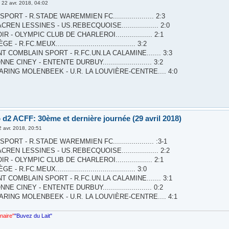
»
22 avr. 2018, 04:02
PORT - R.STADE WAREMMIEN FC.................... 2:3
REN LESSINES - US.REBECQUOISE.................. 2:0
R - OLYMPIC CLUB DE CHARLEROI.................. 2:1
 - R.FC.MEUX....................................... 3:2
T COMBLAIN SPORT - R.FC.UN.LA CALAMINE....... 3:3
E CINEY - ENTENTE DURBUY........................ 3:2
ARING MOLENBEEK - U.R. LA LOUVIÈRE-CENTRE.... 4:0
 d2 ACFF: 30ème et dernière journée (29 avril 2018)
2 avr. 2018, 20:51
PORT - R.STADE WAREMMIEN FC.................... :3-1
REN LESSINES - US.REBECQUOISE.................. 2:2
R - OLYMPIC CLUB DE CHARLEROI.................. 2:1
 - R.FC.MEUX....................................... 3:0
T COMBLAIN SPORT - R.FC.UN.LA CALAMINE....... 3:1
E CINEY - ENTENTE DURBUY........................ 0:2
ARING MOLENBEEK - U.R. LA LOUVIÈRE-CENTRE.... 4:1
nnaire"
"Buvez du Lait"