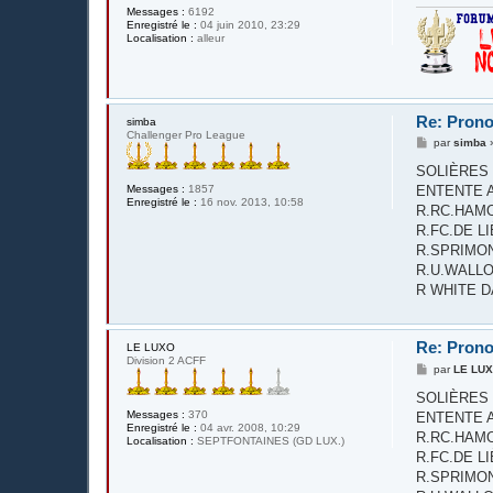
Messages :
6192
Enregistré le :
04 juin 2010, 23:29
Localisation :
alleur
Re: Prono
simba
Challenger Pro League
M
par
simba
e
s
SOLIÈRES S
s
Messages :
1857
ENTENTE AC
a
Enregistré le :
16 nov. 2013, 10:58
g
R.RC.HAMOI
e
R.FC.DE LIÈGE
R.SPRIMON
R.U.WALLONN
R WHITE D
Re: Prono
LE LUXO
Division 2 ACFF
M
par
LE LU
e
s
SOLIÈRES S
s
Messages :
370
ENTENTE AC
a
Enregistré le :
04 avr. 2008, 10:29
g
R.RC.HAMOI
Localisation :
SEPTFONTAINES (GD LUX.)
e
R.FC.DE LIÈGE
R.SPRIMON