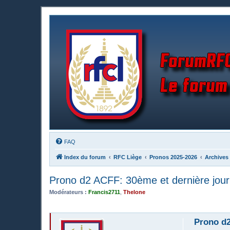
FAQ
Index du forum
RFC Liège
Pronos 2025-2026
Archives
Prono d2 ACFF: 30ème et dernière journ
Modérateurs :
Francis2711
,
Thelone
Prono d2