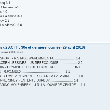
ecq 3-1
 Charleroi 2-1
x 4-0
La Calamine 3-0
buy 2-2
Louvière/C. 5-0
 d2 ACFF : 30e et dernière journée (29 avril 2018)
»
24 avr. 2018, 18:42
PORT - R.STADE WAREMMIEN FC..................... 1-1
REN LESSINES - US.REBECQUOISE................... 2-2
R - OLYMPIC CLUB DE CHARLEROI................... 0-0
R.FC.MEUX............................................ 2-1
T COMBLAIN SPORT - R.FC.UN.LA CALAMINE....... 1-0
E CINEY - ENTENTE DURBUY........................ 1-1
ARING MOLENBEEK - U.R. LA LOUVIÈRE-CENTRE.... 1-1