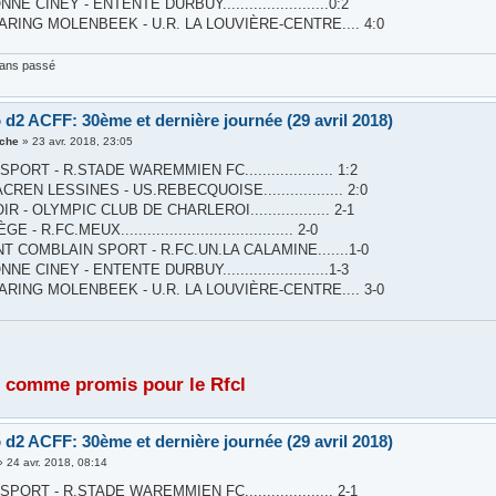
E CINEY - ENTENTE DURBUY........................0:2
ARING MOLENBEEK - U.R. LA LOUVIÈRE-CENTRE.... 4:0
sans passé
 d2 ACFF: 30ème et dernière journée (29 avril 2018)
iche
»
23 avr. 2018, 23:05
PORT - R.STADE WAREMMIEN FC.................... 1:2
REN LESSINES - US.REBECQUOISE.................. 2:0
R - OLYMPIC CLUB DE CHARLEROI.................. 2-1
 - R.FC.MEUX....................................... 2-0
T COMBLAIN SPORT - R.FC.UN.LA CALAMINE.......1-0
E CINEY - ENTENTE DURBUY........................1-3
ARING MOLENBEEK - U.R. LA LOUVIÈRE-CENTRE.... 3-0
 comme promis pour le Rfcl
 d2 ACFF: 30ème et dernière journée (29 avril 2018)
»
24 avr. 2018, 08:14
PORT - R.STADE WAREMMIEN FC.................... 2-1