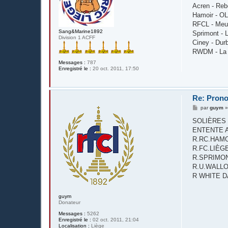
s
Acren - Reb
a
g
Hamoir - OL
e
RFCL - Meu
Sang&Marine1892
Sprimont - 
Division 1 ACFF
Ciney - Dur
RWDM - La 
Messages :
787
Enregistré le :
20 oct. 2011, 17:50
Re: Pronos
M
par
guym
e
s
SOLIÈRES S
s
ENTENTE AC
a
g
R.RC.HAMOI
e
R.FC.LIÈGE - 
R.SPRIMON
R.U.WALLONN
R WHITE D
guym
Donateur
Messages :
5262
Enregistré le :
02 oct. 2011, 21:04
Localisation :
Liège