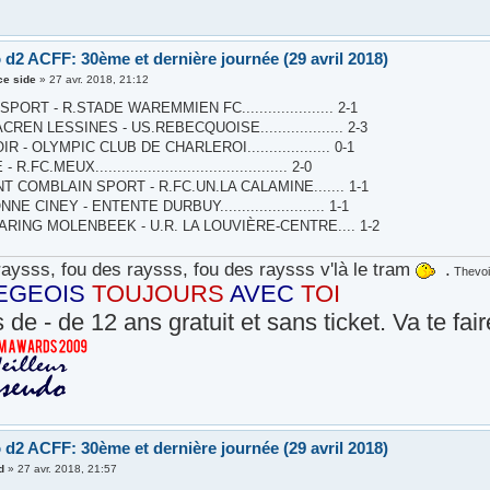
 d2 ACFF: 30ème et dernière journée (29 avril 2018)
ce side
»
27 avr. 2018, 21:12
PORT - R.STADE WAREMMIEN FC..................... 2-1
REN LESSINES - US.REBECQUOISE................... 2-3
R - OLYMPIC CLUB DE CHARLEROI................... 0-1
R.FC.MEUX............................................ 2-0
T COMBLAIN SPORT - R.FC.UN.LA CALAMINE....... 1-1
E CINEY - ENTENTE DURBUY........................ 1-1
ARING MOLENBEEK - U.R. LA LOUVIÈRE-CENTRE.... 1-2
aysss, fou des raysss, fou des raysss v'là le tram
.
Thevoi
EGEOIS
TOUJOURS
AVEC
TOI
 de - de 12 ans gratuit et sans ticket. Va te fai
 d2 ACFF: 30ème et dernière journée (29 avril 2018)
d
»
27 avr. 2018, 21:57