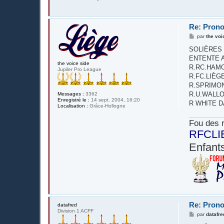
Re: Prono
M
par
the voi
e
s
SOLIÈRES S
s
ENTENTE AC
a
the voice side
g
R.RC.HAMOI
Jupiler Pro League
e
R.FC.LIÈGE - 
R.SPRIMON
R.U.WALLONN
Messages :
3362
Enregistré le :
14 sept. 2004, 16:20
R WHITE D
Localisation :
Grâce-Hollogne
Fou des r
RFCLI
Enfants
Re: Prono
datafred
Division 1 ACFF
M
par
datafre
e