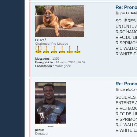
Re: Prono
M
par
Le Tch
e
s
SOLIÈRES S
s
ENTENTE AC
a
g
R.RC.HAMOI
e
R.FC.DE LIÈGE
Le Tchè
R.SPRIMON
Challenger Pro League
R.U.WALLONN
R WHITE D
Messages :
1355
Enregistré le :
14 sept. 2004, 16:52
Localisation :
Montegnée
Re: Prono
M
par
pitoux
e
s
SOLIÈRES S
s
ENTENTE AC
a
g
R.RC.HAMOI
e
R.FC.DE LIÈGE
R.SPRIMON
R.U.WALLONN
pitoux
R WHITE D
Donateur