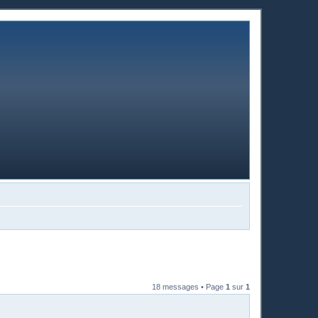
18 messages • Page
1
sur
1