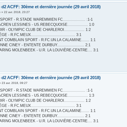
 d2 ACFF: 30ème et dernière journée (29 avril 2018)
è
»
22 avr. 2018, 23:27
PORT - R.STADE WAREMMIEN FC.................... :1-1
REN LESSINES - US.REBECQUOISE.................. 1:0
R - OLYMPIC CLUB DE CHARLEROI.................. 1:2
 - R.FC.MEUX....................................... 3:1
T COMBLAIN SPORT - R.FC.UN.LA CALAMINE....... 1:1
E CINEY - ENTENTE DURBUY........................ 2:1
ARING MOLENBEEK - U.R. LA LOUVIÈRE-CENTRE.... 3:1
 d2 ACFF: 30ème et dernière journée (29 avril 2018)
»
23 avr. 2018, 09:27
PORT - R.STADE WAREMMIEN FC.................... :1-1
REN LESSINES - US.REBECQUOISE.................. 1:3
R - OLYMPIC CLUB DE CHARLEROI.................. 1:2
 - R.FC.MEUX....................................... 3:1
T COMBLAIN SPORT - R.FC.UN.LA CALAMINE....... 1:1
E CINEY - ENTENTE DURBUY........................ 2:1
ARING MOLENBEEK - U.R. LA LOUVIÈRE-CENTRE.... 3:1