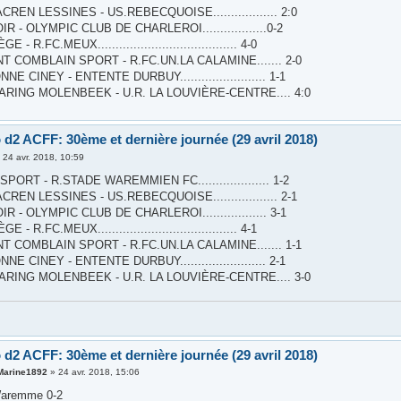
REN LESSINES - US.REBECQUOISE.................. 2:0
R - OLYMPIC CLUB DE CHARLEROI..................0-2
 - R.FC.MEUX....................................... 4-0
T COMBLAIN SPORT - R.FC.UN.LA CALAMINE....... 2-0
E CINEY - ENTENTE DURBUY........................ 1-1
ARING MOLENBEEK - U.R. LA LOUVIÈRE-CENTRE.... 4:0
 d2 ACFF: 30ème et dernière journée (29 avril 2018)
»
24 avr. 2018, 10:59
PORT - R.STADE WAREMMIEN FC.................... 1-2
REN LESSINES - US.REBECQUOISE.................. 2-1
R - OLYMPIC CLUB DE CHARLEROI.................. 3-1
 - R.FC.MEUX....................................... 4-1
T COMBLAIN SPORT - R.FC.UN.LA CALAMINE....... 1-1
E CINEY - ENTENTE DURBUY........................ 2-1
ARING MOLENBEEK - U.R. LA LOUVIÈRE-CENTRE.... 3-0
 d2 ACFF: 30ème et dernière journée (29 avril 2018)
arine1892
»
24 avr. 2018, 15:06
 Waremme 0-2