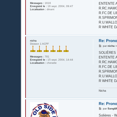
s
Messages :
1616
ENTENTE AC
a
Enregistré le :
16 sept. 2004, 09:47
g
R.RC.HAMOI
Localisation :
dinant
e
R.FC.DE LIÈGE
R.SPRIMON
R.U.WALLONN
R WHITE D
Re: Prono
nicha
Division 1 ACFF
M
par
nicha
e
s
SOLIÈRES S
s
Messages :
781
ENTENTE AC
a
Enregistré le :
15 sept. 2004, 14:44
g
R.RC.HAMOI
Localisation :
cheratte
e
R.FC.DE LIÈGE
R.SPRIMON
R.U.WALLONN
R WHITE D
Nicha
Re: Prono
M
par
Sang&M
e
s
Solières -