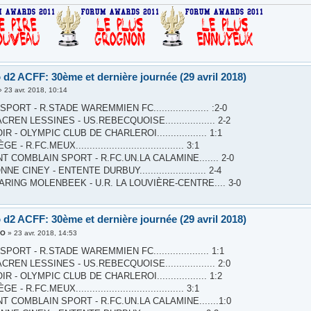
 d2 ACFF: 30ème et dernière journée (29 avril 2018)
»
23 avr. 2018, 10:14
PORT - R.STADE WAREMMIEN FC.................... :2-0
REN LESSINES - US.REBECQUOISE.................. 2-2
R - OLYMPIC CLUB DE CHARLEROI.................. 1:1
 - R.FC.MEUX....................................... 3:1
T COMBLAIN SPORT - R.FC.UN.LA CALAMINE....... 2-0
E CINEY - ENTENTE DURBUY........................ 2-4
ARING MOLENBEEK - U.R. LA LOUVIÈRE-CENTRE.... 3-0
 d2 ACFF: 30ème et dernière journée (29 avril 2018)
XO
»
23 avr. 2018, 14:53
PORT - R.STADE WAREMMIEN FC.................... 1:1
REN LESSINES - US.REBECQUOISE.................. 2:0
R - OLYMPIC CLUB DE CHARLEROI.................. 1:2
 - R.FC.MEUX....................................... 3:1
T COMBLAIN SPORT - R.FC.UN.LA CALAMINE.......1:0