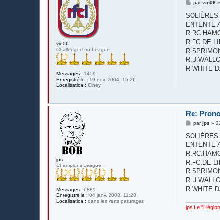
M
par
vin06
e
s
SOLIÈRES S
s
ENTENTE AC
a
g
R.RC.HAMOI
e
R.FC.DE LIÈGE
vin06
Challenger Pro League
R.SPRIMON
R.U.WALLONN
R WHITE D
Messages :
1459
Enregistré le :
19 nov. 2004, 15:26
Localisation :
Ciney
Re: Prono
M
par
jps
»
2
e
s
SOLIÈRES S
s
ENTENTE AC
a
g
R.RC.HAMOI
e
jps
R.FC.DE LIÈGE
Champions League
R.SPRIMON
R.U.WALLONN
R WHITE D
Messages :
6881
Enregistré le :
04 janv. 2008, 11:28
Localisation :
dans les verts paturages
jps Le "Liègio