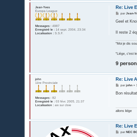
Re: Live 
Jean-Yves
Europa League
M
par
Jean-Y
e
s
Geel et Kno
s
Messages :
4987
a
Enregistré le :
14 sept. 2004, 23:34
g
Il reste 2 é
Localisation :
S.S.F.
e
"Moi je dis s
"Liège, c'est
9 person
Re: Live A
john
1ère Provinciale
M
par
john
»
e
s
Bon résulta
s
Messages :
82
a
Enregistré le :
03 févr. 2005, 21:37
g
Localisation :
aix sur cloie
e
allons lidge
Re: Live 
M
par
NEC B
e