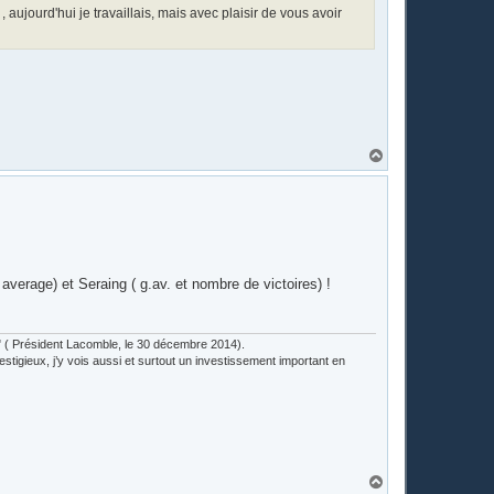
 aujourd'hui je travaillais, mais avec plaisir de vous avoir
H
a
u
t
verage) et Seraing ( g.av. et nombre de victoires) !
lub" ( Président Lacomble, le 30 décembre 2014).
estigieux, j’y vois aussi et surtout un investissement important en
H