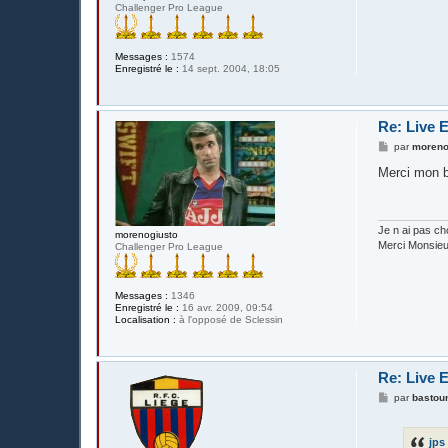
Challenger Pro League
Messages :
1574
Enregistré le :
14 sept. 2004, 18:05
Re: Live 
M
par
moreno
e
s
Merci mon b
s
a
g
e
Je n ai pas cho
morenogiusto
Merci Monsieu
Challenger Pro League
Messages :
1346
Enregistré le :
16 avr. 2009, 09:54
Localisation :
à l'opposé de Sclessin
Re: Live 
M
par
bastou
e
s
s
jps
a