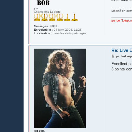
a
g
e
jps
Modifié en der
Champions League
jps Le "Liègio
Messages :
6881
Enregistré le :
04 janv. 2008, 11:28
Localisation :
dans les verts paturages
Re: Live 
M
par
led zep
e
s
Excellent p
s
3 points con
a
g
e
led zep.