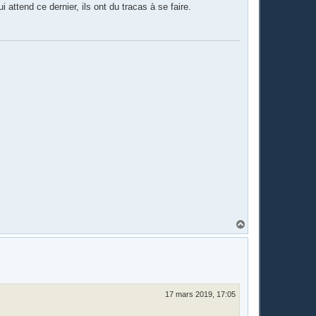
ttend ce dernier, ils ont du tracas à se faire.
H
a
u
t
17 mars 2019, 17:05