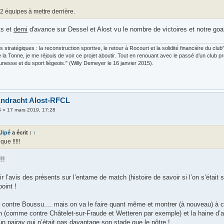
e 2 équipes à mettre derrière.
ts et
demi
d'avance sur Dessel et Alost vu le nombre de victoires et notre goal
fs stratégiques : la reconstruction sportive, le retour à Rocourt et la solidité financière du c
e la Tonne, je me réjouis de voir ce projet aboutir. Tout en renouant avec le passé d’un club pr
eunesse et du sport liégeois." (Willy Demeyer le 16 janvier 2015).
Endracht Alost-RFCL
6
»
17 mars 2019, 17:28
 Jipé
a écrit :
↑
que !!!!!
!!!
r l’avis des présents sur l’entame de match (histoire de savoir si l’on s’était 
oint !
 contre Boussu.... mais on va le faire quant même et montrer (à nouveau) à ce
n (comme contre Châtelet-sur-Fraude et Wetteren par exemple) et la haine d’
n pairay qui n’était pas davantage son stade que le nôtre !