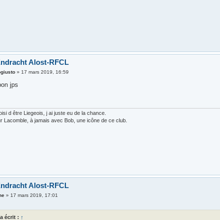
Endracht Alost-RFCL
giusto
»
17 mars 2019, 16:59
on jps
isi d être Liegeois, j ai juste eu de la chance.
r Lacomble, à jamais avec Bob, une icône de ce club.
Endracht Alost-RFCL
ne
»
17 mars 2019, 17:01
a écrit :
↑