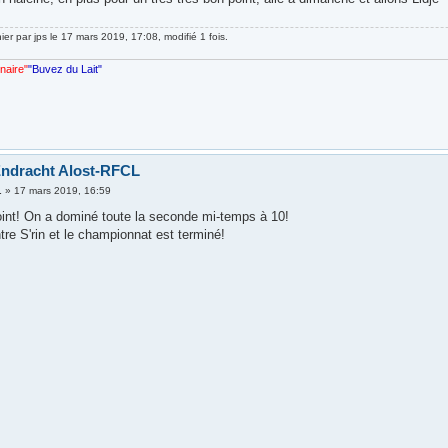
nier par
jps
le 17 mars 2019, 17:08, modifié 1 fois.
nnaire"
"Buvez du Lait"
Endracht Alost-RFCL
.
»
17 mars 2019, 16:59
oint! On a dominé toute la seconde mi-temps à 10!
tre S'rin et le championnat est terminé!