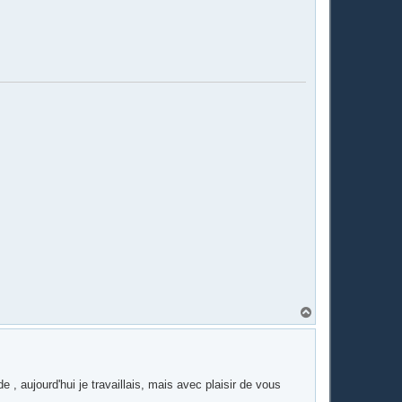
H
a
u
t
 , aujourd'hui je travaillais, mais avec plaisir de vous