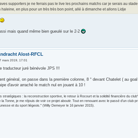
ves supporters je ne ferrais pas le live les prochains matchs car je serais au stade ,
 haleine, en plus pour un très très bon point, allé à dimanche et allons Lidje
ussi mais quand même bien gueulé sur le 2-2
Endracht Alost-RFCL
7 mars 2019, 17:01
e traducteur juré bénévole JPS !!!
t général, on passe dans la première colonne, 8 ° devant Chatelet ( au goal a
uipe d'avoir arraché le match nul en jouant à 10 !
fs stratégiques : la reconstruction sportive, le retour à Rocourt et la solidité financière du c
e la Tonne, je me réjouis de voir ce projet aboutir. Tout en renouant avec le passé d’un club pr
eunesse et du sport liégeois." (Willy Demeyer le 16 janvier 2015).