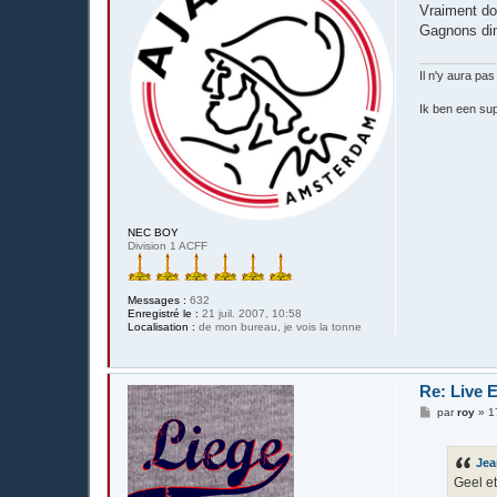
s
Vraiment dom
s
Gagnons dim
a
g
e
Il n'y aura pas
Ik ben een sup
NEC BOY
Division 1 ACFF
Messages :
632
Enregistré le :
21 juil. 2007, 10:58
Localisation :
de mon bureau, je vois la tonne
Re: Live 
M
par
roy
»
1
e
s
s
Jea
a
g
Geel e
e