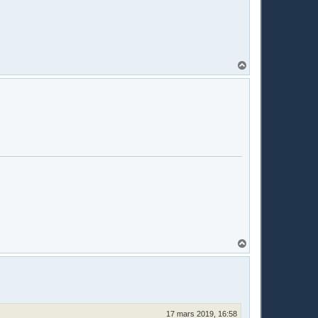
H
a
u
t
H
a
u
t
17 mars 2019, 16:58