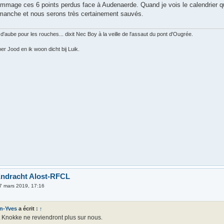
mage ces 6 points perdus face à Audenaerde. Quand je vois le calendrier qui a
anche et nous serons très certainement sauvés.
 d'aube pour les rouches... dixit Nec Boy à la veille de l'assaut du pont d'Ougrée.
er Jood en ik woon dicht bij Luik.
Endracht Alost-RFCL
7 mars 2019, 17:16
n-Yves
a écrit :
↑
t Knokke ne reviendront plus sur nous.