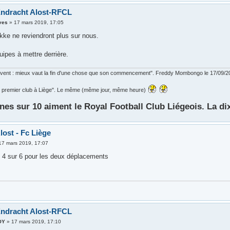
Endracht Alost-RFCL
ves
»
17 mars 2019, 17:05
kke ne reviendront plus sur nous.
quipes à mettre derrière.
ouvent : mieux vaut la fin d'une chose que son commencement". Freddy Mombongo le 17/09/2
 le premier club à Liège". Le même (même jour, même heure)
nes sur 10 aiment le Royal Football Club Liégeois. La di
lost - Fc Liège
17 mars 2019, 17:07
t 4 sur 6 pour les deux déplacements
Endracht Alost-RFCL
OY
»
17 mars 2019, 17:10