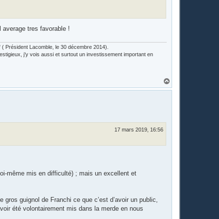
 average tres favorable !
lub" ( Président Lacomble, le 30 décembre 2014).
estigieux, j’y vois aussi et surtout un investissement important en
H
a
u
t
17 mars 2019, 16:56
soi-même mis en difficulté) ; mais un excellent et
 gros guignol de Franchi ce que c’est d’avoir un public,
avoir été volontairement mis dans la merde en nous