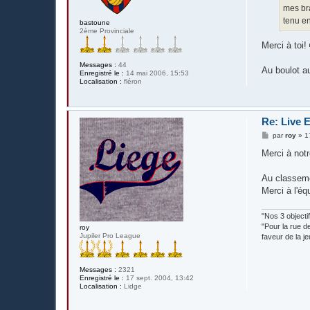
g
mes bra
e
tenu en
bastoune
2ème Provinciale
Merci à toi!
Messages :
44
Au boulot a
Enregistré le :
14 mai 2006, 15:53
Localisation :
fléron
Re: Live 
M
par
roy
»
1
e
s
Merci à notr
s
a
g
Au classemen
e
Merci à l'éq
"Nos 3 objecti
"Pour la rue d
roy
Jupiler Pro League
faveur de la j
Messages :
2321
Enregistré le :
17 sept. 2004, 13:42
Localisation :
Lidge