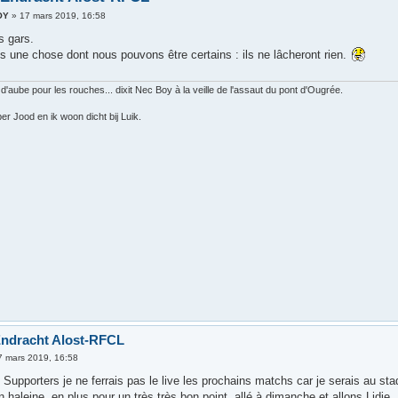
OY
»
17 mars 2019, 16:58
s gars.
s une chose dont nous pouvons être certains : ils ne lâcheront rien.
 d'aube pour les rouches... dixit Nec Boy à la veille de l'assaut du pont d'Ougrée.
er Jood en ik woon dicht bij Luik.
Endracht Alost-RFCL
7 mars 2019, 16:58
upporters je ne ferrais pas le live les prochains matchs car je serais au stade
n haleine, en plus pour un très très bon point, allé à dimanche et allons Lidje