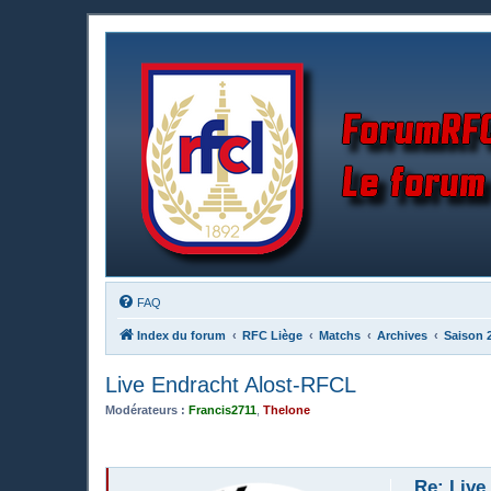
FAQ
Index du forum
RFC Liège
Matchs
Archives
Saison 
Live Endracht Alost-RFCL
Modérateurs :
Francis2711
,
Thelone
Re: Live