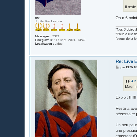
Il rest
On a 6 poin
roy
Jupiler Pro League
"Nos 3 objecti
"Pour la rue d
Messages :
2321
faveur de la j
Enregistré le :
17 sept. 2004, 13:42
Localisation :
Lidge
Re: Live 
M
par
CEW 6
e
s
s
Air
a
g
Magnifi
e
Exploit !!!!!!
Reste à avoi
nécessaire p
Un peu peur
une pressio
chassant d’u