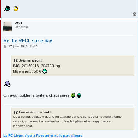
PGO
Donateur
Re: Le RFCL sur e-bay
M
17 janv. 2016, 11:45
e
s
s
Jeanmi a écrit :
a
g
IMG_20160116_204730.jpg
e
Mise à prix : 50 €
On avait oublié la boite à chaussures
Éric Vandebon a écrit :
C'est surtout palpable quand on attaque dans le sens de la nouvelle tribune
debout, on ressent une attraction. Cela fait plaisir et les supporters en
redemandent.
Le FC Liège, c'est à Rocourt et nulle part ailleurs