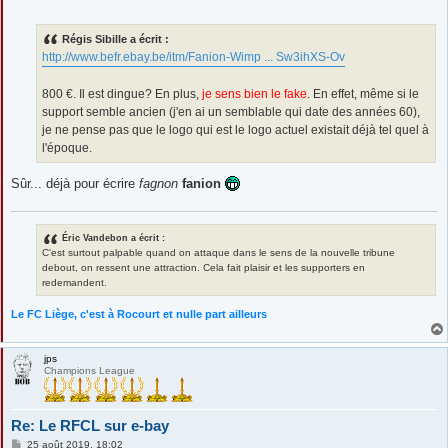
e
s
s
Régis Sibille a écrit :
a
g
http://www.befr.ebay.be/itm/Fanion-Wimp ... Sw3ihXS-Ov
e
800 €. Il est dingue? En plus,
je sens bien le fake
. En effet, même si le
support semble ancien (j'en ai un semblable qui date des années 60),
je ne pense pas que le logo qui est le logo actuel existait déjà tel quel à
l'époque.
Sûr... déjà pour écrire
fagnon
fanion
Éric Vandebon a écrit :
C'est surtout palpable quand on attaque dans le sens de la nouvelle tribune
debout, on ressent une attraction. Cela fait plaisir et les supporters en
redemandent.
Le FC Liège, c'est à Rocourt et nulle part ailleurs
jps
Champions League
Re: Le RFCL sur e-bay
M
25 août 2019, 18:02