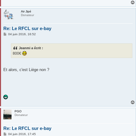
g
e
Air Jipé
Donateur
Re: Le RFCL sur e-bay
M
04 juin 2016, 16:52
e
s
s
Jeanmi a écrit :
a
g
800€
e
Et alors, c'est Liège non ?
PGO
Donateur
Re: Le RFCL sur e-bay
M
04 juin 2016, 17:45