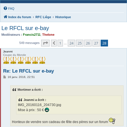
FAQ
Index du forum
RFC Liège
Historique
Le RFCL sur e-bay
Modérateurs :
Francis2711
,
Thelone
Page
28
sur
28
1
24
25
26
27
28
Précédente
549 messages
…
Jeanmi
Coupe du Monde
Re: Le RFCL sur e-bay
M
16 janv. 2016, 22:51
e
s
s
Mortimer a écrit :
a
g
e
Jeanmi a écrit :
IMG_20160116_204730.jpg
Mise à prix : 50 €
Honteux de vendre son cadeau de fête des pères sur un forum