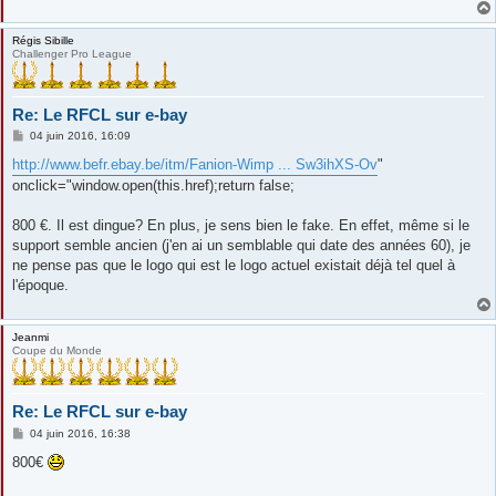
Régis Sibille
Challenger Pro League
Re: Le RFCL sur e-bay
M
04 juin 2016, 16:09
e
s
http://www.befr.ebay.be/itm/Fanion-Wimp ... Sw3ihXS-Ov
"
s
onclick="window.open(this.href);return false;
a
g
e
800 €. Il est dingue? En plus, je sens bien le fake. En effet, même si le
support semble ancien (j'en ai un semblable qui date des années 60), je
ne pense pas que le logo qui est le logo actuel existait déjà tel quel à
l'époque.
Jeanmi
Coupe du Monde
Re: Le RFCL sur e-bay
M
04 juin 2016, 16:38
e
s
800€
s
a