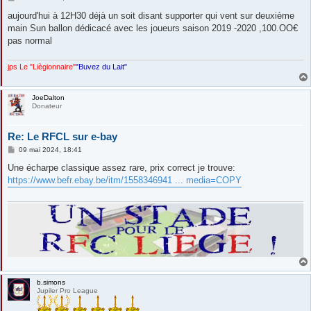
e
s
aujourd'hui à 12H30 déjà un soit disant supporter qui vent sur deuxième
s
main Sun ballon dédicacé avec les joueurs saison 2019 -2020 ,100.OO€
a
g
pas normal
e
jps Le "Liègionnaire"
"Buvez du Lait"
JoeDalton
Donateur
Re: Le RFCL sur e-bay
M
09 mai 2024, 18:41
e
s
Une écharpe classique assez rare, prix correct je trouve:
s
https://www.befr.ebay.be/itm/1558346941 ... media=COPY
a
g
e
b.simons
Jupiler Pro League