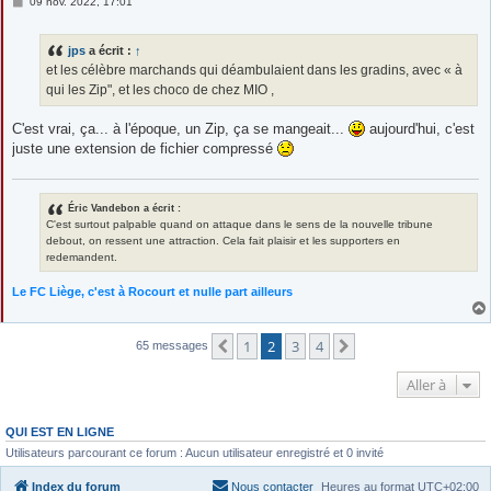
M
09 nov. 2022, 17:01
e
s
s
jps
a écrit :
↑
a
g
et les célèbre marchands qui déambulaient dans les gradins, avec « à
e
qui les Zip", et les choco de chez MIO ,
C'est vrai, ça... à l'époque, un Zip, ça se mangeait...
aujourd'hui, c'est
juste une extension de fichier compressé
Éric Vandebon a écrit :
C'est surtout palpable quand on attaque dans le sens de la nouvelle tribune
debout, on ressent une attraction. Cela fait plaisir et les supporters en
redemandent.
Le FC Liège, c'est à Rocourt et nulle part ailleurs
1
2
3
4
Précédente
Suivante
65 messages
Aller à
QUI EST EN LIGNE
Utilisateurs parcourant ce forum : Aucun utilisateur enregistré et 0 invité
Index du forum
Nous contacter
Heures au format
UTC+02:00