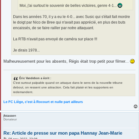
Moi, j'ai surtout le souvenir de belles victoires, genre 4-1...
Dans les années 70, il y a eu le 4-0... avec Susic qui s'était fait mordre
le doigt par Nico de Bree qui n'avait pas apprécié, en plus des buts
encaissés, de se faire railler par notre attaquant.
La RTB n'avait pas envoyé de caméra sur place !!!
Je dirais 1978...
Malheureusement pour les absents, Régis était trop petit pour filmer...
Éric Vandebon a écrit :
C'est surtout palpable quand on attaque dans le sens de la nouvelle tribune
debout, on ressent une attraction. Cela fait plaisir et les supporters en
redemandent.
Le FC Liège, c'est à Rocourt et nulle part ailleurs
jfstassen
Donateur
Re: Article de presse sur mon papa Hannay Jean-Marie
M
08 nov. 2022, 23:06