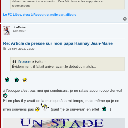
debout, on ressent une attraction. Cela fait plaisir et les supporters en
redemandent.
Le FC Liège, c'est à Rocourt et nulle part ailleurs
JoeDalton
Donateur
Re: Article de presse sur mon papa Hannay Jean-Marie
M
08 nov. 2022, 22:30
e
s
s
jfstassen
a écrit :
↑
a
g
Évidemment, il fallait arriver avant le début du match…
e
à l'époque c'est pas moi qui conduisais, je ne ratais aucun coup d'envoi!
Et en plus il y avait de la musique à la mi-temps, mais même ça je ne
m'en souviens pas
(sauf "je te survivrai" en effet
)