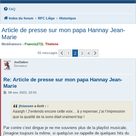
FAQ
Index du forum
RFC Liège
Historique
Article de presse sur mon papa Hannay Jean-
Marie
Modérateurs :
Francis2711
,
Thelone
1
2
3
4
Précédente
Suivante
65 messages
JoeDalton
Donateur
Re: Article de presse sur mon papa Hannay Jean-
Marie
M
08 nov. 2022, 22:01
e
s
s
jfstassen
a écrit :
↑
a
g
Aaargh ! J’entends encore cette voix… à y repenser, j’ai l’impression
e
que la qualité de la sono était vraiment top !
Par contre c'est dingue je ne me souviens plus de la playlist musicale,
j'imagine toujours la même, si quelqu'un se rappelle de quelques hits du