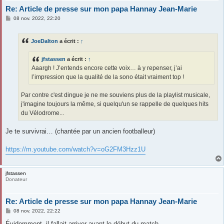
Re: Article de presse sur mon papa Hannay Jean-Marie
M
08 nov. 2022, 22:20
e
s
s
JoeDalton
a écrit :
↑
a
g
e
jfstassen
a écrit :
↑
Aaargh ! J’entends encore cette voix… à y repenser, j’ai
l’impression que la qualité de la sono était vraiment top !
Par contre c'est dingue je ne me souviens plus de la playlist musicale,
j'imagine toujours la même, si quelqu'un se rappelle de quelques hits
du Vélodrome...
Je te survivrai… (chantée par un ancien footballeur)
https://m.youtube.com/watch?v=oG2FM3Hzz1U
jfstassen
Donateur
Re: Article de presse sur mon papa Hannay Jean-Marie
M
08 nov. 2022, 22:22
e
s
Évidemment, il fallait arriver avant le début du match…