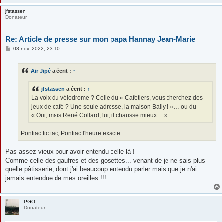
jfstassen
Donateur
Re: Article de presse sur mon papa Hannay Jean-Marie
M
08 nov. 2022, 23:10
e
s
s
Air Jipé
a écrit :
↑
a
g
e
jfstassen
a écrit :
↑
La voix du vélodrome ? Celle du « Cafetiers, vous cherchez des
jeux de café ? Une seule adresse, la maison Bally ! »… ou du
« Oui, mais René Collard, lui, il chausse mieux… »
Pontiac tic tac, Pontiac l'heure exacte.
Pas assez vieux pour avoir entendu celle-là !
Comme celle des gaufres et des gosettes... venant de je ne sais plus
quelle pâtisserie, dont j'ai beaucoup entendu parler mais que je n'ai
jamais entendue de mes oreilles !!!
PGO
Donateur