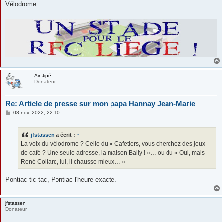
Vélodrome...
Air Jipé
Donateur
Re: Article de presse sur mon papa Hannay Jean-Marie
M
08 nov. 2022, 22:10
e
s
s
jfstassen
a écrit :
↑
a
g
La voix du vélodrome ? Celle du « Cafetiers, vous cherchez des jeux
e
de café ? Une seule adresse, la maison Bally ! »… ou du « Oui, mais
René Collard, lui, il chausse mieux… »
Pontiac tic tac, Pontiac l'heure exacte.
jfstassen
Donateur