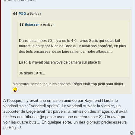
e
s
s
PGO
a écrit :
↑
a
g
e
jfstassen
a écrit :
↑
Dans les années 70, il y a eu le 4-0... avec Susic qui s'était fait
mordre le doigt par Nico de Bree qui n'avait pas apprécié, en plus
des buts encaissés, de se faire railler par notre attaquant.
La RTB n'avait pas envoyé de caméra sur place !!!
Je dirais 1978...
Malheureusement pour les absents, Régis était trop petit pour filmer...
A l'époque, il y avait une émission animée par Raymond Harets le
vendredi soir : "Vendredi sports". Le vendredi suivant la victoire, un
supporter de Liège avait fait parvenir à l'émission des images qu'il avait
filmées des tribunes (je pense avec une caméra super 8). On avait pu
voir les quatre buts... En quelque sorte, un des glorieux prédécesseurs
de Régis !