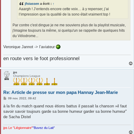
e
jfstassen
a écrit :
↑
Aaargh ! J’entends encore cette voix… à y repenser, j’ai
l’impression que la qualité de la sono était vraiment top !
Par contre c'est dingue je ne me souviens plus de la playlist musicale,
j'imagine toujours la même, si quelqu'un se rappelle de quelques hits
du Vélodrome...
Veronique Jannot -> l’aviateur
en route vers le foot professionnel
jps
Champions League
Re: Article de presse sur mon papa Hannay Jean-Marie
M
09 nov. 2022, 09:42
e
s
à la fin du match quand nous étions battus il passait la chanson »il faut
s
savoir savoir toujours garde sa bonne humeur garder sa bonne humeur"
a
g
de Sacha Distel
e
jps Le "Liègionnaire"
"Buvez du Lait"