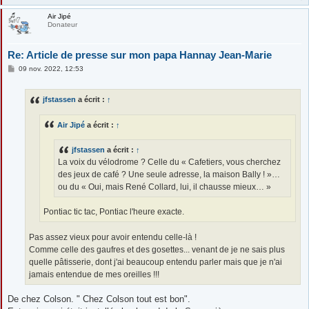
Air Jipé
Donateur
Re: Article de presse sur mon papa Hannay Jean-Marie
M
09 nov. 2022, 12:53
e
s
s
jfstassen
a écrit :
↑
a
g
e
Air Jipé
a écrit :
↑
jfstassen
a écrit :
↑
La voix du vélodrome ? Celle du « Cafetiers, vous cherchez
des jeux de café ? Une seule adresse, la maison Bally ! »…
ou du « Oui, mais René Collard, lui, il chausse mieux… »
Pontiac tic tac, Pontiac l'heure exacte.
Pas assez vieux pour avoir entendu celle-là !
Comme celle des gaufres et des gosettes... venant de je ne sais plus
quelle pâtisserie, dont j'ai beaucoup entendu parler mais que je n'ai
jamais entendue de mes oreilles !!!
De chez Colson. " Chez Colson tout est bon".