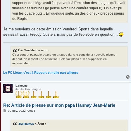
supporter de Liège avait fait parvenir à l'émission des images qu'il avait
filmées des tribunes (je pense avec une caméra super 8). On avait pu
voir les quatre buts... En quelque sorte, un des glorieux prédécesseurs
de Régis !
Je me souviens de cette émission Vendredi Sports dans laquelle
sévissait aussi Freddy Custers mais pas de l'épisode en question...
Éric Vandebon a écrit :
C'est surtout palpable quand on attaque dans le sens de la nouvelle tribune
debout, on ressent une attraction. Cela fait plaisir et les supporters en
redemandent.
Le FC Liège, c'est à Rocourt et nulle part ailleurs
b.simons
Jupiler Pro League
Re: Article de presse sur mon papa Hannay Jean-Marie
M
09 nov. 2022, 00:35
e
s
s
JoeDalton
a écrit :
↑
a
g