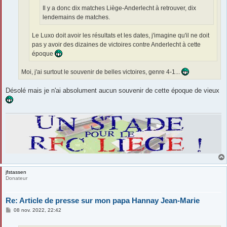
Il y a donc dix matches Liège-Anderlecht à retrouver, dix
lendemains de matches.
Le Luxo doit avoir les résultats et les dates, j'imagine qu'il ne doit
pas y avoir des dizaines de victoires contre Anderlecht à cette
époque
Moi, j'ai surtout le souvenir de belles victoires, genre 4-1...
Désolé mais je n'ai absolument aucun souvenir de cette époque de vieux
jfstassen
Donateur
Re: Article de presse sur mon papa Hannay Jean-Marie
M
08 nov. 2022, 22:42
e
s