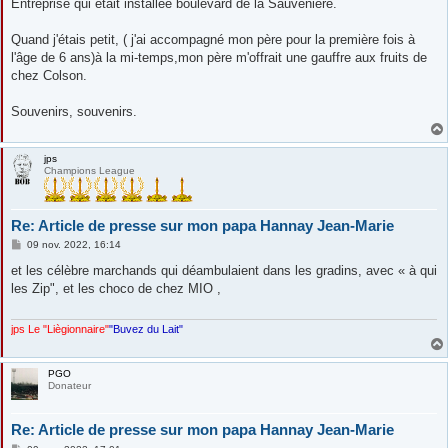
Entreprise qui était installée boulevard de la Sauvenière.
Quand j'étais petit, ( j'ai accompagné mon père pour la première fois à
l'âge de 6 ans)à la mi-temps,mon père m'offrait une gauffre aux fruits de
chez Colson.
Souvenirs, souvenirs.
jps
Champions League
Re: Article de presse sur mon papa Hannay Jean-Marie
M
09 nov. 2022, 16:14
e
s
et les célèbre marchands qui déambulaient dans les gradins, avec « à qui
s
les Zip", et les choco de chez MIO ,
a
g
e
jps Le "Liègionnaire"
"Buvez du Lait"
PGO
Donateur
Re: Article de presse sur mon papa Hannay Jean-Marie