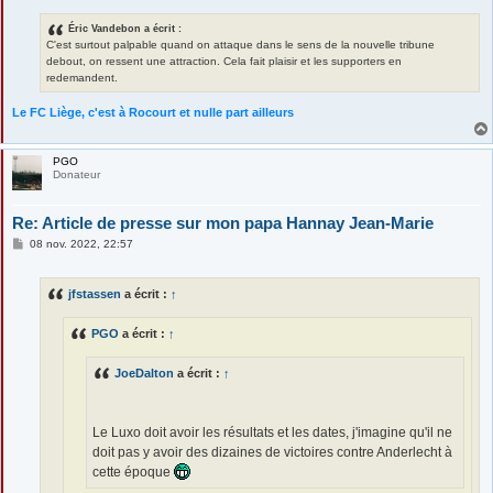
Éric Vandebon a écrit :
C'est surtout palpable quand on attaque dans le sens de la nouvelle tribune
debout, on ressent une attraction. Cela fait plaisir et les supporters en
redemandent.
Le FC Liège, c'est à Rocourt et nulle part ailleurs
PGO
Donateur
Re: Article de presse sur mon papa Hannay Jean-Marie
M
08 nov. 2022, 22:57
e
s
s
jfstassen
a écrit :
↑
a
g
e
PGO
a écrit :
↑
JoeDalton
a écrit :
↑
Le Luxo doit avoir les résultats et les dates, j'imagine qu'il ne
doit pas y avoir des dizaines de victoires contre Anderlecht à
cette époque