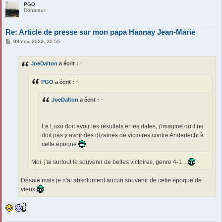
PGO
Donateur
Re: Article de presse sur mon papa Hannay Jean-Marie
M
08 nov. 2022, 22:55
e
s
s
JoeDalton
a écrit :
↑
a
g
e
PGO
a écrit :
↑
JoeDalton
a écrit :
↑
Le Luxo doit avoir les résultats et les dates, j'imagine qu'il ne
doit pas y avoir des dizaines de victoires contre Anderlecht à
cette époque
Moi, j'ai surtout le souvenir de belles victoires, genre 4-1...
Désolé mais je n'ai absolument aucun souvenir de cette époque de
vieux