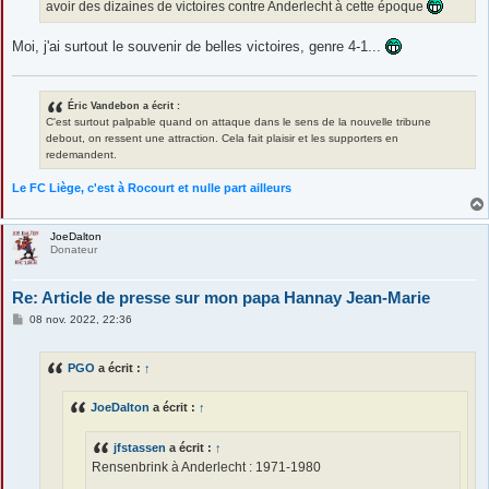
avoir des dizaines de victoires contre Anderlecht à cette époque
Moi, j'ai surtout le souvenir de belles victoires, genre 4-1...
Éric Vandebon a écrit :
C'est surtout palpable quand on attaque dans le sens de la nouvelle tribune
debout, on ressent une attraction. Cela fait plaisir et les supporters en
redemandent.
Le FC Liège, c'est à Rocourt et nulle part ailleurs
JoeDalton
Donateur
Re: Article de presse sur mon papa Hannay Jean-Marie
M
08 nov. 2022, 22:36
e
s
s
PGO
a écrit :
↑
a
g
e
JoeDalton
a écrit :
↑
jfstassen
a écrit :
↑
Rensenbrink à Anderlecht : 1971-1980