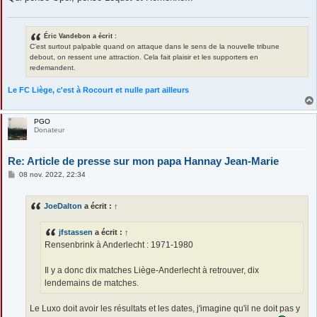
Éric Vandebon a écrit :
C'est surtout palpable quand on attaque dans le sens de la nouvelle tribune
debout, on ressent une attraction. Cela fait plaisir et les supporters en
redemandent.
Le FC Liège, c'est à Rocourt et nulle part ailleurs
PGO
Donateur
Re: Article de presse sur mon papa Hannay Jean-Marie
M
08 nov. 2022, 22:34
e
s
s
JoeDalton
a écrit :
↑
a
g
e
jfstassen
a écrit :
↑
Rensenbrink à Anderlecht : 1971-1980
Il y a donc dix matches Liège-Anderlecht à retrouver, dix
lendemains de matches.
Le Luxo doit avoir les résultats et les dates, j'imagine qu'il ne doit pas y