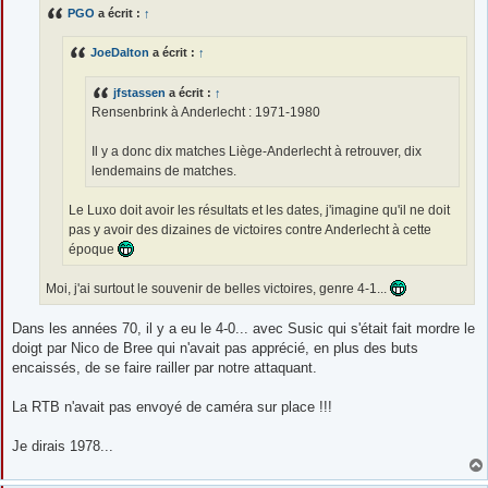
s
PGO
a écrit :
↑
a
g
e
JoeDalton
a écrit :
↑
jfstassen
a écrit :
↑
Rensenbrink à Anderlecht : 1971-1980
Il y a donc dix matches Liège-Anderlecht à retrouver, dix
lendemains de matches.
Le Luxo doit avoir les résultats et les dates, j'imagine qu'il ne doit
pas y avoir des dizaines de victoires contre Anderlecht à cette
époque
Moi, j'ai surtout le souvenir de belles victoires, genre 4-1...
Dans les années 70, il y a eu le 4-0... avec Susic qui s'était fait mordre le
doigt par Nico de Bree qui n'avait pas apprécié, en plus des buts
encaissés, de se faire railler par notre attaquant.
La RTB n'avait pas envoyé de caméra sur place !!!
Je dirais 1978...