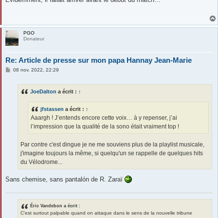
s
a
g
e
PGO
Donateur
Re: Article de presse sur mon papa Hannay Jean-Marie
M
08 nov. 2022, 22:29
e
s
s
JoeDalton
a écrit :
↑
a
g
e
jfstassen
a écrit :
↑
Aaargh ! J’entends encore cette voix… à y repenser, j’ai
l’impression que la qualité de la sono était vraiment top !
Par contre c'est dingue je ne me souviens plus de la playlist musicale,
j'imagine toujours la même, si quelqu'un se rappelle de quelques hits
du Vélodrome...
Sans chemise, sans pantalón de R. Zaraï
Éric Vandebon a écrit :
C'est surtout palpable quand on attaque dans le sens de la nouvelle tribune