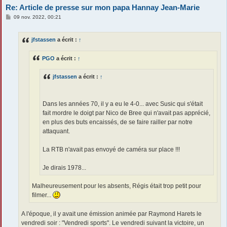
Re: Article de presse sur mon papa Hannay Jean-Marie
M
09 nov. 2022, 00:21
e
s
s
jfstassen
a écrit :
↑
a
g
e
PGO
a écrit :
↑
jfstassen
a écrit :
↑
Dans les années 70, il y a eu le 4-0... avec Susic qui s'était
fait mordre le doigt par Nico de Bree qui n'avait pas apprécié,
en plus des buts encaissés, de se faire railler par notre
attaquant.
La RTB n'avait pas envoyé de caméra sur place !!!
Je dirais 1978...
Malheureusement pour les absents, Régis était trop petit pour
filmer...
A l'époque, il y avait une émission animée par Raymond Harets le
vendredi soir : "Vendredi sports". Le vendredi suivant la victoire, un