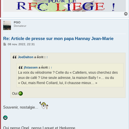
PGO
Donateur
Re: Article de presse sur mon papa Hannay Jean-Marie
M
08 nov. 2022, 22:31
e
s
s
JoeDalton
a écrit :
↑
a
g
e
jfstassen
a écrit :
↑
La voix du vélodrome ? Celle du « Cafetiers, vous cherchez des
jeux de café ? Une seule adresse, la maison Bally ! »… ou du
« Oui, mais René Collard, lui, il chausse mieux… »
Oui
Souvenir, nostalgie...
Qui pense Opel, pense Lequet et Herkenne...