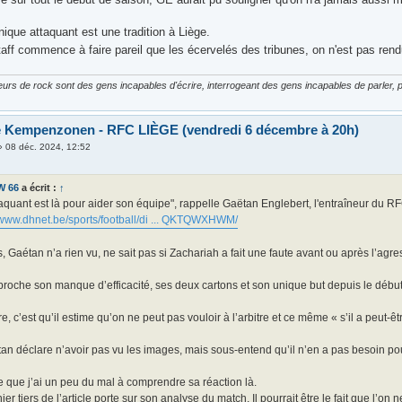
unique attaquant est une tradition à Liège.
taff commence à faire pareil que les écervelés des tribunes, on n'est pas ren
urs de rock sont des gens incapables d'écrire, interrogeant des gens incapables de parler, p
e Kempenzonen - RFC LIÈGE (vendredi 6 décembre à 20h)
»
08 déc. 2024, 12:52
W 66
a écrit :
↑
aquant est là pour aider son équipe", rappelle Gaëtan Englebert, l'entraîneur du RF
//www.dhnet.be/sports/football/di ... QKTQWXHWM/
, Gaétan n’a rien vu, ne sait pas si Zachariah a fait une faute avant ou après l’agre
reproche son manque d’efficacité, ses deux cartons et son unique but depuis le début
ire, c’est qu’il estime qu’on ne peut pas vouloir à l’arbitre et ce même « s’il a peu
an déclare n’avoir pas vu les images, mais sous-entend qu’il n’en a pas besoin po
 que j’ai un peu du mal à comprendre sa réaction là.
ier tiers de l’article porte sur son analyse du match. Il pourrait être le fait que l