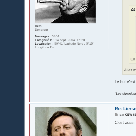
g
e
Herbi
Donateur
Messages :
5364
Enregistré le :
14 sept. 2004, 15:28
Localisation :
50°41' Latitude Nord / 5°15'
Longitude Est
Ok 
Allez m
Le but c'es
"Les chronique
Re: Liers
M
par
CEW 6
e
s
C’est auss
s
a
g