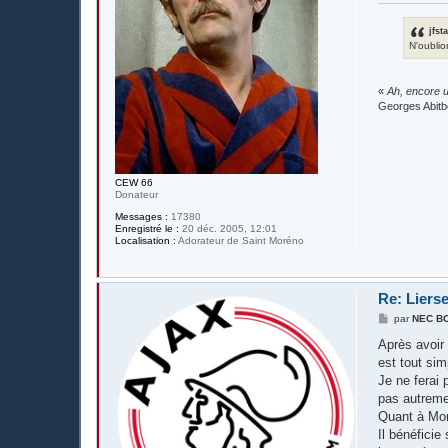
e
jfst
N'oublio
«
Ah, encore u
Georges Abitb
CEW 66
Donateur
Messages :
17380
Enregistré le :
20 déc. 2005, 12:01
Localisation :
Adorateur de Saint Moréno
Re: Liers
M
par
NEC B
e
s
Après avoir 
s
est tout si
a
g
Je ne ferai 
e
pas autreme
Quant à Mons
Il bénéficie