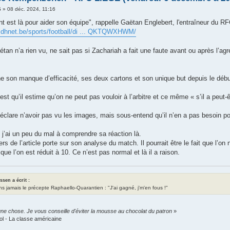
6
»
08 déc. 2024, 11:16
t est là pour aider son équipe", rappelle Gaëtan Englebert, l'entraîneur du R
.dhnet.be/sports/football/di ... QKTQWXHWM/
tan n’a rien vu, ne sait pas si Zachariah a fait une faute avant ou après l’agr
che son manque d’efficacité, ses deux cartons et son unique but depuis le débu
c’est qu’il estime qu’on ne peut pas vouloir à l’arbitre et ce même « s’il a peu
éclare n’avoir pas vu les images, mais sous-entend qu’il n’en a pas besoin p
 j’ai un peu du mal à comprendre sa réaction là.
iers de l’article porte sur son analyse du match. Il pourrait être le fait que l
que l’on est réduit à 10. Ce n’est pas normal et là il a raison.
assen a écrit :
ns jamais le précepte Raphaello-Quarantien : "J'ai gagné, j'm'en fous !"
ne chose. Je vous conseille d'éviter la mousse au chocolat du patron
»
ol - La classe américaine