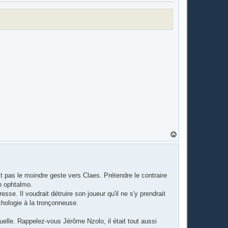
H
a
u
t
it pas le moindre geste vers Claes. Prétendre le contraire
un ophtalmo.
se. Il voudrait détruire son joueur qu'il ne s'y prendrait
chologie à la tronçonneuse.
uelle. Rappelez-vous Jérôme Nzolo, il était tout aussi