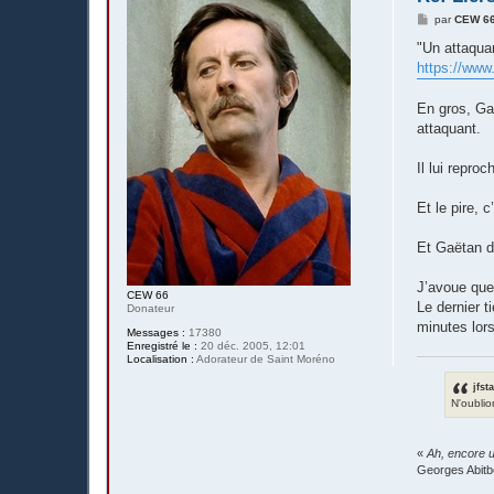
M
par
CEW 6
e
s
"Un attaquan
s
https://www
a
g
e
En gros, Gaé
attaquant.
Il lui repro
Et le pire, 
Et Gaëtan d
J’avoue que
CEW 66
Le dernier t
Donateur
minutes lors
Messages :
17380
Enregistré le :
20 déc. 2005, 12:01
Localisation :
Adorateur de Saint Moréno
jfst
N'oublio
«
Ah, encore u
Georges Abitb