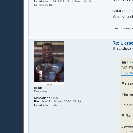
Localisation :
50°41' Latitude Nord / 5°15'
Longitude Est
Chier sur l'
Mais si le s
"Les chronique
Re: Liers
M
par
pitoux
e
s
s
CE
a
g
"Un att
e
https:
En gros
pitoux
Donateur
Il lui 
Messages :
6195
Enregistré le :
04 juin 2010, 23:29
Et le p
Localisation :
alleur
Et Gaët
J’avoue
Le dern