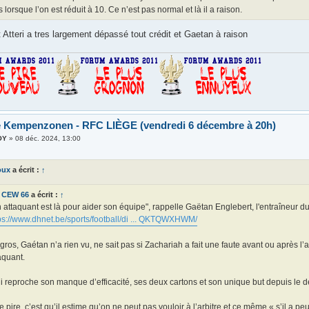
 lorsque l’on est réduit à 10. Ce n’est pas normal et là il a raison.
Atteri a tres largement dépassé tout crédit et Gaetan à raison
e Kempenzonen - RFC LIÈGE (vendredi 6 décembre à 20h)
OY
»
08 déc. 2024, 13:00
oux
a écrit :
↑
CEW 66
a écrit :
↑
 attaquant est là pour aider son équipe", rappelle Gaëtan Englebert, l'entraîneur d
ps://www.dhnet.be/sports/football/di ... QKTQWXHWM/
gros, Gaétan n’a rien vu, ne sait pas si Zachariah a fait une faute avant ou après l’
aquant.
lui reproche son manque d’efficacité, ses deux cartons et son unique but depuis le d
le pire, c’est qu’il estime qu’on ne peut pas vouloir à l’arbitre et ce même « s’il a