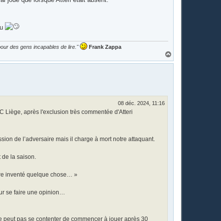
du
our des gens incapables de lire."
Frank Zappa
H
a
u
t
08 déc. 2024, 11:16
C Liège, après l'exclusion très commentée d'Atteri
ssion de l’adversaire mais il charge à mort notre attaquant.
 de la saison.
t-être inventé quelque chose… »
ur se faire une opinion…
’on ne peut pas se contenter de commencer à jouer après 30