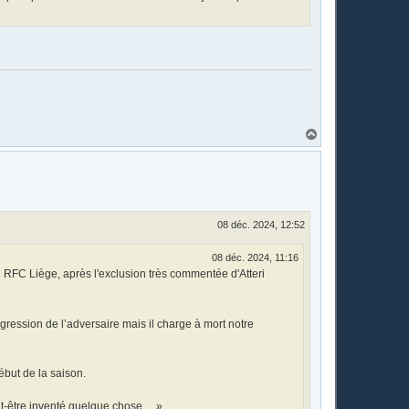
H
a
u
t
08 déc. 2024, 12:52
08 déc. 2024, 11:16
u RFC Liège, après l'exclusion très commentée d'Atteri
agression de l’adversaire mais il charge à mort notre
ébut de la saison.
 peut-être inventé quelque chose… »