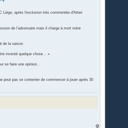
FC Liège, après l'exclusion très commentée d'Atteri
ession de l’adversaire mais il charge à mort notre
t de la saison.
t-être inventé quelque chose… »
our se faire une opinion…
’on ne peut pas se contenter de commencer à jouer après 30
H