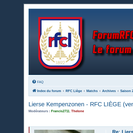
FAQ
Index du forum
RFC Liège
Matchs
Archives
Saison 
Lierse Kempenzonen - RFC LIÈGE (ven
Modérateurs :
Francis2711
,
Thelone
Re: Lier