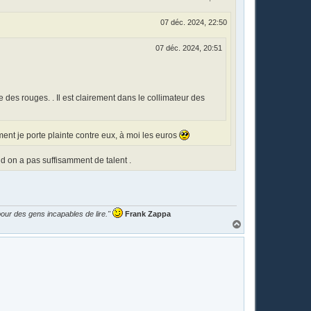
07 déc. 2024, 22:50
07 déc. 2024, 20:51
re des rouges. . Il est clairement dans le collimateur des
ment je porte plainte contre eux, à moi les euros
 on a pas suffisamment de talent .
our des gens incapables de lire."
Frank Zappa
H
a
u
t