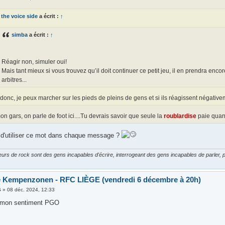
the voice side
a écrit :
↑
simba
a écrit :
↑
Réagir non, simuler oui!
Mais tant mieux si vous trouvez qu’il doit continuer ce petit jeu, il en prendra enco
arbitres...
donc, je peux marcher sur les pieds de pleins de gens et si ils réagissent négative
on gars, on parle de foot ici....Tu devrais savoir que seule la
roublardise
paie quand
t d'utiliser ce mot dans chaque message ?
urs de rock sont des gens incapables d'écrire, interrogeant des gens incapables de parler, p
e Kempenzonen - RFC LIÈGE (vendredi 6 décembre à 20h)
6
»
08 déc. 2024, 12:33
i mon sentiment PGO