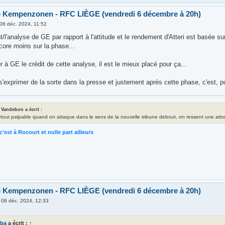
e Kempenzonen - RFC LIÈGE (vendredi 6 décembre à 20h)
08 déc. 2024, 11:52
/l'analyse de GE par rapport à l'attitude et le rendement d'Atteri est basée s
core moins sur la phase...
ser à GE le crédit de cette analyse, il est le mieux placé pour ça...
s'exprimer de la sorte dans la presse et justement après cette phase, c'est, p
 Vandebon a écrit :
rtout palpable quand on attaque dans le sens de la nouvelle tribune debout, on ressent une attrac
c'est à Rocourt et nulle part ailleurs
e Kempenzonen - RFC LIÈGE (vendredi 6 décembre à 20h)
»
08 déc. 2024, 12:33
mba
a écrit :
↑