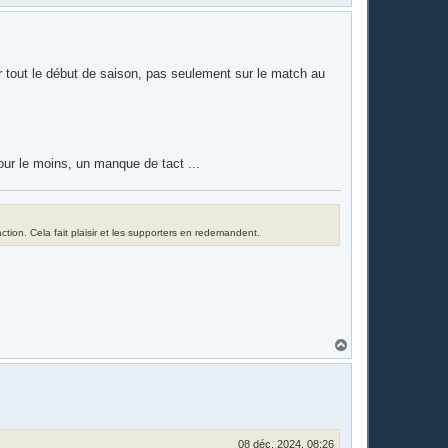
a
u
t
ur tout le début de saison, pas seulement sur le match au
our le moins, un manque de tact ...
tion. Cela fait plaisir et les supporters en redemandent.
H
a
u
t
08 déc. 2024, 08:26