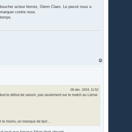
 boucher acteur lierrois, Glenn Claes. Le passé nous a
r marquer contre nous.
i-temps.
H
a
u
t
08 déc. 2024, 11:52
r tout le début de saison, pas seulement sur le match au Lierse
r le moins, un manque de tact ...
al joué que lorsque Atteri était absent.