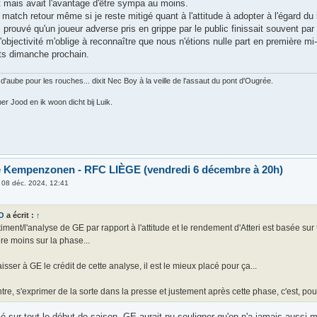
 mais avait l'avantage d'être sympa au moins.
match retour même si je reste mitigé quant à l'attitude à adopter à l'égard du
 prouvé qu'un joueur adverse pris en grippe par le public finissait souvent pa
l'objectivité m'oblige à reconnaître que nous n'étions nulle part en première m
nts dimanche prochain.
 d'aube pour les rouches... dixit Nec Boy à la veille de l'assaut du pont d'Ougrée.
er Jood en ik woon dicht bij Luik.
e Kempenzonen - RFC LIÈGE (vendredi 6 décembre à 20h)
»
08 déc. 2024, 12:41
O
a écrit :
↑
iment/l'analyse de GE par rapport à l'attitude et le rendement d'Atteri est basée su
re moins sur la phase...
 laisser à GE le crédit de cette analyse, il est le mieux placé pour ça...
tre, s'exprimer de la sorte dans la presse et justement après cette phase, c'est, pou
asé sur tout le début de saison, GE aurait pu souligner qu'on n'a jamais aussi m