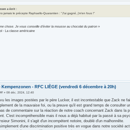
assen a écrit :
ns jamais le précepte Raphaello-Quarantien : "J'ai gagné, j'm'en fous !"
ne chose. Je vous conseille d'éviter la mousse au chocolat du patron
»
ol - La classe américaine
e Kempenzonen - RFC LIÈGE (vendredi 6 décembre à 20h)
OY
»
08 déc. 2024, 12:40
vu les images postées par le père Lucker, il est incontestable que Zack ne fa
mplement de la mauvaise foi, ou la preuve qu'il est grand temps de consulter 
pas de commentaire sur la réaction de notre coach concernant Zack dans la pres
nt. C'est incompréhensible mais il nous a déjà habitué par la passé à sa psy
ieur Simonini, il s'agit d'un incompétent notoire, doublé d'un malhonnête.
 simplement d'une discrimination positive très en vogue dans notre société act