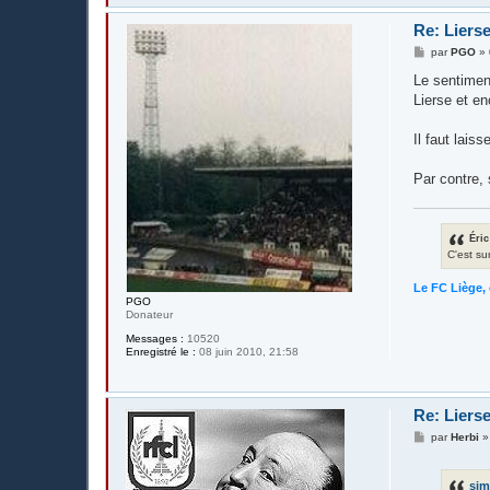
Re: Liers
M
par
PGO
»
e
s
Le sentiment
s
Lierse et en
a
g
e
Il faut lais
Par contre, 
Éric
C'est su
Le FC Liège, 
PGO
Donateur
Messages :
10520
Enregistré le :
08 juin 2010, 21:58
Re: Liers
M
par
Herbi
e
s
s
si
a