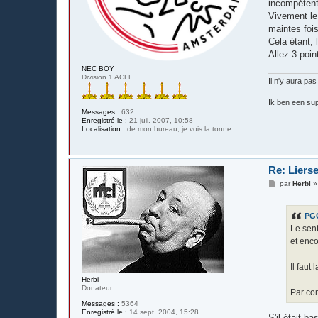
incompétent
Vivement le 
maintes fois
Cela étant, 
Allez 3 poi
NEC BOY
Division 1 ACFF
Il n'y aura pas
Ik ben een sup
Messages :
632
Enregistré le :
21 juil. 2007, 10:58
Localisation :
de mon bureau, je vois la tonne
Re: Liers
M
par
Herbi
e
s
s
PG
a
g
Le sent
e
et enco
Il faut
Herbi
Donateur
Par con
Messages :
5364
Enregistré le :
14 sept. 2004, 15:28
S'il était b