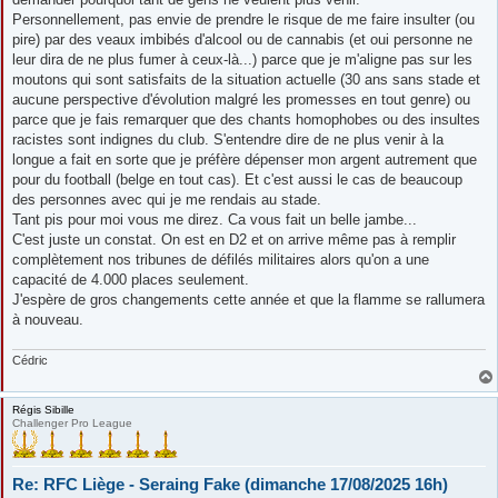
Personnellement, pas envie de prendre le risque de me faire insulter (ou
pire) par des veaux imbibés d'alcool ou de cannabis (et oui personne ne
leur dira de ne plus fumer à ceux-là...) parce que je m'aligne pas sur les
moutons qui sont satisfaits de la situation actuelle (30 ans sans stade et
aucune perspective d'évolution malgré les promesses en tout genre) ou
parce que je fais remarquer que des chants homophobes ou des insultes
racistes sont indignes du club. S'entendre dire de ne plus venir à la
longue a fait en sorte que je préfère dépenser mon argent autrement que
pour du football (belge en tout cas). Et c'est aussi le cas de beaucoup
des personnes avec qui je me rendais au stade.
Tant pis pour moi vous me direz. Ca vous fait un belle jambe...
C'est juste un constat. On est en D2 et on arrive même pas à remplir
complètement nos tribunes de défilés militaires alors qu'on a une
capacité de 4.000 places seulement.
J'espère de gros changements cette année et que la flamme se rallumera
à nouveau.
Cédric
Régis Sibille
Challenger Pro League
Re: RFC Liège - Seraing Fake (dimanche 17/08/2025 16h)