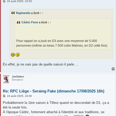
M
19 août 2025, 15:53
e
s
s
Raphwells
a écrit :
↑
a
g
e
Cédric Fiore
a écrit :
↑
Pour rappel on a joué en D3 avec une moyenne de 5.000
personnes (même un beau 7.500 cotre Malines, en D2 cette fois).
En effet, je ne sais pas de quelle saison il parle ...
JoeDalton
Donateur
Re: RFC Liège - Seraing Fake (dimanche 17/08/2025 16h)
M
19 août 2025, 16:06
e
s
Probablement la 1ère saison à Tilleur quand on descendait de D1, ça a
s
été la seule fois.
a
g
À l'époque Cédric, fortement attaché à l'identité et aux traditions, se
e