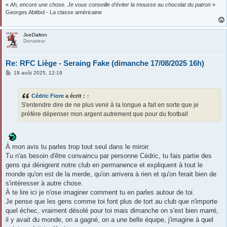
«
Ah, encore une chose. Je vous conseille d'éviter la mousse au chocolat du patron
»
Georges Abitbol - La classe américaine
JoeDalton
Donateur
Re: RFC Liège - Seraing Fake (dimanche 17/08/2025 16h)
M
19 août 2025, 12:19
e
s
s
Cédric Fiore
a écrit :
↑
a
g
S'entendre dire de ne plus venir à la longue a fait en sorte que je
e
préfère dépenser mon argent autrement que pour du football
À mon avis tu parles trop tout seul dans le miroir.
Tu n'as besoin d'être convaincu par personne Cédric, tu fais partie des
gens qui dénigrent notre club en permanence et expliquent à tout le
monde qu'on est de la merde, qu'on arrivera à rien et qu'on ferait bien de
s'intéresser à autre chose.
À te lire ici je n'ose imaginer comment tu en parles autour de toi.
Je pense que les gens comme toi font plus de tort au club que n'importe
quel échec, vraiment désolé pour toi mais dimanche on s'est bien marré,
il y avait du monde, on a gagné, on a une belle équipe, j'imagine à quel