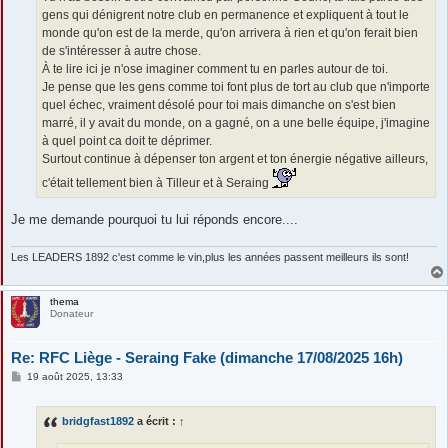
gens qui dénigrent notre club en permanence et expliquent à tout le
monde qu'on est de la merde, qu'on arrivera à rien et qu'on ferait bien
de s'intéresser à autre chose.
À te lire ici je n'ose imaginer comment tu en parles autour de toi.
Je pense que les gens comme toi font plus de tort au club que n'importe
quel échec, vraiment désolé pour toi mais dimanche on s'est bien
marré, il y avait du monde, on a gagné, on a une belle équipe, j'imagine
à quel point ca doit te déprimer.
Surtout continue à dépenser ton argent et ton énergie négative ailleurs,
c'était tellement bien à Tilleur et à Seraing
Je me demande pourquoi tu lui réponds encore....
Les LEADERS 1892 c'est comme le vin,plus les années passent meilleurs ils sont!
thema
Donateur
Re: RFC Liège - Seraing Fake (dimanche 17/08/2025 16h)
M
19 août 2025, 13:33
e
s
s
bridgfast1892
a écrit :
↑
a
g
e