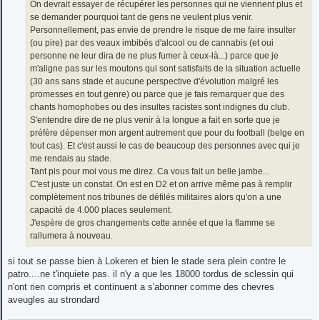
On devrait essayer de récupérer les personnes qui ne viennent plus et
se demander pourquoi tant de gens ne veulent plus venir.
Personnellement, pas envie de prendre le risque de me faire insulter
(ou pire) par des veaux imbibés d'alcool ou de cannabis (et oui
personne ne leur dira de ne plus fumer à ceux-là...) parce que je
m'aligne pas sur les moutons qui sont satisfaits de la situation actuelle
(30 ans sans stade et aucune perspective d'évolution malgré les
promesses en tout genre) ou parce que je fais remarquer que des
chants homophobes ou des insultes racistes sont indignes du club.
S'entendre dire de ne plus venir à la longue a fait en sorte que je
préfère dépenser mon argent autrement que pour du football (belge en
tout cas). Et c'est aussi le cas de beaucoup des personnes avec qui je
me rendais au stade.
Tant pis pour moi vous me direz. Ca vous fait un belle jambe...
C'est juste un constat. On est en D2 et on arrive même pas à remplir
complètement nos tribunes de défilés militaires alors qu'on a une
capacité de 4.000 places seulement.
J'espère de gros changements cette année et que la flamme se
rallumera à nouveau.
si tout se passe bien à Lokeren et bien le stade sera plein contre le
patro....ne t'inquiete pas. il n'y a que les 18000 tordus de sclessin qui
n'ont rien compris et continuent a s'abonner comme des chevres
aveugles au strondard