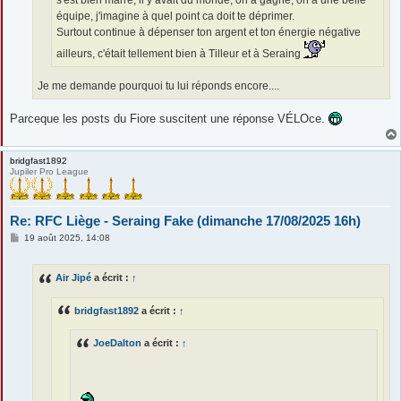
équipe, j'imagine à quel point ca doit te déprimer.
Surtout continue à dépenser ton argent et ton énergie négative
ailleurs, c'était tellement bien à Tilleur et à Seraing
Je me demande pourquoi tu lui réponds encore....
Parceque les posts du Fiore suscitent une réponse VÉLOce.
bridgfast1892
Jupiler Pro League
Re: RFC Liège - Seraing Fake (dimanche 17/08/2025 16h)
M
19 août 2025, 14:08
e
s
s
Air Jipé
a écrit :
↑
a
g
e
bridgfast1892
a écrit :
↑
JoeDalton
a écrit :
↑