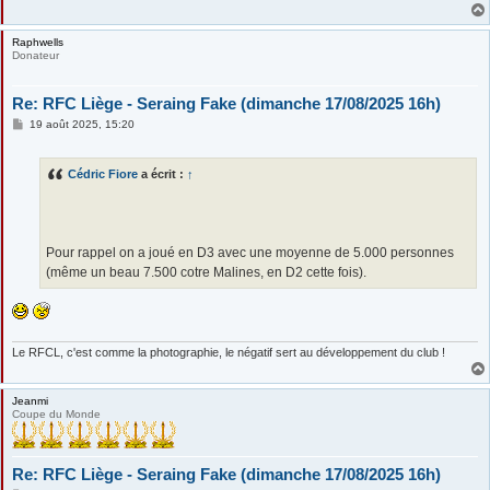
Raphwells
Donateur
Re: RFC Liège - Seraing Fake (dimanche 17/08/2025 16h)
M
19 août 2025, 15:20
e
s
s
Cédric Fiore
a écrit :
↑
a
g
e
Pour rappel on a joué en D3 avec une moyenne de 5.000 personnes
(même un beau 7.500 cotre Malines, en D2 cette fois).
Le RFCL, c'est comme la photographie, le négatif sert au développement du club !
Jeanmi
Coupe du Monde
Re: RFC Liège - Seraing Fake (dimanche 17/08/2025 16h)