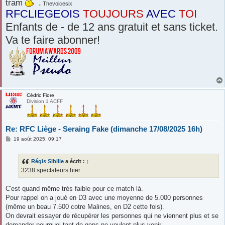
tram
.
Thevoicesix
RFCLIEGEOIS
TOUJOURS
AVEC
TOI
Enfants de - de 12 ans gratuit et sans ticket.
Va te faire abonner!
Cédric Fiore
Division 1 ACFF
Re: RFC Liège - Seraing Fake (dimanche 17/08/2025 16h)
M
19 août 2025, 09:17
e
s
s
Régis Sibille
a écrit :
↑
a
g
3238 spectateurs hier.
e
C'est quand même très faible pour ce match là.
Pour rappel on a joué en D3 avec une moyenne de 5.000 personnes
(même un beau 7.500 cotre Malines, en D2 cette fois).
On devrait essayer de récupérer les personnes qui ne viennent plus et se
demander pourquoi tant de gens ne veulent plus venir.