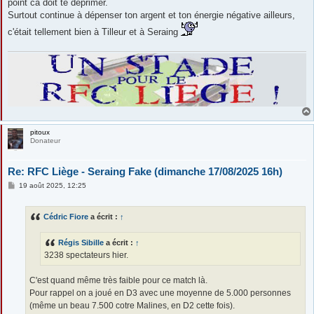
point ca doit te déprimer.
Surtout continue à dépenser ton argent et ton énergie négative ailleurs,
c'était tellement bien à Tilleur et à Seraing
pitoux
Donateur
Re: RFC Liège - Seraing Fake (dimanche 17/08/2025 16h)
M
19 août 2025, 12:25
e
s
s
Cédric Fiore
a écrit :
↑
a
g
e
Régis Sibille
a écrit :
↑
3238 spectateurs hier.
C'est quand même très faible pour ce match là.
Pour rappel on a joué en D3 avec une moyenne de 5.000 personnes
(même un beau 7.500 cotre Malines, en D2 cette fois).