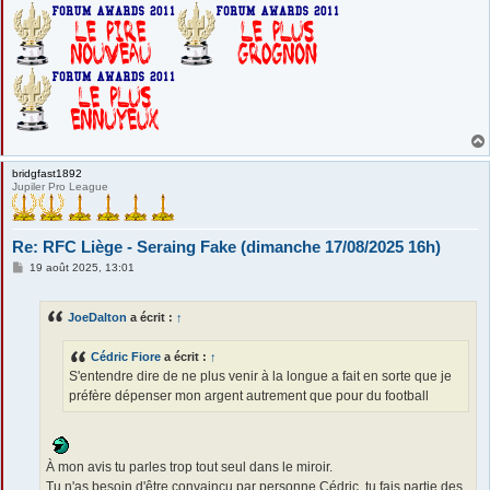
bridgfast1892
Jupiler Pro League
Re: RFC Liège - Seraing Fake (dimanche 17/08/2025 16h)
M
19 août 2025, 13:01
e
s
s
JoeDalton
a écrit :
↑
a
g
e
Cédric Fiore
a écrit :
↑
S'entendre dire de ne plus venir à la longue a fait en sorte que je
préfère dépenser mon argent autrement que pour du football
À mon avis tu parles trop tout seul dans le miroir.
Tu n'as besoin d'être convaincu par personne Cédric, tu fais partie des