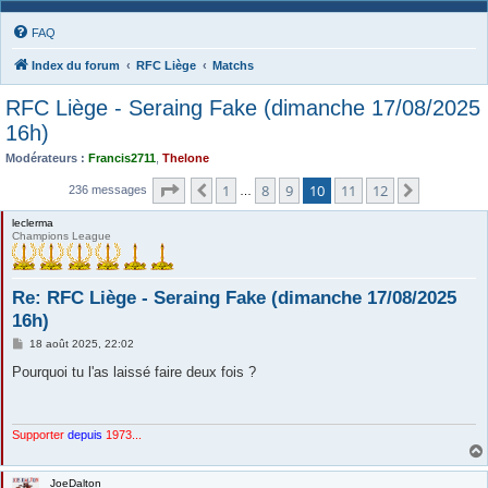
FAQ
Index du forum
RFC Liège
Matchs
RFC Liège - Seraing Fake (dimanche 17/08/2025
16h)
Modérateurs :
Francis2711
,
Thelone
Page
10
sur
12
1
8
9
10
11
12
Précédente
Suivante
236 messages
…
leclerma
Champions League
Re: RFC Liège - Seraing Fake (dimanche 17/08/2025
16h)
M
18 août 2025, 22:02
e
s
Pourquoi tu l'as laissé faire deux fois ?
s
a
g
e
Supporter
depuis
1973...
JoeDalton