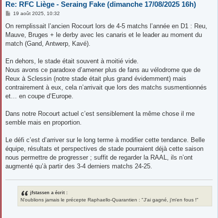
Re: RFC Liège - Seraing Fake (dimanche 17/08/2025 16h)
M
19 août 2025, 10:32
e
s
On remplissait l’ancien Rocourt lors de 4-5 matchs l’année en D1 : Reu,
s
Mauve, Bruges + le derby avec les canaris et le leader au moment du
a
g
match (Gand, Antwerp, Kavé).
e
En dehors, le stade était souvent à moitié vide.
Nous avons ce paradoxe d’amener plus de fans au vélodrome que de
Reux à Sclessin (notre stade était plus grand évidemment) mais
contrairement à eux, cela n’arrivait que lors des matchs susmentionnés
et… en coupe d’Europe.
Dans notre Rocourt actuel c’est sensiblement la même chose il me
semble mais en proportion.
Le défi c’est d’arriver sur le long terme à modifier cette tendance. Belle
équipe, résultats et perspectives de stade pourraient déjà cette saison
nous permettre de progresser ; suffit de regarder la RAAL, ils n’ont
augmenté qu’à partir des 3-4 derniers matchs 24-25.
jfstassen a écrit :
N'oublions jamais le précepte Raphaello-Quarantien : "J'ai gagné, j'm'en fous !"