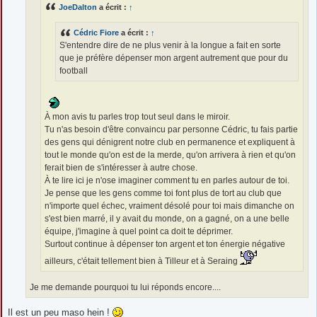
JoeDalton
a écrit :
↑
Cédric Fiore
a écrit :
↑
S'entendre dire de ne plus venir à la longue a fait en sorte
que je préfère dépenser mon argent autrement que pour du
football
À mon avis tu parles trop tout seul dans le miroir.
Tu n'as besoin d'être convaincu par personne Cédric, tu fais partie
des gens qui dénigrent notre club en permanence et expliquent à
tout le monde qu'on est de la merde, qu'on arrivera à rien et qu'on
ferait bien de s'intéresser à autre chose.
À te lire ici je n'ose imaginer comment tu en parles autour de toi.
Je pense que les gens comme toi font plus de tort au club que
n'importe quel échec, vraiment désolé pour toi mais dimanche on
s'est bien marré, il y avait du monde, on a gagné, on a une belle
équipe, j'imagine à quel point ca doit te déprimer.
Surtout continue à dépenser ton argent et ton énergie négative
ailleurs, c'était tellement bien à Tilleur et à Seraing
Je me demande pourquoi tu lui réponds encore....
Il est un peu maso hein !