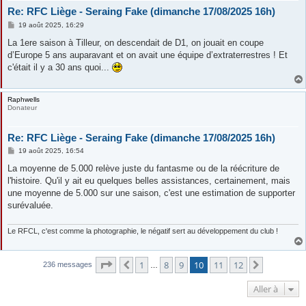
Re: RFC Liège - Seraing Fake (dimanche 17/08/2025 16h)
M
19 août 2025, 16:29
e
s
La 1ere saison à Tilleur, on descendait de D1, on jouait en coupe
s
d’Europe 5 ans auparavant et on avait une équipe d’extraterrestres ! Et
a
g
c'était il y a 30 ans quoi...
e
Raphwells
Donateur
Re: RFC Liège - Seraing Fake (dimanche 17/08/2025 16h)
M
19 août 2025, 16:54
e
s
La moyenne de 5.000 relève juste du fantasme ou de la réécriture de
s
l'histoire. Qu'il y ait eu quelques belles assistances, certainement, mais
a
g
une moyenne de 5.000 sur une saison, c'est une estimation de supporter
e
surévaluée.
Le RFCL, c'est comme la photographie, le négatif sert au développement du club !
Page
10
sur
12
1
8
9
10
11
12
Précédente
Suivante
236 messages
…
Aller à