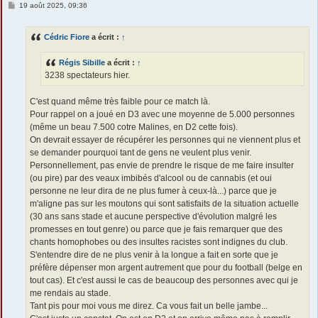
M
19 août 2025, 09:36
e
s
s
Cédric Fiore
a écrit :
↑
a
g
e
Régis Sibille
a écrit :
↑
3238 spectateurs hier.
C'est quand même très faible pour ce match là.
Pour rappel on a joué en D3 avec une moyenne de 5.000 personnes
(même un beau 7.500 cotre Malines, en D2 cette fois).
On devrait essayer de récupérer les personnes qui ne viennent plus et
se demander pourquoi tant de gens ne veulent plus venir.
Personnellement, pas envie de prendre le risque de me faire insulter
(ou pire) par des veaux imbibés d'alcool ou de cannabis (et oui
personne ne leur dira de ne plus fumer à ceux-là...) parce que je
m'aligne pas sur les moutons qui sont satisfaits de la situation actuelle
(30 ans sans stade et aucune perspective d'évolution malgré les
promesses en tout genre) ou parce que je fais remarquer que des
chants homophobes ou des insultes racistes sont indignes du club.
S'entendre dire de ne plus venir à la longue a fait en sorte que je
préfère dépenser mon argent autrement que pour du football (belge en
tout cas). Et c'est aussi le cas de beaucoup des personnes avec qui je
me rendais au stade.
Tant pis pour moi vous me direz. Ca vous fait un belle jambe...