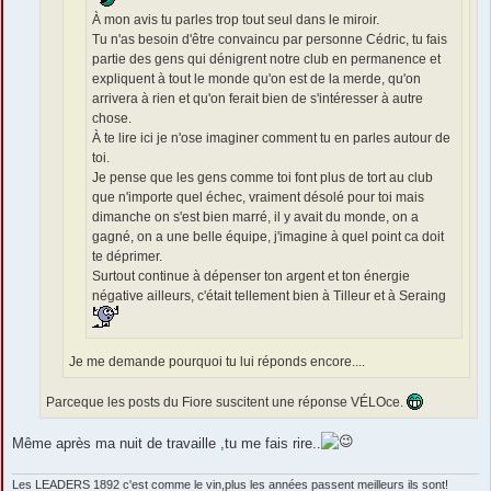
À mon avis tu parles trop tout seul dans le miroir.
Tu n'as besoin d'être convaincu par personne Cédric, tu fais
partie des gens qui dénigrent notre club en permanence et
expliquent à tout le monde qu'on est de la merde, qu'on
arrivera à rien et qu'on ferait bien de s'intéresser à autre
chose.
À te lire ici je n'ose imaginer comment tu en parles autour de
toi.
Je pense que les gens comme toi font plus de tort au club
que n'importe quel échec, vraiment désolé pour toi mais
dimanche on s'est bien marré, il y avait du monde, on a
gagné, on a une belle équipe, j'imagine à quel point ca doit
te déprimer.
Surtout continue à dépenser ton argent et ton énergie
négative ailleurs, c'était tellement bien à Tilleur et à Seraing
Je me demande pourquoi tu lui réponds encore....
Parceque les posts du Fiore suscitent une réponse VÉLOce.
Même après ma nuit de travaille ,tu me fais rire..
Les LEADERS 1892 c'est comme le vin,plus les années passent meilleurs ils sont!