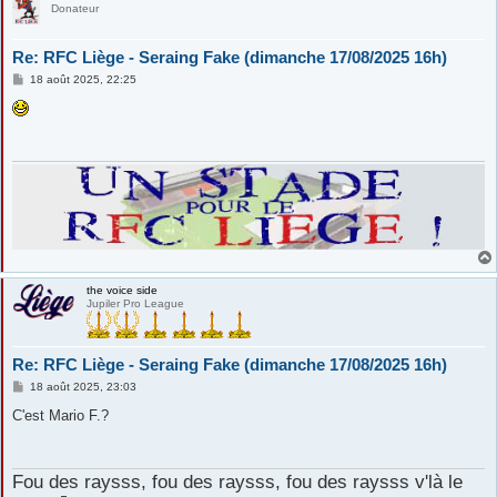
Donateur
Re: RFC Liège - Seraing Fake (dimanche 17/08/2025 16h)
M
18 août 2025, 22:25
e
s
s
a
g
e
the voice side
Jupiler Pro League
Re: RFC Liège - Seraing Fake (dimanche 17/08/2025 16h)
M
18 août 2025, 23:03
e
s
C'est Mario F.?
s
a
g
e
Fou des raysss, fou des raysss, fou des raysss v'là le