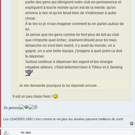
partie des gens qui dénigrent notre club en permanence et
expliquent à tout le monde qu'on est de la merde, qu'on
arrivera à rien et qu'on ferait bien de s'intéresser à autre
chose.
À te lire ici je n'ose imaginer comment tu en parles autour de
toi.
Je pense que les gens comme toi font plus de tort au club
que n'importe quel échec, vraiment désolé pour toi mais
dimanche on s'est bien marré, il y avait du monde, on a
gagné, on a une belle équipe, j'imagine à quel point ca doit
te déprimer.
Surtout continue à dépenser ton argent et ton énergie
négative ailleurs, c'était tellement bien à Tilleur et à Seraing
Je me demande pourquoi tu lui réponds encore....
Il est un peu maso hein !
Je pense
Les LEADERS 1892 c'est comme le vin,plus les années passent meilleurs ils sont!
Air Jipé