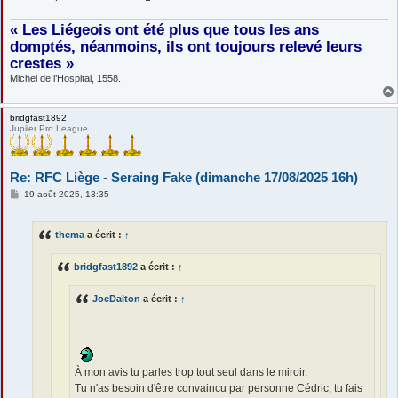
« Les Liégeois ont été plus que tous les ans
domptés, néanmoins, ils ont toujours relevé leurs
crestes »
Michel de l’Hospital, 1558.
bridgfast1892
Jupiler Pro League
Re: RFC Liège - Seraing Fake (dimanche 17/08/2025 16h)
M
19 août 2025, 13:35
e
s
s
thema
a écrit :
↑
a
g
e
bridgfast1892
a écrit :
↑
JoeDalton
a écrit :
↑
À mon avis tu parles trop tout seul dans le miroir.
Tu n'as besoin d'être convaincu par personne Cédric, tu fais