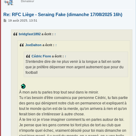
Donateur
Re: RFC Liège - Seraing Fake (dimanche 17/08/2025 16h)
M
19 août 2025, 13:51
e
s
s
bridgfast1892
a écrit :
↑
a
g
e
JoeDalton
a écrit :
↑
Cédric Fiore
a écrit :
↑
S'entendre dire de ne plus venir à la longue a fait en sorte
que je préfère dépenser mon argent autrement que pour du
football
À mon avis tu parles trop tout seul dans le miroir.
Tu n'as besoin d'être convaincu par personne Cédric, tu fais partie
des gens qui dénigrent notre club en permanence et expliquent à
tout le monde qu'on est de la merde, qu'on arrivera à rien et qu'on
ferait bien de s'intéresser à autre chose.
À te lire ici je n'ose imaginer comment tu en parles autour de toi.
Je pense que les gens comme toi font plus de tort au club que
n'importe quel échec, vraiment désolé pour toi mais dimanche on
s'est bien marré, il y avait du monde, on a gagné, on a une belle