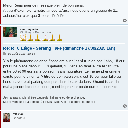
e
s
Merci Régis pour ce message plein de bon sens.
s
A titre d"exemple, à notre arrivée à Ans, nous étions un groupe de 11,
a
g
aubourd'hui plus que 3, tous décédés.
e
morenogiusto
Challenger Pro League
Re: RFC Liège - Seraing Fake (dimanche 17/08/2025 16h)
M
19 août 2025, 10:14
e
s
Y a le phénomène de crise financiere aussi et si tu n as pas l abo, 18 eur
s
pour une place debout... En general, tu viens en famille, ca te fait vite
a
g
entre 60 et 90 eur sans boisson, sans nourriture. Le meme phénomène
e
existe pour le cinema. A titre de comparaison, c est 10 eur pour Lille ou
Lens, navette et parking compris dans le cas de lens. Quand tu as du
mal a joindre les deux bouts, c est le premier poste que tu supprimes
Je n ai pas choisi d être Liegeois, j ai juste eu de la chance.
Merci Monsieur Lacomble, à jamais avec Bob, une icône de ce club.
CEW 66
Donateur