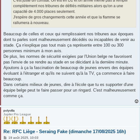
C'est juste un constat. On est en D2 et on arrive même pas à remplir
complètement nos tribunes de défilés militaires alors qu'on a une
capacité de 4.000 places seulement.
J'espère de gros changements cette année et que la flamme se
rallumera à nouveau.
Beaucoup de celles et ceux qui remplissaient nos tribunes aux époques
dont tu parles sont malheureusement décédés ou incapables de venir au
stade. Ça n'explique pas tout mais ça représente entre 100 ou 300
personnes minimum à mon avis.
De plus, les normes de sécurité exigées par l'Union belge ne favorisent
pas l'envie de se rendre au stade en se décidant à la dernière minute.
Ajoutons à ça la fascination de beaucoup de jeunes envers des équipes
évoluant à l'étranger et qu'ils ne suivent qu'à la TV, ça commence à faire
beaucoup.
Dans certains milieux de jeunes, dire à l'école que tu es supporter d'une
équipe belge peut te faire passer pour un ringard. C'est malheureusement
comme ça.
polyvilla
Jupiler Pro League
Re: RFC Liège - Seraing Fake (dimanche 17/08/2025 16h)
M
19 août 2025, 10:03