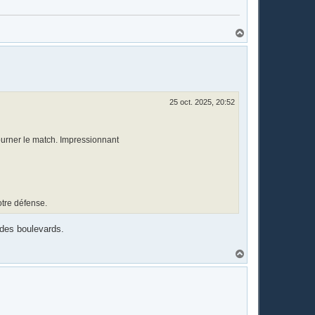
H
a
u
t
25 oct. 2025, 20:52
ourner le match. Impressionnant
otre défense.
 des boulevards.
H
a
u
t