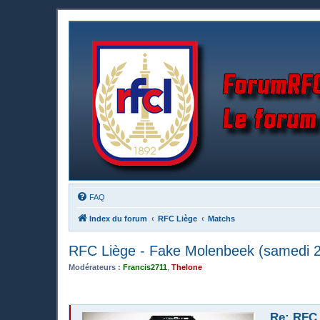
FAQ
Index du forum
RFC Liège
Matchs
RFC Liège - Fake Molenbeek (samedi 2
Modérateurs :
Francis2711
,
Thelone
Re: RFC 