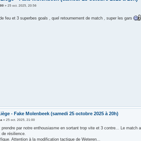
900
»
25 oct. 2025, 20:56
de feu et 3 superbes goals , quel retournement de match , super les gars
iège - Fake Molenbeek (samedi 25 octobre 2025 à 20h)
ma
»
25 oct. 2025, 21:00
t prendre par notre enthousiasme en sortant trop vite et 3 contre... Le match a
 de résilience.
ique. Attention à la modification tactique de Weteren...