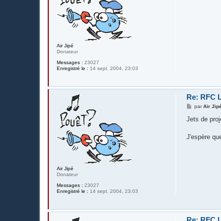
s
a
g
e
Air Jipé
Donateur
Messages :
23027
Enregistré le :
14 sept. 2004, 23:03
Re: RFC L
M
par
Air Jip
e
s
Jets de proje
s
a
g
J'espère qu
e
Air Jipé
Donateur
Messages :
23027
Enregistré le :
14 sept. 2004, 23:03
Re: RFC L