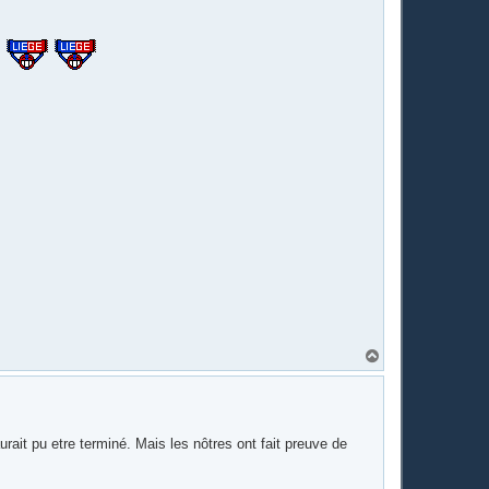
H
a
u
t
urait pu etre terminé. Mais les nôtres ont fait preuve de