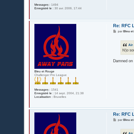
Messages :
1494
Enregistré le :
30 avr. 2006, 17:44
Re: RFC L
M
par
Bleu e
e
s
s
Air
a
g
N'jo so
e
Damned on c
Bleu et Rouge
Challenger Pro League
Messages :
1541
Enregistré le :
14 sept. 2004, 21:38
Localisation :
Bruxelles
Re: RFC L
M
par
Bleu e
e
s
s
Air
a