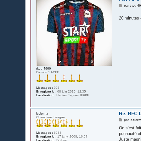
M
par
titou 4
e
s
s
20 minutes 
a
g
e
titou 4900
Division 1 ACFF
Messages :
925
Enregistré le :
08 juin 2010, 12:35
Localisation :
Hautes Fagnes 🟥🟦⚽️
Re: RFC L
leclerma
Champions League
M
par
lecler
e
s
On s’est fai
s
Messages :
6238
pugnacité et
a
Enregistré le :
17 janv. 2008, 16:57
g
Juste magnif
Localisation :
Durbuy