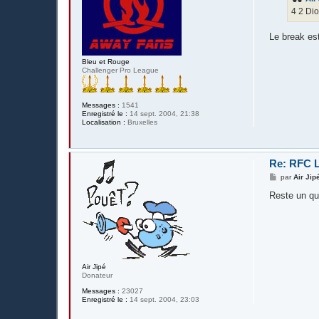
g
4 2 Dio
e
Le break est
Bleu et Rouge
Challenger Pro League
Messages :
1541
Enregistré le :
14 sept. 2004, 21:38
Localisation :
Bruxelles
Re: RFC L
M
par
Air Jip
e
s
Reste un qu'
s
a
g
e
Air Jipé
Donateur
Messages :
23027
Enregistré le :
14 sept. 2004, 23:03