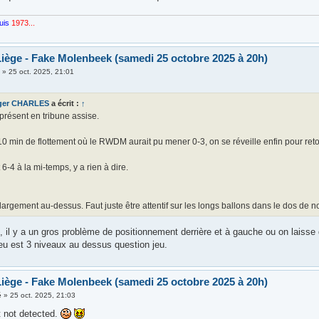
uis
1973...
iège - Fake Molenbeek (samedi 25 octobre 2025 à 20h)
i
»
25 oct. 2025, 21:01
ger CHARLES
a écrit :
↑
présent en tribune assise.
0 min de flottement où le RWDM aurait pu mener 0-3, on se réveille enfin pour ret
t 6-4 à la mi-temps, y a rien à dire.
largement au-dessus. Faut juste être attentif sur les longs ballons dans le dos de n
 il y a un gros problème de positionnement derrière et à gauche ou on laisse
jeu est 3 niveaux au dessus question jeu.
iège - Fake Molenbeek (samedi 25 octobre 2025 à 20h)
é
»
25 oct. 2025, 21:03
 not detected.