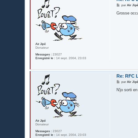
M
par
Air Jip
e
s
Grosse occ
s
a
g
e
Air Jipé
Donateur
Messages :
23027
Enregistré le :
14 sept. 2004, 23:03
Re: RFC L
M
par
Air Jip
e
s
N'jo sorti en
s
a
g
e
Air Jipé
Donateur
Messages :
23027
Enregistré le :
14 sept. 2004, 23:03