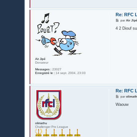
Re: RFC L
M
par
Air Jip
e
s
4 2 Diouf su
s
a
g
e
Air Jipé
Donateur
Messages :
23027
Enregistré le :
14 sept. 2004, 23:03
Re: RFC L
M
par
olimat
e
s
Waouw
s
a
g
e
olimathu
Challenger Pro League