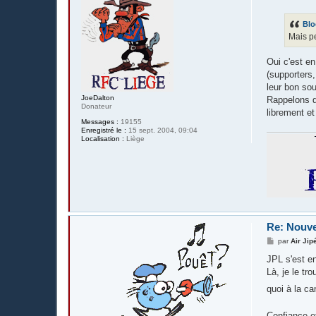
e
s
s
Blo
a
g
Mais pe
e
Oui c'est en
(supporters,
leur bon sou
JoeDalton
Rappelons q
Donateur
librement e
Messages :
19155
Enregistré le :
15 sept. 2004, 09:04
Localisation :
Liège
Re: Nouv
M
par
Air Jip
e
s
JPL s'est e
s
Là, je le tr
a
g
quoi à la c
e
Confiance e