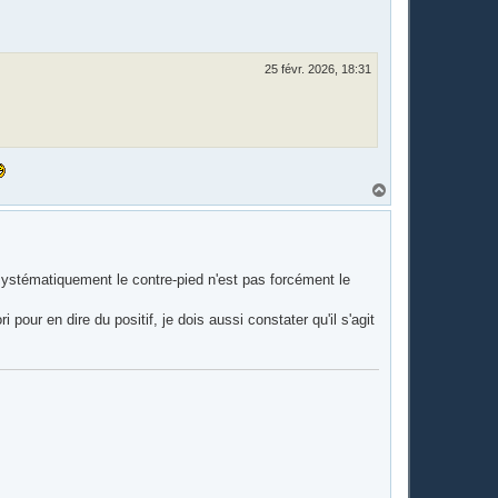
25 févr. 2026, 18:31
H
a
u
t
 systématiquement le contre-pied n'est pas forcément le
 pour en dire du positif, je dois aussi constater qu'il s'agit