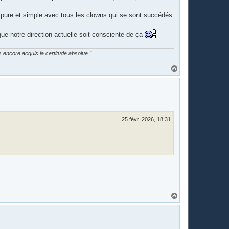
n pure et simple avec tous les clowns qui se sont succédés
r que notre direction actuelle soit consciente de ça
as encore acquis la certitude absolue."
H
a
u
t
25 févr. 2026, 18:31
H
a
u
t