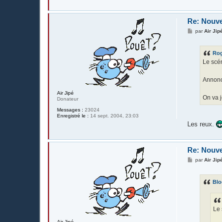
Re: Nouv
M
par
Air Jip
e
s
s
Ro
a
g
Le scén
e
Annonce
Air Jipé
On va j
Donateur
Messages :
23024
Enregistré le :
14 sept. 2004, 23:03
Les reux.
Re: Nouv
M
par
Air Jip
e
s
s
Blo
a
g
e
Le 
Air Jipé