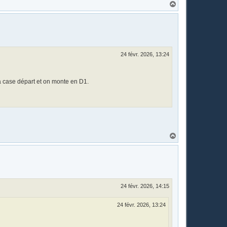
H
a
u
t
24 févr. 2026, 13:24
a case départ et on monte en D1.
H
a
u
t
24 févr. 2026, 14:15
24 févr. 2026, 13:24