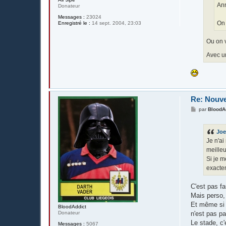
Ann
Donateur
Messages :
23024
On 
Enregistré le :
14 sept. 2004, 23:03
Ou on v
Avec u
Re: Nouv
M
par
BloodA
e
s
s
Joe
a
g
Je n'ai
e
meilleu
Si je m
exactem
C'est pas fa
Mais perso, 
Et même si 
BloodAddict
n'est pas pa
Donateur
Le stade, c'
Messages :
5067