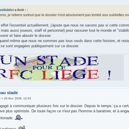
odAddict
a écrit :
↑
rso, je retiens surtout que le dossier n'est absolument pas tombé aux oubliettes n
 effet l'essentiel actuellement, j'ajoute que nous ne savons pas si cette comm
 mais aussi joueurs, staff et personnel) pour rassurer tout le monde et "stabil
venir et faire aboutir le dossier.
uand même que nous ne sommes pas tous seuls dans cette histoire, et nota
t se sont engagées publiquement sur ce dossier.
eau stade
é
»
26 févr. 2026, 12:03
ngagé à communiquer plusieurs fois sur le dossier. Depuis le temps, ça a ce
ouve plus optimiste. De toute façon ce n'est pas l'homme à baratiner, et à en
antonade.
t patience.