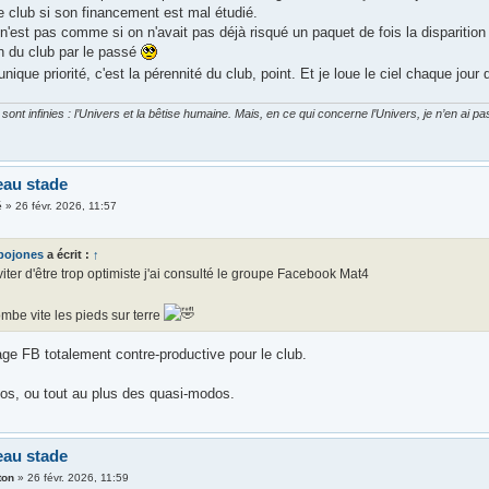
le club si son financement est mal étudié.
n'est pas comme si on n'avait pas déjà risqué un paquet de fois la disparitio
on du club par le passé
unique priorité, c'est la pérennité du club, point. Et je loue le ciel chaque jou
ont infinies : l’Univers et la bêtise humaine. Mais, en ce qui concerne l’Univers, je n’en ai p
eau stade
é
»
26 févr. 2026, 11:57
bojones
a écrit :
↑
iter d'être trop optimiste j'ai consulté le groupe Facebook Mat4
mbe vite les pieds sur terre
age FB totalement contre-productive pour le club.
s, ou tout au plus des quasi-modos.
eau stade
ton
»
26 févr. 2026, 11:59