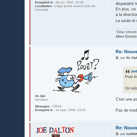
Enregistré le :
24 oct. 2007, 21:35
disparaitre 
Localisation :
Liège (poste avancé près de
En plus, ce 
l'ennemi)
à la directi
La seule et 
"Deux choses s
Albert Einstein
Re: Nouv
M
par
Air Jip
e
s
s
jim
a
g
Pour év
e
On reto
Air Jipé
C'est une p
Donateur
Messages :
23024
Pas de modo
Enregistré le :
14 sept. 2004, 23:03
Re: Nouv
M
par
JoeDal