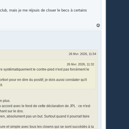
 club, mais je me réjouis de clouer le becs à certains
H
a
u
t
26 févr. 2026, 11:54
26 févr. 2026, 11:32
dre systématiquement le contre-pied n'est pas forcément le
iori pour en dire du positif, je dois aussi constater qu'il
t.
n plus.
ccord avec le fond de cette déclaration de JPL : ce n'est
hant sur le dos.
yen, absolument pas un but. Surtout quand il pourrait faire
pure et simple avec tous les clowns qui se sont succédés à la