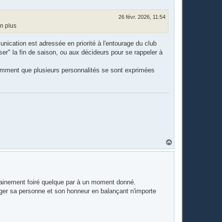
26 févr. 2026, 11:54
on plus
unication est adressée en priorité à l'entourage du club
iser" la fin de saison, ou aux décideurs pour se rappeler à
mment que plusieurs personnalités se sont exprimées
H
a
u
t
rtainement foiré quelque par à un moment donné.
gager sa personne et son honneur en balançant n'importe