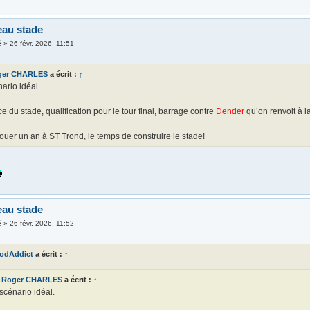
eau stade
é
»
26 févr. 2026, 11:51
ger CHARLES
a écrit :
↑
ario idéal.
 du stade, qualification pour le tour final, barrage contre
Dender
qu’on renvoit à l
ouer un an à ST Trond, le temps de construire le stade!
eau stade
é
»
26 févr. 2026, 11:52
odAddict
a écrit :
↑
Roger CHARLES
a écrit :
↑
scénario idéal.