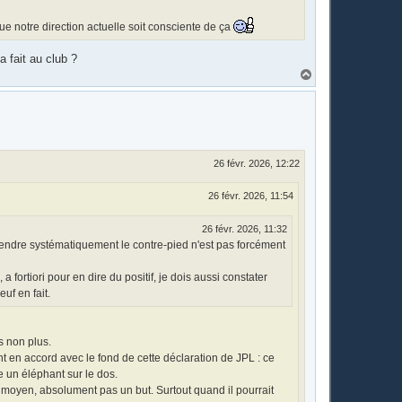
 que notre direction actuelle soit consciente de ça
 fait au club ?
H
a
u
t
26 févr. 2026, 12:22
26 févr. 2026, 11:54
26 févr. 2026, 11:32
prendre systématiquement le contre-pied n'est pas forcément
 fortiori pour en dire du positif, je dois aussi constater
uf en fait.
s non plus.
en accord avec le fond de cette déclaration de JPL : ce
e un éléphant sur le dos.
un moyen, absolument pas un but. Surtout quand il pourrait