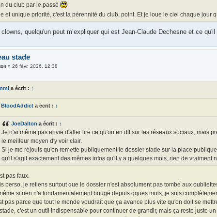
on du club par le passé
e et unique priorité, c'est la pérennité du club, point. Et je loue le ciel chaque jour
clowns, quelqu'un peut m’expliquer qui est Jean-Claude Dechesne et ce qu'il a
eau stade
ton
»
26 févr. 2026, 12:38
anmi
a écrit :
↑
BloodAddict
a écrit :
↑
JoeDalton
a écrit :
↑
Je n'ai même pas envie d'aller lire ce qu'on en dit sur les réseaux sociaux, mais 
le meilleur moyen d'y voir clair.
Si je me réjouis qu'on remette publiquement le dossier stade sur la place publique, a
qu'il s'agit exactement des mêmes infos qu'il y a quelques mois, rien de vraiment ne
st pas faux.
s perso, je retiens surtout que le dossier n'est absolument pas tombé aux oubliette
même si rien n'a fondamentalement bougé depuis qques mois, je suis complètement 
st pas parce que tout le monde voudrait que ça avance plus vite qu'on doit se mettr
stade, c'est un outil indispensable pour continuer de grandir, mais ça reste juste 