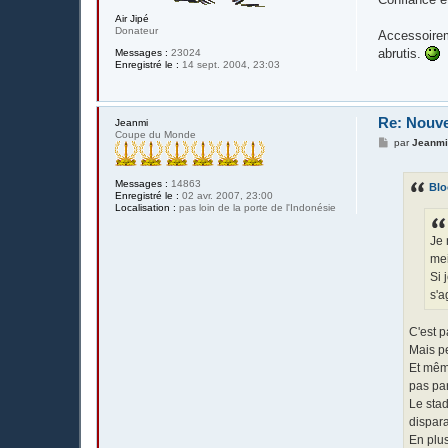
Air Jipé
Donateur
Accessoireme
abrutis.
Messages :
23024
Enregistré le :
14 sept. 2004, 23:03
Re: Nouv
Jeanmi
Coupe du Monde
M
par
Jeanm
e
s
s
Messages :
14863
Blo
a
Enregistré le :
02 avr. 2007, 23:00
g
Localisation :
pas loin de la porte de l'Indonésie
e
Je 
mei
Si 
s'a
C'est p
Mais pe
Et mêm
pas par
Le stad
dispara
En plus