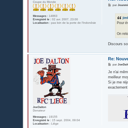
Coupe du Monde
M
par
Jeanm
e
s
s
Messages :
14863
jim
a
Enregistré le :
02 avr. 2007, 23:00
g
Pour év
Localisation :
pas loin de la porte de l'Indonésie
e
On reto
Discours sor
Re: Nouv
M
par
JoeDal
e
s
Je n'ai même
s
meilleur moy
a
g
Si je me réj
e
exactement 
JoeDalton
Donateur
Messages :
19155
Enregistré le :
15 sept. 2004, 09:04
Localisation :
Liège