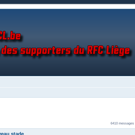
6410 messages
veau stade