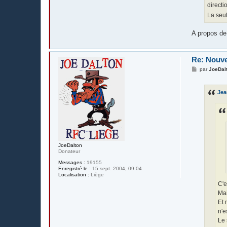
directi
La seul
A propos de 
Re: Nouv
M
par
JoeDal
e
s
s
Je
a
g
e
JoeDalton
Donateur
Messages :
19155
Enregistré le :
15 sept. 2004, 09:04
Localisation :
Liège
C'e
Mai
Et 
n'e
Le 