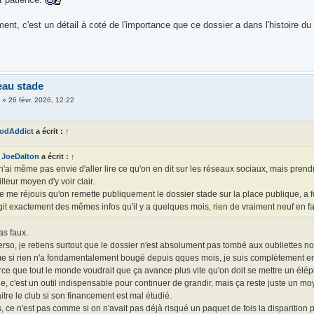
nt, c'est un détail à coté de l'importance que ce dossier a dans l'histoire du
eau stade
i
»
26 févr. 2026, 12:22
odAddict
a écrit :
↑
JoeDalton
a écrit :
↑
n'ai même pas envie d'aller lire ce qu'on en dit sur les réseaux sociaux, mais pren
lleur moyen d'y voir clair.
je me réjouis qu'on remette publiquement le dossier stade sur la place publique, a fort
git exactement des mêmes infos qu'il y a quelques mois, rien de vraiment neuf en fai
as faux.
rso, je retiens surtout que le dossier n'est absolument pas tombé aux oubliettes no
e si rien n'a fondamentalement bougé depuis qques mois, je suis complètement en a
ce que tout le monde voudrait que ça avance plus vite qu'on doit se mettre un élép
e, c'est un outil indispensable pour continuer de grandir, mais ça reste juste un mo
itre le club si son financement est mal étudié.
, ce n'est pas comme si on n'avait pas déjà risqué un paquet de fois la disparition 