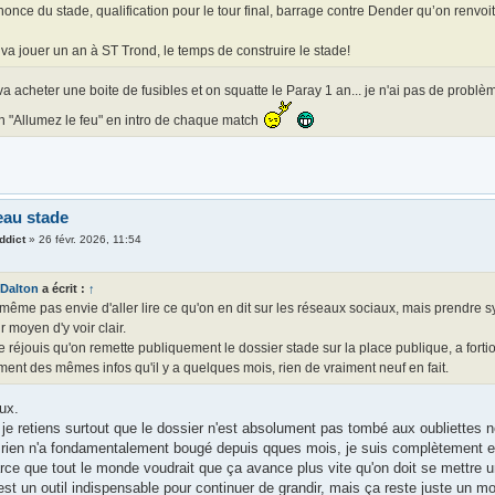
once du stade, qualification pour le tour final, barrage contre Dender qu’on renvoi
va jouer un an à ST Trond, le temps de construire le stade!
a acheter une boite de fusibles et on squatte le Paray 1 an... je n'ai pas de probl
n "Allumez le feu" en intro de chaque match
eau stade
ddict
»
26 févr. 2026, 11:54
Dalton
a écrit :
↑
 même pas envie d'aller lire ce qu'on en dit sur les réseaux sociaux, mais prendre 
r moyen d'y voir clair.
e réjouis qu'on remette publiquement le dossier stade sur la place publique, a fortiori 
ent des mêmes infos qu'il y a quelques mois, rien de vraiment neuf en fait.
ux.
je retiens surtout que le dossier n'est absolument pas tombé aux oubliettes n
rien n'a fondamentalement bougé depuis qques mois, je suis complètement en
rce que tout le monde voudrait que ça avance plus vite qu'on doit se mettre u
est un outil indispensable pour continuer de grandir, mais ça reste juste un m