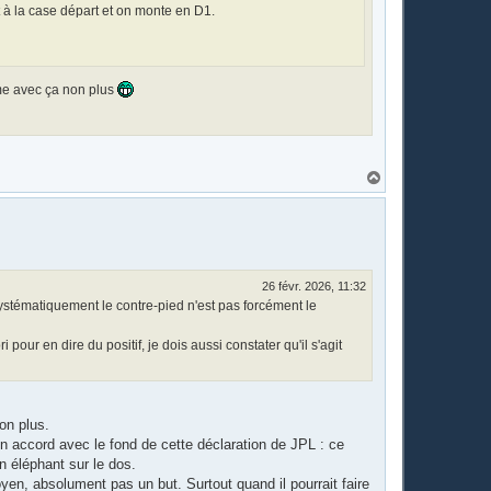
t à la case départ et on monte en D1.
ème avec ça non plus
H
a
u
t
26 févr. 2026, 11:32
systématiquement le contre-pied n'est pas forcément le
pour en dire du positif, je dois aussi constater qu'il s'agit
on plus.
 accord avec le fond de cette déclaration de JPL : ce
n éléphant sur le dos.
oyen, absolument pas un but. Surtout quand il pourrait faire