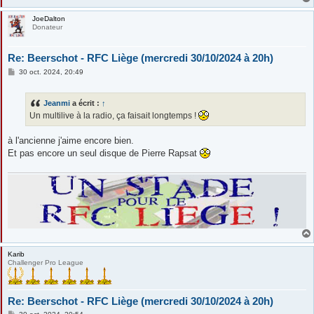
JoeDalton
Donateur
Re: Beerschot - RFC Liège (mercredi 30/10/2024 à 20h)
M
30 oct. 2024, 20:49
e
s
s
Jeanmi
a écrit :
↑
a
g
Un multilive à la radio, ça faisait longtemps !
e
à l'ancienne j'aime encore bien.
Et pas encore un seul disque de Pierre Rapsat
Karib
Challenger Pro League
Re: Beerschot - RFC Liège (mercredi 30/10/2024 à 20h)
M