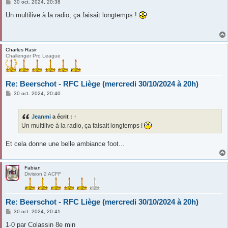
M
30 oct. 2024, 20:38
e
s
Un multilive à la radio, ça faisait longtemps !
s
a
g
e
Charles Rasir
Challenger Pro League
Re: Beerschot - RFC Liège (mercredi 30/10/2024 à 20h)
M
30 oct. 2024, 20:40
e
s
s
Jeanmi
a écrit :
↑
a
g
Un multilive à la radio, ça faisait longtemps !
e
Et cela donne une belle ambiance foot...
Fabian
Division 2 ACFF
Re: Beerschot - RFC Liège (mercredi 30/10/2024 à 20h)
M
30 oct. 2024, 20:41
e
s
1-0 par Colassin 8e min