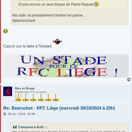
Et pas encore un seul disque de Pierre Rapsat
Ma radio va probablement tomber en panne...
#pierrerichard
Cascio sur la latte à l'instant
Bleu et Rouge
Challenger Pro League
Re: Beerschot - RFC Liège (mercredi 30/10/2024 à 20h)
M
30 oct. 2024, 20:58
e
s
s
Campana
a écrit :
↑
a
g