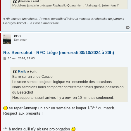
jfstassen a écrit :
N'oublions jamais le précepte Raphaello-Quarantien : "J'ai gagné, j'm'en fous !"
«
Ah, encore une chose. Je vous conseille d'éviter la mousse au chocolat du patron
»
Georges Abitbol - La classe américaine
PGO
Donateur
Re: Beerschot - RFC Liège (mercredi 30/10/2024 à 20h)
M
30 oct. 2024, 21:03
e
s
s
Karib
a écrit :
↑
a
g
Barre sur un tir de Cascio
e
Le score semble toujours logique vu l'ensemble des occasions.
Nous semblons nous comporter correctement mais grosse possession
du Beetschot
Nos supporters sont arrivés il y a environ 10 minutes seulement.
se taper Antwerp un soir en semaine et louper 1/3*** du match...
Respect aux présents !
*** à moins qu'il n'y ait une prolongation