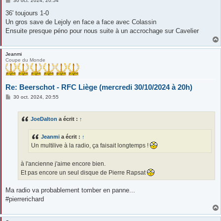
30 oct. 2024, 20:54
e
s
36' toujours 1-0
s
Un gros save de Lejoly en face a face avec Colassin
a
g
Ensuite presque péno pour nous suite à un accrochage sur Cavelier
e
Jeanmi
Coupe du Monde
Re: Beerschot - RFC Liège (mercredi 30/10/2024 à 20h)
M
30 oct. 2024, 20:55
e
s
s
JoeDalton
a écrit :
↑
a
g
e
Jeanmi
a écrit :
↑
Un multilive à la radio, ça faisait longtemps !
à l'ancienne j'aime encore bien.
Et pas encore un seul disque de Pierre Rapsat
Ma radio va probablement tomber en panne...
#pierrerichard