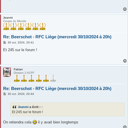
s
a
g
e
Jeanmi
Coupe du Monde
Re: Beerschot - RFC Liège (mercredi 30/10/2024 à 20h)
M
30 oct. 2024, 20:41
e
s
Et 245 sur le forum !
s
a
g
e
Fabian
Division 2 ACFF
Re: Beerschot - RFC Liège (mercredi 30/10/2024 à 20h)
M
30 oct. 2024, 20:44
e
s
s
Jeanmi
a écrit :
↑
a
g
Et 245 sur le forum !
e
On retiendra cela
il y avait bien longtemps