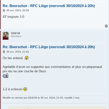
Re: Beerschot - RFC Liège (mercredi 30/10/2024 à 20h)
M
30 oct. 2024, 20:59
e
s
43' toujours 1-0
s
a
g
e
CEW 66
Donateur
Re: Beerschot - RFC Liège (mercredi 30/10/2024 à 20h)
M
30 oct. 2024, 21:02
e
s
On les entend.
s
a
g
Agréable d’avoir un supporter aux commentaires et plus un pèquenaud
e
pro reu ou une cruche de Dazn.
1-2 à sclessin
Modifié en dernier par
CEW 66
le 30 oct. 2024, 21:03, modifié 1 fois.