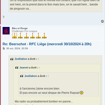
On a l'impression que tout le monde est content, que l'on rigole bien ce
e
soir hein, on la prend dans le fion mais bon, on le savait hein... bande
de pingouin va...
?
Bleu et Rouge
Challenger Pro League
Re: Beerschot - RFC Liège (mercredi 30/10/2024 à 20h)
M
30 oct. 2024, 20:59
e
s
s
JoeDalton
a écrit :
↑
a
g
e
Jeanmi
a écrit :
↑
JoeDalton
a écrit :
↑
à l'ancienne j'aime encore bien.
Et pas encore un seul disque de Pierre Rapsat
Ma radio va probablement tomber en panne...