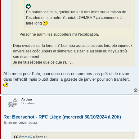
En parlant de cela, quelqu'un a t il des infos sur la raison de
l'écartement de notre Yannick LOEMBA ? ça commence à
faire long
Personne parmi les supporters n'a l'explication.
Déjà évoqué sur lu forum, Y. Loemba aurait, plusieurs fois, été injurieux
envers ses coéquipiers et sèmerait la zizanie au sein du noyau d'où
son écartement...
Je ne fais répéter que ce que j'ai lu.
Ahh merci pour l'info, ouai donc nous ne sommes pas prêt de le revoir
dans l'effectif mais plutôt dans la gazette de janvier pour son transfert.
Air Jipé
Donateur
Re: Beerschot - RFC Liège (mercredi 30/10/2024 à 20h)
M
30 oct. 2024, 20:33
e
s
s
EmmaC
a écrit :
↑
a