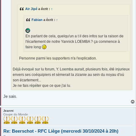
g
e
Air Jipé
a écrit :
↑
Fabian
a écrit :
↑
En parlant de cela, quelqu'un a t il des infos sur la raison de
l'écartement de notre Yannick LOEMBA ? ça commence à
faire long
Personne parmi les supporters n'a l'explication.
Déjà évoqué sur lu forum, Y. Loemba aurait, plusieurs fois, été injurieux
envers ses coéquipiers et sèmerait la zizanie au sein du noyau d'où
son écartement...
Je ne fais répéter que ce que j'ai lu.
Je sais.
Jeanmi
Coupe du Monde
Re: Beerschot - RFC Liège (mercredi 30/10/2024 à 20h)