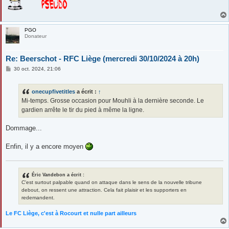
PGO
Donateur
Re: Beerschot - RFC Liège (mercredi 30/10/2024 à 20h)
M
30 oct. 2024, 21:06
e
s
s
onecupfivetitles
a écrit :
↑
a
g
Mi-temps. Grosse occasion pour Mouhli à la dernière seconde. Le
e
gardien arrête le tir du pied à même la ligne.
Dommage...
Enfin, il y a encore moyen
Éric Vandebon a écrit :
C'est surtout palpable quand on attaque dans le sens de la nouvelle tribune
debout, on ressent une attraction. Cela fait plaisir et les supporters en
redemandent.
Le FC Liège, c'est à Rocourt et nulle part ailleurs