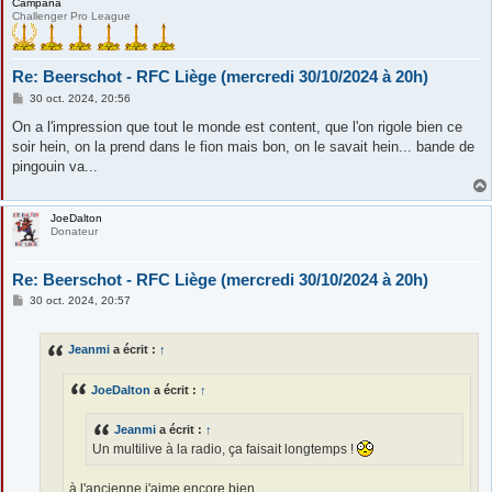
Campana
Challenger Pro League
Re: Beerschot - RFC Liège (mercredi 30/10/2024 à 20h)
M
30 oct. 2024, 20:56
e
s
On a l'impression que tout le monde est content, que l'on rigole bien ce
s
soir hein, on la prend dans le fion mais bon, on le savait hein... bande de
a
g
pingouin va...
e
JoeDalton
Donateur
Re: Beerschot - RFC Liège (mercredi 30/10/2024 à 20h)
M
30 oct. 2024, 20:57
e
s
s
Jeanmi
a écrit :
↑
a
g
e
JoeDalton
a écrit :
↑
Jeanmi
a écrit :
↑
Un multilive à la radio, ça faisait longtemps !
à l'ancienne j'aime encore bien.