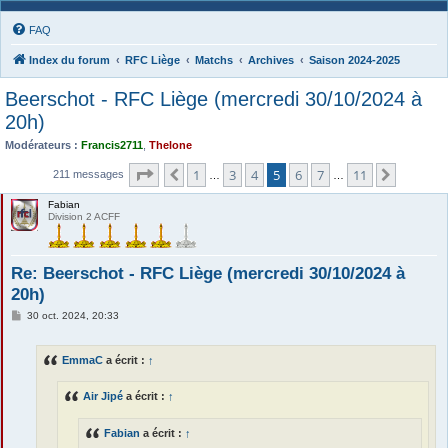
FAQ
Index du forum
RFC Liège
Matchs
Archives
Saison 2024-2025
Beerschot - RFC Liège (mercredi 30/10/2024 à
20h)
Modérateurs :
Francis2711
,
Thelone
Page
5
sur
11
1
3
4
5
6
7
11
Précédente
Suivant
211 messages
…
…
Fabian
Division 2 ACFF
Re: Beerschot - RFC Liège (mercredi 30/10/2024 à
20h)
M
30 oct. 2024, 20:33
e
s
s
EmmaC
a écrit :
↑
a
g
e
Air Jipé
a écrit :
↑
Fabian
a écrit :
↑