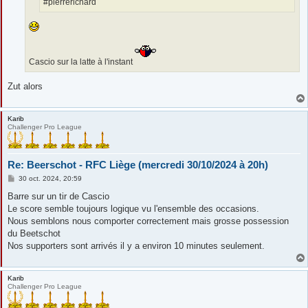
#pierrerichard
Cascio sur la latte à l'instant
Zut alors
Karib
Challenger Pro League
Re: Beerschot - RFC Liège (mercredi 30/10/2024 à 20h)
M
30 oct. 2024, 20:59
e
s
Barre sur un tir de Cascio
s
Le score semble toujours logique vu l'ensemble des occasions.
a
g
Nous semblons nous comporter correctement mais grosse possession
e
du Beetschot
Nos supporters sont arrivés il y a environ 10 minutes seulement.
Karib
Challenger Pro League