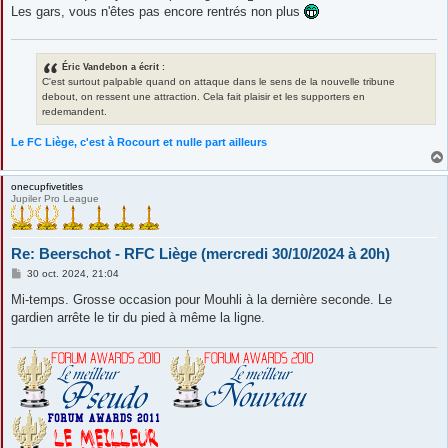
Les gars, vous n'êtes pas encore rentrés non plus
Éric Vandebon a écrit :
C'est surtout palpable quand on attaque dans le sens de la nouvelle tribune
debout, on ressent une attraction. Cela fait plaisir et les supporters en
redemandent.
Le FC Liège, c'est à Rocourt et nulle part ailleurs
onecupfivetitles
Jupiler Pro League
Re: Beerschot - RFC Liège (mercredi 30/10/2024 à 20h)
M
30 oct. 2024, 21:04
e
s
Mi-temps. Grosse occasion pour Mouhli à la dernière seconde. Le
s
gardien arrête le tir du pied à même la ligne.
a
g
e