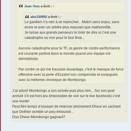
e
Jean-Yves
a écrit :
↑
alex150892
a écrit :
↑
Le gardien n’a rien à se reprocher... Match sans enjeu, sans
envie et avec un arbitre plus mauvais que malhonnête.
Je laisse aux grands penseurs le loisir de dire si c’est une
catastrophe ou non pour le tour final...
Aucune catastrophe pour le TF, ce genre de contre-performance
est courante partout dans le monde quand une équipe est
démobilisée.
Par contre ce qui me tracasse davantage, c'est le manque de force
offensive avec la perte d'Ezzahri non compensée et conjuguée
avec la méforme chronique de Mombongo.
J’ai adoré Mombongo a son arrivée puis plus rien... Sur son goal
annulé s’il est hors jeu (impossible de voir sur le live facebook) c’est
une honte!
Peut être temps d’essayer de relancer pleinement Dheur en sachant
que Dethier semble un peu émoussé...
Duo Dheur-Mombongo gagnant?