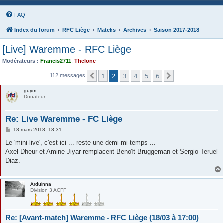
FAQ
Index du forum
RFC Liège
Matchs
Archives
Saison 2017-2018
[Live] Waremme - RFC Liège
Modérateurs :
Francis2711
,
Thelone
1
2
3
4
5
6
Précédente
Suivante
112 messages
guym
Donateur
Re: Live Waremme - FC Liège
M
18 mars 2018, 18:31
e
s
Le 'mini-live', c'est ici ... reste une demi-mi-temps ...
s
Axel Dheur et Amine Jiyar remplacent Benoît Bruggeman et Sergio Teruel
a
g
Diaz.
e
Arduinna
Division 3 ACFF
Re: [Avant-match] Waremme - RFC Liège (18/03 à 17:00)