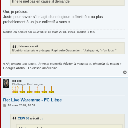
g
Il ne le met pas en cause, il demande
e
Oui, je précise.
Juste pour savoir s’il s’agit d’une logique »fébrilité » ou plus
probablement à un jour collectif « sans ».
Modifié en dernier par
CEW 66
le 18 mars 2018, 19:41, modifié 1 fois.
jfstassen a écrit :
N'oublions jamais le précepte Raphaello-Quarantien : "J'ai gagné, j'm'en fous !"
«
Ah, encore une chose. Je vous conseille d'éviter la mousse au chocolat du patron
»
Georges Abitbol - La classe américaine
led zep.
Challenger Pro League
Re: Live Waremme - FC Liège
M
18 mars 2018, 18:59
e
s
s
CEW 66
a écrit :
↑
a
g
e