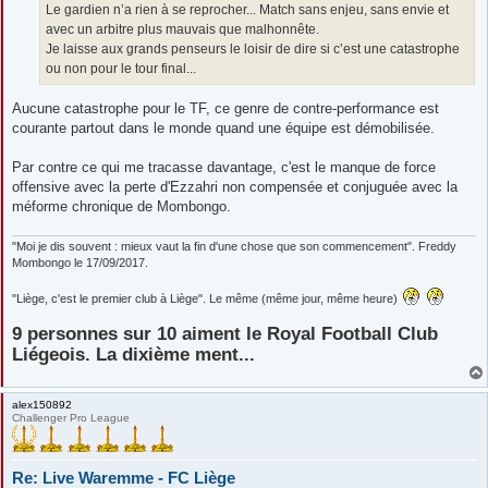
g
Le gardien n’a rien à se reprocher... Match sans enjeu, sans envie et
e
avec un arbitre plus mauvais que malhonnête.
Je laisse aux grands penseurs le loisir de dire si c’est une catastrophe
ou non pour le tour final...
Aucune catastrophe pour le TF, ce genre de contre-performance est
courante partout dans le monde quand une équipe est démobilisée.
Par contre ce qui me tracasse davantage, c'est le manque de force
offensive avec la perte d'Ezzahri non compensée et conjuguée avec la
méforme chronique de Mombongo.
"Moi je dis souvent : mieux vaut la fin d'une chose que son commencement". Freddy
Mombongo le 17/09/2017.
"Liège, c'est le premier club à Liège". Le même (même jour, même heure)
9 personnes sur 10 aiment le Royal Football Club
Liégeois. La dixième ment...
alex150892
Challenger Pro League
Re: Live Waremme - FC Liège