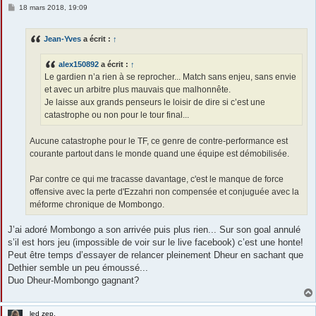
M
18 mars 2018, 19:09
e
s
s
Jean-Yves
a écrit :
↑
a
g
e
alex150892
a écrit :
↑
Le gardien n’a rien à se reprocher... Match sans enjeu, sans envie
et avec un arbitre plus mauvais que malhonnête.
Je laisse aux grands penseurs le loisir de dire si c’est une
catastrophe ou non pour le tour final...
Aucune catastrophe pour le TF, ce genre de contre-performance est
courante partout dans le monde quand une équipe est démobilisée.
Par contre ce qui me tracasse davantage, c'est le manque de force
offensive avec la perte d'Ezzahri non compensée et conjuguée avec la
méforme chronique de Mombongo.
J’ai adoré Mombongo a son arrivée puis plus rien... Sur son goal annulé
s’il est hors jeu (impossible de voir sur le live facebook) c’est une honte!
Peut être temps d’essayer de relancer pleinement Dheur en sachant que
Dethier semble un peu émoussé...
Duo Dheur-Mombongo gagnant?
led zep.