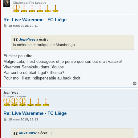
Challenger Pro League
Re: Live Waremme - FC Liège
M
18 mars 2018, 19:11
e
s
s
Jean-Yves
a écrit :
↑
a
g
la méforme chronique de Mombongo.
e
Et c'est peu dire!
Malgré cela, il est courageux et je pense que son but était valable!
Vivement Senakuku dans l'équipe.
Par contre où était Ligot? Blessé?
Pour moi, il est indispensable au back droit!
Jean-Yves
Europa League
Re: Live Waremme - FC Liège
M
18 mars 2018, 19:13
e
s
s
alex150892
a écrit :
↑
a
g