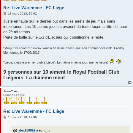
Re: Live Waremme - FC Liège
M
18 mars 2018, 19:02
e
s
Juste en faute sur le dernier but dans les arrêts de jeu mais sans
s
importance. Les 10 autres joueurs avaient de toute façon arrêté de jouer
a
g
en 2è mi-temps.
e
Perte de balle sur le 1-1 d'Electeur qui conditionne le reste.
"Moi je dis souvent : mieux vaut la fin d'une chose que son commencement". Freddy
Mombongo le 17/09/2017.
"Liège, c'est le premier club à Liège". Le même (même jour, même heure)
9 personnes sur 10 aiment le Royal Football Club
Liégeois. La dixième ment...
Jean-Yves
Europa League
Re: Live Waremme - FC Liège
M
18 mars 2018, 19:06
e
s
s
alex150892
a écrit :
↑
a