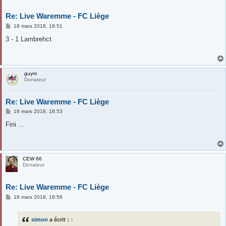
Re: Live Waremme - FC Liège
M
18 mars 2018, 18:51
e
s
3 - 1 Lambrehct
s
a
g
e
guym
Donateur
Re: Live Waremme - FC Liège
M
18 mars 2018, 18:53
e
s
Fini ...
s
a
g
e
CEW 66
Donateur
Re: Live Waremme - FC Liège
M
18 mars 2018, 18:56
e
s
s
simon
a écrit :
↑
a