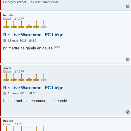
Georges Abitbol - La classe américaine
bubulle
Division 2 ACFF
Re: Live Waremme - FC Liège
M
18 mars 2018, 18:39
e
s
pq mettre ce gamin en cause ???
s
a
g
e
simon
Division 2 ACFF
Re: Live Waremme - FC Liège
M
18 mars 2018, 18:42
e
s
Il ne le met pas en cause, il demande
s
a
g
e
bubulle
Division 2 ACFF