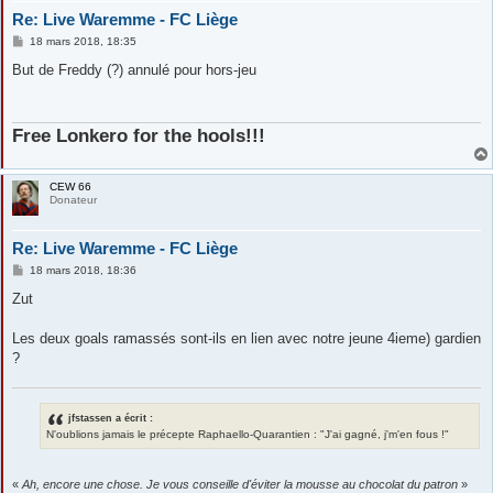
Re: Live Waremme - FC Liège
M
18 mars 2018, 18:35
e
s
But de Freddy (?) annulé pour hors-jeu
s
a
g
e
Free Lonkero for the hools!!!
CEW 66
Donateur
Re: Live Waremme - FC Liège
M
18 mars 2018, 18:36
e
s
Zut
s
a
g
Les deux goals ramassés sont-ils en lien avec notre jeune 4ieme) gardien
e
?
jfstassen a écrit :
N'oublions jamais le précepte Raphaello-Quarantien : "J'ai gagné, j'm'en fous !"
«
Ah, encore une chose. Je vous conseille d'éviter la mousse au chocolat du patron
»