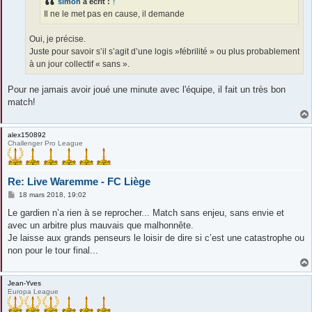
simon
a écrit :
↑
Il ne le met pas en cause, il demande
Oui, je précise.
Juste pour savoir s’il s’agit d’une logis »fébrilité » ou plus probablement
à un jour collectif « sans ».
Pour ne jamais avoir joué une minute avec l'équipe, il fait un très bon
match!
alex150892
Challenger Pro League
Re: Live Waremme - FC Liège
M
18 mars 2018, 19:02
e
s
Le gardien n’a rien à se reprocher... Match sans enjeu, sans envie et
s
avec un arbitre plus mauvais que malhonnête.
a
g
Je laisse aux grands penseurs le loisir de dire si c’est une catastrophe ou
e
non pour le tour final...
Jean-Yves
Europa League