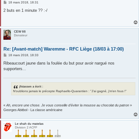
M
18 mars 2018, 18:31
e
s
2 buts en 1 minute ?? :-/
s
a
g
e
CEW 66
Donateur
Re: [Avant-match] Waremme - RFC Liège (18/03 à 17:00)
M
18 mars 2018, 18:33
e
s
Ribeaucourt jaune dans la foulée du but pour avoir nargué nos
s
supporters...
a
g
e
jfstassen a écrit :
N'oublions jamais le précepte Raphaello-Quarantien : "J'ai gagné, j'm'en fous !"
«
Ah, encore une chose. Je vous conseille d'éviter la mousse au chocolat du patron
»
Georges Abitbol - La classe américaine
Le shah du matelas
Division 2 ACFF