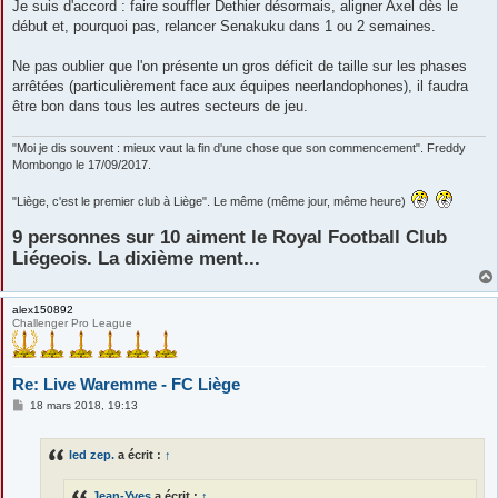
Je suis d'accord : faire souffler Dethier désormais, aligner Axel dès le
début et, pourquoi pas, relancer Senakuku dans 1 ou 2 semaines.
Ne pas oublier que l'on présente un gros déficit de taille sur les phases
arrêtées (particulièrement face aux équipes neerlandophones), il faudra
être bon dans tous les autres secteurs de jeu.
"Moi je dis souvent : mieux vaut la fin d'une chose que son commencement". Freddy
Mombongo le 17/09/2017.
"Liège, c'est le premier club à Liège". Le même (même jour, même heure)
9 personnes sur 10 aiment le Royal Football Club
Liégeois. La dixième ment...
alex150892
Challenger Pro League
Re: Live Waremme - FC Liège
M
18 mars 2018, 19:13
e
s
s
led zep.
a écrit :
↑
a
g
e
Jean-Yves
a écrit :
↑