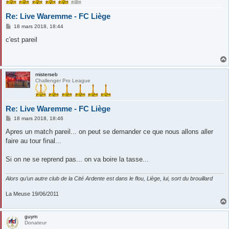
Re: Live Waremme - FC Liège
M
18 mars 2018, 18:44
e
s
c'est pareil
s
a
g
e
misterseb
Challenger Pro League
Re: Live Waremme - FC Liège
M
18 mars 2018, 18:46
e
s
Apres un match pareil... on peut se demander ce que nous allons aller
s
faire au tour final...
a
g
e
Si on ne se reprend pas... on va boire la tasse...
Alors qu’un autre club de la Cité Ardente est dans le flou, Liège, lui, sort du brouillard
La Meuse 19/06/2011
guym
Donateur