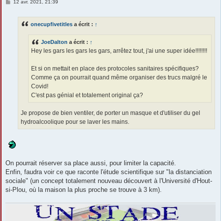
M
12 avr. 2021, 21:39
e
s
s
onecupfivetitles
a écrit :
↑
a
g
e
JoeDalton
a écrit :
↑
Hey les gars les gars les gars, arrêtez tout, j'ai une super idée!!!!!!!!
Et si on mettait en place des protocoles sanitaires spécifiques?
Comme ça on pourrait quand même organiser des trucs malgré le
Covid!
C'est pas génial et totalement original ça?
Je propose de bien ventiler, de porter un masque et d'utiliser du gel
hydroalcoolique pour se laver les mains.
On pourrait réserver sa place aussi, pour limiter la capacité.
Enfin, faudra voir ce que raconte l'étude scientifique sur "la distanciation
sociale" (un concept totalement nouveau découvert à l'Université d'Hout-
si-Plou, où la maison la plus proche se trouve à 3 km).