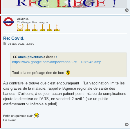
Davor M.
Challenger Pro League
Re: Covid.
M
05 avr. 2021, 23:39
e
s
s
onecupfivetitles
a écrit :
↑
a
g
https://www.google.com/amp/s/france3-re ... 028946.amp
e
Tout cela ne présage rien de bon.
Au contraire je trouve que c'est encourageant : "La vaccination limite les
cas graves de la maladie, rappelle l'Agence régionale de santé des
Landes. D'ailleurs, à ce jour, aucun patient positif n'a eu de complications
ajoute le directeur de l'ARS, ce vendredi 2 avril." (sur un public
extrêmement vulnérable a priori).
Enfin un qui voie clair
En avant.