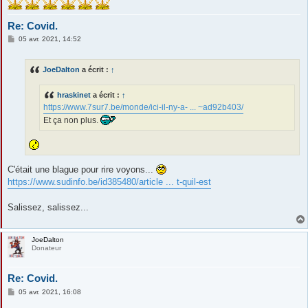
Re: Covid.
M
05 avr. 2021, 14:52
e
s
s
JoeDalton
a écrit :
↑
a
g
e
hraskinet
a écrit :
↑
https://www.7sur7.be/monde/ici-il-ny-a- ... ~ad92b403/
Et ça non plus.
C'était une blague pour rire voyons...
https://www.sudinfo.be/id385480/article ... t-quil-est
Salissez, salissez...
JoeDalton
Donateur
Re: Covid.
M
05 avr. 2021, 16:08
e
s