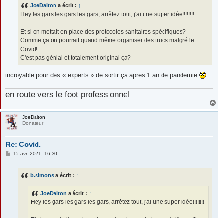
s
JoeDalton
a écrit :
↑
a
g
Hey les gars les gars les gars, arrêtez tout, j'ai une super idée!!!!!!!!
e
Et si on mettait en place des protocoles sanitaires spécifiques?
Comme ça on pourrait quand même organiser des trucs malgré le
Covid!
C'est pas génial et totalement original ça?
incroyable pour des « experts » de sortir ça après 1 an de pandémie
en route vers le foot professionnel
JoeDalton
Donateur
Re: Covid.
M
12 avr. 2021, 16:30
e
s
s
b.simons
a écrit :
↑
a
g
e
JoeDalton
a écrit :
↑
Hey les gars les gars les gars, arrêtez tout, j'ai une super idée!!!!!!!!