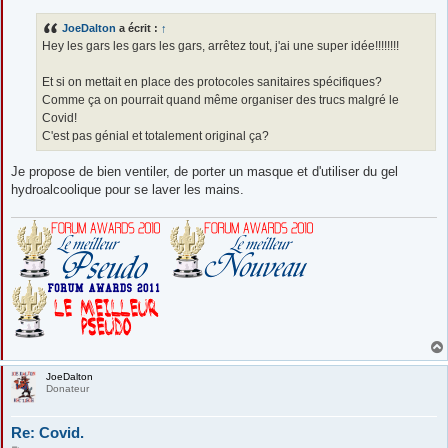
s
s
JoeDalton
a écrit :
↑
a
g
Hey les gars les gars les gars, arrêtez tout, j'ai une super idée!!!!!!!!
e
Et si on mettait en place des protocoles sanitaires spécifiques?
Comme ça on pourrait quand même organiser des trucs malgré le
Covid!
C'est pas génial et totalement original ça?
Je propose de bien ventiler, de porter un masque et d'utiliser du gel
hydroalcoolique pour se laver les mains.
JoeDalton
Donateur
Re: Covid.