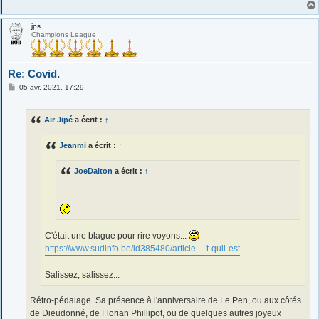
jps
Champions League
Re: Covid.
M
05 avr. 2021, 17:29
e
s
s
Air Jipé
a écrit :
↑
a
g
e
Jeanmi
a écrit :
↑
JoeDalton
a écrit :
↑
C'était une blague pour rire voyons...
https://www.sudinfo.be/id385480/article ... t-quil-est
Salissez, salissez...
Rétro-pédalage. Sa présence à l'anniversaire de Le Pen, ou aux côtés
de Dieudonné, de Florian Phillipot, ou de quelques autres joyeux