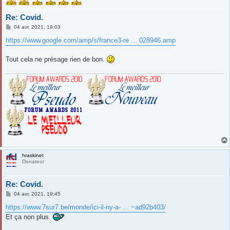
Re: Covid.
M
04 avr. 2021, 19:03
e
s
https://www.google.com/amp/s/france3-re ... 028946.amp
s
a
g
Tout cela ne présage rien de bon.
e
hraskinet
Donateur
Re: Covid.
M
04 avr. 2021, 19:45
e
s
https://www.7sur7.be/monde/ici-il-ny-a- ... ~ad92b403/
s
Et ça non plus.
a
g