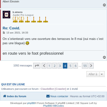
Albert Einstein
b.simons
Jupiler Pro League
Re: Covid.
M
13 avr. 2021, 16:33
e
s
On s’orienterait vers une ouverture des terrasses le 8 mai (oui mais c’est
s
pas une blague)
a
g
e
en route vers le foot professionnel
Page
4
sur
55
1
2
3
4
5
6
55
Précédente
Suivante
1092 messages
…
Aller à
QUI EST EN LIGNE
Utilisateurs parcourant ce forum :
ClaudeBot [Crawler]
et 1 invité
Index du forum
Nous contacter
Heures au format
UTC+02:00
Développé par
phpBB
® Forum Software © phpBB Limited | SE Square Left by
PhpBB3 BBCodes