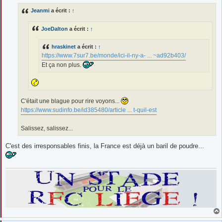
s
Jeanmi
a écrit :
↑
a
g
e
JoeDalton
a écrit :
↑
hraskinet
a écrit :
↑
https://www.7sur7.be/monde/ici-il-ny-a- ... ~ad92b403/
Et ça non plus.
C'était une blague pour rire voyons...
https://www.sudinfo.be/id385480/article ... t-quil-est
Salissez, salissez...
C'est des irresponsables finis, la France est déjà un baril de poudre...