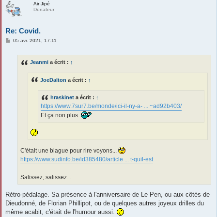
Air Jipé
Donateur
Re: Covid.
M
05 avr. 2021, 17:11
e
s
s
Jeanmi
a écrit :
↑
a
g
e
JoeDalton
a écrit :
↑
hraskinet
a écrit :
↑
https://www.7sur7.be/monde/ici-il-ny-a- ... ~ad92b403/
Et ça non plus.
C'était une blague pour rire voyons...
https://www.sudinfo.be/id385480/article ... t-quil-est
Salissez, salissez...
Rétro-pédalage. Sa présence à l'anniversaire de Le Pen, ou aux côtés de
Dieudonné, de Florian Phillipot, ou de quelques autres joyeux drilles du
même acabit, c'était de l'humour aussi.