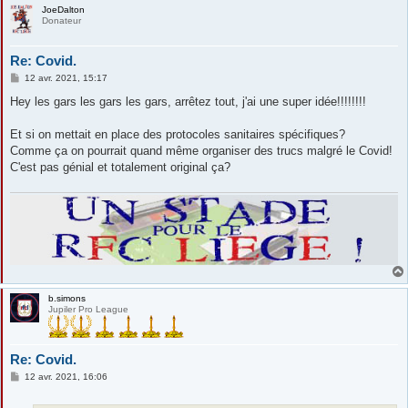
JoeDalton
Donateur
Re: Covid.
M
12 avr. 2021, 15:17
e
s
Hey les gars les gars les gars, arrêtez tout, j'ai une super idée!!!!!!!!
s
a
g
Et si on mettait en place des protocoles sanitaires spécifiques?
e
Comme ça on pourrait quand même organiser des trucs malgré le Covid!
C'est pas génial et totalement original ça?
b.simons
Jupiler Pro League
Re: Covid.
M
12 avr. 2021, 16:06
e
s