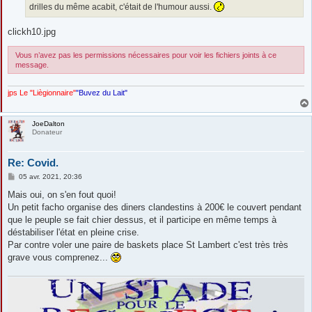
drilles du même acabit, c'était de l'humour aussi.
clickh10.jpg
Vous n’avez pas les permissions nécessaires pour voir les fichiers joints à ce
message.
jps Le "Liègionnaire"
"Buvez du Lait"
JoeDalton
Donateur
Re: Covid.
M
05 avr. 2021, 20:36
e
s
Mais oui, on s'en fout quoi!
s
Un petit facho organise des diners clandestins à 200€ le couvert pendant
a
g
que le peuple se fait chier dessus, et il participe en même temps à
e
déstabiliser l'état en pleine crise.
Par contre voler une paire de baskets place St Lambert c'est très très
grave vous comprenez...