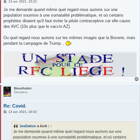
M
13 avr. 2021, 15:22
e
s
Je me demande quand même quel regard nous aurions sur une
s
population soumise à une surnatalité problématique, et où certains
a
g
prophètes diraient qu'il faut éviter la pilule contraceptive car elle cause
e
des AVC (10x plus que le vaccin AZ).
Ou quel regard nous aurions sur les mêmes images que la Boverie, mais
pendant la campagne de Trump...
BloodAddict
Donateur
Re: Covid.
M
13 avr. 2021, 16:02
e
s
s
JoeDalton
a écrit :
↑
a
g
Je me demande quand même quel regard nous aurions sur une
e
population soumise à une surnatalité problématique, et où certains