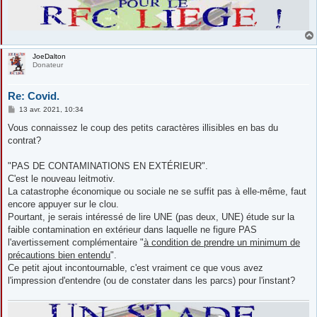
JoeDalton
Donateur
Re: Covid.
M
13 avr. 2021, 10:34
e
s
Vous connaissez le coup des petits caractères illisibles en bas du
s
contrat?
a
g
e
"PAS DE CONTAMINATIONS EN EXTÉRIEUR".
C'est le nouveau leitmotiv.
La catastrophe économique ou sociale ne se suffit pas à elle-même, faut
encore appuyer sur le clou.
Pourtant, je serais intéressé de lire UNE (pas deux, UNE) étude sur la
faible contamination en extérieur dans laquelle ne figure PAS
l'avertissement complémentaire "
à condition de prendre un minimum de
précautions bien entendu
".
Ce petit ajout incontournable, c'est vraiment ce que vous avez
l'impression d'entendre (ou de constater dans les parcs) pour l'instant?