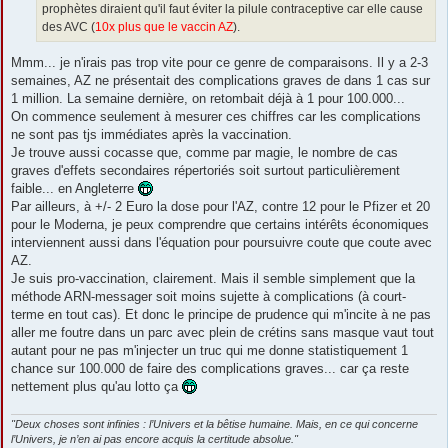
prophètes diraient qu'il faut éviter la pilule contraceptive car elle cause
des AVC (
10x plus que le vaccin AZ
).
Mmm... je n'irais pas trop vite pour ce genre de comparaisons. Il y a 2-3
semaines, AZ ne présentait des complications graves de dans 1 cas sur
1 million. La semaine dernière, on retombait déjà à 1 pour 100.000...
On commence seulement à mesurer ces chiffres car les complications
ne sont pas tjs immédiates après la vaccination.
Je trouve aussi cocasse que, comme par magie, le nombre de cas
graves d'effets secondaires répertoriés soit surtout particulièrement
faible... en Angleterre
Par ailleurs, à +/- 2 Euro la dose pour l'AZ, contre 12 pour le Pfizer et 20
pour le Moderna, je peux comprendre que certains intérêts économiques
interviennent aussi dans l'équation pour poursuivre coute que coute avec
AZ.
Je suis pro-vaccination, clairement. Mais il semble simplement que la
méthode ARN-messager soit moins sujette à complications (à court-
terme en tout cas). Et donc le principe de prudence qui m'incite à ne pas
aller me foutre dans un parc avec plein de crétins sans masque vaut tout
autant pour ne pas m'injecter un truc qui me donne statistiquement 1
chance sur 100.000 de faire des complications graves... car ça reste
nettement plus qu'au lotto ça
"Deux choses sont infinies : l’Univers et la bêtise humaine. Mais, en ce qui concerne
l’Univers, je n’en ai pas encore acquis la certitude absolue."