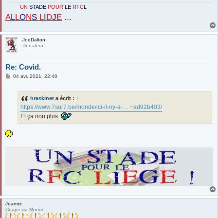
e
UN
STADE
POUR
LE
R
F
C
L
A
L
L
O
N
S
L
I
D
J
E
...
JoeDalton
Donateur
Re: Covid.
M
04 avr. 2021, 22:40
e
s
s
hraskinet
a écrit :
↑
a
g
https://www.7sur7.be/monde/ici-il-ny-a- ... ~ad92b403/
e
Et ça non plus.
Jeanmi
Coupe du Monde