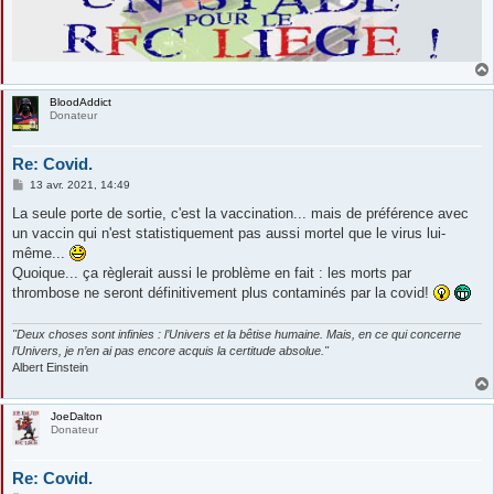
BloodAddict
Donateur
Re: Covid.
M
13 avr. 2021, 14:49
e
s
La seule porte de sortie, c'est la vaccination... mais de préférence avec
s
un vaccin qui n'est statistiquement pas aussi mortel que le virus lui-
a
g
même...
e
Quoique... ça règlerait aussi le problème en fait : les morts par
thrombose ne seront définitivement plus contaminés par la covid!
"Deux choses sont infinies : l’Univers et la bêtise humaine. Mais, en ce qui concerne
l’Univers, je n’en ai pas encore acquis la certitude absolue."
Albert Einstein
JoeDalton
Donateur
Re: Covid.