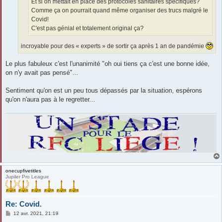
Et si on mettait en place des protocoles sanitaires spécifiques?
Comme ça on pourrait quand même organiser des trucs malgré le
Covid!
C'est pas génial et totalement original ça?
incroyable pour des « experts » de sortir ça après 1 an de pandémie
Le plus fabuleux c'est l'unanimité "oh oui tiens ça c'est une bonne idée,
on n'y avait pas pensé"...
Sentiment qu'on est un peu tous dépassés par la situation, espérons
qu'on n'aura pas à le regretter...
onecupfivetitles
Jupiler Pro League
Re: Covid.
M
12 avr. 2021, 21:19
e