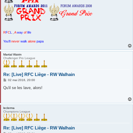
R
F
C
L
,
A
way
of
life
You'll
never
walk
alone
papa
Martial Watrin
Challenger Pro League
Re: [Live] RFC Liège - RW Walhain
M
02 mai 2016, 20:00
e
s
Qu'il se les lave, alors!
s
a
g
e
leclerma
Champions League
Re: [Live] RFC Liège - RW Walhain