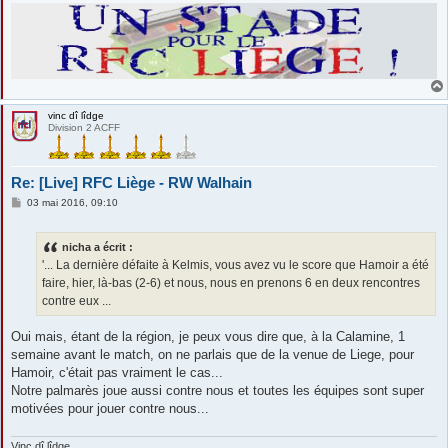
vinc dî lîdge
Division 2 ACFF
Re: [Live] RFC Liège - RW Walhain
M
03 mai 2016, 09:10
e
s
s
nicha a écrit :
a
g
'... La dernière défaite à Kelmis, vous avez vu le score que Hamoir a été
e
faire, hier, là-bas (2-6) et nous, nous en prenons 6 en deux rencontres
contre eux ...
Oui mais, étant de la région, je peux vous dire que, à la Calamine, 1
semaine avant le match, on ne parlais que de la venue de Liege, pour
Hamoir, c'était pas vraiment le cas...
Notre palmarès joue aussi contre nous et toutes les équipes sont super
motivées pour jouer contre nous...
Vinc dî lîdge