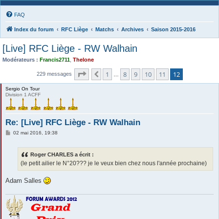
FAQ
Index du forum
RFC Liège
Matchs
Archives
Saison 2015-2016
[Live] RFC Liège - RW Walhain
Modérateurs :
Francis2711
,
Thelone
Page
12
sur
12
1
8
9
10
11
12
Précédente
229 messages
…
Sergio On Tour
Division 1 ACFF
Re: [Live] RFC Liège - RW Walhain
M
02 mai 2016, 19:38
e
s
s
Roger CHARLES a écrit :
a
g
(le petit ailier le N°20??? je le veux bien chez nous l'année prochaine)
e
Adam Salles