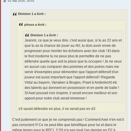
M
02 mai 2016, 20:01
e
s
s
Division 1 a écrit :
a
g
e
pitoux a écrit :
Division 1 a écrit :
Jeanmi, ce que je veux dire, c'est aussi que, si tu as 22 ans et
que tu as la chance de jouer au rfcl, tu dois avoir envie de
progresser pour monter les échelons avec ton club ! Et dans
le foot moderne tu ne peux plus te permettre de ne pas
défendre quelle que soit la place que tu occupes ! Je ne veux
en aucun cas comparer des pommes et des poires mais me
servir d'exemples pour démontrer que l'apport défensif d'un
joueur est aussi important que l'apport défensif ! Regarde
Vidal au bayern, Vanaken à Bruges, Praet à Anderlecht etc
des talents qui donnent en possession et en perte de balle !
SI Axel pouvait s'en inspirer, il serait encore meilleur et son
apport pour notre club serait immense !
s'il savait défendre en plus, il ne serait pas en d3
C'est justement ce que je ne comprends pas ! Comment Axel n'en est il
pas conscient !!! Ce ne peut être que bénéfique pour lui et dans le
même temps pour le RFCL !! S'il n'a pas joué l'an dernier en D2 à