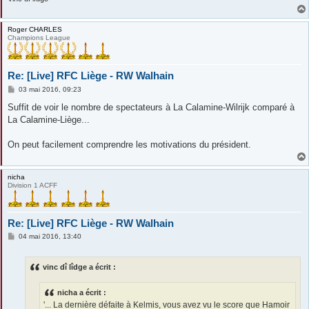
Roger CHARLES
Champions League
Re: [Live] RFC Liège - RW Walhain
M
03 mai 2016, 09:23
e
s
Suffit de voir le nombre de spectateurs à La Calamine-Wilrijk comparé à
s
La Calamine-Liège...
a
g
e
On peut facilement comprendre les motivations du président.
nicha
Division 1 ACFF
Re: [Live] RFC Liège - RW Walhain
M
04 mai 2016, 13:40
e
s
s
vinc dî lîdge a écrit :
a
g
e
nicha a écrit :
'... La dernière défaite à Kelmis, vous avez vu le score que Hamoir