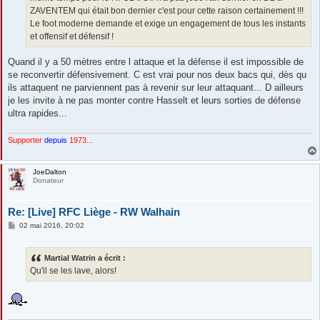
ZAVENTEM qui était bon dernier c'est pour cette raison certainement !!!
Le foot moderne demande et exige un engagement de tous les instants
et offensif et défensif !
Quand il y a 50 mètres entre l attaque et la défense il est impossible de
se reconvertir défensivement. C est vrai pour nos deux bacs qui, dès qu
ils attaquent ne parviennent pas à revenir sur leur attaquant... D ailleurs
je les invite à ne pas monter contre Hasselt et leurs sorties de défense
ultra rapides...
Supporter
depuis
1973...
JoeDalton
Donateur
Re: [Live] RFC Liège - RW Walhain
M
02 mai 2016, 20:02
e
s
s
Martial Watrin a écrit :
a
g
Qu'il se les lave, alors!
e