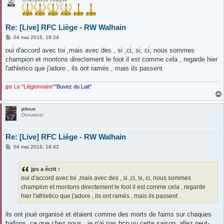
Re: [Live] RFC Liège - RW Walhain
M
04 mai 2016, 18:24
e
s
oui d'accord avec toi ,mais avec des , si ,ci, si, ci, nous sommes
s
champion et montons directement le foot il est comme cela , regarde hier
a
g
l'athletico que j'adore , ils ont ramés , mais ils passent
e
jps Le "Liègionnaire"
"Buvez du Lait"
pitoux
Donateur
Re: [Live] RFC Liège - RW Walhain
M
04 mai 2016, 18:42
e
s
s
jps a écrit :
a
g
oui d'accord avec toi ,mais avec des , si ,ci, si, ci, nous sommes
e
champion et montons directement le foot il est comme cela , regarde
hier l'athletico que j'adore , ils ont ramés , mais ils passent
ils ont joué organisé et étaient comme des morts de faims sur chaques
ballons, ce que chez nous , je n'ai pas bcp vu cette saison. allez peut-