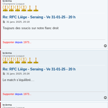
leclerma
Champions League
Re: RFC Liège - Seraing - Ve 31-01-25 - 20 h
M
31 janv. 2025, 20:18
e
s
Toujours des soucis sur notre flanc droit
s
a
g
e
Supporter
depuis
1973...
leclerma
Champions League
Re: RFC Liège - Seraing - Ve 31-01-25 - 20 h
M
31 janv. 2025, 20:26
e
s
Le match s’équilibré....
s
a
g
e
Supporter
depuis
1973...
leclerma
Champions League