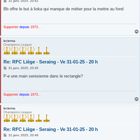
M
31 janv. 2025, 20:41
e
s
Bb offre le but à lioka qui manque de métier pour la mettre au fond
s
a
g
e
Supporter
depuis
1973...
leclerma
Champions League
Re: RFC Liège - Seraing - Ve 31-01-25 - 20 h
M
31 janv. 2025, 20:45
e
s
P-e une main seresienne dans le rectangle?
s
a
g
e
Supporter
depuis
1973...
leclerma
Champions League
Re: RFC Liège - Seraing - Ve 31-01-25 - 20 h
M
31 janv. 2025, 20:46
e