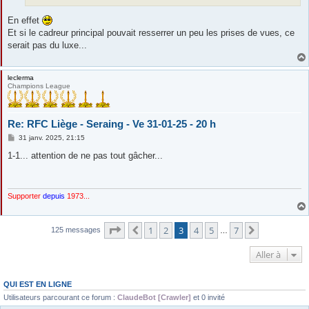
En effet
Et si le cadreur principal pouvait resserrer un peu les prises de vues, ce
serait pas du luxe...
leclerma
Champions League
Re: RFC Liège - Seraing - Ve 31-01-25 - 20 h
M
31 janv. 2025, 21:15
e
s
1-1... attention de ne pas tout gâcher...
s
a
g
e
Supporter
depuis
1973...
Page
3
sur
7
1
2
3
4
5
7
Précédente
Suivante
125 messages
…
Aller à
QUI EST EN LIGNE
Utilisateurs parcourant ce forum :
ClaudeBot [Crawler]
et 0 invité