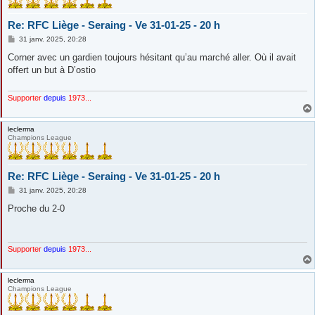
Re: RFC Liège - Seraing - Ve 31-01-25 - 20 h
M
31 janv. 2025, 20:28
e
s
Corner avec un gardien toujours hésitant qu’au marché aller. Où il avait
s
offert un but à D’ostio
a
g
e
Supporter
depuis
1973...
leclerma
Champions League
Re: RFC Liège - Seraing - Ve 31-01-25 - 20 h
M
31 janv. 2025, 20:28
e
s
Proche du 2-0
s
a
g
e
Supporter
depuis
1973...
leclerma
Champions League