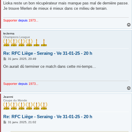
s
Lioka reste un bon récupérateur mais manque pas mal de dernière passe.
s
Je trouve Merlen de mieux é mieux dans ce milieu de terrain.
a
g
e
Supporter
depuis
1973...
leclerma
Champions League
Re: RFC Liège - Seraing - Ve 31-01-25 - 20 h
M
31 janv. 2025, 20:49
e
s
On aurait dû terminer ce match dans cette mi-temps...
s
a
g
e
Supporter
depuis
1973...
Jeanmi
Coupe du Monde
Re: RFC Liège - Seraing - Ve 31-01-25 - 20 h
M
31 janv. 2025, 21:02
e
s