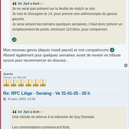
s
Air Jipé
a écrit :
↑
a
g
Je ne serai pas présent sur la feuille de match ce soir.
e
Je vois le chirurgien le 14, pour prévoir une artrhroscopie du genou
gauche.
Je serai absent des terrains quelques semaines, il faut donc prévoir un
remplacement de poids, minimum 110 kilos, pour compenser.
Mon nouveau genou (depuis mardi passé) et moi compatissons
Absent également pour quelques semaines avant de revenir en tribune
assise pour recommencer en douceur...
Jeanmi
Coupe du Monde
Re: RFC Liège - Seraing - Ve 31-01-25 - 20 h
M
31 janv. 2025, 21:04
e
s
s
Air Jipé
a écrit :
↑
a
g
Une minute se silence à la mémoire de Guy Dessale.
e
Les commentaires commencent forts.