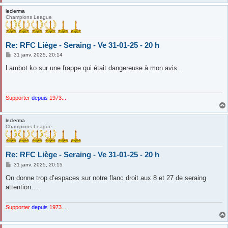
leclerma
Champions League
Re: RFC Liège - Seraing - Ve 31-01-25 - 20 h
M
31 janv. 2025, 20:14
e
s
Lambot ko sur une frappe qui était dangereuse à mon avis...
s
a
g
e
Supporter
depuis
1973...
leclerma
Champions League
Re: RFC Liège - Seraing - Ve 31-01-25 - 20 h
M
31 janv. 2025, 20:15
e
s
On donne trop d’espaces sur notre flanc droit aux 8 et 27 de seraing
s
attention....
a
g
e
Supporter
depuis
1973...