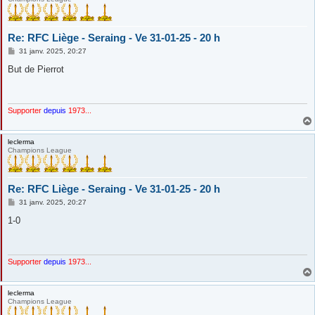
Re: RFC Liège - Seraing - Ve 31-01-25 - 20 h
M
31 janv. 2025, 20:27
e
s
But de Pierrot
s
a
g
e
Supporter
depuis
1973...
leclerma
Champions League
Re: RFC Liège - Seraing - Ve 31-01-25 - 20 h
M
31 janv. 2025, 20:27
e
s
1-0
s
a
g
e
Supporter
depuis
1973...
leclerma
Champions League