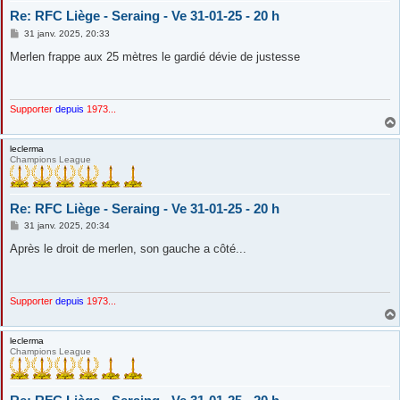
Re: RFC Liège - Seraing - Ve 31-01-25 - 20 h
M
31 janv. 2025, 20:33
e
s
Merlen frappe aux 25 mètres le gardié dévie de justesse
s
a
g
e
Supporter
depuis
1973...
leclerma
Champions League
Re: RFC Liège - Seraing - Ve 31-01-25 - 20 h
M
31 janv. 2025, 20:34
e
s
Après le droit de merlen, son gauche a côté...
s
a
g
e
Supporter
depuis
1973...
leclerma
Champions League