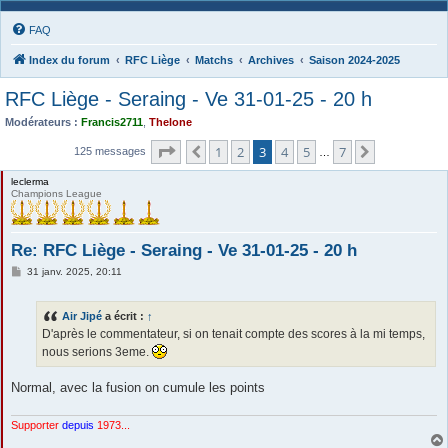
FAQ
Index du forum
RFC Liège
Matchs
Archives
Saison 2024-2025
RFC Liège - Seraing - Ve 31-01-25 - 20 h
Modérateurs :
Francis2711
,
Thelone
Page
3
sur
7
1
2
3
4
5
7
Précédente
Suivante
125 messages
…
leclerma
Champions League
Re: RFC Liège - Seraing - Ve 31-01-25 - 20 h
M
31 janv. 2025, 20:11
e
s
s
Air Jipé
a écrit :
↑
a
g
D'après le commentateur, si on tenait compte des scores à la mi temps,
e
nous serions 3eme.
Normal, avec la fusion on cumule les points
Supporter
depuis
1973...