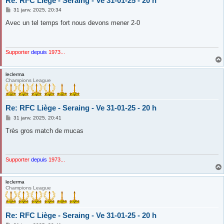
Re: RFC Liège - Seraing - Ve 31-01-25 - 20 h
M
31 janv. 2025, 20:34
e
s
Avec un tel temps fort nous devons mener 2-0
s
a
g
e
Supporter
depuis
1973...
leclerma
Champions League
Re: RFC Liège - Seraing - Ve 31-01-25 - 20 h
M
31 janv. 2025, 20:41
e
s
Très gros match de mucas
s
a
g
e
Supporter
depuis
1973...
leclerma
Champions League
Re: RFC Liège - Seraing - Ve 31-01-25 - 20 h