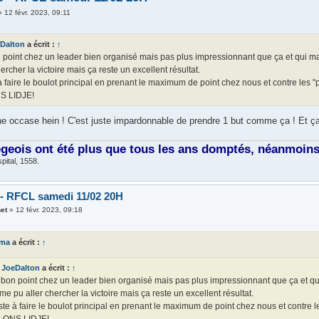
»
12 févr. 2023, 09:11
Dalton
a écrit :
↑
 point chez un leader bien organisé mais pas plus impressionnant que ça et qui ma
hercher la victoire mais ça reste un excellent résultat.
 faire le boulot principal en prenant le maximum de point chez nous et contre les "p
S LIDJE!
ne occase hein ! C'est juste impardonnable de prendre 1 but comme ça ! Et ça
égeois ont été plus que tous les ans domptés, néanmoins, 
pital, 1558.
 - RFCL samedi 11/02 20H
et
»
12 févr. 2023, 09:18
ema
a écrit :
↑
JoeDalton
a écrit :
↑
bon point chez un leader bien organisé mais pas plus impressionnant que ça et qui
e pu aller chercher la victoire mais ça reste un excellent résultat.
te à faire le boulot principal en prenant le maximum de point chez nous et contre le