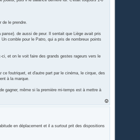
r de le prendre.
a panse). de aussi de peur. Il sentait que Liège avait pris
. Un comble pour le Patro, qui a pris de nombreux points
ux-ci, et on le voit faire des grands gestes rageurs vers le
 ce foutriquet, et d'autre part par le cinéma, le cirque, des
ient à la marque.
 de gagner, même si la première mi-temps est à mettre à
H
a
u
t
bitude en déplacement et il a surtout prit des dispositions