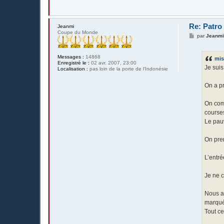
Re: Patro
Jeanmi
Coupe du Monde
M
par
Jeanm
e
s
s
Messages :
14868
mis
a
Enregistré le :
02 avr. 2007, 23:00
g
Je sui
Localisation :
pas loin de la porte de l'Indonésie
e
On a pr
On com
course
Le pauv
On pre
L’entré
Je ne 
Nous au
marqué
Tout ce