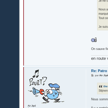
Je ne 
Nous au
marqué
Tout ce
Je sui
On sauve fi
en route 
Re: Patro
M
par
Air Jip
e
s
s
the
a
g
Stijnen
e
Nous sommes
Air Jipé
Il y a rentré