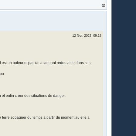
H
a
u
t
12 févr. 2023, 09:18
 est un buteur et pas un attaquant redoutable dans ses
 pu.
et enfin créer des situations de danger.
r à terre et gagner du temps à partir du moment au elle a