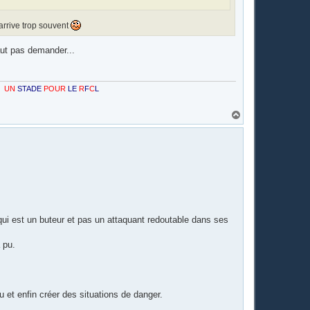
arrive trop souvent
aut pas demander...
POUR
LE
R
F
C
L
H
a
u
t
i est un buteur et pas un attaquant redoutable dans ses
 pu.
et enfin créer des situations de danger.