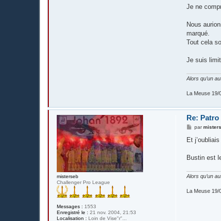
Je ne comp
Nous aurions
marqué.
Tout cela so
Je suis lim
Alors qu’un aut
La Meuse 19/
Re: Patro
M
par
mister
e
s
Et j’oubliai
s
a
g
Bustin est l
e
Alors qu’un aut
misterseb
Challenger Pro League
La Meuse 19/
Messages :
1553
Enregistré le :
21 nov. 2004, 21:53
Localisation :
Loin de Vise"r"...