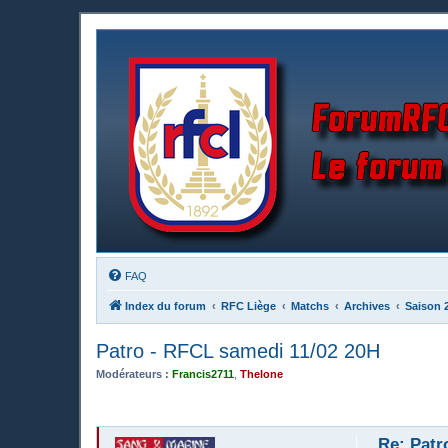
FAQ
Index du forum
RFC Liège
Matchs
Archives
Saison 
Patro - RFCL samedi 11/02 20H
Modérateurs :
Francis2711
,
Thelone
Re: Patr