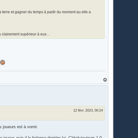
r à terre et gagner du temps à partir du moment au elle a
ns clairement supérieur à eux…
t
H
a
u
t
12 févr. 2023, 00:24
 joueurs est à vomir.
e joueur, puis il le balance derrière lui. C'était toujours 1-0