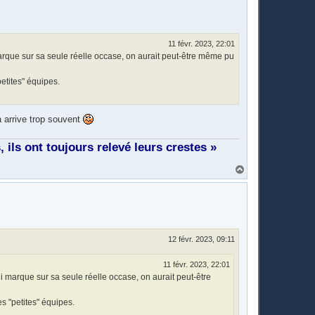
11 févr. 2023, 22:01
rque sur sa seule réelle occase, on aurait peut-être même pu
etites" équipes.
 arrive trop souvent
ils ont toujours relevé leurs crestes »
H
a
u
t
12 févr. 2023, 09:11
11 févr. 2023, 22:01
 marque sur sa seule réelle occase, on aurait peut-être
s "petites" équipes.