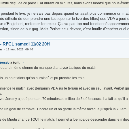
s limite déçu de ce point. Car durant 20 minutes, nous avons montré que nous étio
lé pendant le live, je ne sais pas depuis quand on avait plus commencé un ma
très difficile de comprendre une tactique sur le live des filles) que VDA a jou
ue d'Englebert, renforcer l'entrejeu. Ça n'a pas top mal fonctionné apparemme
ion, sinon ce but gag. Mais Perbet seul devant, c'est inutile d'espérer quoi q
 - RFCL samedi 11/02 20H
ns
»
12 févr. 2023, 09:46
terseb
a écrit :
↑
s quand même étonné du manque d’analyse tactique du match.
is un point alors qu’on aurait dû et pu prendre les trois.
mence le match avec Benjamin VDA sur le terrain et avec un seul avant. Perbet qui
s.
re Jeremy a joué pendant 70 minutes au milieu de 3 défenseurs. Il a fait ce qu’il a
nd un goal de carnaval. Encore un et on garde la même tactique jusqu’à la 70 em.
e de Mputu change TOUT le match. Il permet à loemba de descendre dans le milieu 