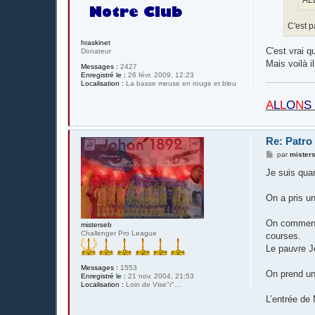
AL
C'est p
hraskinet
C'est vrai q
Donateur
Mais voilà i
Messages :
2427
Enregistré le :
26 févr. 2009, 12:23
Localisation :
La basse meuse en rouge et bleu
A
L
L
O
N
S
Re: Patro
M
par
mister
e
s
Je suis qua
s
a
g
On a pris un
e
On commence
misterseb
Challenger Pro League
courses.
Le pauvre Je
Messages :
1553
On prend un
Enregistré le :
21 nov. 2004, 21:53
Localisation :
Loin de Vise"r"...
L’entrée de