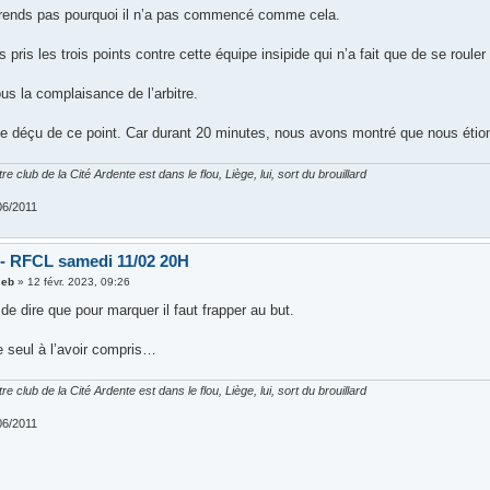
rends pas pourquoi il n’a pas commencé comme cela.
 pris les trois points contre cette équipe insipide qui n’a fait que de se roule
us la complaisance de l’arbitre.
ite déçu de ce point. Car durant 20 minutes, nous avons montré que nous éti
re club de la Cité Ardente est dans le flou, Liège, lui, sort du brouillard
06/2011
 - RFCL samedi 11/02 20H
seb
»
12 févr. 2023, 09:26
s de dire que pour marquer il faut frapper au but.
e seul à l’avoir compris…
re club de la Cité Ardente est dans le flou, Liège, lui, sort du brouillard
06/2011