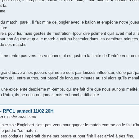
 là.
une.
n du match, pareil. Il fait mine de jongler avec le ballon et empêche notre joueu
clure.
els pour lui, mais gestes de frustration, (pour dire poliment qu'il avait mal à l
 sur son équipe et que le match aurait pu basculer dans les dernières minutes
n de ses matchs.
il ne rentre pas vers les vestiaires, il est juste à la limite de l'entrée vers ce
 grand bravo à nos joueurs qui ne se sont pas laissés influencer, d'une part par
atro qui, entre autres, ont passé de longues minutes au sol alors qu'ils mena
é une excellente deuxième mi-temps, qui me fait dire que nous aurions mérité
u Patro, ils ne nous ont jamais mis en franche difficulté.
 - RFCL samedi 11/02 20H
et
»
12 févr. 2023, 09:56
 hier soir Englebert n'est pas venu pour gagner le match comme on le fait d'ha
 le perdre "ce match".
s ses optiques impératif de ne pas perdre et pour finir il est arrivé à ses fins.