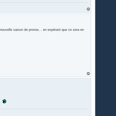
H
a
u
t
e nouvelle saison de pronos... en espérant que ce sera en
H
a
u
t
1