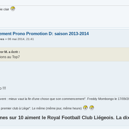
ie clair
ement Prono Promotion D: saison 2013-2014
ves
»
06 mai 2014, 21:41
or M. a écrit :
ations au Top7
 !!!
ouvent : mieux vaut la fin d'une chose que son commencement". Freddy Mombongo le 17/09/2
 le premier club à Liège". Le même (même jour, même heure)
nes sur 10 aiment le Royal Football Club Liégeois. La di