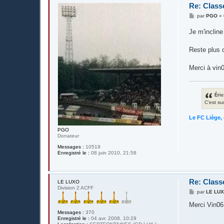
Re: Class
M
par
PGO
»
e
s
Je m'incline
s
a
g
Reste plus q
e
Merci à vin0
Éric
C'est su
Le FC Liège, 
PGO
Donateur
Messages :
10519
Enregistré le :
08 juin 2010, 21:58
Re: Class
LE LUXO
Division 2 ACFF
M
par
LE LU
e
s
Merci Vin0
s
Messages :
370
a
Enregistré le :
04 avr. 2008, 10:29
g