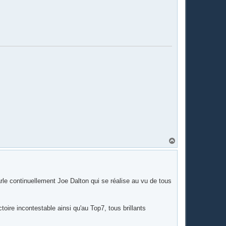
H
a
u
t
arle continuellement Joe Dalton qui se réalise au vu de tous
ctoire incontestable ainsi qu'au Top7, tous brillants