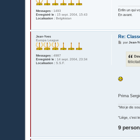
Enfin un qui vo
Messages :
1493
Enregistré le :
15 sept. 2004, 15:43
En avant.
Localisation :
Belgikistan
Re: Class
Jean-Yves
Europa League
M
par
Jean-Y
e
s
s
Messages :
4987
Dav
a
Enregistré le :
14 sept. 2004, 23:34
g
félicit
Localisation :
S.S.F.
e
Prima Sergio
"Moi je dis s
"Liège, c'est
9 person