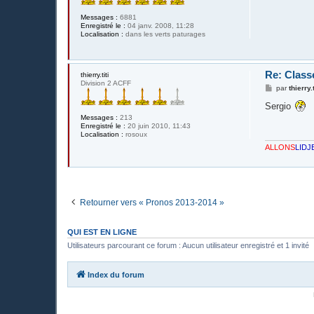
Messages :
6881
Enregistré le :
04 janv. 2008, 11:28
Localisation :
dans les verts paturages
Re: Class
thierry.titi
Division 2 ACFF
M
par
thierry.t
e
s
Sergio
s
Messages :
213
a
Enregistré le :
20 juin 2010, 11:43
g
Localisation :
rosoux
e
ALLONS
LIDJ
Retourner vers « Pronos 2013-2014 »
QUI EST EN LIGNE
Utilisateurs parcourant ce forum : Aucun utilisateur enregistré et 1 invité
Index du forum