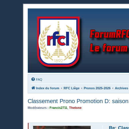
FAQ
Index du forum
RFC Liège
Pronos 2025-2026
Archives
Classement Prono Promotion D: saiso
Modérateurs :
Francis2711
,
Thelone
Re: Clas