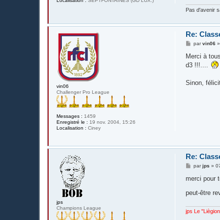
Localisation :
SEPTFONTAINES (GD LUX.)
e
Pas d'avenir 
Re: Class
M
par
vin06
e
s
Merci à tous
s
d3 !!!....
a
g
e
Sinon, félici
vin06
Challenger Pro League
Messages :
1459
Enregistré le :
19 nov. 2004, 15:26
Localisation :
Ciney
Re: Class
M
par
jps
»
0
e
s
merci pour t
s
a
peut-être re
g
e
jps
Champions League
jps Le "Liègio