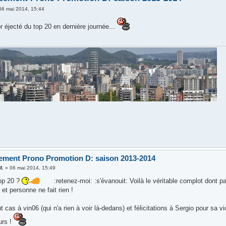
06 mai 2014, 15:44
 éjecté du top 20 en dernière journée...
ement Prono Promotion D: saison 2013-2014
M.
»
06 mai 2014, 15:49
op 20 ?
:retenez-moi: :s'évanouit: Voilà le véritable complot dont p
r et personne ne fait rien !
t cas à vin06 (qui n'a rien à voir là-dedans) et félicitations à Sergio pour sa vi
urs !