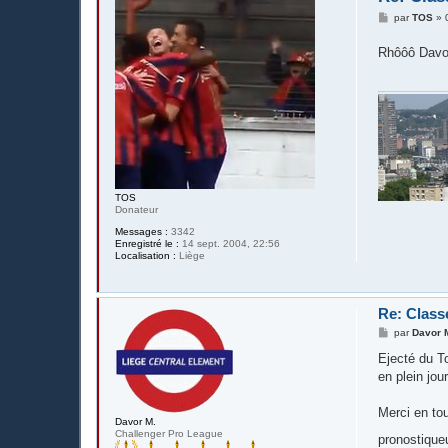
M
par
TOS
»
e
s
Rhôôô Davor
s
a
g
e
TOS
Donateur
Messages :
3342
Enregistré le :
14 sept. 2004, 22:56
Localisation :
Liège
Re: Class
M
par
Davor 
e
s
Ejecté du T
s
en plein jou
a
g
e
Merci en tou
Davor M.
Challenger Pro League
pronostique