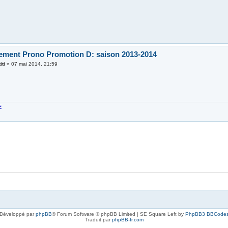
ement Prono Promotion D: saison 2013-2014
iti
»
07 mai 2014, 21:59
E
Développé par
phpBB
® Forum Software © phpBB Limited | SE Square Left by
PhpBB3 BBCode
Traduit par
phpBB-fr.com