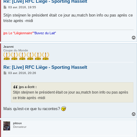
Re: [Live] RFC Liège - Sporting Hasselt
M
03 avr. 2016, 19:55
e
s
Stijn steijnen le président était ce jour au,match bon info ou pas après ce
s
triste après -midi
a
g
e
jps Le "Liègionnaire"
"Buvez du Lait"
Jeanmi
Coupe du Monde
Re: [Live] RFC Liège - Sporting Hasselt
M
03 avr. 2016, 20:26
e
s
s
jps a écrit :
a
g
Stijn steijnen le président était ce jour au,match bon info ou pas après
e
ce triste après -midi
Mais qu'est-ce que tu racontes?
pitoux
Donateur