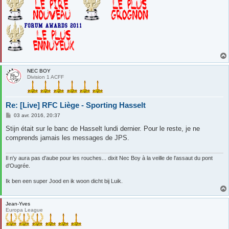
NEC BOY
Division 1 ACFF
Re: [Live] RFC Liège - Sporting Hasselt
M
03 avr. 2016, 20:37
e
s
Stijn était sur le banc de Hasselt lundi dernier. Pour le reste, je ne
s
comprends jamais les messages de JPS.
a
g
e
Il n'y aura pas d'aube pour les rouches... dixit Nec Boy à la veille de l'assaut du pont
d'Ougrée.
Ik ben een super Jood en ik woon dicht bij Luik.
Jean-Yves
Europa League