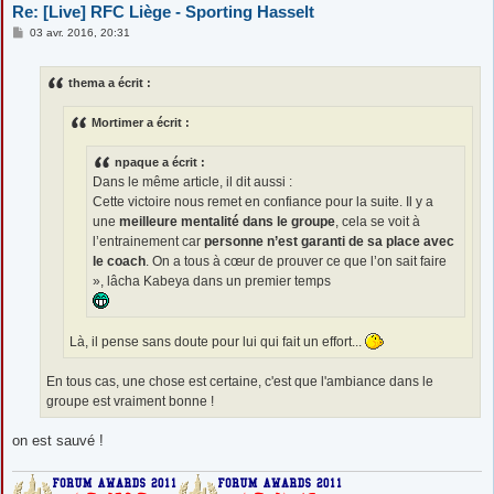
Re: [Live] RFC Liège - Sporting Hasselt
M
03 avr. 2016, 20:31
e
s
s
thema a écrit :
a
g
e
Mortimer a écrit :
npaque a écrit :
Dans le même article, il dit aussi :
Cette victoire nous remet en confiance pour la suite. Il y a
une
meilleure mentalité dans le groupe
, cela se voit à
l’entrainement car
personne n’est garanti de sa place avec
le coach
. On a tous à cœur de prouver ce que l’on sait faire
», lâcha Kabeya dans un premier temps
Là, il pense sans doute pour lui qui fait un effort...
En tous cas, une chose est certaine, c'est que l'ambiance dans le
groupe est vraiment bonne !
on est sauvé !