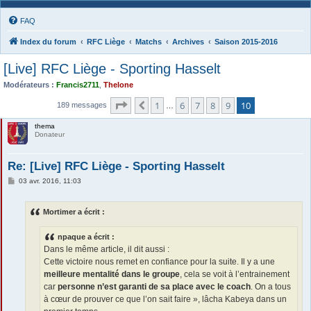
FAQ
Index du forum
RFC Liège
Matchs
Archives
Saison 2015-2016
[Live] RFC Liège - Sporting Hasselt
Modérateurs :
Francis2711
,
Thelone
Page
10
sur
10
1
6
7
8
9
10
Précédente
189 messages
…
thema
Donateur
Re: [Live] RFC Liège - Sporting Hasselt
M
03 avr. 2016, 11:03
e
s
s
Mortimer a écrit :
a
g
e
npaque a écrit :
Dans le même article, il dit aussi :
Cette victoire nous remet en confiance pour la suite. Il y a une
meilleure mentalité dans le groupe
, cela se voit à l’entrainement
car
personne n’est garanti de sa place avec le coach
. On a tous
à cœur de prouver ce que l’on sait faire », lâcha Kabeya dans un