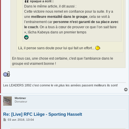
npaque a écrit :
Dans le même article, il dit aussi :
Cette victoire nous remet en confiance pour la suite. Il y a
une
meilleure mentalité dans le groupe
, cela se voit à
l’entrainement car
personne n’est garanti de sa place avec
le coach
. On a tous à cœur de prouver ce que l’on sait faire
», lâcha Kabeya dans un premier temps
Là, il pense sans doute pour lui qui fait un effort...
En tous cas, une chose est certaine, c'est que l'ambiance dans le
groupe est vraiment bonne !
Les LEADERS 1892 c'est comme le vin,plus les années passent meilleurs ils sont!
Mortimer
Donateur
Re: [Live] RFC Liège - Sporting Hasselt
M
03 avr. 2016, 13:04
e
s