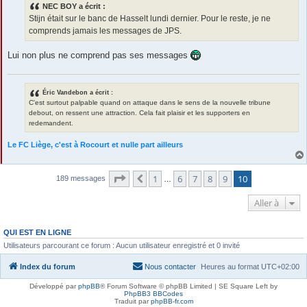
NEC BOY a écrit :
a
g
Stijn était sur le banc de Hasselt lundi dernier. Pour le reste, je ne
e
comprends jamais les messages de JPS.
Lui non plus ne comprend pas ses messages
Éric Vandebon a écrit :
C'est surtout palpable quand on attaque dans le sens de la nouvelle tribune
debout, on ressent une attraction. Cela fait plaisir et les supporters en
redemandent.
Le FC Liège, c'est à Rocourt et nulle part ailleurs
Page
10
sur
10
1
6
7
8
9
10
Précédente
189 messages
…
Aller à
QUI EST EN LIGNE
Utilisateurs parcourant ce forum : Aucun utilisateur enregistré et 0 invité
Index du forum
Nous contacter
Heures au format
UTC+02:00
Développé par
phpBB
® Forum Software © phpBB Limited | SE Square Left by
PhpBB3 BBCodes
Traduit par
phpBB-fr.com