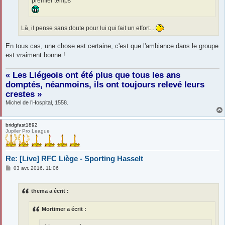
premier temps
Là, il pense sans doute pour lui qui fait un effort...
En tous cas, une chose est certaine, c'est que l'ambiance dans le groupe
est vraiment bonne !
« Les Liégeois ont été plus que tous les ans
domptés, néanmoins, ils ont toujours relevé leurs
crestes »
Michel de l’Hospital, 1558.
bridgfast1892
Jupiler Pro League
Re: [Live] RFC Liège - Sporting Hasselt
M
03 avr. 2016, 11:06
e
s
s
thema a écrit :
a
g
e
Mortimer a écrit :