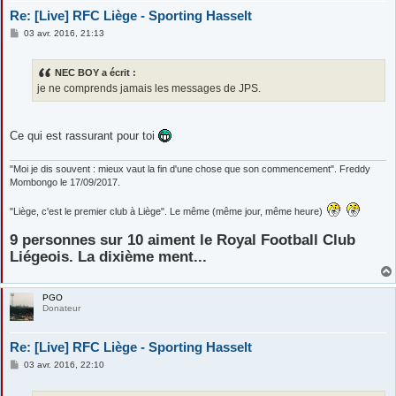
Re: [Live] RFC Liège - Sporting Hasselt
M
03 avr. 2016, 21:13
e
s
s
NEC BOY a écrit :
a
g
je ne comprends jamais les messages de JPS.
e
Ce qui est rassurant pour toi
"Moi je dis souvent : mieux vaut la fin d'une chose que son commencement". Freddy
Mombongo le 17/09/2017.
"Liège, c'est le premier club à Liège". Le même (même jour, même heure)
9 personnes sur 10 aiment le Royal Football Club
Liégeois. La dixième ment...
PGO
Donateur
Re: [Live] RFC Liège - Sporting Hasselt
M
03 avr. 2016, 22:10
e
s
s