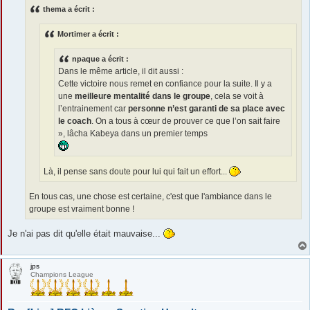
s
thema a écrit :
a
g
e
Mortimer a écrit :
npaque a écrit :
Dans le même article, il dit aussi :
Cette victoire nous remet en confiance pour la suite. Il y a
une
meilleure mentalité dans le groupe
, cela se voit à
l’entrainement car
personne n’est garanti de sa place avec
le coach
. On a tous à cœur de prouver ce que l’on sait faire
», lâcha Kabeya dans un premier temps
Là, il pense sans doute pour lui qui fait un effort...
En tous cas, une chose est certaine, c'est que l'ambiance dans le
groupe est vraiment bonne !
Je n'ai pas dit qu'elle était mauvaise...
jps
Champions League