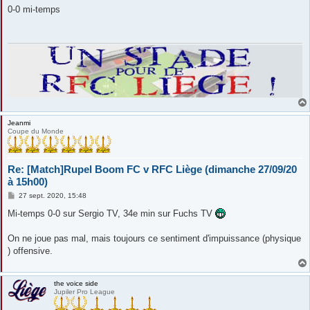
s
0-0 mi-temps
s
a
g
e
Jeanmi
Coupe du Monde
Re: [Match]Rupel Boom FC v RFC Liège (dimanche 27/09/20
à 15h00)
M
27 sept. 2020, 15:48
e
s
Mi-temps 0-0 sur Sergio TV, 34e min sur Fuchs TV
s
a
g
On ne joue pas mal, mais toujours ce sentiment d'impuissance (physique
e
) offensive.
the voice side
Jupiler Pro League