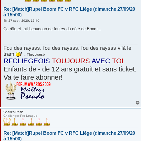
Re: [Match]Rupel Boom FC v RFC Liège (dimanche 27/09/20
à 15h00)
M
27 sept. 2020, 15:49
e
s
Ça râle et fait beaucoup de fautes du côté de Boom....
s
a
g
e
Fou des raysss, fou des raysss, fou des raysss v'là le
tram
.
Thevoicesix
RFCLIEGEOIS
TOUJOURS
AVEC
TOI
Enfants de - de 12 ans gratuit et sans ticket.
Va te faire abonner!
Charles Rasir
Challenger Pro League
Re: [Match]Rupel Boom FC v RFC Liège (dimanche 27/09/20
à 15h00)