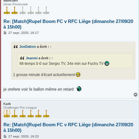
Matricule4
2ème Provinciale
Re: [Match]Rupel Boom FC v RFC Liège (dimanche 27/09/20
à 15h00)
M
27 sept. 2020, 16:17
e
s
s
JoeDalton
a écrit :
↑
a
g
e
Jeanmi
a écrit :
↑
Mi-temps 0-0 sur Sergio TV, 34e min sur Fuchs TV
1 grosse minute d'écart actuellement
je orefere voir le ballon même en retard
Karib
Challenger Pro League
Re: [Match]Rupel Boom FC v RFC Liège (dimanche 27/09/20
à 15h00)
M
27 sept. 2020, 16:23