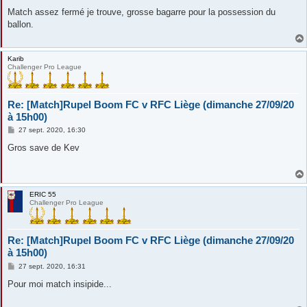
e
s
Match assez fermé je trouve, grosse bagarre pour la possession du
s
ballon.
a
g
e
Karib
Challenger Pro League
Re: [Match]Rupel Boom FC v RFC Liège (dimanche 27/09/20
à 15h00)
M
27 sept. 2020, 16:30
e
s
Gros save de Kev
s
a
g
e
ERIC 55
Challenger Pro League
Re: [Match]Rupel Boom FC v RFC Liège (dimanche 27/09/20
à 15h00)
M
27 sept. 2020, 16:31
e
s
Pour moi match insipide...
s
a
g