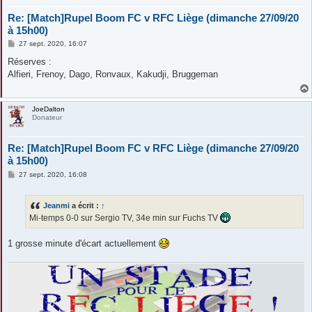
Re: [Match]Rupel Boom FC v RFC Liège (dimanche 27/09/20
à 15h00)
M
27 sept. 2020, 16:07
e
s
Réserves :
s
Alfieri, Frenoy, Dago, Ronvaux, Kakudji, Bruggeman
a
g
e
JoeDalton
Donateur
Re: [Match]Rupel Boom FC v RFC Liège (dimanche 27/09/20
à 15h00)
M
27 sept. 2020, 16:08
e
s
s
Jeanmi
a écrit :
↑
a
g
Mi-temps 0-0 sur Sergio TV, 34e min sur Fuchs TV
e
1 grosse minute d'écart actuellement