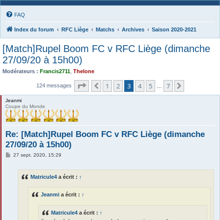
FAQ
Index du forum
RFC Liège
Matchs
Archives
Saison 2020-2021
[Match]Rupel Boom FC v RFC Liège (dimanche
27/09/20 à 15h00)
Modérateurs :
Francis2711
,
Thelone
Page
3
sur
7
1
2
3
4
5
7
Précédente
Suivante
124 messages
…
Jeanmi
Coupe du Monde
Re: [Match]Rupel Boom FC v RFC Liège (dimanche
27/09/20 à 15h00)
M
27 sept. 2020, 15:29
e
s
s
Matricule4
a écrit :
↑
a
g
e
Jeanmi
a écrit :
↑
Matricule4
a écrit :
↑