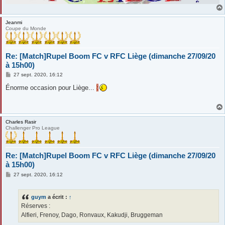
Jeanmi
Coupe du Monde
Re: [Match]Rupel Boom FC v RFC Liège (dimanche 27/09/20
à 15h00)
M
27 sept. 2020, 16:12
e
s
Énorme occasion pour Liège...
s
a
g
e
Charles Rasir
Challenger Pro League
Re: [Match]Rupel Boom FC v RFC Liège (dimanche 27/09/20
à 15h00)
M
27 sept. 2020, 16:12
e
s
s
guym
a écrit :
↑
a
g
Réserves :
e
Alfieri, Frenoy, Dago, Ronvaux, Kakudji, Bruggeman