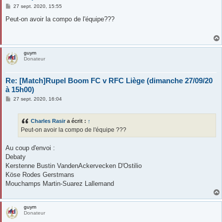
M
27 sept. 2020, 15:55
e
s
Peut-on avoir la compo de l'équipe???
s
a
g
e
guym
Donateur
Re: [Match]Rupel Boom FC v RFC Liège (dimanche 27/09/20
à 15h00)
M
27 sept. 2020, 16:04
e
s
s
Charles Rasir
a écrit :
↑
a
g
Peut-on avoir la compo de l'équipe ???
e
Au coup d'envoi :
Debaty
Kerstenne Bustin VandenAckervecken D'Ostilio
Köse Rodes Gerstmans
Mouchamps Martin-Suarez Lallemand
guym
Donateur