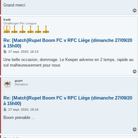
Grand merci
Karib
Challenger Pro League
Re: [Match]Rupel Boom FC v RFC Liège (dimanche 27/09/20
à 15h00)
M
27 sept. 2020, 16:13
e
s
Une belle occasion, dommage. Le Keeper adverse en 2 temps, rapide au
s
sol malheureusement pour nous
a
g
e
guym
Donateur
Re: [Match]Rupel Boom FC v RFC Liège (dimanche 27/09/20
à 15h00)
M
27 sept. 2020, 16:16
e
s
Boom prenable ...
s
a
g
e