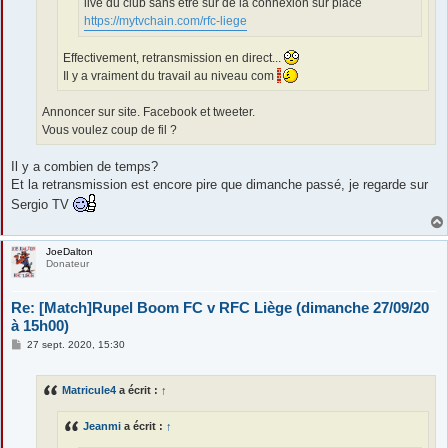
live du club sans etre sur de la connexion sur place
https://mytvchain.com/rfc-liege
Effectivement, retransmission en direct...
Il y a vraiment du travail au niveau com
Annoncer sur site. Facebook et tweeter.
Vous voulez coup de fil ?
Il y a combien de temps?
Et la retransmission est encore pire que dimanche passé, je regarde sur
Sergio TV
JoeDalton
Donateur
Re: [Match]Rupel Boom FC v RFC Liège (dimanche 27/09/20
à 15h00)
M
27 sept. 2020, 15:30
e
s
s
Matricule4
a écrit :
↑
a
g
e
Jeanmi
a écrit :
↑