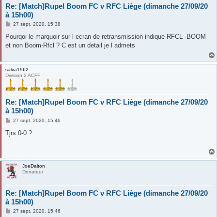
Re: [Match]Rupel Boom FC v RFC Liège (dimanche 27/09/20
à 15h00)
M
27 sept. 2020, 15:38
e
s
Pourqoi le marquoir sur l ecran de retransmission indique RFCL -BOOM
s
et non Boom-Rfcl ? C est un detail je l admets
a
g
e
salva1962
Division 2 ACFF
Re: [Match]Rupel Boom FC v RFC Liège (dimanche 27/09/20
à 15h00)
M
27 sept. 2020, 15:46
e
s
Tjrs 0-0 ?
s
a
g
e
JoeDalton
Donateur
Re: [Match]Rupel Boom FC v RFC Liège (dimanche 27/09/20
à 15h00)
M
27 sept. 2020, 15:46
e