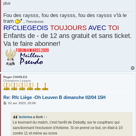
plus
Fou des raysss, fou des raysss, fou des raysss v'là le
tram
.
Thevoicesix
RFCLIEGEOIS
TOUJOURS
AVEC
TOI
Enfants de - de 12 ans gratuit et sans ticket.
Va te faire abonner!
Roger CHARLES
Champions League
Re: Rfc Liège -Oh Leuven B dimanche 02/04 15H
M
02 avr. 2023, 20:06
e
s
s
leclerma
a écrit :
↑
a
g
Le tournant du match, c'est l'arrêt de Debatty, sur le coupfranc qui
e
sanctionnant l'exclusion d'Antoine. Si on prend ce but, on était à 10
contre 11 et mène au score