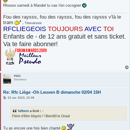
Rhoooo samedi à Mandel tu vas t'en cocogner
Fou des raysss, fou des raysss, fou des raysss v'là le
tram
.
Thevoicesix
RFCLIEGEOIS
TOUJOURS
AVEC
TOI
Enfants de - de 12 ans gratuit et sans ticket.
Va te faire abonner!
PGO
Donateur
Re: Rfc Liège -Oh Leuven B dimanche 02/04 15H
M
02 avr. 2023, 22:08
e
s
s
fafbern
a écrit :
↑
a
g
Fière d'être liégois ! ! Bientôt le Graal
e
Tu as encore une fois bien chanté