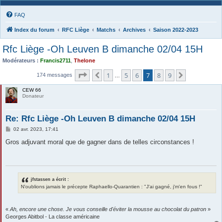
FAQ
Index du forum
RFC Liège
Matchs
Archives
Saison 2022-2023
Rfc Liège -Oh Leuven B dimanche 02/04 15H
Modérateurs :
Francis2711
,
Thelone
Page
7
sur
9
1
5
6
7
8
9
Précédente
Suivante
174 messages
…
CEW 66
Donateur
Re: Rfc Liège -Oh Leuven B dimanche 02/04 15H
M
02 avr. 2023, 17:41
e
s
Gros adjuvant moral que de gagner dans de telles circonstances !
s
a
g
e
jfstassen a écrit :
N'oublions jamais le précepte Raphaello-Quarantien : "J'ai gagné, j'm'en fous !"
«
Ah, encore une chose. Je vous conseille d'éviter la mousse au chocolat du patron
»
Georges Abitbol - La classe américaine