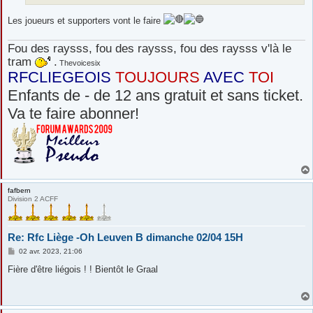
Les joueurs et supporters vont le faire
Fou des raysss, fou des raysss, fou des raysss v'là le
tram
.
Thevoicesix
RFCLIEGEOIS
TOUJOURS
AVEC
TOI
Enfants de - de 12 ans gratuit et sans ticket.
Va te faire abonner!
fafbern
Division 2 ACFF
Re: Rfc Liège -Oh Leuven B dimanche 02/04 15H
M
02 avr. 2023, 21:06
e
s
Fière d'être liégois ! ! Bientôt le Graal
s
a
g
e