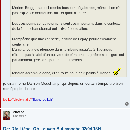
Merlen, Bruggeman et Loemba tous bons également, même si on n'a
pas trop vu ce dernier lors du 1er quart d'heure.
Les trois points sont à retenir, ils sont très importants dans le contexte
de la fin du championnat qui arrive à toute allure.
N'empêche que une connerie, la faute de Lejoly, pourrait vraiment
coûter cher.
L'ambiance à été plombée dans la tribune jusqu'au 2-1, et nous
n'étions pas à l'abri d'un but venu de n'importe où, même si les gars ont
parfaitement géré sans perdre leurs moyens.
Mission accomplie donc, et en route pour les 3 points à Mandel.
je dirai même Damien Mouchamp, qui depuis un certain temps tire bien
son épingle du jeux
jps Le "Liègionnaire"
"Buvez du Lait"
CEW 66
Donateur
Re: Rfc Liège -Oh Leuven B dimanche 02/04 15H