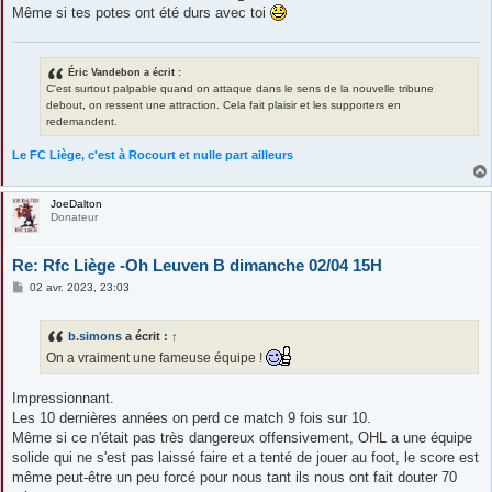
Même si tes potes ont été durs avec toi
Éric Vandebon a écrit :
C'est surtout palpable quand on attaque dans le sens de la nouvelle tribune
debout, on ressent une attraction. Cela fait plaisir et les supporters en
redemandent.
Le FC Liège, c'est à Rocourt et nulle part ailleurs
JoeDalton
Donateur
Re: Rfc Liège -Oh Leuven B dimanche 02/04 15H
M
02 avr. 2023, 23:03
e
s
s
b.simons
a écrit :
↑
a
g
On a vraiment une fameuse équipe !
e
Impressionnant.
Les 10 dernières années on perd ce match 9 fois sur 10.
Même si ce n'était pas très dangereux offensivement, OHL a une équipe
solide qui ne s'est pas laissé faire et a tenté de jouer au foot, le score est
même peut-être un peu forcé pour nous tant ils nous ont fait douter 70