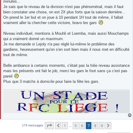
minutes...
Je sais que le niveau de la division n'est pas phénoménal, mais il faut
bien constater une chose, on est 2X plus forts que la saison dernière...
On prend le 1er but et on joue à 10 pendant 1H tout de même, il fallait
vraiment aller la chercher cette victoire, bravo les gars
Niveau individuel, mentions à Mouhli et Loemba, mais aussi Mouchamps
qui a vraiment donné un maximum.
Je me demande si Lejoly n'a pas réglé lui-même le problème des
gardiens, heureusement qu'on s'en sort bien mais il nous met en difficulté
tout de même.
Belle ambiance à certains moments, c'était pas la folie niveau assistance
mais les présents ont fait le job, merci les gars le foot sans ça c'est pas
pareil
Plus que 3 matchs à domicile pour faire la fête les gars.
Page
7
sur
9
1
5
6
7
8
9
Précédente
Suivante
174 messages
…