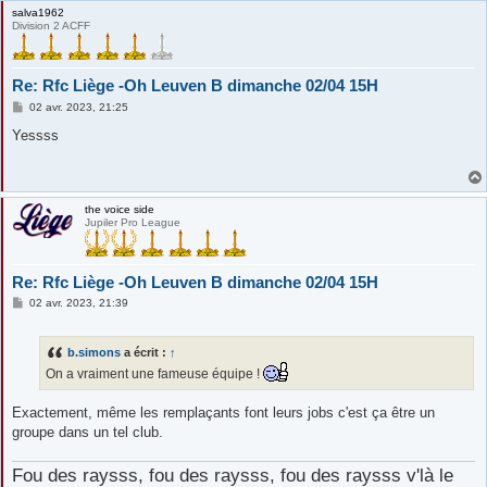
salva1962
Division 2 ACFF
Re: Rfc Liège -Oh Leuven B dimanche 02/04 15H
M
02 avr. 2023, 21:25
e
s
Yessss
s
a
g
e
the voice side
Jupiler Pro League
Re: Rfc Liège -Oh Leuven B dimanche 02/04 15H
M
02 avr. 2023, 21:39
e
s
s
b.simons
a écrit :
↑
a
g
On a vraiment une fameuse équipe !
e
Exactement, même les remplaçants font leurs jobs c'est ça être un
groupe dans un tel club.
Fou des raysss, fou des raysss, fou des raysss v'là le