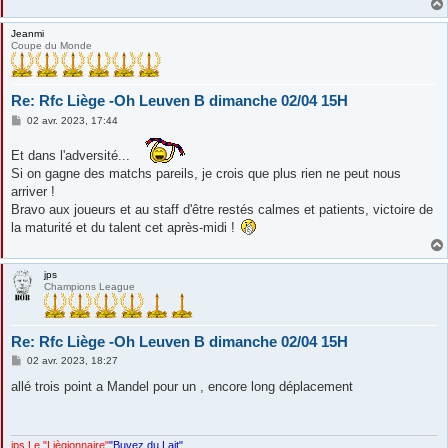
Jeanmi
Coupe du Monde
Re: Rfc Liège -Oh Leuven B dimanche 02/04 15H
M
02 avr. 2023, 17:44
e
s
Et dans l'adversité...
s
a
Si on gagne des matchs pareils, je crois que plus rien ne peut nous
g
arriver !
e
Bravo aux joueurs et au staff d'être restés calmes et patients, victoire de
la maturité et du talent cet après-midi !
jps
Champions League
Re: Rfc Liège -Oh Leuven B dimanche 02/04 15H
M
02 avr. 2023, 18:27
e
s
allé trois point a Mandel pour un , encore long déplacement
s
a
g
e
jps Le "Liègionnaire"
"Buvez du Lait"