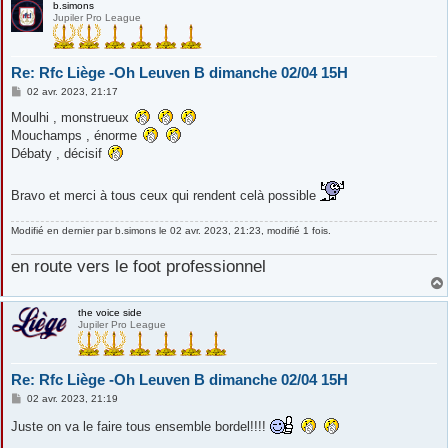
b.simons
Jupiler Pro League
Re: Rfc Liège -Oh Leuven B dimanche 02/04 15H
M
02 avr. 2023, 21:17
e
s
Moulhi , monstrueux
s
Mouchamps , énorme
a
g
Débaty , décisif
e
Bravo et merci à tous ceux qui rendent celà possible
Modifié en dernier par
b.simons
le 02 avr. 2023, 21:23, modifié 1 fois.
en route vers le foot professionnel
the voice side
Jupiler Pro League
Re: Rfc Liège -Oh Leuven B dimanche 02/04 15H
M
02 avr. 2023, 21:19
e
s
Juste on va le faire tous ensemble bordel!!!!
s
a