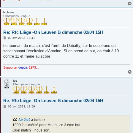
leclerma
Champions League
Re: Rfc Liège -Oh Leuven B dimanche 02/04 15H
M
02 avr. 2023, 18:41
e
s
Le tournant du match, c'est l'arrêt de Debatty, sur le coupfranc qui
s
sanctionnant l'exclusion d'Antoine. Si on prend ce but, on était à 10
a
g
contre 11 et mène au score
e
Supporter
depuis
1973...
jps
Champions League
Re: Rfc Liège -Oh Leuven B dimanche 02/04 15H
M
02 avr. 2023, 18:59
e
s
s
Air Jipé
a écrit :
↑
a
g
1000 fois mérité pour Mouhli ce 3 ème but.
e
Quel match il nous sort.