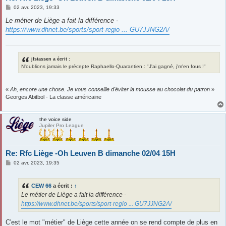
M
02 avr. 2023, 19:33
e
s
Le métier de Liège a fait la différence -
s
https://www.dhnet.be/sports/sport-regio ... GU7JJNG2A/
a
g
e
jfstassen a écrit :
N'oublions jamais le précepte Raphaello-Quarantien : "J'ai gagné, j'm'en fous !"
«
Ah, encore une chose. Je vous conseille d'éviter la mousse au chocolat du patron
»
Georges Abitbol - La classe américaine
the voice side
Jupiler Pro League
Re: Rfc Liège -Oh Leuven B dimanche 02/04 15H
M
02 avr. 2023, 19:35
e
s
s
CEW 66
a écrit :
↑
a
g
Le métier de Liège a fait la différence -
e
https://www.dhnet.be/sports/sport-regio ... GU7JJNG2A/
C'est le mot "métier" de Liège cette année on se rend compte de plus en