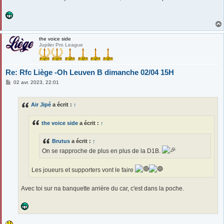
the voice side
Jupiler Pro League
Re: Rfc Liège -Oh Leuven B dimanche 02/04 15H
M
02 avr. 2023, 22:01
e
s
s
Air Jipé
a écrit :
↑
a
g
e
the voice side
a écrit :
↑
Brutus
a écrit :
↑
On se rapproche de plus en plus de la D1B.
Les joueurs et supporters vont le faire
Avec toi sur na banquette arrière du car, c'est dans la poche.