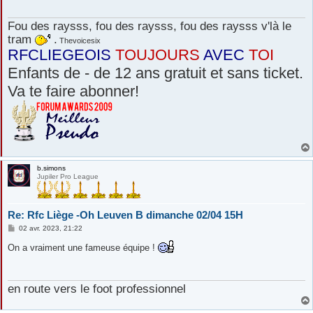
g
e
Fou des raysss, fou des raysss, fou des raysss v'là le
tram
.
Thevoicesix
RFCLIEGEOIS
TOUJOURS
AVEC
TOI
Enfants de - de 12 ans gratuit et sans ticket.
Va te faire abonner!
b.simons
Jupiler Pro League
Re: Rfc Liège -Oh Leuven B dimanche 02/04 15H
M
02 avr. 2023, 21:22
e
s
On a vraiment une fameuse équipe !
s
a
g
e
en route vers le foot professionnel