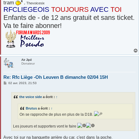
tram
.
Thevoicesix
RFCLIEGEOIS
TOUJOURS
AVEC
TOI
Enfants de - de 12 ans gratuit et sans ticket.
Va te faire abonner!
Air Jipé
Donateur
Re: Rfc Liège -Oh Leuven B dimanche 02/04 15H
M
02 avr. 2023, 21:53
e
s
s
the voice side
a écrit :
↑
a
g
e
Brutus
a écrit :
↑
On se rapproche de plus en plus de la D1B.
Les joueurs et supporters vont le faire
Avec toi sur na banquette arrière du car, c'est dans la poche.