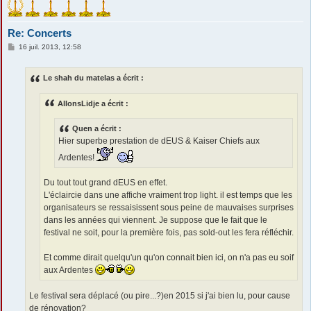
Re: Concerts
M
16 juil. 2013, 12:58
e
s
s
Le shah du matelas a écrit :
a
g
e
AllonsLidje a écrit :
Quen a écrit :
Hier superbe prestation de dEUS & Kaiser Chiefs aux
Ardentes!
Du tout tout grand dEUS en effet.
L'éclaircie dans une affiche vraiment trop light. il est temps que les
organisateurs se ressaisissent sous peine de mauvaises surprises
dans les années qui viennent. Je suppose que le fait que le
festival ne soit, pour la première fois, pas sold-out les fera réfléchir.
Et comme dirait quelqu'un qu'on connait bien ici, on n'a pas eu soif
aux Ardentes
Le festival sera déplacé (ou pire...?)en 2015 si j'ai bien lu, pour cause
de rénovation?