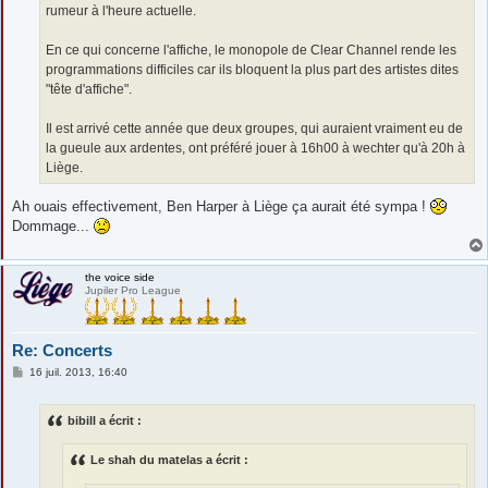
rumeur à l'heure actuelle.
En ce qui concerne l'affiche, le monopole de Clear Channel rende les
programmations difficiles car ils bloquent la plus part des artistes dites
"tête d'affiche".
Il est arrivé cette année que deux groupes, qui auraient vraiment eu de
la gueule aux ardentes, ont préféré jouer à 16h00 à wechter qu'à 20h à
Liège.
Ah ouais effectivement, Ben Harper à Liège ça aurait été sympa !
Dommage...
the voice side
Jupiler Pro League
Re: Concerts
M
16 juil. 2013, 16:40
e
s
s
bibill a écrit :
a
g
e
Le shah du matelas a écrit :