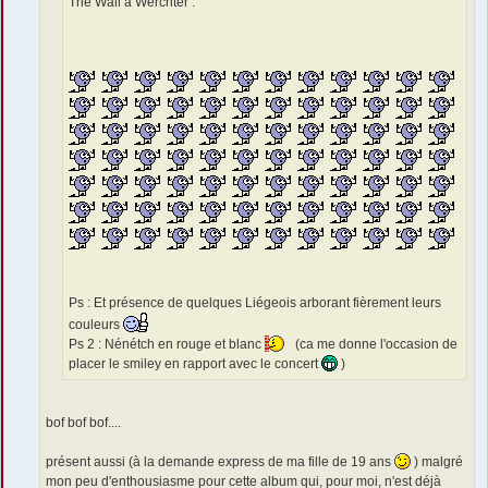
The Wall à Werchter :
Ps : Et présence de quelques Liégeois arborant fièrement leurs
couleurs
Ps 2 : Nénétch en rouge et blanc
(ca me donne l'occasion de
placer le smiley en rapport avec le concert
)
bof bof bof....
présent aussi (à la demande express de ma fille de 19 ans
) malgré
mon peu d'enthousiasme pour cette album qui, pour moi, n'est déjà