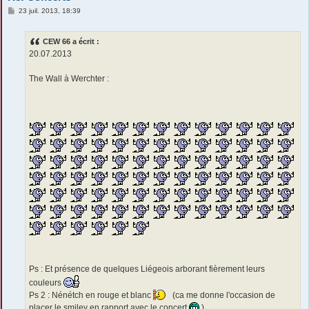
M
23 juil. 2013, 18:39
e
s
s
CEW 66 a écrit :
a
g
20.07.2013
e
The Wall à Werchter :
Ps : Et présence de quelques Liégeois arborant fièrement leurs
couleurs
Ps 2 : Nénétch en rouge et blanc
(ca me donne l'occasion de
placer le smiley en rapport avec le concert
)