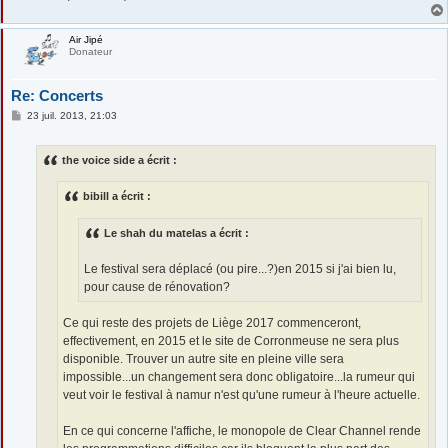
Air Jipé
Donateur
Re: Concerts
M
23 juil. 2013, 21:03
e
s
s
the voice side a écrit :
a
g
e
bibill a écrit :
Le shah du matelas a écrit :
Le festival sera déplacé (ou pire...?)en 2015 si j'ai bien lu,
pour cause de rénovation?
Ce qui reste des projets de Liège 2017 commenceront,
effectivement, en 2015 et le site de Corronmeuse ne sera plus
disponible. Trouver un autre site en pleine ville sera
impossible...un changement sera donc obligatoire...la rumeur qui
veut voir le festival à namur n'est qu'une rumeur à l'heure actuelle.
En ce qui concerne l'affiche, le monopole de Clear Channel rende