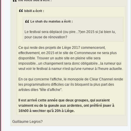
the voice side a écrit :
a
g
e
bibill a écrit :
Le shah du matelas a écrit :
Le festival sera déplacé (ou pire...?)en 2015 si j'ai bien lu,
pour cause de rénovation?
Ce qui reste des projets de Liège 2017 commenceront,
effectivement, en 2015 et le site de Corronmeuse ne sera plus
disponible. Trouver un autre site en pleine ville sera
impossible...un changement sera donc obligatoire...la rumeur qui
veut voir le festival à namur n'est qu'une rumeur à l'heure actuelle.
En ce qui concerne l'affiche, le monopole de Clear Channel rende
les programmations difficiles car ils bloquent la plus part des
artistes dites "tête d'affiche".
Il est arrivé cette année que deux groupes, qui auraient
vraiment eu de la gueule aux ardentes, ont préféré jouer à
16h00 à wechter qu'à 20h à Liège.
Guillaume Legros?