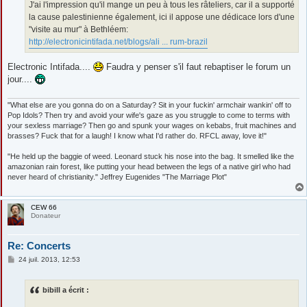
J'ai l'impression qu'il mange un peu à tous les râteliers, car il a supporté
la cause palestinienne également, ici il appose une dédicace lors d'une
"visite au mur" à Bethléem:
http://electronicintifada.net/blogs/ali ... rum-brazil
Electronic Intifada....
Faudra y penser s'il faut rebaptiser le forum un
jour....
"What else are you gonna do on a Saturday? Sit in your fuckin' armchair wankin' off to
Pop Idols? Then try and avoid your wife's gaze as you struggle to come to terms with
your sexless marriage? Then go and spunk your wages on kebabs, fruit machines and
brasses? Fuck that for a laugh! I know what I'd rather do. RFCL away, love it!"
"He held up the baggie of weed. Leonard stuck his nose into the bag. It smelled like the
amazonian rain forest, like putting your head between the legs of a native girl who had
never heard of christianity." Jeffrey Eugenides "The Marriage Plot"
CEW 66
Donateur
Re: Concerts
M
24 juil. 2013, 12:53
e
s
s
bibill a écrit :
a
g