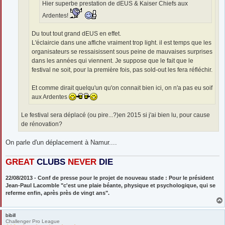
Hier superbe prestation de dEUS & Kaiser Chiefs aux
Ardentes!
Du tout tout grand dEUS en effet.
L'éclaircie dans une affiche vraiment trop light. il est temps que les
organisateurs se ressaisissent sous peine de mauvaises surprises
dans les années qui viennent. Je suppose que le fait que le
festival ne soit, pour la première fois, pas sold-out les fera réfléchir.
Et comme dirait quelqu'un qu'on connait bien ici, on n'a pas eu soif
aux Ardentes
Le festival sera déplacé (ou pire...?)en 2015 si j'ai bien lu, pour cause
de rénovation?
On parle d'un déplacement à Namur....
GREAT
CLUBS
NEVE
R
DIE
22/08/2013 - Conf de presse pour le projet de nouveau stade : Pour le président
Jean-Paul Lacomble "c'est une plaie béante, physique et psychologique, qui se
referme enfin, après près de vingt ans".
bibill
Challenger Pro League