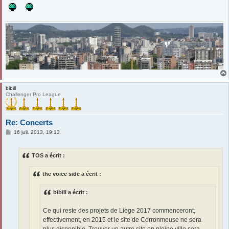
bibill
Challenger Pro League
Re: Concerts
M
16 juil. 2013, 19:13
e
s
s
TOS a écrit :
a
g
e
the voice side a écrit :
bibill a écrit :
Ce qui reste des projets de Liège 2017 commenceront,
effectivement, en 2015 et le site de Corronmeuse ne sera