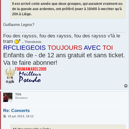
Il est arrivé cette année que deux groupes, qui auraient vraiment eu
de la gueule aux ardentes, ont préféré jouer à 16h00 à wechter qu'à
20h à Liège.
Guillaume Legros?
Fou des raysss, fou des raysss, fou des raysss v'là le
tram
.
Thevoicesix
RFCLIEGEOIS
TOUJOURS
AVEC
TOI
Enfants de - de 12 ans gratuit et sans ticket.
Va te faire abonner!
TOS
Donateur
Re: Concerts
M
16 juil. 2013, 19:12
e
s
s