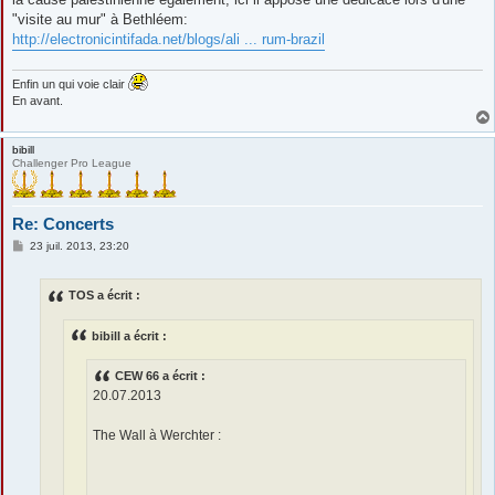
"visite au mur" à Bethléem:
http://electronicintifada.net/blogs/ali ... rum-brazil
Enfin un qui voie clair
En avant.
bibill
Challenger Pro League
Re: Concerts
M
23 juil. 2013, 23:20
e
s
s
TOS a écrit :
a
g
e
bibill a écrit :
CEW 66 a écrit :
20.07.2013
The Wall à Werchter :