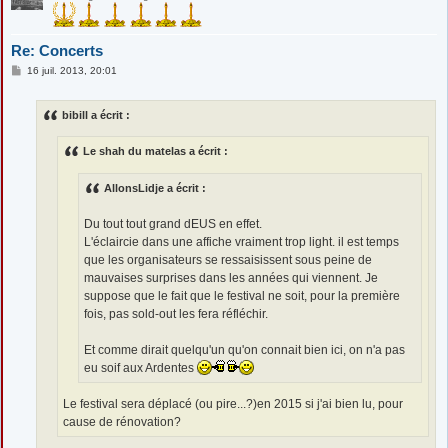
Re: Concerts
M
16 juil. 2013, 20:01
e
s
s
bibill a écrit :
a
g
e
Le shah du matelas a écrit :
AllonsLidje a écrit :
Du tout tout grand dEUS en effet.
L'éclaircie dans une affiche vraiment trop light. il est temps
que les organisateurs se ressaisissent sous peine de
mauvaises surprises dans les années qui viennent. Je
suppose que le fait que le festival ne soit, pour la première
fois, pas sold-out les fera réfléchir.
Et comme dirait quelqu'un qu'on connait bien ici, on n'a pas
eu soif aux Ardentes
Le festival sera déplacé (ou pire...?)en 2015 si j'ai bien lu, pour
cause de rénovation?