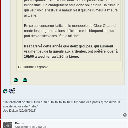
plus disponible. Trouver un autre site en pleine ville sera
impossible...un changement sera donc obligatoire...la rumeur
qui veut voir le festival à namur n'est qu'une rumeur à l'heure
actuelle.
En ce qui concerne l'affiche, le monopole de Clear Channel
rende les programmations difficiles car ils bloquent la plus
part des artistes dites "tête d'affiche".
Il est arrivé cette année que deux groupes, qui auraient
vraiment eu de la gueule aux ardentes, ont préféré jouer à
16h00 à wechter qu'à 20h à Liège.
Guillaume Legros?
"Ya tellement de "tu tu tu tu tu tu tu toi toi toi toi tu tu tu" dans ces posts qu'on dirait un
soir de victoire de l'Italie."
Joe Dalton (20/06/2016)
Brutus
Challenger Pro League