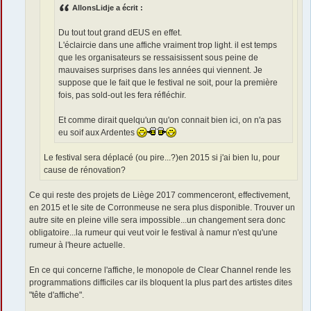
AllonsLidje a écrit :
Du tout tout grand dEUS en effet.
L'éclaircie dans une affiche vraiment trop light. il est temps
que les organisateurs se ressaisissent sous peine de
mauvaises surprises dans les années qui viennent. Je
suppose que le fait que le festival ne soit, pour la première
fois, pas sold-out les fera réfléchir.
Et comme dirait quelqu'un qu'on connait bien ici, on n'a pas
eu soif aux Ardentes
Le festival sera déplacé (ou pire...?)en 2015 si j'ai bien lu, pour
cause de rénovation?
Ce qui reste des projets de Liège 2017 commenceront, effectivement,
en 2015 et le site de Corronmeuse ne sera plus disponible. Trouver un
autre site en pleine ville sera impossible...un changement sera donc
obligatoire...la rumeur qui veut voir le festival à namur n'est qu'une
rumeur à l'heure actuelle.
En ce qui concerne l'affiche, le monopole de Clear Channel rende les
programmations difficiles car ils bloquent la plus part des artistes dites
"tête d'affiche".