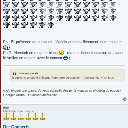
Ps : Et présence de quelques Liégeois arborant fièrement leurs couleurs
Ps 2 : Nénétch en rouge et blanc
(ca me donne l'occasion de placer
le smiley en rapport avec le concert
)
jfstassen a écrit :
N'oublions jamais le précepte Raphaello-Quarantien : "J'ai gagné, j'm'en fous !"
«
Ah, encore une chose. Je vous conseille d'éviter la mousse au chocolat du patron
»
Georges Abitbol - La classe américaine
bibill
Challenger Pro League
Re: Concerts