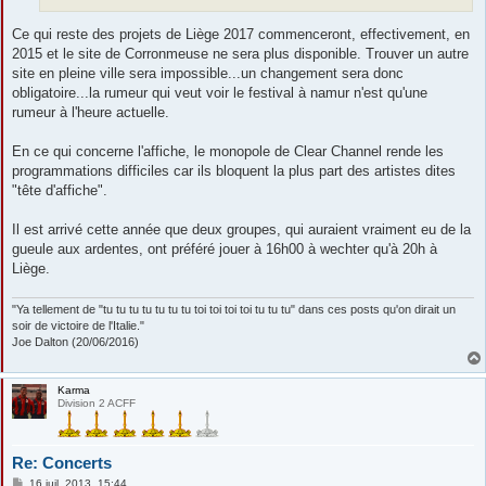
Ce qui reste des projets de Liège 2017 commenceront, effectivement, en
2015 et le site de Corronmeuse ne sera plus disponible. Trouver un autre
site en pleine ville sera impossible...un changement sera donc
obligatoire...la rumeur qui veut voir le festival à namur n'est qu'une
rumeur à l'heure actuelle.
En ce qui concerne l'affiche, le monopole de Clear Channel rende les
programmations difficiles car ils bloquent la plus part des artistes dites
"tête d'affiche".
Il est arrivé cette année que deux groupes, qui auraient vraiment eu de la
gueule aux ardentes, ont préféré jouer à 16h00 à wechter qu'à 20h à
Liège.
"Ya tellement de "tu tu tu tu tu tu tu toi toi toi toi tu tu tu" dans ces posts qu'on dirait un
soir de victoire de l'Italie."
Joe Dalton (20/06/2016)
Karma
Division 2 ACFF
Re: Concerts
M
16 juil. 2013, 15:44