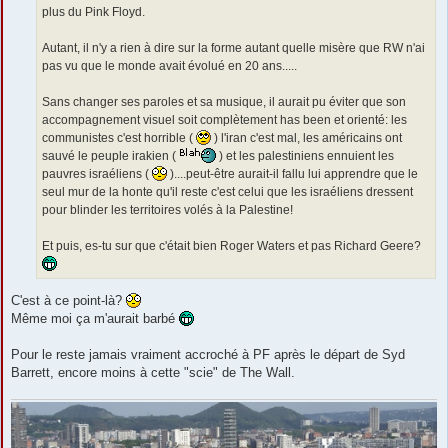
plus du Pink Floyd.
Autant, il n'y a rien à dire sur la forme autant quelle misère que RW n'ai
pas vu que le monde avait évolué en 20 ans.....
Sans changer ses paroles et sa musique, il aurait pu éviter que son
accompagnement visuel soit complètement has been et orienté: les
communistes c'est horrible (
) l'iran c'est mal, les américains ont
sauvé le peuple irakien (
) et les palestiniens ennuient les
pauvres israéliens (
)....peut-être aurait-il fallu lui apprendre que le
seul mur de la honte qu'il reste c'est celui que les israéliens dressent
pour blinder les territoires volés à la Palestine!
Et puis, es-tu sur que c'était bien Roger Waters et pas Richard Geere?
C'est à ce point-là?
Même moi ça m'aurait barbé
Pour le reste jamais vraiment accroché à PF après le départ de Syd
Barrett, encore moins à cette "scie" de The Wall.