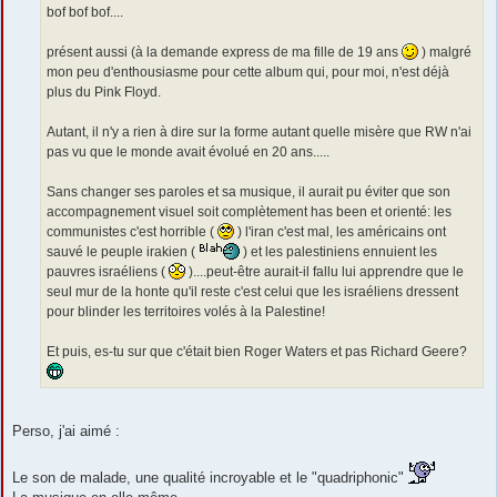
e
bof bof bof....
présent aussi (à la demande express de ma fille de 19 ans
) malgré
mon peu d'enthousiasme pour cette album qui, pour moi, n'est déjà
plus du Pink Floyd.
Autant, il n'y a rien à dire sur la forme autant quelle misère que RW n'ai
pas vu que le monde avait évolué en 20 ans.....
Sans changer ses paroles et sa musique, il aurait pu éviter que son
accompagnement visuel soit complètement has been et orienté: les
communistes c'est horrible (
) l'iran c'est mal, les américains ont
sauvé le peuple irakien (
) et les palestiniens ennuient les
pauvres israéliens (
)....peut-être aurait-il fallu lui apprendre que le
seul mur de la honte qu'il reste c'est celui que les israéliens dressent
pour blinder les territoires volés à la Palestine!
Et puis, es-tu sur que c'était bien Roger Waters et pas Richard Geere?
Perso, j'ai aimé :
Le son de malade, une qualité incroyable et le "quadriphonic"