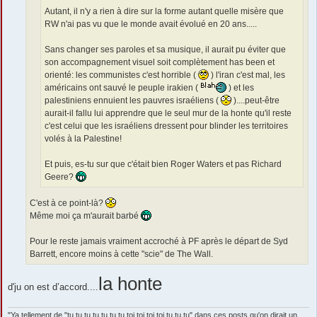
Autant, il n'y a rien à dire sur la forme autant quelle misère que
RW n'ai pas vu que le monde avait évolué en 20 ans.....
Sans changer ses paroles et sa musique, il aurait pu éviter que
son accompagnement visuel soit complètement has been et
orienté: les communistes c'est horrible (
) l'iran c'est mal, les
américains ont sauvé le peuple irakien (
) et les
palestiniens ennuient les pauvres israéliens (
)....peut-être
aurait-il fallu lui apprendre que le seul mur de la honte qu'il reste
c'est celui que les israéliens dressent pour blinder les territoires
volés à la Palestine!
Et puis, es-tu sur que c'était bien Roger Waters et pas Richard
Geere?
C'est à ce point-là?
Même moi ça m'aurait barbé
Pour le reste jamais vraiment accroché à PF après le départ de Syd
Barrett, encore moins à cette "scie" de The Wall.
la honte
d'ju on est d’accord....
"Ya tellement de "tu tu tu tu tu tu tu toi toi toi toi tu tu tu" dans ces posts qu'on dirait un