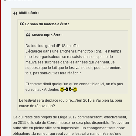
e
s
s
bibill a écrit :
a
g
e
Le shah du matelas a écrit :
AllonsLidje a écrit :
Du tout tout grand dEUS en effet.
L'éclaircie dans une affiche vraiment trop light. il est temps
que les organisateurs se ressaisissent sous peine de
mauvaises surprises dans les années qui viennent. Je
suppose que le fait que le festival ne soit, pour la première
fois, pas sold-out les fera réfléchir.
Et comme dirait quelqu'un qu'on connait bien ici, on n'a pas
eu soif aux Ardentes
Le festival sera déplacé (ou pire...?)en 2015 si j'ai bien lu, pour
cause de rénovation?
Ce qui reste des projets de Liège 2017 commenceront, effectivement,
en 2015 et le site de Corronmeuse ne sera plus disponible. Trouver un
autre site en pleine ville sera impossible...un changement sera donc
obligatoire...la rumeur qui veut voir le festival à namur n'est qu'une