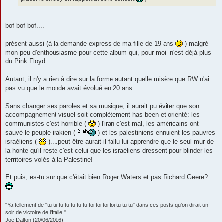
bof bof bof....
présent aussi (à la demande express de ma fille de 19 ans
) malgré
mon peu d'enthousiasme pour cette album qui, pour moi, n'est déjà plus
du Pink Floyd.
Autant, il n'y a rien à dire sur la forme autant quelle misère que RW n'ai
pas vu que le monde avait évolué en 20 ans.....
Sans changer ses paroles et sa musique, il aurait pu éviter que son
accompagnement visuel soit complètement has been et orienté: les
communistes c'est horrible (
) l'iran c'est mal, les américains ont
sauvé le peuple irakien (
) et les palestiniens ennuient les pauvres
israéliens (
)....peut-être aurait-il fallu lui apprendre que le seul mur de
la honte qu'il reste c'est celui que les israéliens dressent pour blinder les
territoires volés à la Palestine!
Et puis, es-tu sur que c'était bien Roger Waters et pas Richard Geere?
"Ya tellement de "tu tu tu tu tu tu tu toi toi toi toi tu tu tu" dans ces posts qu'on dirait un
soir de victoire de l'Italie."
Joe Dalton (20/06/2016)