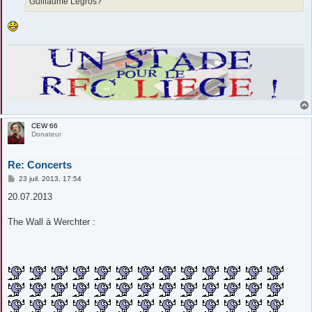
Guillaume Legros?
CEW 66
Donateur
Re: Concerts
M
23 juil. 2013, 17:54
e
s
20.07.2013
s
a
g
The Wall à Werchter :
e