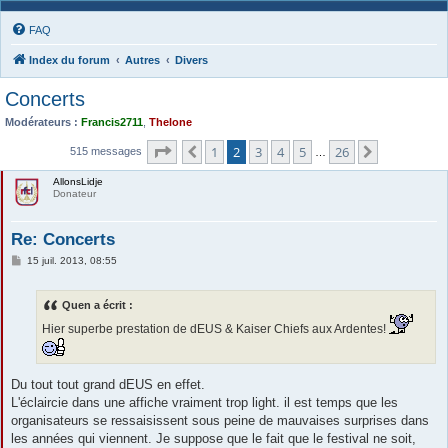
FAQ
Index du forum
Autres
Divers
Concerts
Modérateurs :
Francis2711
,
Thelone
Page
2
sur
26
1
2
3
4
5
26
Précédente
Suivante
515 messages
…
AllonsLidje
Donateur
Re: Concerts
M
15 juil. 2013, 08:55
e
s
s
Quen a écrit :
a
g
Hier superbe prestation de dEUS & Kaiser Chiefs aux Ardentes!
e
Du tout tout grand dEUS en effet.
L'éclaircie dans une affiche vraiment trop light. il est temps que les
organisateurs se ressaisissent sous peine de mauvaises surprises dans
les années qui viennent. Je suppose que le fait que le festival ne soit,