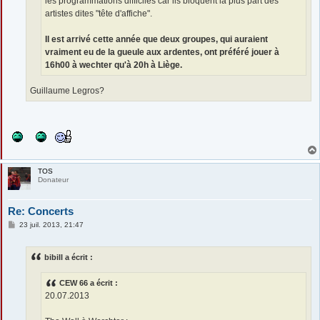
les programmations difficiles car ils bloquent la plus part des
artistes dites "tête d'affiche".
Il est arrivé cette année que deux groupes, qui auraient
vraiment eu de la gueule aux ardentes, ont préféré jouer à
16h00 à wechter qu'à 20h à Liège.
Guillaume Legros?
TOS
Donateur
Re: Concerts
M
23 juil. 2013, 21:47
e
s
s
bibill a écrit :
a
g
e
CEW 66 a écrit :
20.07.2013