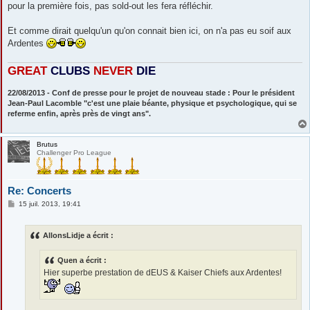
pour la première fois, pas sold-out les fera réfléchir.
Et comme dirait quelqu'un qu'on connait bien ici, on n'a pas eu soif aux
Ardentes
GREAT
CLUBS
NEVE
R
DIE
22/08/2013 - Conf de presse pour le projet de nouveau stade : Pour le président
Jean-Paul Lacomble "c'est une plaie béante, physique et psychologique, qui se
referme enfin, après près de vingt ans".
Brutus
Challenger Pro League
Re: Concerts
M
15 juil. 2013, 19:41
e
s
s
AllonsLidje a écrit :
a
g
e
Quen a écrit :
Hier superbe prestation de dEUS & Kaiser Chiefs aux Ardentes!