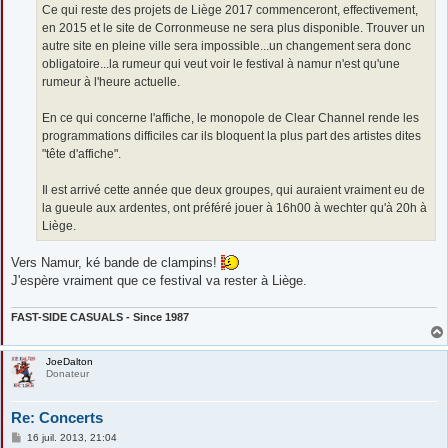
Ce qui reste des projets de Liège 2017 commenceront, effectivement,
en 2015 et le site de Corronmeuse ne sera plus disponible. Trouver un
autre site en pleine ville sera impossible...un changement sera donc
obligatoire...la rumeur qui veut voir le festival à namur n'est qu'une
rumeur à l'heure actuelle.
En ce qui concerne l'affiche, le monopole de Clear Channel rende les
programmations difficiles car ils bloquent la plus part des artistes dites
"tête d'affiche".
Il est arrivé cette année que deux groupes, qui auraient vraiment eu de
la gueule aux ardentes, ont préféré jouer à 16h00 à wechter qu'à 20h à
Liège.
Vers Namur, ké bande de clampins!
J'espère vraiment que ce festival va rester à Liège.
FAST-SIDE CASUALS - Since 1987
JoeDalton
Donateur
Re: Concerts
M
16 juil. 2013, 21:04