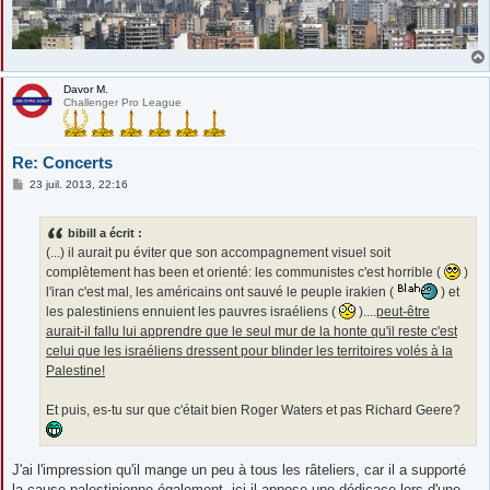
Davor M.
Challenger Pro League
Re: Concerts
M
23 juil. 2013, 22:16
e
s
s
bibill a écrit :
a
g
(...) il aurait pu éviter que son accompagnement visuel soit
e
complètement has been et orienté: les communistes c'est horrible (
)
l'iran c'est mal, les américains ont sauvé le peuple irakien (
) et
les palestiniens ennuient les pauvres israéliens (
)....
peut-être
aurait-il fallu lui apprendre que le seul mur de la honte qu'il reste c'est
celui que les israéliens dressent pour blinder les territoires volés à la
Palestine!
Et puis, es-tu sur que c'était bien Roger Waters et pas Richard Geere?
J'ai l'impression qu'il mange un peu à tous les râteliers, car il a supporté
la cause palestinienne également, ici il appose une dédicace lors d'une