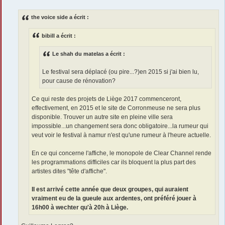
e
s
s
the voice side a écrit :
a
g
e
bibill a écrit :
Le shah du matelas a écrit :
Le festival sera déplacé (ou pire...?)en 2015 si j'ai bien lu,
pour cause de rénovation?
Ce qui reste des projets de Liège 2017 commenceront,
effectivement, en 2015 et le site de Corronmeuse ne sera plus
disponible. Trouver un autre site en pleine ville sera
impossible...un changement sera donc obligatoire...la rumeur qui
veut voir le festival à namur n'est qu'une rumeur à l'heure actuelle.
En ce qui concerne l'affiche, le monopole de Clear Channel rende
les programmations difficiles car ils bloquent la plus part des
artistes dites "tête d'affiche".
Il est arrivé cette année que deux groupes, qui auraient
vraiment eu de la gueule aux ardentes, ont préféré jouer à
16h00 à wechter qu'à 20h à Liège.