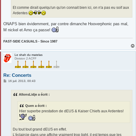
Et comme dirait quelqu'un qu'on connait bien ici, on n'a pas eu soif aux
Ardentes
ONAPS bien évidemment, par contre dimanche Hooverphonic pas mal,
M nickel et Arno ça passe!
FAST-SIDE CASUALS - Since 1987
Le shah du matelas
Division 2 ACFF
Re: Concerts
M
16 juil. 2013, 00:43
e
s
s
AllonsLidje a écrit :
a
g
e
Quen a écrit :
Hier superbe prestation de dEUS & Kaiser Chiefs aux Ardentes!
Du tout tout grand dEUS en effet.
L'éclaircie dans une affiche vraiment trop light. il est temps que les