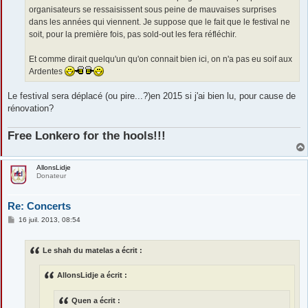
organisateurs se ressaisissent sous peine de mauvaises surprises
dans les années qui viennent. Je suppose que le fait que le festival ne
soit, pour la première fois, pas sold-out les fera réfléchir.
Et comme dirait quelqu'un qu'on connait bien ici, on n'a pas eu soif aux
Ardentes
Le festival sera déplacé (ou pire...?)en 2015 si j'ai bien lu, pour cause de
rénovation?
Free Lonkero for the hools!!!
AllonsLidje
Donateur
Re: Concerts
M
16 juil. 2013, 08:54
e
s
s
Le shah du matelas a écrit :
a
g
e
AllonsLidje a écrit :
Quen a écrit :