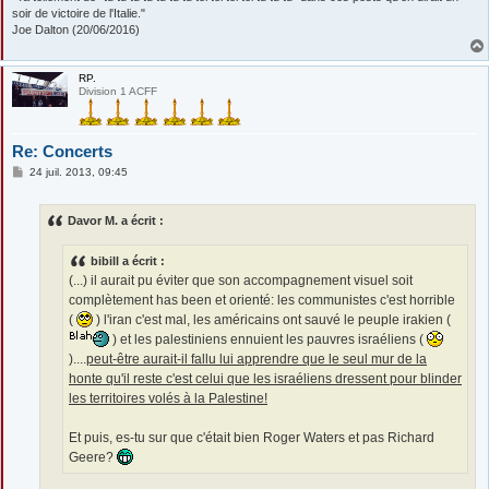
soir de victoire de l'Italie."
Joe Dalton (20/06/2016)
RP.
Division 1 ACFF
Re: Concerts
M
24 juil. 2013, 09:45
e
s
s
Davor M. a écrit :
a
g
e
bibill a écrit :
(...) il aurait pu éviter que son accompagnement visuel soit
complètement has been et orienté: les communistes c'est horrible
(
) l'iran c'est mal, les américains ont sauvé le peuple irakien (
) et les palestiniens ennuient les pauvres israéliens (
)....
peut-être aurait-il fallu lui apprendre que le seul mur de la
honte qu'il reste c'est celui que les israéliens dressent pour blinder
les territoires volés à la Palestine!
Et puis, es-tu sur que c'était bien Roger Waters et pas Richard
Geere?