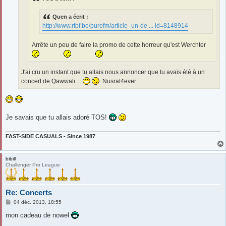
Quen a écrit :
http://www.rtbf.be/purefm/article_un-de ... id=8148914
Arrête un peu de faire la promo de cette horreur qu'est Werchter
J'ai cru un instant que tu allais nous annoncer que tu avais été à un
concert de Qawwali....
:Nusrat4ever:
Je savais que tu allais adoré TOS!
FAST-SIDE CASUALS - Since 1987
bibill
Challenger Pro League
Re: Concerts
M
04 déc. 2013, 18:55
e
s
mon cadeau de nowel
s
a