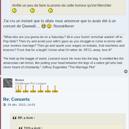
Arrête un peu de faire la promo de cette horreur qu'est Werchter
J'ai cru un instant que tu allais nous annoncer que tu avais été à un
concert de Qawwali....
:Nusrat4ever:
"What else are you gonna do on a Saturday? Sit in your fuckin' armchair wankin' off to
Pop Idols? Then try and avoid your wife's gaze as you struggle to come to terms with
your sexless marriage? Then go and spunk your wages on kebabs, fruit machines and
brasses? Fuck that for a laugh! I know what I'd rather do. RFCL away, love it!"
"He held up the baggie of weed. Leonard stuck his nose into the bag. It smelled like the
amazonian rain forest, like putting your head between the legs of a native girl who had
never heard of christianity." Jeffrey Eugenides "The Marriage Plot"
Brutus
Challenger Pro League
Re: Concerts
M
04 déc. 2013, 14:03
e
s
s
RP. a écrit :
a
g
e
TOS a écrit :