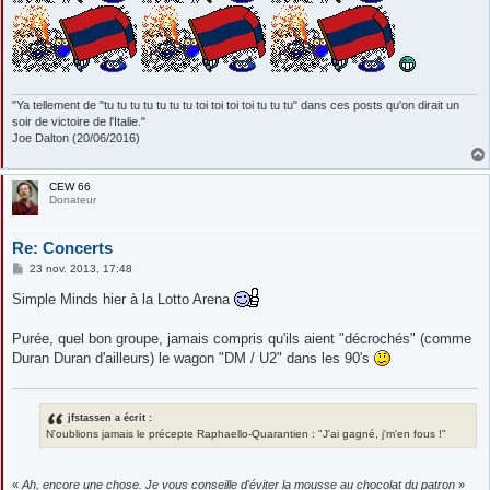
"Ya tellement de "tu tu tu tu tu tu tu toi toi toi toi tu tu tu" dans ces posts qu'on dirait un
soir de victoire de l'Italie."
Joe Dalton (20/06/2016)
CEW 66
Donateur
Re: Concerts
M
23 nov. 2013, 17:48
e
s
Simple Minds hier à la Lotto Arena
s
a
g
Purée, quel bon groupe, jamais compris qu'ils aient "décrochés" (comme
e
Duran Duran d'ailleurs) le wagon "DM / U2" dans les 90's
jfstassen a écrit :
N'oublions jamais le précepte Raphaello-Quarantien : "J'ai gagné, j'm'en fous !"
«
Ah, encore une chose. Je vous conseille d'éviter la mousse au chocolat du patron
»