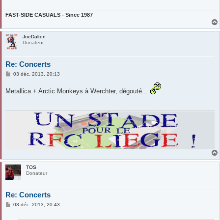
g
e
FAST-SIDE CASUALS - Since 1987
JoeDalton
Donateur
Re: Concerts
M
03 déc. 2013, 20:13
e
s
Metallica + Arctic Monkeys à Werchter, dégouté...
s
a
g
e
TOS
Donateur
Re: Concerts
M
03 déc. 2013, 20:43
e
s