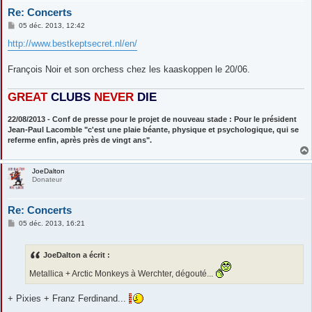
Re: Concerts
M
05 déc. 2013, 12:42
e
s
http://www.bestkeptsecret.nl/en/
s
a
g
François Noir et son orchess chez les kaaskoppen le 20/06.
e
GREAT
CLUBS
NEVE
R
DIE
22/08/2013 - Conf de presse pour le projet de nouveau stade : Pour le président
Jean-Paul Lacomble "c'est une plaie béante, physique et psychologique, qui se
referme enfin, après près de vingt ans".
JoeDalton
Donateur
Re: Concerts
M
05 déc. 2013, 16:21
e
s
s
JoeDalton a écrit :
a
g
Metallica + Arctic Monkeys à Werchter, dégouté...
e
+ Pixies + Franz Ferdinand...