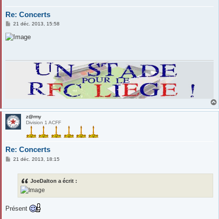
Re: Concerts
M
21 déc. 2013, 15:58
e
s
s
a
g
e
z@rmy
Division 1 ACFF
Re: Concerts
M
21 déc. 2013, 18:15
e
s
s
JoeDalton a écrit :
a
g
e
Présent