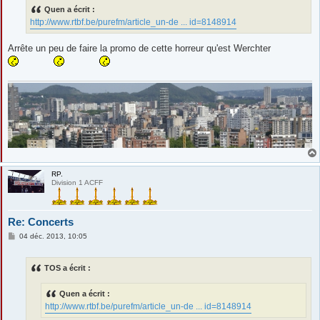
s
Quen a écrit :
a
g
http://www.rtbf.be/purefm/article_un-de ... id=8148914
e
Arrête un peu de faire la promo de cette horreur qu'est Werchter
RP.
Division 1 ACFF
Re: Concerts
M
04 déc. 2013, 10:05
e
s
s
TOS a écrit :
a
g
e
Quen a écrit :
http://www.rtbf.be/purefm/article_un-de ... id=8148914