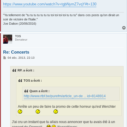
g
https://www.youtube.com/watch?v=tgbNymZ7vqY#t=130
e
"Ya tellement de "tu tu tu tu tu tu tu toi toi toi toi tu tu tu" dans ces posts qu'on dirait un
soir de victoire de l'Italie."
Joe Dalton (20/06/2016)
TOS
Donateur
Re: Concerts
M
04 déc. 2013, 22:13
e
s
s
RP. a écrit :
a
g
e
TOS a écrit :
Quen a écrit :
http://www.rtbf.be/purefm/article_un-de ... id=8148914
Arrête un peu de faire la promo de cette horreur qu'est Werchter
J'ai cru un instant que tu allais nous annoncer que tu avais été à un