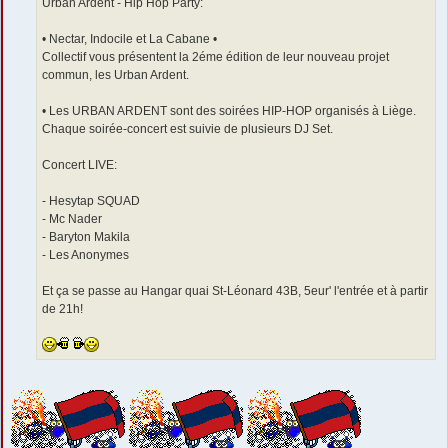
Urban Ardent - Hip Hop Party:
e
• Nectar, Indocile et La Cabane •
Collectif vous présentent la 2éme édition de leur nouveau projet
commun, les Urban Ardent.
• Les URBAN ARDENT sont des soirées HIP-HOP organisés à Liège.
Chaque soirée-concert est suivie de plusieurs DJ Set.
Concert LIVE:
- Hesytap SQUAD
- Mc Nader
- Baryton Makila
- Les Anonymes
Et ça se passe au Hangar quai St-Léonard 43B, 5eur' l'entrée et à partir
de 21h!