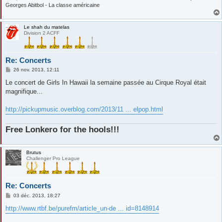
Georges Abitbol - La classe américaine
Le shah du matelas
Division 2 ACFF
Re: Concerts
M
26 nov. 2013, 12:11
e
s
Le concert de Girls In Hawaii la semaine passée au Cirque Royal était
s
magnifique...
a
g
e
http://pickupmusic.overblog.com/2013/11 ... elpop.html
Free Lonkero for the hools!!!
Brutus
Challenger Pro League
Re: Concerts
M
03 déc. 2013, 18:27
e
s
http://www.rtbf.be/purefm/article_un-de ... id=8148914
s
a