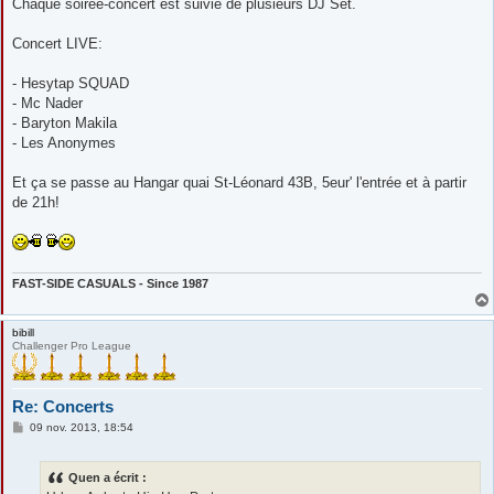
Chaque soirée-concert est suivie de plusieurs DJ Set.
Concert LIVE:
- Hesytap SQUAD
- Mc Nader
- Baryton Makila
- Les Anonymes
Et ça se passe au Hangar quai St-Léonard 43B, 5eur' l'entrée et à partir
de 21h!
FAST-SIDE CASUALS - Since 1987
bibill
Challenger Pro League
Re: Concerts
M
09 nov. 2013, 18:54
e
s
s
Quen a écrit :
a
g