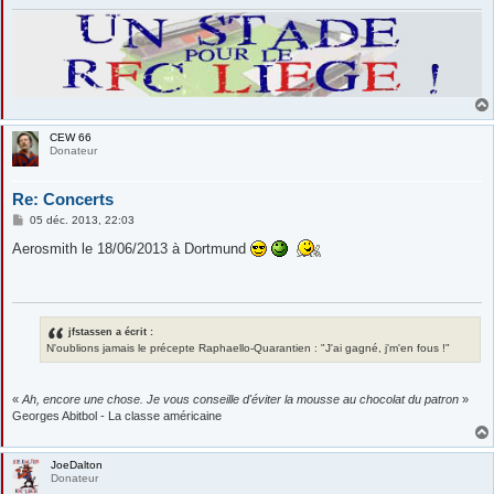
CEW 66
Donateur
Re: Concerts
M
05 déc. 2013, 22:03
e
s
Aerosmith le 18/06/2013 à Dortmund
s
a
g
e
jfstassen a écrit :
N'oublions jamais le précepte Raphaello-Quarantien : "J'ai gagné, j'm'en fous !"
«
Ah, encore une chose. Je vous conseille d'éviter la mousse au chocolat du patron
»
Georges Abitbol - La classe américaine
JoeDalton
Donateur