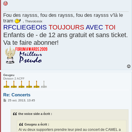
Fou des raysss, fou des raysss, fou des raysss v'là le
tram
.
Thevoicesix
RFCLIEGEOIS
TOUJOURS
AVEC
TOI
Enfants de - de 12 ans gratuit et sans ticket.
Va te faire abonner!
Geugeu
Division 2 ACFF
Re: Concerts
M
25 oct. 2013, 13:45
e
s
s
the voice side a écrit :
a
g
e
Geugeu a écrit :
Ai vu deux supporters prendre leur pied au concert de CAMEL a