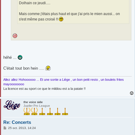
Dolhain ce jeudi.....
Mais comme j'étais plus haut et que j'ai pris le mien aussi... on
s'est même pas croisé !!
héhé ...
C'était tout bon hein ....
Allez allez Hohoooooo ... Et une sortie a Liège , un bon petit resto , un boulets frites
mayoooooooo
La licence est au sport ce que le mildiou est a la patate !!
the voice side
Jupiler Pro League
Re: Concerts
M
25 oct. 2013, 14:24
e
s