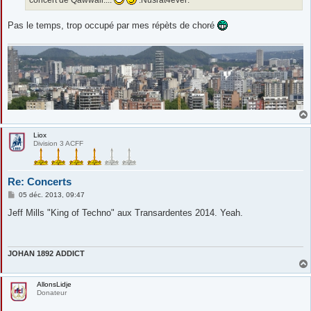
concert de Qawwali....
:Nusrat4ever:
Pas le temps, trop occupé par mes répèts de choré
Liox
Division 3 ACFF
Re: Concerts
M
05 déc. 2013, 09:47
e
s
Jeff Mills "King of Techno" aux Transardentes 2014. Yeah.
s
a
g
e
JOHAN 1892 ADDICT
AllonsLidje
Donateur