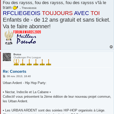
Fou des raysss, fou des raysss, fou des raysss v'là le
tram
.
Thevoicesix
RFCLIEGEOIS
TOUJOURS
AVEC
TOI
Enfants de - de 12 ans gratuit et sans ticket.
Va te faire abonner!
Brutus
Challenger Pro League
Re: Concerts
M
08 nov. 2013, 18:40
e
s
Urban Ardent - Hip Hop Party:
s
a
g
• Nectar, Indocile et La Cabane •
e
Collectif vous présentent la 2éme édition de leur nouveau projet commun,
les Urban Ardent.
• Les URBAN ARDENT sont des soirées HIP-HOP organisés à Liège.