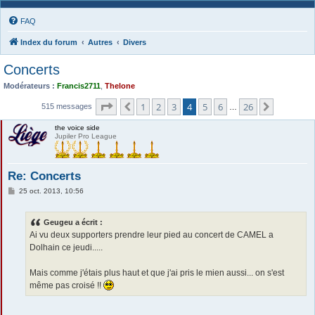
FAQ
Index du forum
Autres
Divers
Concerts
Modérateurs :
Francis2711
,
Thelone
Page
4
sur
26
1
2
3
4
5
6
26
Précédente
Suivante
515 messages
…
the voice side
Jupiler Pro League
Re: Concerts
M
25 oct. 2013, 10:56
e
s
s
Geugeu a écrit :
a
g
Ai vu deux supporters prendre leur pied au concert de CAMEL a
e
Dolhain ce jeudi.....
Mais comme j'étais plus haut et que j'ai pris le mien aussi... on s'est
même pas croisé !!