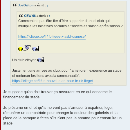
s
JoeDalton
a écrit :
↑
a
g
e
CEW 66
a écrit :
↑
Comment ne pas être fier d’être supporter d’un tel club qui
multiplie les initiatives sociales et sociétales saison après saison ?
https://fcliege.be/fr/rfc-liege-x-asbl-osmose/
Un club citoyen
Justement une arrivée au club, pour " améliorer l’expérience au stade
et renforcer les liens avec la communauté".
https://fcliege.be/fr/un-nouvel-elan-pour-le-rfc-liege/
Je suppose qu'on doit trouver ça rassurant en ce qui concerne le
financement du stade.
Je présume en effet qu'ils ne vont pas s'amuser à expatrier, loger,
rémunérer un compatriote pour changer la couleur des gobelets et la
place de la baraque à frites s'ils n'ont pas la somme pour construire un
stade