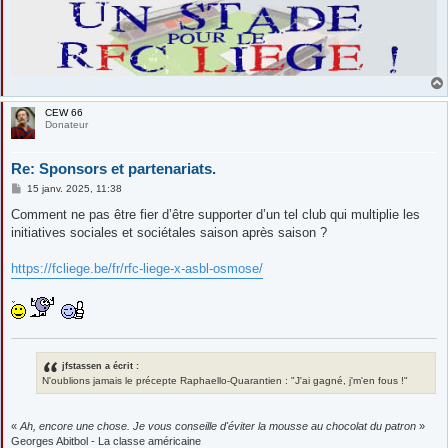
CEW 66
Donateur
Re: Sponsors et partenariats.
M
15 janv. 2025, 11:38
e
s
Comment ne pas être fier d’être supporter d’un tel club qui multiplie les
s
initiatives sociales et sociétales saison après saison ?
a
g
e
https://fcliege.be/fr/rfc-liege-x-asbl-osmose/
jfstassen a écrit :
N'oublions jamais le précepte Raphaello-Quarantien : "J'ai gagné, j'm'en fous !"
«
Ah, encore une chose. Je vous conseille d'éviter la mousse au chocolat du patron
»
Georges Abitbol - La classe américaine