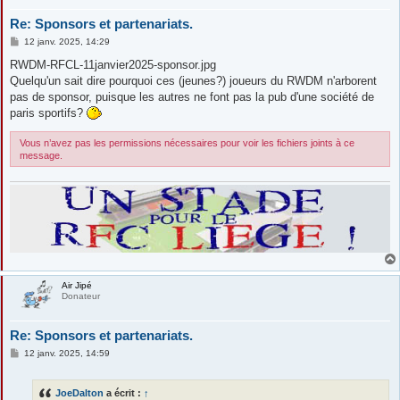
Re: Sponsors et partenariats.
M
12 janv. 2025, 14:29
e
s
RWDM-RFCL-11janvier2025-sponsor.jpg
s
Quelqu'un sait dire pourquoi ces (jeunes?) joueurs du RWDM n'arborent
a
g
pas de sponsor, puisque les autres ne font pas la pub d'une société de
e
paris sportifs?
Vous n’avez pas les permissions nécessaires pour voir les fichiers joints à ce
message.
Air Jipé
Donateur
Re: Sponsors et partenariats.
M
12 janv. 2025, 14:59
e
s
s
JoeDalton
a écrit :
↑
a