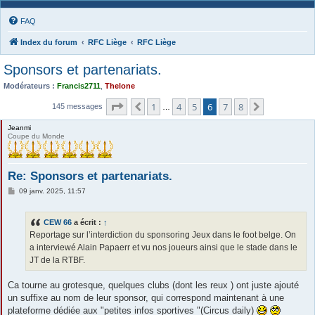
FAQ
Index du forum
RFC Liège
RFC Liège
Sponsors et partenariats.
Modérateurs :
Francis2711
,
Thelone
Page
6
sur
8
1
4
5
6
7
8
Précédente
Suivante
145 messages
…
Jeanmi
Coupe du Monde
Re: Sponsors et partenariats.
M
09 janv. 2025, 11:57
e
s
s
CEW 66
a écrit :
↑
a
g
Reportage sur l’interdiction du sponsoring Jeux dans le foot belge. On
e
a interviewé Alain Papaerr et vu nos joueurs ainsi que le stade dans le
JT de la RTBF.
Ca tourne au grotesque, quelques clubs (dont les reux ) ont juste ajouté
un suffixe au nom de leur sponsor, qui correspond maintenant à une
plateforme dédiée aux "petites infos sportives "(Circus daily)