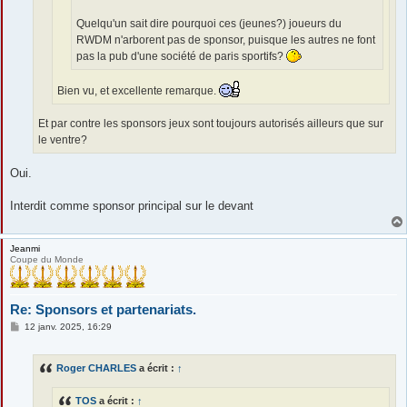
Quelqu'un sait dire pourquoi ces (jeunes?) joueurs du
RWDM n'arborent pas de sponsor, puisque les autres ne font
pas la pub d'une société de paris sportifs?
Bien vu, et excellente remarque.
Et par contre les sponsors jeux sont toujours autorisés ailleurs que sur
le ventre?
Oui.
Interdit comme sponsor principal sur le devant
Jeanmi
Coupe du Monde
Re: Sponsors et partenariats.
M
12 janv. 2025, 16:29
e
s
s
Roger CHARLES
a écrit :
↑
a
g
e
TOS
a écrit :
↑