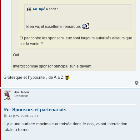
Air Jipé
a écrit :
↑
Bien vu, et excellente remarque.
Et par contre les sponsors jeux sont toujours autorisés ailleurs que
sur le ventre?
Oui.
Interdit comme sponsor principal sur le devant
Grotesque et hypocrite , de A à Z
JoeDalton
Donateur
Re: Sponsors et partenariats.
M
12 janv. 2025, 17:37
e
s
Il y a une surface maximale autorisée dans le dos, avant interdiction
s
totale à terme
a
g
e