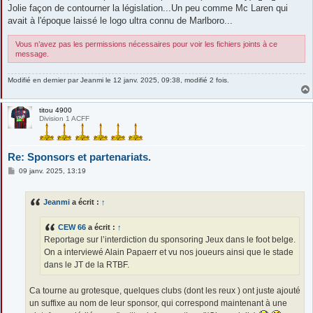
Jolie façon de contourner la législation...Un peu comme Mc Laren qui
avait à l'époque laissé le logo ultra connu de Marlboro...
Vous n’avez pas les permissions nécessaires pour voir les fichiers joints à ce
message.
Modifié en dernier par
Jeanmi
le 12 janv. 2025, 09:38, modifié 2 fois.
titou 4900
Division 1 ACFF
Re: Sponsors et partenariats.
M
09 janv. 2025, 13:19
e
s
s
Jeanmi
a écrit :
↑
a
g
e
CEW 66
a écrit :
↑
Reportage sur l’interdiction du sponsoring Jeux dans le foot belge.
On a interviewé Alain Papaerr et vu nos joueurs ainsi que le stade
dans le JT de la RTBF.
Ca tourne au grotesque, quelques clubs (dont les reux ) ont juste ajouté
un suffixe au nom de leur sponsor, qui correspond maintenant à une