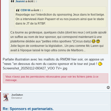
Jeanmi
a écrit :
↑
a
g
e
CEW 66
a écrit :
↑
Reportage sur l’interdiction du sponsoring Jeux dans le foot belge.
On a interviewé Alain Papaerr et vu nos joueurs ainsi que le stade
dans le JT de la RTBF.
Ca tourne au grotesque, quelques clubs (dont les reux ) ont juste ajouté
un suffixe au nom de leur sponsor, qui correspond maintenant à une
plateforme dédiée aux "petites infos sportives "(Circus daily)
Jolie façon de contourner la législation...Un peu comme Mc Laren qui
avait à l'époque laissé le logo ultra connu de Marlboro...
Parfaite illustration avec les maillots du RWDM hier soir, on appose un
"news "en dessous du nom du casino sponsor et le tour est joué !
Screenshot_20250112-093427_VOO TV+.jpg
Vous n’avez pas les permissions nécessaires pour voir les fichiers joints à ce
message.
JoeDalton
Donateur
Re: Sponsors et partenariats.