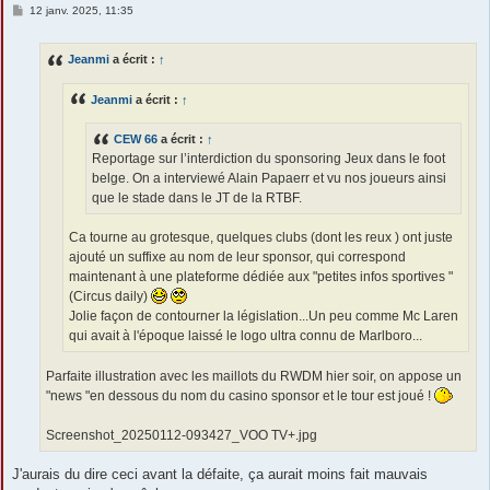
M
12 janv. 2025, 11:35
e
s
s
Jeanmi
a écrit :
↑
a
g
e
Jeanmi
a écrit :
↑
CEW 66
a écrit :
↑
Reportage sur l’interdiction du sponsoring Jeux dans le foot
belge. On a interviewé Alain Papaerr et vu nos joueurs ainsi
que le stade dans le JT de la RTBF.
Ca tourne au grotesque, quelques clubs (dont les reux ) ont juste
ajouté un suffixe au nom de leur sponsor, qui correspond
maintenant à une plateforme dédiée aux "petites infos sportives "
(Circus daily)
Jolie façon de contourner la législation...Un peu comme Mc Laren
qui avait à l'époque laissé le logo ultra connu de Marlboro...
Parfaite illustration avec les maillots du RWDM hier soir, on appose un
"news "en dessous du nom du casino sponsor et le tour est joué !
Screenshot_20250112-093427_VOO TV+.jpg
J'aurais du dire ceci avant la défaite, ça aurait moins fait mauvais