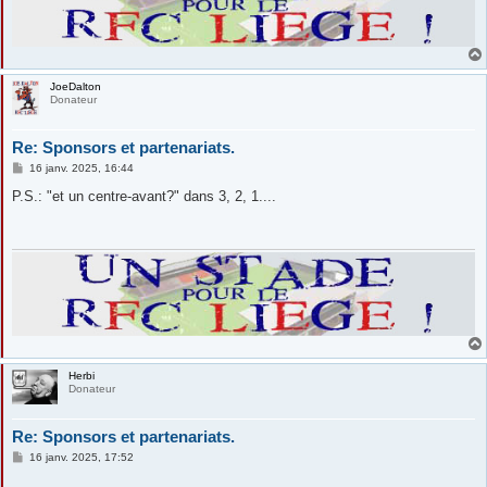
JoeDalton
Donateur
Re: Sponsors et partenariats.
M
16 janv. 2025, 16:44
e
s
P.S.: "et un centre-avant?" dans 3, 2, 1....
s
a
g
e
Herbi
Donateur
Re: Sponsors et partenariats.
M
16 janv. 2025, 17:52
e
s