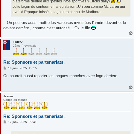
plateforme dédiée aux "petites infos sportives "(Circus daily)
Jolie façon de contourner la législation...Un peu comme Mc Laren qui
avait à l'époque laissé le logo ultra connu de Marlboro...
...On pourrais aussi mettre les vareuses inversées l'arrière devant et le
devant derrière , comme c'est autorisé ...Ok je file
ERIC55
2ème Provinciale
Re: Sponsors et partenariats.
M
10 janv. 2025, 12:15
e
s
On pourrait aussi reporter les longues manches avec logo derriere
s
a
g
e
Jeanmi
Coupe du Monde
Re: Sponsors et partenariats.
M
12 janv. 2025, 09:41
e
s
s