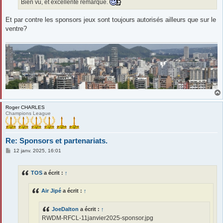
Bien vu, et excellente remarque.
Et par contre les sponsors jeux sont toujours autorisés ailleurs que sur le
ventre?
Roger CHARLES
Champions League
Re: Sponsors et partenariats.
M
12 janv. 2025, 16:01
e
s
s
TOS
a écrit :
↑
a
g
e
Air Jipé
a écrit :
↑
JoeDalton
a écrit :
↑
RWDM-RFCL-11janvier2025-sponsor.jpg