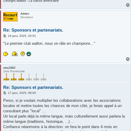
Georges Abitbol - La classe américaine
Adrien
Donateur
Re: Sponsors et partenariats.
M
16 janv. 2025, 20:51
e
s
"Le premier club wallon, nous on râle en champions..."
s
a
g
e
vins1892
1ère Provinciale
Re: Sponsors et partenariats.
M
17 janv. 2025, 08:05
e
s
Perso, si je voulais multiplier les collaborations avec les associations
s
locales et mettre toutes les chances de mon côté, je ferais appel à un
a
g
consultant plus "local" ...
e
Un local parle déjà la même langue, mais culturellement aussi parlera la
même langue (traditions, historique, ...) ...
Confiance néanmoins à la direction: on fera le point dans 4 mois en