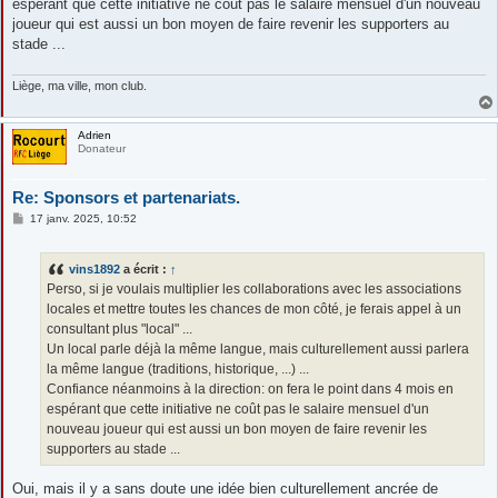
espérant que cette initiative ne coût pas le salaire mensuel d'un nouveau
joueur qui est aussi un bon moyen de faire revenir les supporters au
stade ...
Liège, ma ville, mon club.
Adrien
Donateur
Re: Sponsors et partenariats.
M
17 janv. 2025, 10:52
e
s
s
vins1892
a écrit :
↑
a
g
Perso, si je voulais multiplier les collaborations avec les associations
e
locales et mettre toutes les chances de mon côté, je ferais appel à un
consultant plus "local" ...
Un local parle déjà la même langue, mais culturellement aussi parlera
la même langue (traditions, historique, ...) ...
Confiance néanmoins à la direction: on fera le point dans 4 mois en
espérant que cette initiative ne coût pas le salaire mensuel d'un
nouveau joueur qui est aussi un bon moyen de faire revenir les
supporters au stade ...
Oui, mais il y a sans doute une idée bien culturellement ancrée de