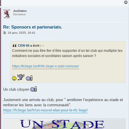
JoeDalton
Donateur
Re: Sponsors et partenariats.
M
16 janv. 2025, 16:41
e
s
s
CEW 66
a écrit :
↑
a
g
Comment ne pas être fier d’être supporter d’un tel club qui multiplie les
e
initiatives sociales et sociétales saison après saison ?
https://fcliege.be/fr/rfc-liege-x-asbl-osmose/
Un club citoyen
Justement une arrivée au club, pour " améliorer l’expérience au stade et
renforcer les liens avec la communauté".
https://fcliege.be/fr/un-nouvel-elan-pour-le-rfc-liege/