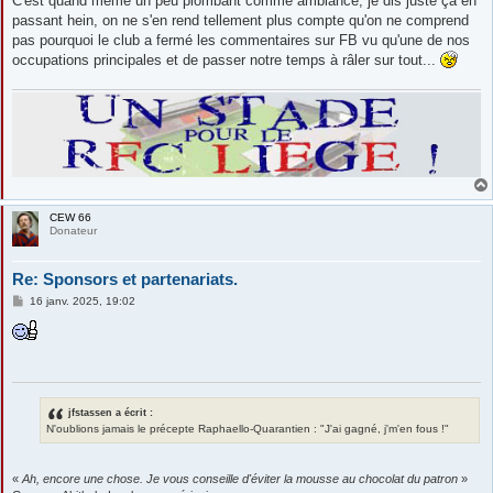
C'est quand même un peu plombant comme ambiance, je dis juste ça en
passant hein, on ne s'en rend tellement plus compte qu'on ne comprend
pas pourquoi le club a fermé les commentaires sur FB vu qu'une de nos
occupations principales et de passer notre temps à râler sur tout...
CEW 66
Donateur
Re: Sponsors et partenariats.
M
16 janv. 2025, 19:02
e
s
s
a
g
e
jfstassen a écrit :
N'oublions jamais le précepte Raphaello-Quarantien : "J'ai gagné, j'm'en fous !"
«
Ah, encore une chose. Je vous conseille d'éviter la mousse au chocolat du patron
»