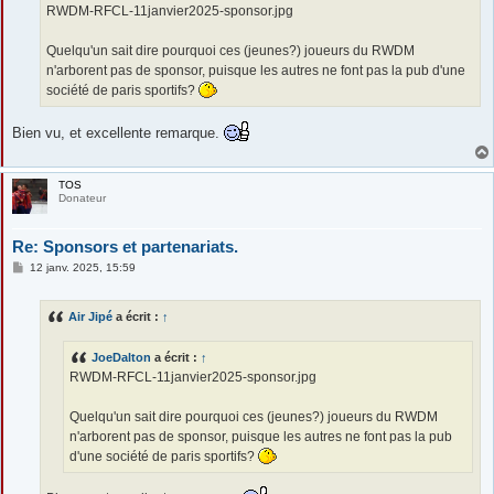
g
RWDM-RFCL-11janvier2025-sponsor.jpg
e
Quelqu'un sait dire pourquoi ces (jeunes?) joueurs du RWDM
n'arborent pas de sponsor, puisque les autres ne font pas la pub d'une
société de paris sportifs?
Bien vu, et excellente remarque.
TOS
Donateur
Re: Sponsors et partenariats.
M
12 janv. 2025, 15:59
e
s
s
Air Jipé
a écrit :
↑
a
g
e
JoeDalton
a écrit :
↑
RWDM-RFCL-11janvier2025-sponsor.jpg
Quelqu'un sait dire pourquoi ces (jeunes?) joueurs du RWDM
n'arborent pas de sponsor, puisque les autres ne font pas la pub
d'une société de paris sportifs?