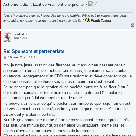
Autrement dit.... Était-ce vraiment une priorité ?
"Les chroniqueurs de rock sont des gens incapables d'écrire, interrogeant des gens
incapables de parler, pour des gens incapables de lire."
Frank Zappa
JoeDalton
Donateur
Re: Sponsors et partenariats.
M
16 janv. 2025, 18:18
e
s
Moi je note juste un truc: des finances au marquoir en passant par un
s
sponsoring alternatif, des actions citoyennes, le paiement sans contact,
a
g
ou encore l'engagement d'un CDD pour renforcer et développer tout ça, le
e
club se construit et renforce ses bases et pour moi c'est positif.
Je ne pense pas que la gestion d'une société consiste à se fixer 2 ou 3
objectifs maximalistes (construire un stade, monter en D1, tripler les
assistances) et à laisser tomber tout le reste.
Ils peuvent annoncer ce qu'ils veulent sur n'importe quel sujet, on en est
arrivés au point où on leur répondra systématiquement que c'est inutile
parce qu'il y a plus important.
Sur FB ça commence même à être impressionnant, comme prédit il n'a
pas fallu une minute pour qu'on demande un attaquant, même sur les
chiens d'aveugles on trouve le moyen de la ramener...