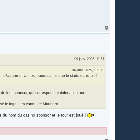
H
a
u
t
09 janv. 2025, 11:57
04 janv. 2025, 19:57
ain Papaerr et vu nos joueurs ainsi que le stade dans le JT
m de leur sponsor, qui correspond maintenant à une
sé le logo ultra connu de Marlboro...
s du nom du casino sponsor et le tour est joué !