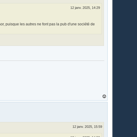
12 janv. 2025, 14:29
, puisque les autres ne font pas la pub d'une société de
H
a
u
t
12 janv. 2025, 15:59