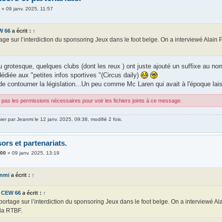
i
»
09 janv. 2025, 11:57
W 66
a écrit :
↑
ge sur l’interdiction du sponsoring Jeux dans le foot belge. On a interviewé Alain 
u grotesque, quelques clubs (dont les reux ) ont juste ajouté un suffixe au n
édiée aux "petites infos sportives "(Circus daily)
de contourner la législation...Un peu comme Mc Laren qui avait à l'époque lais
pas les permissions nécessaires pour voir les fichiers joints à ce message.
nier par
Jeanmi
le 12 janv. 2025, 09:38, modifié 2 fois.
ors et partenariats.
900
»
09 janv. 2025, 13:19
anmi
a écrit :
↑
CEW 66
a écrit :
↑
ortage sur l’interdiction du sponsoring Jeux dans le foot belge. On a interviewé Al
la RTBF.