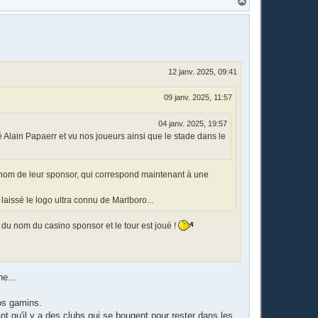
H
a
u
t
12 janv. 2025, 09:41
09 janv. 2025, 11:57
04 janv. 2025, 19:57
é Alain Papaerr et vu nos joueurs ainsi que le stade dans le
u nom de leur sponsor, qui correspond maintenant à une
laissé le logo ultra connu de Marlboro...
 du nom du casino sponsor et le tour est joué !
he...
nos gamins.
nt qu'il y a des clubs qui se bougent pour rester dans les