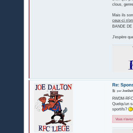
clous, gen
Mais ils son
ceux-ci n'o
BANDE DE 
J'espère qu
Re: Spons
M
par
JoeDal
e
s
RWDM-RFCL-
s
Quelqu'un s
a
g
sportifs?
e
Vous n’avez 