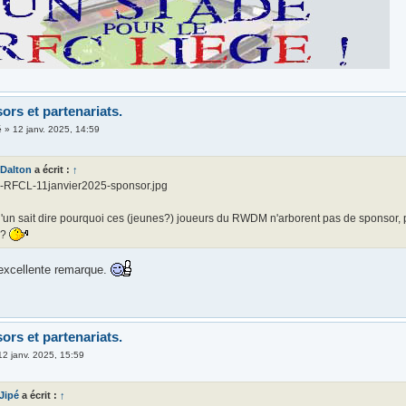
ors et partenariats.
é
»
12 janv. 2025, 14:59
Dalton
a écrit :
↑
FCL-11janvier2025-sponsor.jpg
un sait dire pourquoi ces (jeunes?) joueurs du RWDM n'arborent pas de sponsor, pu
s?
 excellente remarque.
ors et partenariats.
12 janv. 2025, 15:59
 Jipé
a écrit :
↑