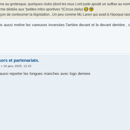
ne au grotesque, quelques clubs (dont les reux ) ont juste ajouté un suffixe au no
rme dédiée aux "petites infos sportives "(Circus daily)
açon de contourner la législation...Un peu comme Mc Laren qui avait à l'époque lais
is aussi mettre les vareuses inversées l'arrière devant et le devant derrière , 
ors et partenariats.
5
»
10 janv. 2025, 12:15
 aussi reporter les longues manches avec logo derriere