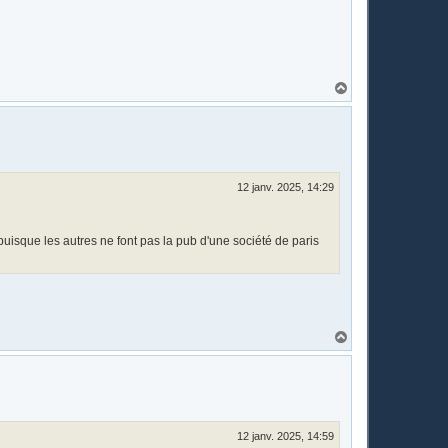
H
a
u
t
12 janv. 2025, 14:29
isque les autres ne font pas la pub d'une société de paris
H
a
u
t
12 janv. 2025, 14:59