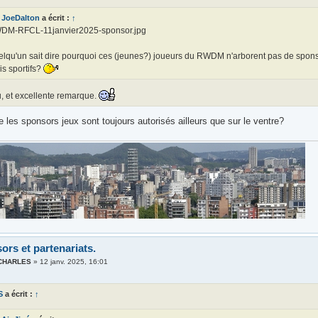
JoeDalton
a écrit :
↑
DM-RFCL-11janvier2025-sponsor.jpg
lqu'un sait dire pourquoi ces (jeunes?) joueurs du RWDM n'arborent pas de sponsor
is sportifs?
u, et excellente remarque.
e les sponsors jeux sont toujours autorisés ailleurs que sur le ventre?
ors et partenariats.
 CHARLES
»
12 janv. 2025, 16:01
S
a écrit :
↑