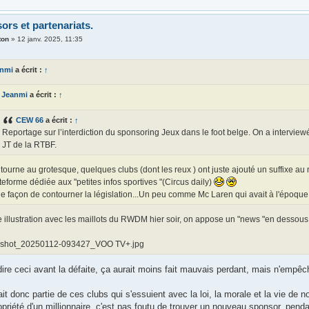
ors et partenariats.
ton
»
12 janv. 2025, 11:35
anmi
a écrit :
↑
Jeanmi
a écrit :
↑
CEW 66
a écrit :
↑
Reportage sur l’interdiction du sponsoring Jeux dans le foot belge. On a interview
JT de la RTBF.
tourne au grotesque, quelques clubs (dont les reux ) ont juste ajouté un suffixe a
teforme dédiée aux "petites infos sportives "(Circus daily)
ie façon de contourner la législation...Un peu comme Mc Laren qui avait à l'époque 
e illustration avec les maillots du RWDM hier soir, on appose un "news "en dessous
nshot_20250112-093427_VOO TV+.jpg
dire ceci avant la défaite, ça aurait moins fait mauvais perdant, mais n'empêc
 donc partie de ces clubs qui s'essuient avec la loi, la morale et la vie de 
priété d'un millionnaire, c'est pas foutu de trouver un nouveau sponsor, penda