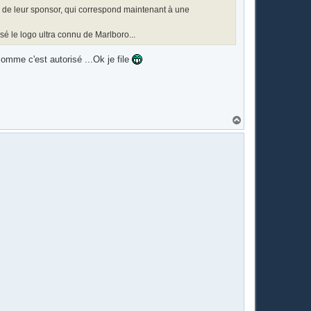
m de leur sponsor, qui correspond maintenant à une
sé le logo ultra connu de Marlboro...
comme c'est autorisé ...Ok je file
H
a
u
t