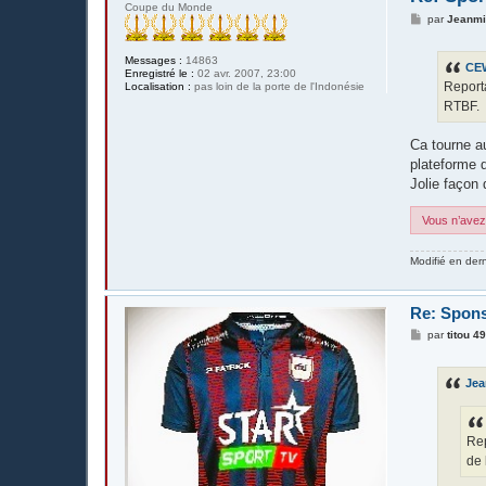
Coupe du Monde
M
par
Jeanm
e
s
s
Messages :
14863
CE
a
Enregistré le :
02 avr. 2007, 23:00
g
Reporta
Localisation :
pas loin de la porte de l'Indonésie
e
RTBF.
Ca tourne a
plateforme d
Jolie façon 
Vous n’avez 
Modifié en der
Re: Spons
M
par
titou 4
e
s
s
Je
a
g
e
Rep
de 