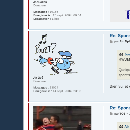
JoeDalton
Donateur
Messages :
19155
Enregistré le :
15 sept. 2004, 09:04
Localisation :
Liège
Re: Spons
M
par
Air Jip
e
s
s
Joe
a
g
RWDM-R
e
Quelqu'
sportif
Air Jipé
Donateur
Bien vu, et
Messages :
23024
Enregistré le :
14 sept. 2004, 23:03
Re: Spons
M
par
TOS
»
e
s
s
Air
a