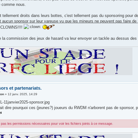
re comme nous.
t tellement droits dans leurs bottes, c'est tellement pas du sponsoring pour de
nt aucun sponsor sur leur vareuse vu que les mineurs ne peuvent pas faire de
CLOWNS!!!!
e la commission des jeux de hasard va leur envoyer un tackle au dessus des
ors et partenariats.
ton
»
12 janv. 2025, 14:29
11janvier2025-sponsor.jpg
ait dire pourquoi ces (jeunes?) joueurs du RWDM n'arborent pas de sponsor, pu
pas les permissions nécessaires pour voir les fichiers joints à ce message.