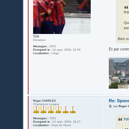
g
e
RW
Que
par
TOS
Bien v
Donateur
Messages :
3342
Et par contr
Enregistré le :
14 sept. 2004, 22:56
Localisation :
Liège
Re: Spons
Roger CHARLES
Champions League
M
par
Roger
e
s
s
Messages :
7081
TO
a
Enregistré le :
14 sept. 2004, 18:27
g
Localisation :
Pays de Herve
e