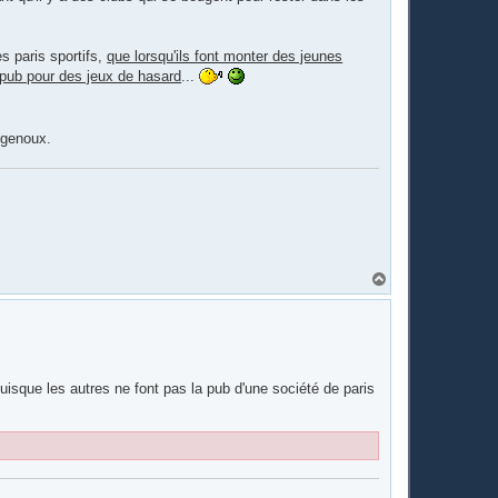
s paris sportifs,
que lorsqu'ils font monter des jeunes
 pub pour des jeux de hasard
...
 genoux.
H
a
u
t
isque les autres ne font pas la pub d'une société de paris