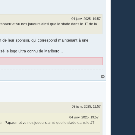
04 janv. 2025, 19:57
Papaerr et vu nos joueurs ainsi que le stade dans le JT de la
om de leur sponsor, qui correspond maintenant à une
sé le logo ultra connu de Marlboro...
H
a
u
t
09 janv. 2025, 11:57
04 janv. 2025, 19:57
ain Papaerr et vu nos joueurs ainsi que le stade dans le JT