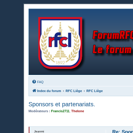
FAQ
Index du forum
RFC Liège
RFC Liège
Sponsors et partenariats.
Modérateurs :
Francis2711
,
Thelone
Re: Spon
Jeanmi