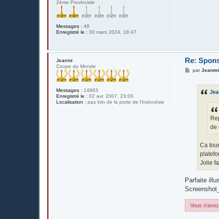
2ème Provinciale
Messages :
48
Enregistré le :
30 mars 2024, 18:47
Re: Spons
Jeanmi
Coupe du Monde
M
par
Jeanm
e
s
s
Messages :
14863
Je
a
Enregistré le :
02 avr. 2007, 23:00
g
Localisation :
pas loin de la porte de l'Indonésie
e
Rep
de 
Ca tour
platefo
Jolie f
Parfaite il
Screenshot
Vous n’avez 