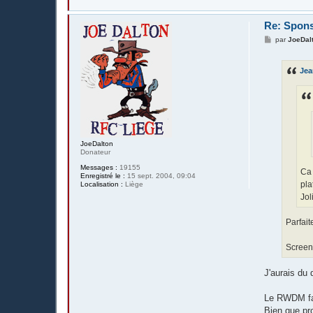
Re: Spons
M
par
JoeDal
e
s
s
Je
a
g
e
JoeDalton
Donateur
Messages :
19155
Ca 
Enregistré le :
15 sept. 2004, 09:04
pla
Localisation :
Liège
Jol
Parfait
Scree
J'aurais du 
Le RWDM fait
Bien que pro