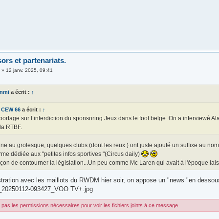
ors et partenariats.
i
»
12 janv. 2025, 09:41
anmi
a écrit :
↑
CEW 66
a écrit :
↑
ortage sur l’interdiction du sponsoring Jeux dans le foot belge. On a interviewé Al
la RTBF.
ne au grotesque, quelques clubs (dont les reux ) ont juste ajouté un suffixe au no
rme dédiée aux "petites infos sportives "(Circus daily)
açon de contourner la législation...Un peu comme Mc Laren qui avait à l'époque lais
lustration avec les maillots du RWDM hier soir, on appose un "news "en dessou
_20250112-093427_VOO TV+.jpg
pas les permissions nécessaires pour voir les fichiers joints à ce message.