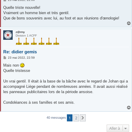
e
s
Quelle triste nouvelle!
s
Vraiment un homme bien et très gentil.
a
g
Que de bons souvenirs avec lui, au foot et aux réunions d'œnologie!
e
z@rmy
Division 1 ACFF
Re: didier gemis
M
23 mai 2022, 22:59
e
s
Mais non
s
Quelle tristesse
a
g
e
Un vrai gentil. Il était à la base de la bâche avec le regard de Johan qui a
accompagné Liège pendant de nombreuses années. Il avait aussi réalisé
les panneaux publicitaires lors de la période ansoise.
Condoléances à ses familles et ses amis.
1
2
Suivante
40 messages
Aller à