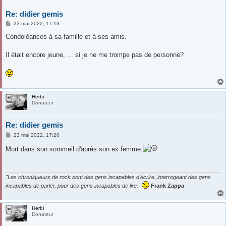
Re: didier gemis
M
23 mai 2022, 17:13
e
s
Condoléances à sa famille et à ses amis.
s
a
g
Il était encore jeune, ... si je ne me trompe pas de personne?
e
Herbi
Donateur
Re: didier gemis
M
23 mai 2022, 17:20
e
s
Mort dans son sommeil d'après son ex femme
s
a
g
e
"Les chroniqueurs de rock sont des gens incapables d'écrire, interrogeant des gens
incapables de parler, pour des gens incapables de lire."
Frank Zappa
Herbi
Donateur