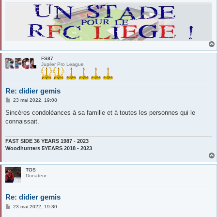
FS87
Jupiler Pro League
Re: didier gemis
M
23 mai 2022, 19:08
e
s
Sincères condoléances à sa famille et à toutes les personnes qui le
s
connaissait.
a
g
e
FAST SIDE 36 YEARS 1987 - 2023
Woodhunters 5YEARS 2018 - 2023
TOS
Donateur
Re: didier gemis
M
23 mai 2022, 19:30
e