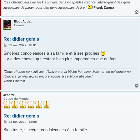
"Les chroniqueurs de rock sont des gens incapables d'écrire, interrogeant des gens
incapables de parler, pour des gens incapables de lire."
Frank Zappa
BloodAddict
Donateur
Re: didier gemis
M
23 mai 2022, 18:01
e
s
Sincères condoléances à sa famille et à ses proches
s
Il y a des choses qui restent bien plus importantes que du foot...
a
g
e
"Deux choses sont infinies : l’Univers et la bêtise humaine. Mais, en ce qui concerne
l’Univers, je n’en ai pas encore acquis la certitude absolue."
Albert Einstein
Jeanmi
Coupe du Monde
Re: didier gemis
M
23 mai 2022, 18:06
e
s
Bien triste, sincères condoléances à la famille.
s
a