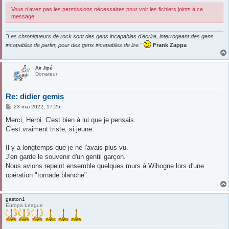
e
Vous n’avez pas les permissions nécessaires pour voir les fichiers joints à ce
message.
"Les chroniqueurs de rock sont des gens incapables d'écrire, interrogeant des gens
incapables de parler, pour des gens incapables de lire."
Frank Zappa
Air Jipé
Donateur
Re: didier gemis
M
23 mai 2022, 17:25
e
s
Merci, Herbi. C'est bien à lui que je pensais.
s
C'est vraiment triste, si jeune.
a
g
e
Il y a longtemps que je ne l'avais plus vu.
J'en garde le souvenir d'un gentil garçon.
Nous avions repeint ensemble quelques murs à Wihogne lors d'une
opération "tornade blanche".
gaston1
Europa League