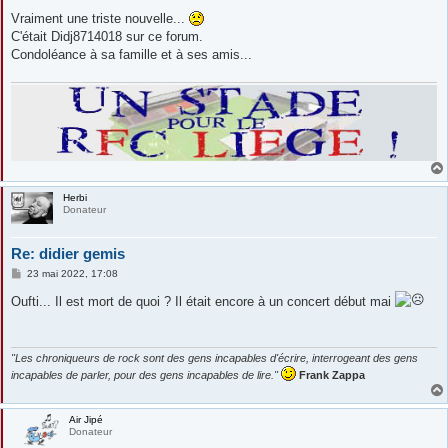
e
s
Vraiment une triste nouvelle...
s
C'était Didj8714018 sur ce forum.
a
g
Condoléance à sa famille et à ses amis...
e
Herbi
Donateur
Re: didier gemis
M
23 mai 2022, 17:08
e
s
Oufti... Il est mort de quoi ? Il était encore à un concert début mai
s
a
g
e
"Les chroniqueurs de rock sont des gens incapables d'écrire, interrogeant des gens
incapables de parler, pour des gens incapables de lire."
Frank Zappa
Air Jipé
Donateur