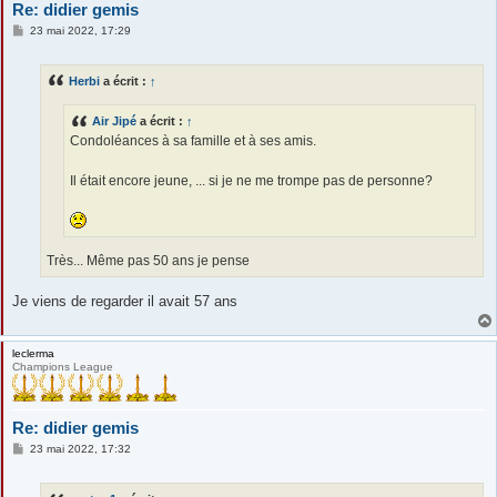
Re: didier gemis
M
23 mai 2022, 17:29
e
s
s
Herbi
a écrit :
↑
a
g
e
Air Jipé
a écrit :
↑
Condoléances à sa famille et à ses amis.
Il était encore jeune, ... si je ne me trompe pas de personne?
Très... Même pas 50 ans je pense
Je viens de regarder il avait 57 ans
leclerma
Champions League
Re: didier gemis
M
23 mai 2022, 17:32
e
s
s