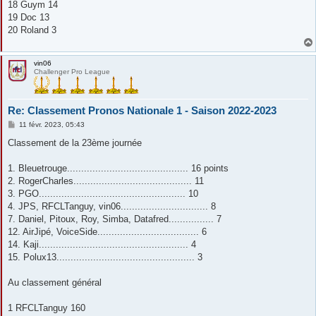
18 Guym 14
19 Doc 13
20 Roland 3
vin06
Challenger Pro League
Re: Classement Pronos Nationale 1 - Saison 2022-2023
M
11 févr. 2023, 05:43
e
s
Classement de la 23ème journée
s
a
g
1. Bleuetrouge........................................... 16 points
e
2. RogerCharles.......................................... 11
3. PGO.................................................... 10
4. JPS, RFCLTanguy, vin06............................... 8
7. Daniel, Pitoux, Roy, Simba, Datafred................ 7
12. AirJipé, VoiceSide.................................... 6
14. Kaji..................................................... 4
15. Polux13................................................. 3
Au classement général
1 RFCLTanguy 160