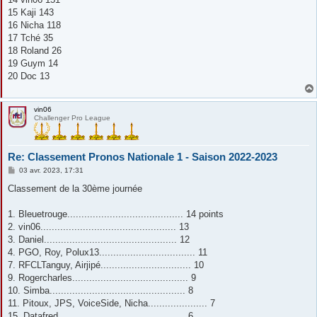
15 Kaji 143
16 Nicha 118
17 Tché 35
18 Roland 26
19 Guym 14
20 Doc 13
vin06
Challenger Pro League
Re: Classement Pronos Nationale 1 - Saison 2022-2023
M
03 avr. 2023, 17:31
e
s
Classement de la 30ème journée
s
a
g
1. Bleuetrouge......................................... 14 points
e
2. vin06................................................ 13
3. Daniel............................................... 12
4. PGO, Roy, Polux13.................................. 11
7. RFCLTanguy, Airjipé................................ 10
9. Rogercharles......................................... 9
10. Simba................................................ 8
11. Pitoux, JPS, VoiceSide, Nicha..................... 7
15. Datafred............................................. 6