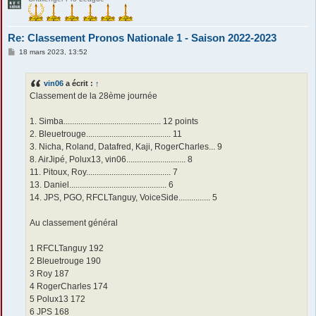
Re: Classement Pronos Nationale 1 - Saison 2022-2023
M
18 mars 2023, 13:52
e
s
s
vin06
a écrit :
↑
a
g
Classement de la 28ème journée
e
1. Simba.............................................. 12 points
2. Bleuetrouge........................................ 11
3. Nicha, Roland, Datafred, Kaji, RogerCharles... 9
8. AirJipé, Polux13, vin06............................ 8
11. Pitoux, Roy........................................ 7
13. Daniel.............................................. 6
14. JPS, PGO, RFCLTanguy, VoiceSide............... 5
Au classement général
1 RFCLTanguy 192
2 Bleuetrouge 190
3 Roy 187
4 RogerCharles 174
5 Polux13 172
6 JPS 168