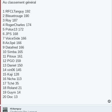
Au classement général
1 RFCLTanguy 192
2 Bleuetrouge 190
3 Roy 187
4 RogerCharles 174
5 Polux13 172
6 JPS 168
7 VoiceSide 166
8 AirJipé 166
9 Datafred 166
10 Simba 165
11 Pitoux 161
12 PGO 159
13 Daniel 150
14 vin06 145
15 Kaji 128
16 Nicha 113
17 Tché 35
18 Roland 21
19 Guym 14
20 Doc 13
rfcltanguy
Challenger Pro League