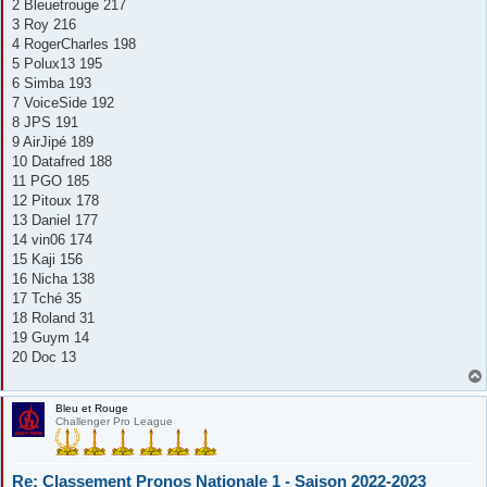
2 Bleuetrouge 217
3 Roy 216
4 RogerCharles 198
5 Polux13 195
6 Simba 193
7 VoiceSide 192
8 JPS 191
9 AirJipé 189
10 Datafred 188
11 PGO 185
12 Pitoux 178
13 Daniel 177
14 vin06 174
15 Kaji 156
16 Nicha 138
17 Tché 35
18 Roland 31
19 Guym 14
20 Doc 13
Bleu et Rouge
Challenger Pro League
Re: Classement Pronos Nationale 1 - Saison 2022-2023