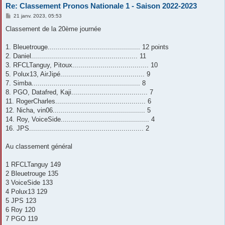
Re: Classement Pronos Nationale 1 - Saison 2022-2023
M
21 janv. 2023, 05:53
e
s
Classement de la 20ème journée
s
a
g
1. Bleuetrouge.............................................. 12 points
e
2. Daniel..................................................... 11
3. RFCLTanguy, Pitoux...................................... 10
5. Polux13, AirJipé.......................................... 9
7. Simba...................................................... 8
8. PGO, Datafred, Kaji...................................... 7
11. RogerCharles............................................. 6
12. Nicha, vin06.............................................. 5
14. Roy, VoiceSide............................................ 4
16. JPS......................................................... 2
Au classement général
1 RFCLTanguy 149
2 Bleuetrouge 135
3 VoiceSide 133
4 Polux13 129
5 JPS 123
6 Roy 120
7 PGO 119