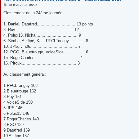
M
18 févr. 2023, 05:36
e
s
Classement de la 24ème journée
s
a
g
1. Daniel, Datafred............................... 13 points
e
3. Roy............................................... 12
4. Polux13, Nicha.................................. 9
6. Simba, AirJipé, Kaji, RFCLTanguy............. 8
10. JPS, vin06...................................... 7
12. PGO, Bleuetrouge, VoiceSide................. 6
15. RogerCharles.................................... 4
16. Pitoux............................................ 3
Au classement général:
1 RFCLTanguy 168
2 Bleuetrouge 162
3 Roy 151
4 VoiceSide 150
5 JPS 146
6 Polux13 146
7 RogerCharles 140
8 PGO 139
9 Datafred 139
10 AirJipé 137