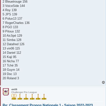
2 Bleuetrouge 156
3 VoiceSide 144
4 Roy 139
5 JPS 139
6 Polux13 137
7 RogerCharles 136
8 PGO 133
9 Pitoux 132
10 AirJipé 129
11 Simba 128
12 Datafred 126
13 vin06 115
14 Daniel 112
15 Kaji 95
16 Nicha 77
17 Tché 35
18 Guym 14
19 Doc 13
20 Roland 3
vin06
Challenger Pro League
Re: Classement Pronos Nationale 1 - Saison 2022-2023