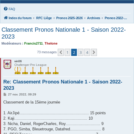
FAQ
Index du forum
RFC Liège
Pronos 2025-2026
Archives
Pronos 2022-2023
Classement Pronos Nationale 1 - Saison 2022-
2023
Modérateurs :
Francis2711
,
Thelone
1
2
3
4
Précédente
Suivante
73 messages
vin06
Challenger Pro League
Re: Classement Pronos Nationale 1 - Saison 2022-
2023
M
27 nov. 2022, 09:29
e
s
Classement de la 15ème journée
s
a
g
1. AirJipé.......................................................... 15 points
e
2. Kaji............................................................. 10
3. Nicha, Daniel, RogerCharles, Roy............................. 9
7. PGO, Simba, Bleuetrouge, Datafred.......................... 8