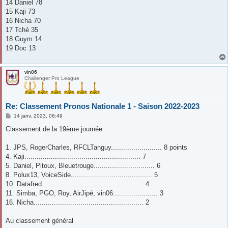
14 Daniel 78
15 Kaji 73
16 Nicha 70
17 Tché 35
18 Guym 14
19 Doc 13
vin06
Challenger Pro League
Re: Classement Pronos Nationale 1 - Saison 2022-2023
M
14 janv. 2023, 06:49
e
s
Classement de la 19ème journée
s
a
g
1. JPS, RogerCharles, RFCLTanguy......................... 8 points
e
4. Kaji......................................................... 7
5. Daniel, Pitoux, Bleuetrouge.............................. 6
8. Polux13, VoiceSide........................................ 5
10. Datafred.................................................. 4
11. Simba, PGO, Roy, AirJipé, vin06...................... 3
16. Nicha...................................................... 2
Au classement général