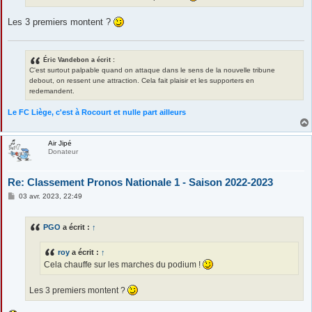
e
Les 3 premiers montent ?
Éric Vandebon a écrit :
C'est surtout palpable quand on attaque dans le sens de la nouvelle tribune
debout, on ressent une attraction. Cela fait plaisir et les supporters en
redemandent.
Le FC Liège, c'est à Rocourt et nulle part ailleurs
Air Jipé
Donateur
Re: Classement Pronos Nationale 1 - Saison 2022-2023
M
03 avr. 2023, 22:49
e
s
s
PGO
a écrit :
↑
a
g
e
roy
a écrit :
↑
Cela chauffe sur les marches du podium !
Les 3 premiers montent ?