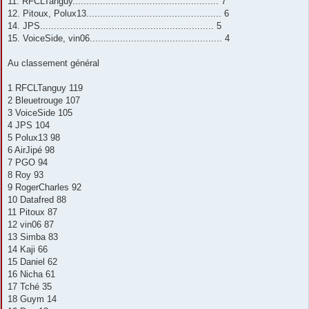
11. RFCLTanguy..................................................... 7
12. Pitoux, Polux13................................................. 6
14. JPS............................................................... 5
15. VoiceSide, vin06................................................ 4
Au classement général
1 RFCLTanguy 119
2 Bleuetrouge 107
3 VoiceSide 105
4 JPS 104
5 Polux13 98
6 AirJipé 98
7 PGO 94
8 Roy 93
9 RogerCharles 92
10 Datafred 88
11 Pitoux 87
12 vin06 87
13 Simba 83
14 Kaji 66
15 Daniel 62
16 Nicha 61
17 Tché 35
18 Guym 14