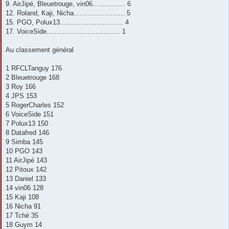
9. AirJipé, Bleuetrouge, vin06................ 6
12. Roland, Kaji, Nicha......................... 5
15. PGO, Polux13............................... 4
17. VoiceSide.................................... 1
Au classement général
1 RFCLTanguy 176
2 Bleuetrouge 168
3 Roy 166
4 JPS 153
5 RogerCharles 152
6 VoiceSide 151
7 Polux13 150
8 Datafred 146
9 Simba 145
10 PGO 143
11 AirJipé 143
12 Pitoux 142
13 Daniel 133
14 vin06 128
15 Kaji 108
16 Nicha 91
17 Tché 35
18 Guym 14