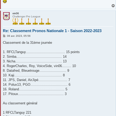
vin06
Challenger Pro League
Re: Classement Pronos Nationale 1 - Saison 2022-2023
M
08 avr. 2023, 05:56
e
s
Classement de la 31ème journée
s
a
g
1. RFCLTanguy...................................... 15 points
e
2. Simba............................................ 14
3. Nicha............................................. 13
4. RogerCharles, Roy, VoiceSide, vin06......... 10
8. Datafred, Bleuetrouge.......................... 9
10. Kaji.............................................. 8
11. JPS, Daniel, AirJipé............................ 7
14. Polux13, PGO.................................... 6
16. Roland............................................ 5
17. Pitoux............................................ 3
Au classement général
1 RFCLTanguy 221