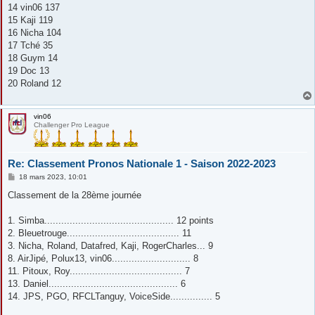
14 vin06 137
15 Kaji 119
16 Nicha 104
17 Tché 35
18 Guym 14
19 Doc 13
20 Roland 12
vin06
Challenger Pro League
Re: Classement Pronos Nationale 1 - Saison 2022-2023
M
18 mars 2023, 10:01
e
s
Classement de la 28ème journée
s
a
g
1. Simba.............................................. 12 points
e
2. Bleuetrouge........................................ 11
3. Nicha, Roland, Datafred, Kaji, RogerCharles... 9
8. AirJipé, Polux13, vin06............................ 8
11. Pitoux, Roy........................................ 7
13. Daniel.............................................. 6
14. JPS, PGO, RFCLTanguy, VoiceSide............... 5