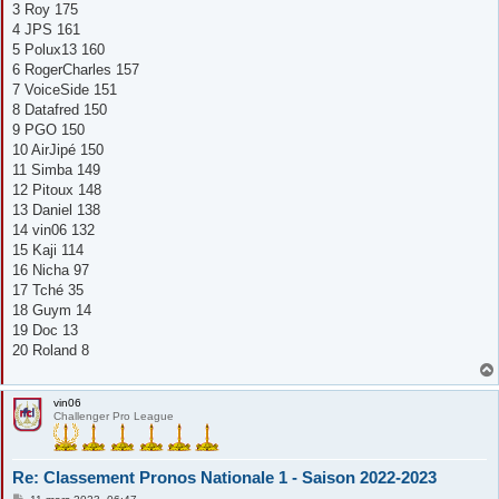
3 Roy 175
4 JPS 161
5 Polux13 160
6 RogerCharles 157
7 VoiceSide 151
8 Datafred 150
9 PGO 150
10 AirJipé 150
11 Simba 149
12 Pitoux 148
13 Daniel 138
14 vin06 132
15 Kaji 114
16 Nicha 97
17 Tché 35
18 Guym 14
19 Doc 13
20 Roland 8
vin06
Challenger Pro League
Re: Classement Pronos Nationale 1 - Saison 2022-2023
M