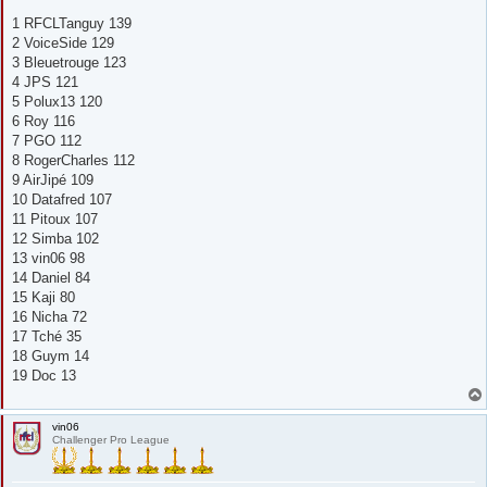
1 RFCLTanguy 139
2 VoiceSide 129
3 Bleuetrouge 123
4 JPS 121
5 Polux13 120
6 Roy 116
7 PGO 112
8 RogerCharles 112
9 AirJipé 109
10 Datafred 107
11 Pitoux 107
12 Simba 102
13 vin06 98
14 Daniel 84
15 Kaji 80
16 Nicha 72
17 Tché 35
18 Guym 14
19 Doc 13
vin06
Challenger Pro League