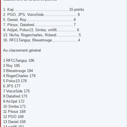
s
a
g
1. Kaji................................................ 15 points
e
2. PGO, JPS, VoiceSide............................. 9
5. Daniel, Roy......................................... 8
7. Pitoux, Datafred.................................. 7
9. Airjipé, Polux13, Simba, vin06................. 6
13. Nicha, Rogercharles, Roland................... 5
16. RFCLTanguy, Bleuetrouge...................... 4
Au classement général
1 RFCLTanguy 196
2 Roy 195
3 Bleuetrouge 194
4 RogerCharles 179
5 Polux13 178
6 JPS 177
7 VoiceSide 175
8 Datafred 173
9 AirJipé 172
10 Simba 171
11 Pitoux 168
12 PGO 168
13 Daniel 158
14 vin06 151