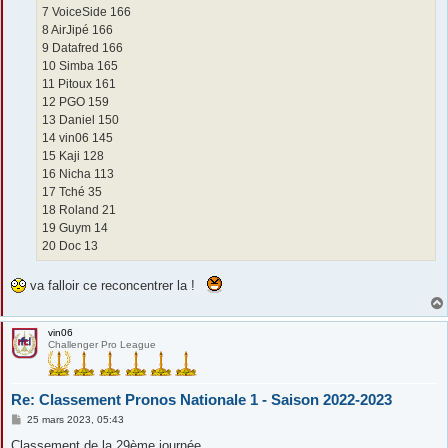
7 VoiceSide 166
8 AirJipé 166
9 Datafred 166
10 Simba 165
11 Pitoux 161
12 PGO 159
13 Daniel 150
14 vin06 145
15 Kaji 128
16 Nicha 113
17 Tché 35
18 Roland 21
19 Guym 14
20 Doc 13
va falloir ce reconcentrer la !
vin06
Challenger Pro League
Re: Classement Pronos Nationale 1 - Saison 2022-2023
M
25 mars 2023, 05:43
e
s
Classement de la 29ème journée