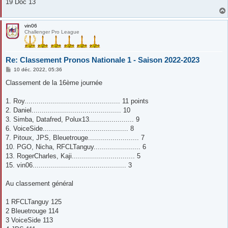
19 Doc 13
vin06
Challenger Pro League
Re: Classement Pronos Nationale 1 - Saison 2022-2023
M
10 déc. 2022, 05:36
e
s
Classement de la 16ème journée
s
a
g
1. Roy............................................... 11 points
e
2. Daniel............................................ 10
3. Simba, Datafred, Polux13...................... 9
6. VoiceSide.......................................... 8
7. Pitoux, JPS, Bleuetrouge......................... 7
10. PGO, Nicha, RFCLTanguy....................... 6
13. RogerCharles, Kaji............................... 5
15. vin06.............................................. 3
Au classement général
1 RFCLTanguy 125
2 Bleuetrouge 114
3 VoiceSide 113