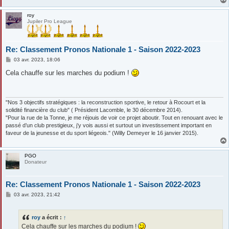
roy
Jupiler Pro League
Re: Classement Pronos Nationale 1 - Saison 2022-2023
M
03 avr. 2023, 18:06
e
s
Cela chauffe sur les marches du podium !
s
a
g
e
"Nos 3 objectifs stratégiques : la reconstruction sportive, le retour à Rocourt et la
solidité financière du club" ( Président Lacomble, le 30 décembre 2014).
"Pour la rue de la Tonne, je me réjouis de voir ce projet aboutir. Tout en renouant avec le
passé d’un club prestigieux, j’y vois aussi et surtout un investissement important en
faveur de la jeunesse et du sport liégeois." (Willy Demeyer le 16 janvier 2015).
PGO
Donateur
Re: Classement Pronos Nationale 1 - Saison 2022-2023
M
03 avr. 2023, 21:42
e
s
s
roy
a écrit :
↑
a
g
Cela chauffe sur les marches du podium !