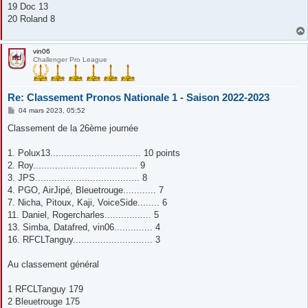
19 Doc 13
20 Roland 8
vin06
Challenger Pro League
Re: Classement Pronos Nationale 1 - Saison 2022-2023
M
04 mars 2023, 05:52
e
s
Classement de la 26ème journée
s
a
g
1. Polux13................................. 10 points
e
2. Roy...................................... 9
3. JPS...................................... 8
4. PGO, AirJipé, Bleuetrouge............ 7
7. Nicha, Pitoux, Kaji, VoiceSide........ 6
11. Daniel, Rogercharles................. 5
13. Simba, Datafred, vin06.............. 4
16. RFCLTanguy............................. 3
Au classement général
1 RFCLTanguy 179
2 Bleuetrouge 175