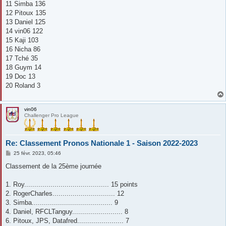
11 Simba 136
12 Pitoux 135
13 Daniel 125
14 vin06 122
15 Kaji 103
16 Nicha 86
17 Tché 35
18 Guym 14
19 Doc 13
20 Roland 3
vin06
Challenger Pro League
Re: Classement Pronos Nationale 1 - Saison 2022-2023
M
25 févr. 2023, 05:46
e
s
Classement de la 25ème journée
s
a
g
1. Roy.......................................... 15 points
e
2. RogerCharles............................... 12
3. Simba........................................ 9
4. Daniel, RFCLTanguy......................... 8
6. Pitoux, JPS, Datafred....................... 7