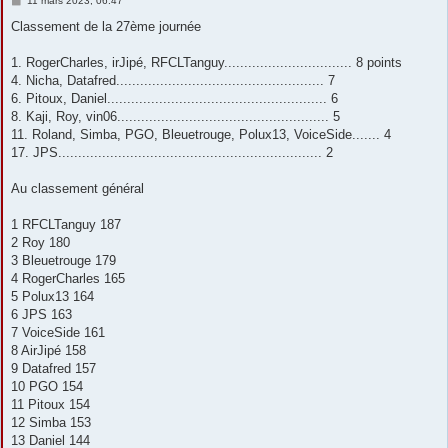
11 mars 2023, 06:47
e
s
Classement de la 27ème journée
s
a
g
1. RogerCharles, irJipé, RFCLTanguy................................ 8 points
e
4. Nicha, Datafred.................................................... 7
6. Pitoux, Daniel....................................................... 6
8. Kaji, Roy, vin06..................................................... 5
11. Roland, Simba, PGO, Bleuetrouge, Polux13, VoiceSide....... 4
17. JPS.................................................................. 2
Au classement général
1 RFCLTanguy 187
2 Roy 180
3 Bleuetrouge 179
4 RogerCharles 165
5 Polux13 164
6 JPS 163
7 VoiceSide 161
8 AirJipé 158
9 Datafred 157
10 PGO 154
11 Pitoux 154
12 Simba 153
13 Daniel 144