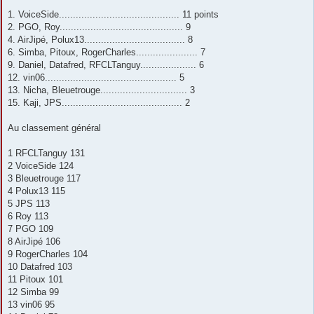
a
g
1. VoiceSide........................................... 11 points
e
2. PGO, Roy............................................ 9
4. AirJipé, Polux13.................................... 8
6. Simba, Pitoux, RogerCharles...................... 7
9. Daniel, Datafred, RFCLTanguy.................... 6
12. vin06............................................... 5
13. Nicha, Bleuetrouge............................... 3
15. Kaji, JPS........................................... 2
Au classement général
1 RFCLTanguy 131
2 VoiceSide 124
3 Bleuetrouge 117
4 Polux13 115
5 JPS 113
6 Roy 113
7 PGO 109
8 AirJipé 106
9 RogerCharles 104
10 Datafred 103
11 Pitoux 101
12 Simba 99
13 vin06 95