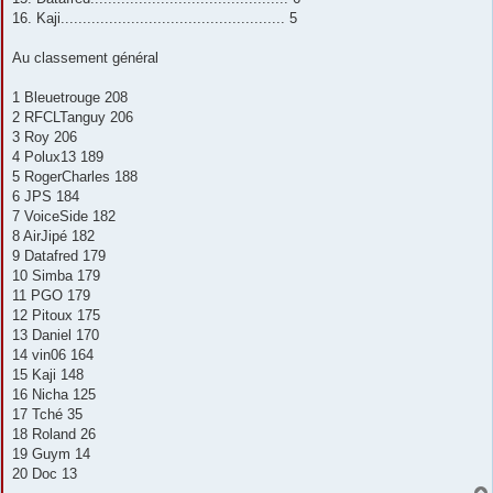
16. Kaji................................................... 5
Au classement général
1 Bleuetrouge 208
2 RFCLTanguy 206
3 Roy 206
4 Polux13 189
5 RogerCharles 188
6 JPS 184
7 VoiceSide 182
8 AirJipé 182
9 Datafred 179
10 Simba 179
11 PGO 179
12 Pitoux 175
13 Daniel 170
14 vin06 164
15 Kaji 148
16 Nicha 125
17 Tché 35
18 Roland 26
19 Guym 14
20 Doc 13