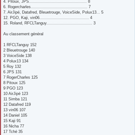
4. Pitoux, JPS................................................ 8
6. Rogercharles............................................... 7
7. AirJipé, Datafred, Bleuetrouge, VoiceSide, Polux13... 5
12. PGO, Kaji, vin06......................................... 4
15. Roland, RFCLTanguy...................................... 3
Au classement général
1 RFCLTanguy 152
2 Bleuetrouge 140
3 VoiceSide 138
4 Polux13 134
5 Roy 132
6 JPS 131
7 RogerCharles 125
8 Pitoux 125
9 PGO 123
10 AirJipé 123
11 Simba 121
12 Datafred 119
13 vin06 107
14 Daniel 105
15 Kaji 91
16 Nicha 77
17 Tché 35