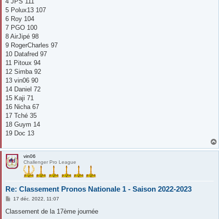
4 JPS 111
5 Polux13 107
6 Roy 104
7 PGO 100
8 AirJipé 98
9 RogerCharles 97
10 Datafred 97
11 Pitoux 94
12 Simba 92
13 vin06 90
14 Daniel 72
15 Kaji 71
16 Nicha 67
17 Tché 35
18 Guym 14
19 Doc 13
vin06
Challenger Pro League
Re: Classement Pronos Nationale 1 - Saison 2022-2023
M
17 déc. 2022, 11:07
e
s
Classement de la 17ème journée
s