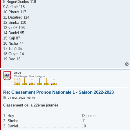
8 RogerCharles 118
9 AirJipé 118
10 Pitoux 117
11 Datafred 114
12 Simba 110
13 vin06 103
14 Daniel 95
15 Kaji 87
16 Nicha 77
17 Tché 35
18 Guym 14
19 Doc 13
vin06
Challenger Pro League
Re: Classement Pronos Nationale 1 - Saison 2022-2023
M
04 févr. 2023, 05:46
e
s
Classement de la 22ème journée
s
a
g
1. Roy......................................................... 12 points
e
2. Simba...................................................... 11
3. Daniel...................................................... 10