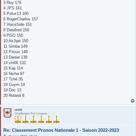
3 Roy 175
4 JPS 161
5 Polux13 160
6 RogerCharles 157
7 VoiceSide 151
8 Datafred 150
9 PGO 150
10 AirJipé 150
11 Simba 149
12 Pitoux 148
13 Daniel 138
14 vin06 132
15 Kaji 114
16 Nicha 97
17 Tché 35
18 Guym 14
19 Doc 13
20 Roland 8
vin06
Challenger Pro League
Re: Classement Pronos Nationale 1 - Saison 2022-2023
M