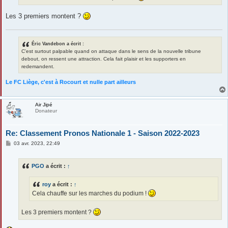
e
Les 3 premiers montent ?
Éric Vandebon a écrit :
C'est surtout palpable quand on attaque dans le sens de la nouvelle tribune
debout, on ressent une attraction. Cela fait plaisir et les supporters en
redemandent.
Le FC Liège, c'est à Rocourt et nulle part ailleurs
Air Jipé
Donateur
Re: Classement Pronos Nationale 1 - Saison 2022-2023
M
03 avr. 2023, 22:49
e
s
s
PGO
a écrit :
↑
a
g
e
roy
a écrit :
↑
Cela chauffe sur les marches du podium !
Les 3 premiers montent ?