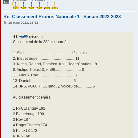
Re: Classement Pronos Nationale 1 - Saison 2022-2023
M
18 mars 2023, 13:52
e
s
s
vin06
a écrit :
↑
a
g
Classement de la 28ème journée
e
1. Simba.............................................. 12 points
2. Bleuetrouge........................................ 11
3. Nicha, Roland, Datafred, Kaji, RogerCharles... 9
8. AirJipé, Polux13, vin06............................ 8
11. Pitoux, Roy........................................ 7
13. Daniel.............................................. 6
14. JPS, PGO, RFCLTanguy, VoiceSide............... 5
Au classement général
1 RFCLTanguy 192
2 Bleuetrouge 190
3 Roy 187
4 RogerCharles 174
5 Polux13 172
6 JPS 168