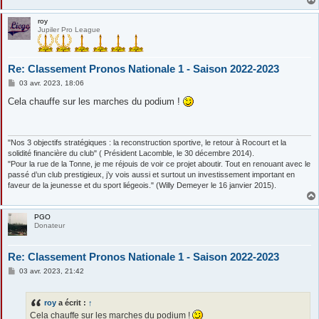
roy
Jupiler Pro League
Re: Classement Pronos Nationale 1 - Saison 2022-2023
M
03 avr. 2023, 18:06
e
s
Cela chauffe sur les marches du podium !
s
a
g
e
"Nos 3 objectifs stratégiques : la reconstruction sportive, le retour à Rocourt et la
solidité financière du club" ( Président Lacomble, le 30 décembre 2014).
"Pour la rue de la Tonne, je me réjouis de voir ce projet aboutir. Tout en renouant avec le
passé d’un club prestigieux, j’y vois aussi et surtout un investissement important en
faveur de la jeunesse et du sport liégeois." (Willy Demeyer le 16 janvier 2015).
PGO
Donateur
Re: Classement Pronos Nationale 1 - Saison 2022-2023
M
03 avr. 2023, 21:42
e
s
s
roy
a écrit :
↑
a
g
Cela chauffe sur les marches du podium !