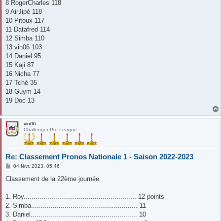
8 RogerCharles 118
9 AirJipé 118
10 Pitoux 117
11 Datafred 114
12 Simba 110
13 vin06 103
14 Daniel 95
15 Kaji 87
16 Nicha 77
17 Tché 35
18 Guym 14
19 Doc 13
vin06
Challenger Pro League
Re: Classement Pronos Nationale 1 - Saison 2022-2023
M
04 févr. 2023, 05:46
e
s
Classement de la 22ème journée
s
a
g
1. Roy......................................................... 12 points
e
2. Simba...................................................... 11
3. Daniel...................................................... 10