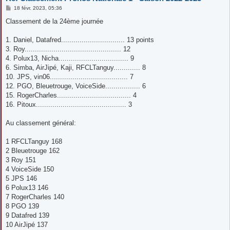
M
18 févr. 2023, 05:36
e
s
Classement de la 24ème journée
s
a
g
1. Daniel, Datafred............................... 13 points
e
3. Roy............................................... 12
4. Polux13, Nicha.................................. 9
6. Simba, AirJipé, Kaji, RFCLTanguy............. 8
10. JPS, vin06...................................... 7
12. PGO, Bleuetrouge, VoiceSide................. 6
15. RogerCharles.................................... 4
16. Pitoux............................................ 3
Au classement général:
1 RFCLTanguy 168
2 Bleuetrouge 162
3 Roy 151
4 VoiceSide 150
5 JPS 146
6 Polux13 146
7 RogerCharles 140
8 PGO 139
9 Datafred 139
10 AirJipé 137