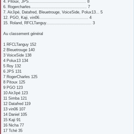
4. Pitoux, JPS................................................ 8
6. Rogercharles............................................... 7
7. AirJipé, Datafred, Bleuetrouge, VoiceSide, Polux13... 5
12. PGO, Kaji, vin06......................................... 4
15. Roland, RFCLTanguy...................................... 3
Au classement général
1 RFCLTanguy 152
2 Bleuetrouge 140
3 VoiceSide 138
4 Polux13 134
5 Roy 132
6 JPS 131
7 RogerCharles 125
8 Pitoux 125
9 PGO 123
10 AirJipé 123
11 Simba 121
12 Datafred 119
13 vin06 107
14 Daniel 105
15 Kaji 91
16 Nicha 77
17 Tché 35