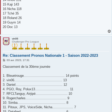
15 Kaji 143
16 Nicha 118
17 Tché 35
18 Roland 26
19 Guym 14
20 Doc 13
vin06
Challenger Pro League
Re: Classement Pronos Nationale 1 - Saison 2022-2023
M
03 avr. 2023, 17:31
e
s
Classement de la 30ème journée
s
a
g
1. Bleuetrouge......................................... 14 points
e
2. vin06................................................ 13
3. Daniel............................................... 12
4. PGO, Roy, Polux13.................................. 11
7. RFCLTanguy, Airjipé................................ 10
9. Rogercharles......................................... 9
10. Simba................................................ 8
11. Pitoux, JPS, VoiceSide, Nicha..................... 7
15. Datafred............................................. 6