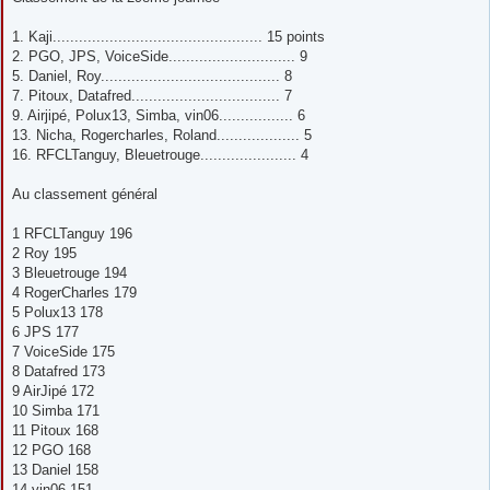
s
a
g
1. Kaji................................................ 15 points
e
2. PGO, JPS, VoiceSide............................. 9
5. Daniel, Roy......................................... 8
7. Pitoux, Datafred.................................. 7
9. Airjipé, Polux13, Simba, vin06................. 6
13. Nicha, Rogercharles, Roland................... 5
16. RFCLTanguy, Bleuetrouge...................... 4
Au classement général
1 RFCLTanguy 196
2 Roy 195
3 Bleuetrouge 194
4 RogerCharles 179
5 Polux13 178
6 JPS 177
7 VoiceSide 175
8 Datafred 173
9 AirJipé 172
10 Simba 171
11 Pitoux 168
12 PGO 168
13 Daniel 158
14 vin06 151