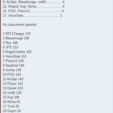
9. AirJipé, Bleuetrouge, vin06................ 6
12. Roland, Kaji, Nicha......................... 5
15. PGO, Polux13............................... 4
17. VoiceSide.................................... 1
Au classement général
1 RFCLTanguy 176
2 Bleuetrouge 168
3 Roy 166
4 JPS 153
5 RogerCharles 152
6 VoiceSide 151
7 Polux13 150
8 Datafred 146
9 Simba 145
10 PGO 143
11 AirJipé 143
12 Pitoux 142
13 Daniel 133
14 vin06 128
15 Kaji 108
16 Nicha 91
17 Tché 35
18 Guym 14