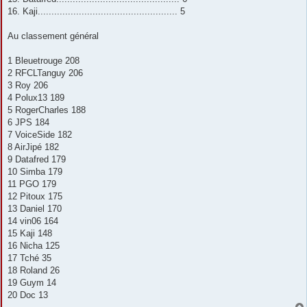
16. Kaji................................................... 5
Au classement général
1 Bleuetrouge 208
2 RFCLTanguy 206
3 Roy 206
4 Polux13 189
5 RogerCharles 188
6 JPS 184
7 VoiceSide 182
8 AirJipé 182
9 Datafred 179
10 Simba 179
11 PGO 179
12 Pitoux 175
13 Daniel 170
14 vin06 164
15 Kaji 148
16 Nicha 125
17 Tché 35
18 Roland 26
19 Guym 14
20 Doc 13