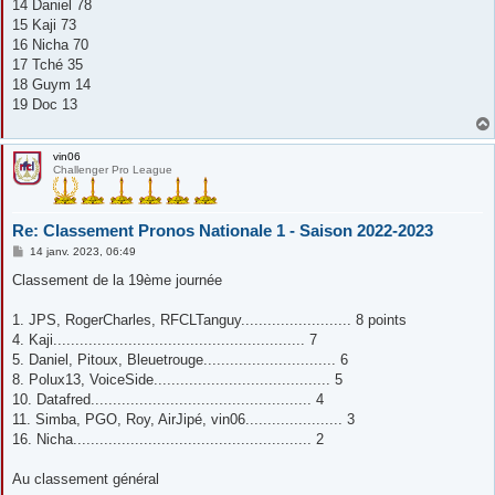
14 Daniel 78
15 Kaji 73
16 Nicha 70
17 Tché 35
18 Guym 14
19 Doc 13
vin06
Challenger Pro League
Re: Classement Pronos Nationale 1 - Saison 2022-2023
M
14 janv. 2023, 06:49
e
s
Classement de la 19ème journée
s
a
g
1. JPS, RogerCharles, RFCLTanguy......................... 8 points
e
4. Kaji......................................................... 7
5. Daniel, Pitoux, Bleuetrouge.............................. 6
8. Polux13, VoiceSide........................................ 5
10. Datafred.................................................. 4
11. Simba, PGO, Roy, AirJipé, vin06...................... 3
16. Nicha...................................................... 2
Au classement général