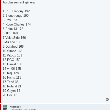
Au classement général
1 RFCLTanguy 192
2 Bleuetrouge 190
3 Roy 187
4 RogerCharles 174
5 Polux13 172
6 JPS 168
7 VoiceSide 166
8 AirJipé 166
9 Datafred 166
10 Simba 165
11 Pitoux 161
12 PGO 159
13 Daniel 150
14 vin06 145
15 Kaji 128
16 Nicha 113
17 Tché 35
18 Roland 21
19 Guym 14
20 Doc 13
rfcltanguy
Challenger Pro League