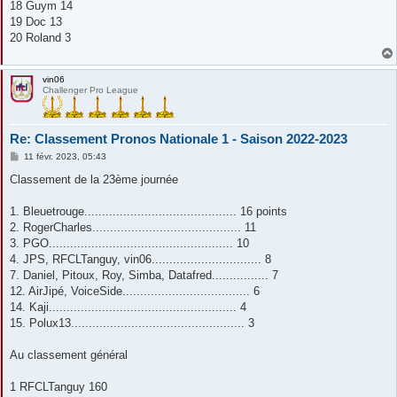
18 Guym 14
19 Doc 13
20 Roland 3
vin06
Challenger Pro League
Re: Classement Pronos Nationale 1 - Saison 2022-2023
M
11 févr. 2023, 05:43
e
s
Classement de la 23ème journée
s
a
g
1. Bleuetrouge........................................... 16 points
e
2. RogerCharles.......................................... 11
3. PGO.................................................... 10
4. JPS, RFCLTanguy, vin06............................... 8
7. Daniel, Pitoux, Roy, Simba, Datafred................ 7
12. AirJipé, VoiceSide.................................... 6
14. Kaji..................................................... 4
15. Polux13................................................. 3
Au classement général
1 RFCLTanguy 160