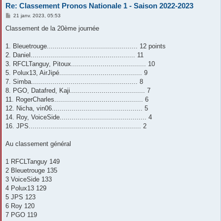
Re: Classement Pronos Nationale 1 - Saison 2022-2023
M
21 janv. 2023, 05:53
e
s
Classement de la 20ème journée
s
a
g
1. Bleuetrouge.............................................. 12 points
e
2. Daniel..................................................... 11
3. RFCLTanguy, Pitoux...................................... 10
5. Polux13, AirJipé.......................................... 9
7. Simba...................................................... 8
8. PGO, Datafred, Kaji...................................... 7
11. RogerCharles............................................. 6
12. Nicha, vin06.............................................. 5
14. Roy, VoiceSide............................................ 4
16. JPS......................................................... 2
Au classement général
1 RFCLTanguy 149
2 Bleuetrouge 135
3 VoiceSide 133
4 Polux13 129
5 JPS 123
6 Roy 120
7 PGO 119