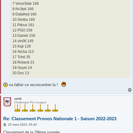
7 VoiceSide 166
8 AirJipé 166
9 Datafred 166
10 Simba 165
11 Pitoux 161
12 PGO 159
13 Daniel 150
14 vin06 145
15 Kaji 128
16 Nicha 113
17 Tché 35
18 Roland 21
19 Guym 14
20 Doc 13
va falloir ce reconcentrer la !
vin06
Challenger Pro League
Re: Classement Pronos Nationale 1 - Saison 2022-2023
M
25 mars 2023, 05:43
e
s
Classement de la 29ème journée