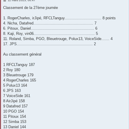
11 mars 2023, 06:47
e
s
Classement de la 27ème journée
s
a
g
1. RogerCharles, irJipé, RFCLTanguy................................ 8 points
e
4. Nicha, Datafred.................................................... 7
6. Pitoux, Daniel....................................................... 6
8. Kaji, Roy, vin06..................................................... 5
11. Roland, Simba, PGO, Bleuetrouge, Polux13, VoiceSide....... 4
17. JPS.................................................................. 2
Au classement général
1 RFCLTanguy 187
2 Roy 180
3 Bleuetrouge 179
4 RogerCharles 165
5 Polux13 164
6 JPS 163
7 VoiceSide 161
8 AirJipé 158
9 Datafred 157
10 PGO 154
11 Pitoux 154
12 Simba 153
13 Daniel 144