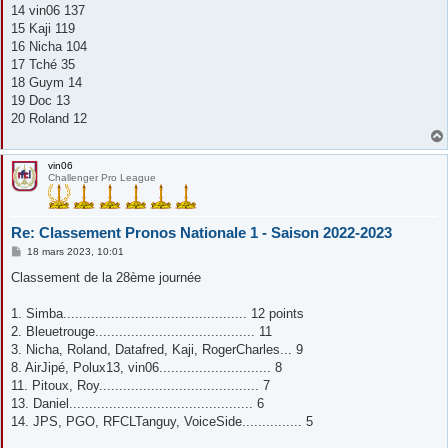
14 vin06 137
15 Kaji 119
16 Nicha 104
17 Tché 35
18 Guym 14
19 Doc 13
20 Roland 12
vin06
Challenger Pro League
Re: Classement Pronos Nationale 1 - Saison 2022-2023
M
18 mars 2023, 10:01
e
s
Classement de la 28ème journée
s
a
g
1. Simba.............................................. 12 points
e
2. Bleuetrouge........................................ 11
3. Nicha, Roland, Datafred, Kaji, RogerCharles... 9
8. AirJipé, Polux13, vin06............................ 8
11. Pitoux, Roy........................................ 7
13. Daniel.............................................. 6
14. JPS, PGO, RFCLTanguy, VoiceSide............... 5