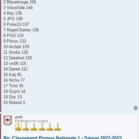
2 Bleuetrouge 156
3 VoiceSide 144
4 Roy 139
5 JPS 139
6 Polux13 137
7 RogerCharles 136
8 PGO 133
9 Pitoux 132
10 AirJipé 129
11 Simba 128
12 Datafred 126
13 vin06 115
14 Daniel 112
15 Kaji 95
16 Nicha 77
17 Tché 35
18 Guym 14
19 Doc 13
20 Roland 3
vin06
Challenger Pro League
Re: Classement Pronos Nationale 1 - Saison 2022-2023