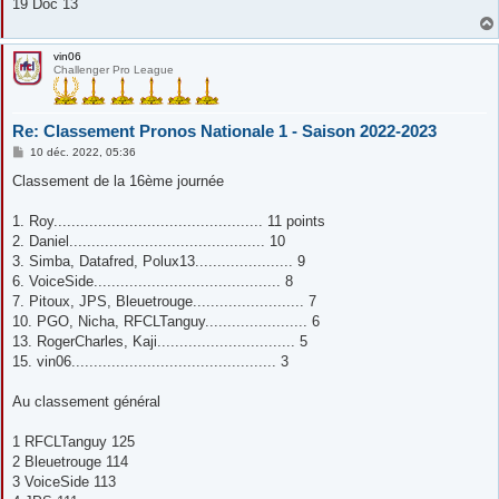
19 Doc 13
vin06
Challenger Pro League
Re: Classement Pronos Nationale 1 - Saison 2022-2023
M
10 déc. 2022, 05:36
e
s
Classement de la 16ème journée
s
a
g
1. Roy............................................... 11 points
e
2. Daniel............................................ 10
3. Simba, Datafred, Polux13...................... 9
6. VoiceSide.......................................... 8
7. Pitoux, JPS, Bleuetrouge......................... 7
10. PGO, Nicha, RFCLTanguy....................... 6
13. RogerCharles, Kaji............................... 5
15. vin06.............................................. 3
Au classement général
1 RFCLTanguy 125
2 Bleuetrouge 114
3 VoiceSide 113