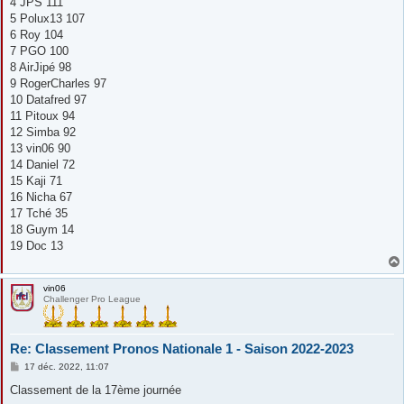
4 JPS 111
5 Polux13 107
6 Roy 104
7 PGO 100
8 AirJipé 98
9 RogerCharles 97
10 Datafred 97
11 Pitoux 94
12 Simba 92
13 vin06 90
14 Daniel 72
15 Kaji 71
16 Nicha 67
17 Tché 35
18 Guym 14
19 Doc 13
vin06
Challenger Pro League
Re: Classement Pronos Nationale 1 - Saison 2022-2023
M
17 déc. 2022, 11:07
e
s
Classement de la 17ème journée
s