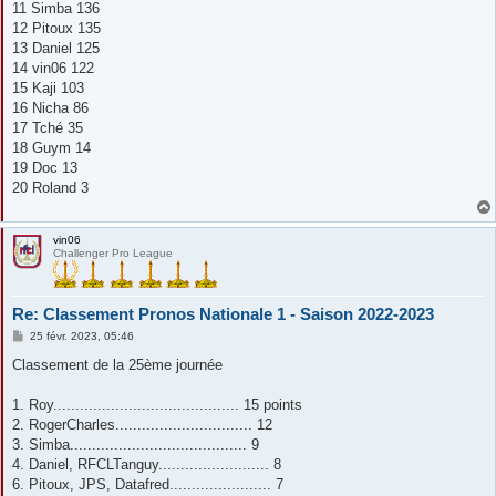
11 Simba 136
12 Pitoux 135
13 Daniel 125
14 vin06 122
15 Kaji 103
16 Nicha 86
17 Tché 35
18 Guym 14
19 Doc 13
20 Roland 3
vin06
Challenger Pro League
Re: Classement Pronos Nationale 1 - Saison 2022-2023
M
25 févr. 2023, 05:46
e
s
Classement de la 25ème journée
s
a
g
1. Roy.......................................... 15 points
e
2. RogerCharles............................... 12
3. Simba........................................ 9
4. Daniel, RFCLTanguy......................... 8
6. Pitoux, JPS, Datafred....................... 7