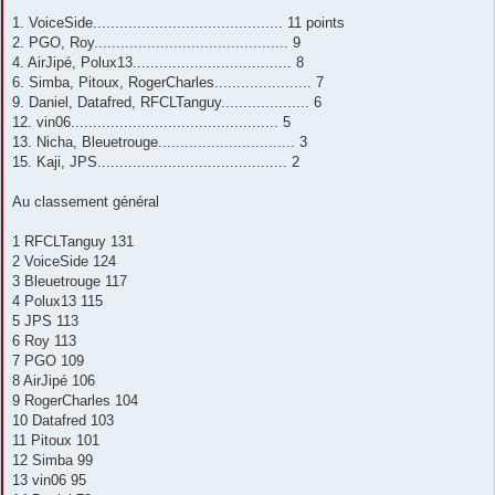
a
g
1. VoiceSide........................................... 11 points
e
2. PGO, Roy............................................ 9
4. AirJipé, Polux13.................................... 8
6. Simba, Pitoux, RogerCharles...................... 7
9. Daniel, Datafred, RFCLTanguy.................... 6
12. vin06............................................... 5
13. Nicha, Bleuetrouge............................... 3
15. Kaji, JPS........................................... 2
Au classement général
1 RFCLTanguy 131
2 VoiceSide 124
3 Bleuetrouge 117
4 Polux13 115
5 JPS 113
6 Roy 113
7 PGO 109
8 AirJipé 106
9 RogerCharles 104
10 Datafred 103
11 Pitoux 101
12 Simba 99
13 vin06 95