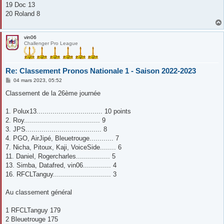
19 Doc 13
20 Roland 8
vin06
Challenger Pro League
Re: Classement Pronos Nationale 1 - Saison 2022-2023
M
04 mars 2023, 05:52
e
s
Classement de la 26ème journée
s
a
g
1. Polux13................................. 10 points
e
2. Roy...................................... 9
3. JPS...................................... 8
4. PGO, AirJipé, Bleuetrouge............ 7
7. Nicha, Pitoux, Kaji, VoiceSide........ 6
11. Daniel, Rogercharles................. 5
13. Simba, Datafred, vin06.............. 4
16. RFCLTanguy............................. 3
Au classement général
1 RFCLTanguy 179
2 Bleuetrouge 175