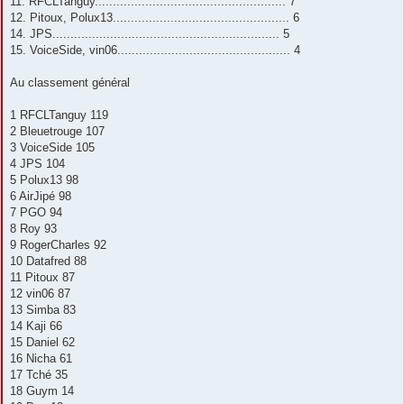
11. RFCLTanguy..................................................... 7
12. Pitoux, Polux13................................................. 6
14. JPS............................................................... 5
15. VoiceSide, vin06................................................ 4
Au classement général
1 RFCLTanguy 119
2 Bleuetrouge 107
3 VoiceSide 105
4 JPS 104
5 Polux13 98
6 AirJipé 98
7 PGO 94
8 Roy 93
9 RogerCharles 92
10 Datafred 88
11 Pitoux 87
12 vin06 87
13 Simba 83
14 Kaji 66
15 Daniel 62
16 Nicha 61
17 Tché 35
18 Guym 14