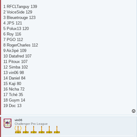
1 RFCLTanguy 139
2 VoiceSide 129
3 Bleuetrouge 123
4 JPS 121
5 Polux13 120
6 Roy 116
7 PGO 112
8 RogerCharles 112
9 AirJipé 109
10 Datafred 107
11 Pitoux 107
12 Simba 102
13 vin06 98
14 Daniel 84
15 Kaji 80
16 Nicha 72
17 Tché 35
18 Guym 14
19 Doc 13
vin06
Challenger Pro League