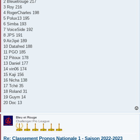
2 Bleuetrouge 217
3 Roy 216
4 RogerCharles 198
5 Polux13 195
6 Simba 193
7 VoiceSide 192
8 JPS 191
9 AirJipé 189
10 Datafred 188
11 PGO 185
12 Pitoux 178
13 Daniel 177
14 vin06 174
15 Kaji 156
16 Nicha 138
17 Tché 35
18 Roland 31
19 Guym 14
20 Doc 13
Bleu et Rouge
Challenger Pro League
Re: Classement Pronos Nationale 1 - Saison 2022-2023