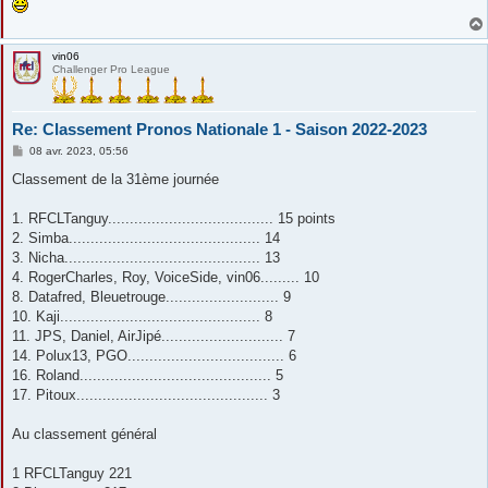
vin06
Challenger Pro League
Re: Classement Pronos Nationale 1 - Saison 2022-2023
M
08 avr. 2023, 05:56
e
s
Classement de la 31ème journée
s
a
g
1. RFCLTanguy...................................... 15 points
e
2. Simba............................................ 14
3. Nicha............................................. 13
4. RogerCharles, Roy, VoiceSide, vin06......... 10
8. Datafred, Bleuetrouge.......................... 9
10. Kaji.............................................. 8
11. JPS, Daniel, AirJipé............................ 7
14. Polux13, PGO.................................... 6
16. Roland............................................ 5
17. Pitoux............................................ 3
Au classement général
1 RFCLTanguy 221